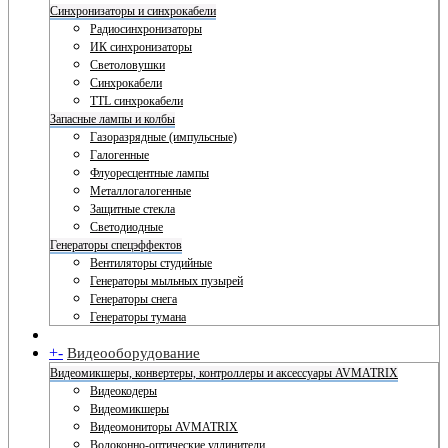
Синхронизаторы и синхрокабели
Радиосинхронизаторы
ИК синхронизаторы
Светоловушки
Синхрокабели
TTL синхрокабели
Запасные лампы и колбы
Газоразрядные (импульсные)
Галогенные
Флуоресцентные лампы
Металлогалогенные
Защитные стекла
Светодиодные
Генераторы спецэффектов
Вентиляторы студийные
Генераторы мыльных пузырей
Генераторы снега
Генераторы тумана
+
-
Видеооборудование
Видеомикшеры, конвертеры, контроллеры и аксессуары AVMATRIX
Видеокодеры
Видеомикшеры
Видеомониторы AVMATRIX
Волоконно-оптические удлинители