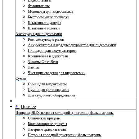
Видеоштативы
Фотоштативы
Моноподы для видеосъемки
Быстросъемные площадки
Штативные адаптеры
Штативные головки
Аксессуары для видеосъемки
Комплектующие ригов
Аккумуляторы и зарядные устройства для видеосъемки
Площадки для аккумуляторов
Кронштейны и держатели
Зажимы GreenBean
Лампы
Чистящие средства для видеосъемки
Сумки
Сумки для видеокамеры
Сумки для фотоаппаратов
Для студийного оборудования
+
-
Прочее
Прицелы, ЛЦУ, патроны холодной пристрелки, фальшпатроны
Оптические прицелы
Коллиматорные прицелы
Лазерные целеуказатели
Патроны холодной пристрелки, фальшпатроны