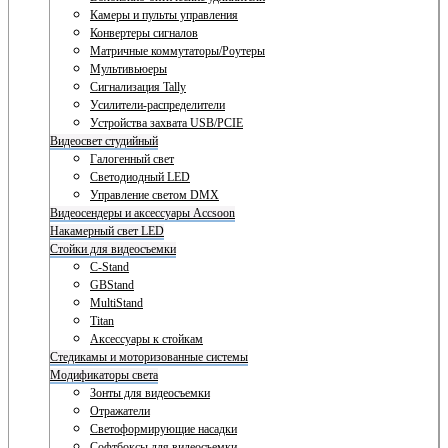
Камеры и пульты управления
Конвертеры сигналов
Матричные коммутаторы/Роутеры
Мультивьюеры
Сигнализация Tally
Усилители-распределители
Устройства захвата USB/PCIE
Видеосвет студийный
Галогенный свет
Светодиодный LED
Управление светом DMX
Видеосендеры и аксессуары Accsoon
Накамерный свет LED
Стойки для видеосъемки
C-Stand
GBStand
MultiStand
Titan
Аксессуары к стойкам
Стедикамы и моторизованные системы
Модификаторы света
Зонты для видеосъемки
Отражатели
Светоформирующие насадки
Софтбоксы для видеосъемки