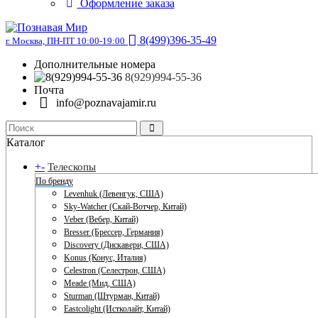
Оформление заказа
8(499)396-35-49
г. Москва, ПН-ПТ 10:00-19:00
Дополнительные номера
8(929)994-55-36
Почта
info@poznavajamir.ru
Каталог
+
-
Телескопы
По бренду
Levenhuk (Левенгук, США)
Sky-Watcher (Скай-Вотчер, Китай)
Veber (Вебер, Китай)
Bresser (Брессер, Германия)
Discovery (Дискавери, США)
Konus (Конус, Италия)
Celestron (Селестрон, США)
Meade (Мид, США)
Sturman (Штурман, Китай)
Eastcolight (Истколайт, Китай)