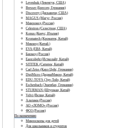
Levenhuk (Левенгук; США)
Bresser (Брессер; Германия)
Discovery (Дискавери; США)
MAGUS (Магус; Россия)
Микромед (Россия)
Celestron (Селестрон; США)
Konus (Конус; Италия)
Kromatech (Кроматек; Китай)
Микмед (Китай.)
EVA (ЕВА; Китай)
Биомед (Россия)
Eastcolight (Истколайт; Китай)
SITITEK (Сититек; Китай)
Carl Zeiss (Карл Цейс; Германия)
DigiMicro (ДиджиМикро; Китай)
EDU-TOYS (Эду-Тойз; Китай)
Eschenbach (Эшенбах; Германия)
STURMAN (Штурман; Китай)
Velvi (Велви; Китай)
Альтами (Россия)
АО «ЛОМО» (Россия)
ФОЗ (Россия)
По назначению
Микроскопы для детей
Для школьников и студентов