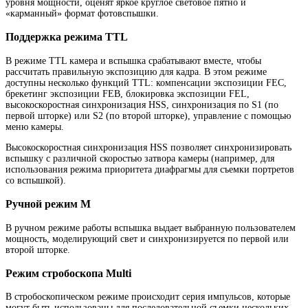
уровня мощности, оценят яркое круглое световое пятно и
«карманный» формат фотовспышки.
Поддержка режима TTL
В режиме TTL камера и вспышка срабатывают вместе, чтобы
рассчитать правильную экспозицию для кадра. В этом режиме
доступны несколько функций TTL: компенсации экспозиции FEC,
брекетинг экспозиции FEB, блокировка экспозиции FEL,
высокоскоростная синхронизация HSS, синхронизация по S1 (по
первой шторке) или S2 (по второй шторке), управление с помощью
меню камеры.
Высокоскоростная синхронизация HSS позволяет синхронизировать
вспышку с различной скоростью затвора камеры (например, для
использования режима приоритета диафрагмы для съемки портретов
со вспышкой).
Ручной режим М
В ручном режиме работы вспышка выдает выбранную пользователем
мощность, моделирующий свет и синхронизируется по первой или
второй шторке.
Режим стробоскопа Multi
В стробоскопическом режиме происходит серия импульсов, которые
могут быть использованы для последовательной съемки нескольких