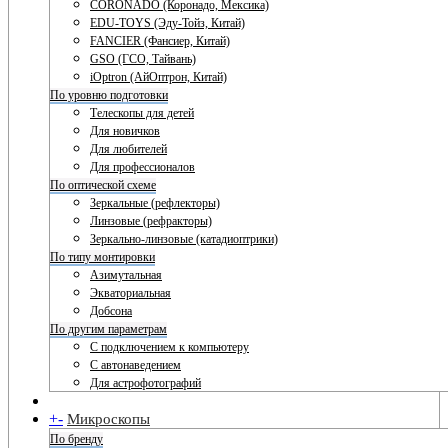
CORONADO (Коронадо, Мексика)
EDU-TOYS (Эду-Тойз, Китай)
FANCIER (Фансиер, Китай)
GSO (ГСО, Тайвань)
iOptron (АйОптрон, Китай)
По уровню подготовки
Телескопы для детей
Для новичков
Для любителей
Для профессионалов
По оптической схеме
Зеркальные (рефлекторы)
Линзовые (рефракторы)
Зеркально-линзовые (катадиоптрики)
По типу монтировки
Азимутальная
Экваториальная
Добсона
По другим параметрам
С подключением к компьютеру
С автонаведением
Для астрофотографий
+
-
Микроскопы
По бренду