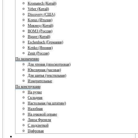
Kromatech (Китай)
Veber (Китай)
Discovery (США)
Konus (Италия)
Микмед (Китай)
ВОМЗ (Россия)
Bigger (Китай)
Eschenbach (Германия)
Kenko (Япония)
Zenit (Россия)
По назначению
Для чтения (просмотровая)
Ювелирная (часовая)
Для шитья (текстильная)
Измерительные
По конструкции
На ручке
Складная
Настольная (на штативе)
Налобная
На очковой оправе
Линза Френеля
С подсветкой
Цифровая