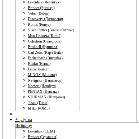
Levenhuk (Левенгук)
Bresser (Брессер)
Veber (Вебер)
Discovery (Дискавери)
Konus (Конус)
Vixen Optics (Виксен Оптикс)
Моя Планета (Китай)
Celestron (Селестрон)
Bushnell (Бушнелл)
Carl Zeiss (Карл Цейс)
Eschenbach (Эшенбах)
Kenko (Кенко)
Leica (Лейка)
MINOX (Минокс)
Navigator (Навигатор)
Norbert (Норберт)
PENTAX (Пентакс)
STURMAN (Штурман)
Tasco (Таско)
БПЦ (КОМЗ)
+
-
Лупы
По бренду
Levenhuk (США)
Bresser (Германия)