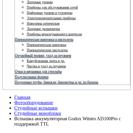
Лазерные уровни
Приборы для обслуживания сетей
Цифровые уровни и угломеры
Электроизмерительные приборы
Нивелиры оптические
Лазерные дальномеры
Приборы неразрушающего контроля
Пневматические винтовки и пистолеты
Пневматические винтовки
Пневматические пистолеты
Оружейный тюнинг, уход за оружием
Камуфляжная лента и др.
Чистка и уход за оружием
Очки и наушники для стрельбы
Подствольные фонари
Подзорные трубы, бинокли, барометры и др. из бронзы
Главная
Фотооборудование
Студийные вспышки
Студийные моноблоки
Вспышка аккумуляторная Godox Witstro AD100Pro с
поддержкой TTL