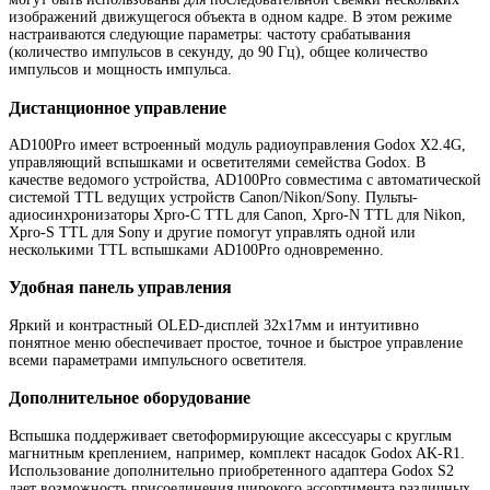
изображений движущегося объекта в одном кадре. В этом режиме
настраиваются следующие параметры: частоту срабатывания
(количество импульсов в секунду, до 90 Гц), общее количество
импульсов и мощность импульса.
Дистанционное управление
AD100Pro имеет встроенный модуль радиоуправления Godox X2.4G,
управляющий вспышками и осветителями семейства Godox. В
качестве ведомого устройства, AD100Pro совместима с автоматической
системой TTL ведущих устройств Canon/Nikon/Sony. Пульты-
адиосинхронизаторы Xpro-C TTL для Canon, Xpro-N TTL для Nikon,
Xpro-S TTL для Sony и другие помогут управлять одной или
несколькими TTL вспышками AD100Pro одновременно.
Удобная панель управления
Яркий и контрастный OLED-дисплей 32х17мм и интуитивно
понятное меню обеспечивает простое, точное и быстрое управление
всеми параметрами импульсного осветителя.
Дополнительное оборудование
Вспышка поддерживает светоформирующие аксессуары с круглым
магнитным креплением, например, комплект насадок Godox AK-R1.
Использование дополнительно приобретенного адаптера Godox S2
дает возможность присоединения широкого ассортимента различных