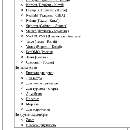
Norbert (Норберт - Китай)
Olympus (Олимпус - Китай)
Redfield (Редфилд - США)
Rekam (Рекам - Китай)
Sightron (Сайтрон - Япония)
Steiner (Штайнер - Германия)
SWAROVSKI (Сваровски - Австрия)
Tasco (Таско - Китай)
Vortex (Вортекс - Китай)
БелОМО (Россия)
Зенит (Россия)
Следопыт (Россия)
По назначению
Бинокли для детей
Для театра
Для охоты и рыбалки
Для туризма и спорта
Армейские
Полевые
Морские
Для астрономии
По другим параметрам
Zoom
Влагозащищенность