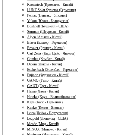
Kromatech (Кроматек - Китай)
LUNT Solar Systems (Германия)
Pentax (Пентакс - Япония)
Yukon (Юкон - Белоруссия)
Bushnell (Бушнелл - США)
Sturman (Штурман - Китай)
Alpen (Альпен - Китай)
Blaser (Блазер - Германия)
Breaker (Брикер - Китай)
Carl Zeiss (Карл Цейс - Япония)
Combat (Комбат - Китай)
Dicom (Диком - Китай)
Eschenbach (Эшенбах - Германия)
Fujinon (Фуджинон - Китай)
GAMO (Гамо - Китай)
GAUT (Гаут - Китай)
Hama (Хама - Китай)
Hawke (Хоук - Великобритания)
Kaps (Капс - Германия)
Kenko (Кенко - Япония)
Leica (Лейка - Португалия)
Leupold (Люпольд - США)
Meade (Мид - Китай)
MINOX (Минокс - Китай)
Navigator (Навигатор - Китай)