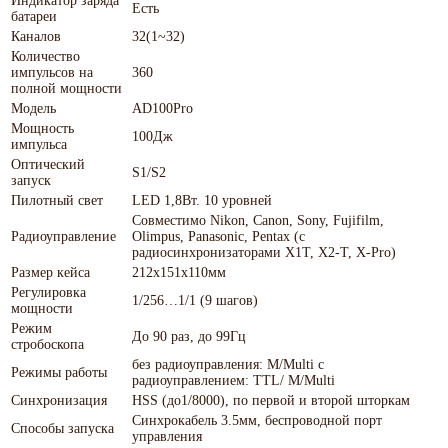
Индикатор заряда
Есть
батареи
Каналов
32(1~32)
Количество
импульсов на
360
полной мощности
Модель
AD100Pro
Мощность
100Дж
импульса
Оптический
S1/S2
запуск
Пилотный свет
LED 1,8Вт. 10 уровней
Совместимо Nikon, Canon, Sony, Fujifilm,
Радиоуправление
Olimpus, Panasonic, Pentax (c
радиосинхронизаторами X1T, X2-T, X-Pro)
Размер кейса
212х151х110мм
Регулировка
1/256…1/1 (9 шагов)
мощности
Режим
До 90 раз, до 99Гц
стробоскопа
без радиоуправления: M/Multi с
Режимы работы
радиоуправлением: TTL/ M/Multi
Синхронизация
HSS (до1/8000), по первой и второй шторкам
Синхрокабель 3.5мм, беспроводной порт
Способы запуска
управления