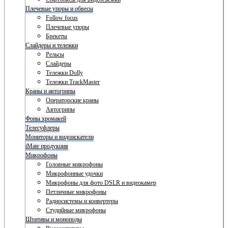
Плечевые упоры и обвесы
Follow focus
Плечевые упоры
Брекеты
Слайдеры и тележки
Рельсы
Слайдеры
Тележки Dolly
Тележки TrackMaster
Краны и автогрипы
Операторские краны
Автогрипы
Фоны хромакей
Телесуфлеры
Мониторы и видоискатели
iMate продукция
Микрофоны
Головные микрофоны
Микрофонные удочки
Микрофоны для фото DSLR и видеокамер
Петличные микрофоны
Радиосистемы и конвертеры
Студийные микрофоны
Штативы и моноподы