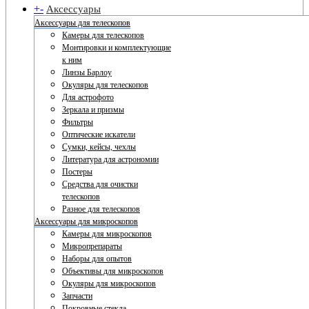
+
-
Аксессуары
Аксессуары для телескопов
Камеры для телескопов
Монтировки и комплектующие
к ним
Линзы Барлоу
Окуляры для телескопов
Для астрофото
Зеркала и призмы
Фильтры
Оптические искатели
Сумки, кейсы, чехлы
Литература для астрономии
Постеры
Средства для очистки
телескопов
Разное для телескопов
Аксессуары для микроскопов
Камеры для микроскопов
Микропрепараты
Наборы для опытов
Объективы для микроскопов
Окуляры для микроскопов
Запчасти
Покровные стекла