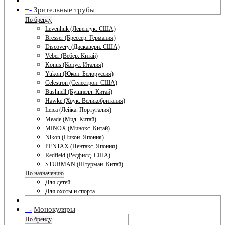
+
-
Зрительные трубы
По бренду
Levenhuk (Левенгук. США)
Bresser (Брессер. Германия)
Discovery (Дискавери. США)
Veber (Вебер. Китай)
Konus (Конус. Италия)
Yukon (Юкон. Белоруссия)
Celestron (Селестрон. США)
Bushnell (Бушнелл. Китай)
Hawke (Хоук. Великобритания)
Leica (Лейка. Португалия)
Meade (Мид. Китай)
MINOX (Минокс. Китай)
Nikon (Никон. Япония)
PENTAX (Пентакс. Япония)
Redfield (Редфилд. США)
STURMAN (Штурман. Китай)
По назначению
Для детей
Для охоты и спорта
+
-
Монокуляры
По бренду