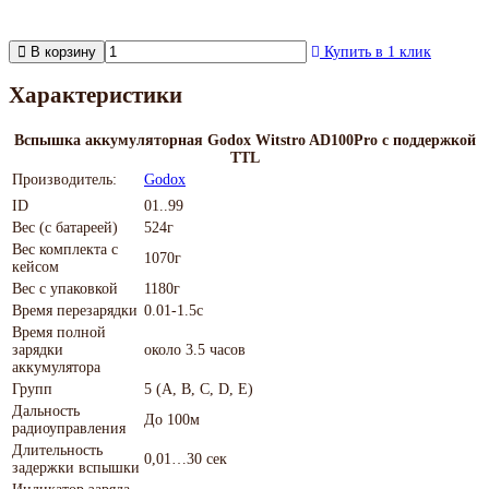
В корзину
Купить в 1 клик
Характеристики
Вспышка аккумуляторная Godox Witstro AD100Pro с поддержкой
TTL
Производитель:
Godox
ID
01..99
Вес (с батареей)
524г
Вес комплекта с
1070г
кейсом
Вес с упаковкой
1180г
Время перезарядки
0.01-1.5с
Время полной
зарядки
около 3.5 часов
аккумулятора
Групп
5 (A, B, C, D, E)
Дальность
До 100м
радиоуправления
Длительность
0,01…30 сек
задержки вспышки