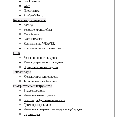
Black Russian
Wolf
Пневматика
Храбрый Заяц
Крепления для прицелов
Кольца
Боковые кронштейны
Моноблоки
Базы и планки
Крепления на WEAVER
Крепления на ласточкин хвост
ПНВ
Бинокли ночного видения
Монокуляры ночного видения
Прицелы ночного видения
Тепловизоры
Монокуляры тепловизоры
Тепловизионные бинокли
Измерительные инструменты
Видеоэндоскопы
Измерительные рулетки
Влагомеры (датчики влажности)
Детекторы проводки
Измерители параметров окружающей среды
Курвиметры