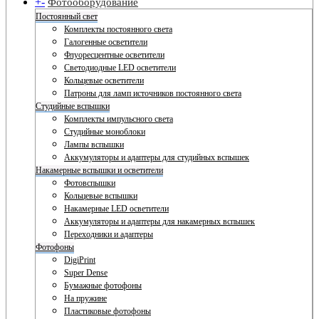
+
-
Фотооборудование
Постоянный свет
Комплекты постоянного света
Галогенные осветители
Флуоресцентные осветители
Светодиодные LED осветители
Кольцевые осветители
Патроны для ламп источников постоянного света
Студийные вспышки
Комплекты импульсного света
Студийные моноблоки
Лампы вспышки
Аккумуляторы и адаптеры для студийных вспышек
Накамерные вспышки и осветители
Фотовспышки
Кольцевые вспышки
Накамерные LED осветители
Аккумуляторы и адаптеры для накамерных вспышек
Переходники и адаптеры
Фотофоны
DigiPrint
Super Dense
Бумажные фотофоны
На пружине
Пластиковые фотофоны