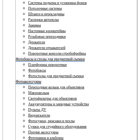
Системы подъема и установки фонов
Потолочные системы
Штанги и перекладины
Распорки автополы
Зажимы
Настенные кронштейны
Резьбовые переходники
Держатели
Держатели отражателей
Поворотные консоли-стробофреймы
Фотобоксы и столы для предметной съемки
Платформы поворотные
Фотобоксы
Фотостолы для предметной съемки
Фотоаксессуары
Переходные кольца для объективов
Макрокольца
Светофильтры для объективов
Аккумуляторы и зарядные устройства
Пульты ДУ
Видоискатели
Фотосумки, рюкзаки и чехлы
Сумки для студийного оборудования
Прочие аксессуары
Фоторамки и альбомы