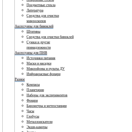
Предметные стекла
Литература
Средства для очистки
микроскопов
Аксессуары для биноклей
Штативы
Средства для очистки биноклей
Сумки и другие
принадлежности
Аксессуары для ПНВ
Источники питания
Маски и насадки
Микрофоны и пульты ДУ
Инфракрасные фонари
Разное
Компасы
Планетарии
Наборы для экспериментов
Фонари
Барометры и метеостанции
Часы
Глобусы
Металлоискатели
Экшн-камеры