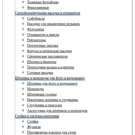
Тканевые фотофоны
Флизелиновые
Светоформирующие насадки и отражатели
Софтбоксы
Насадки для накамерных вспышек
Фотозонты
Отражатели и панели
Рефлекторы
Портретные тарелки
Конусы и оптические насадки
Сферические рассеиватели
Шторки и фильтры
Переходные кольца и адаптеры
Сотовые насадки
Штативы и моноподы для фото и видеокамер
Штативы для фото и видеокамер
Моноподы
Штативные головы
Наплечные штативы и стедикамы
Струбцины и присоски
Аксессуары для штативов и моноподов
Стойки и системы крепления
Стойки
Журавли
Противовесы и колеса для стоек