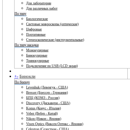
Для лаборатории
Для различных работ
По типу
Биологические
Световые микроскопы (оптические)
Цифровые
Портативные
Стереоскопические (инструментальные)
По типу насадки
Монокулярные
Бинокулярные
Тринокулярные
Подключение по USB (LCD экран)
+
-
Бинокли
По бренду
Levenhuk (Левенгук - США)
Bresser (Брессер - Германия)
БПЦ (КОМЗ - Россия)
Discovery (Дискавери - США)
Konus (Конус - Италия)
Veber (Вебер - Китай)
Nikon (Никон - Япония)
Vixen Optics (Виксен Оптикс - Япония)
Celestron (Селестрон - США)