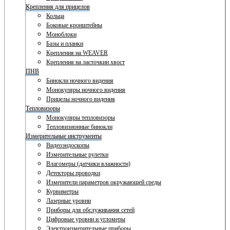
Крепления для прицелов
Кольца
Боковые кронштейны
Моноблоки
Базы и планки
Крепления на WEAVER
Крепления на ласточкин хвост
ПНВ
Бинокли ночного видения
Монокуляры ночного видения
Прицелы ночного видения
Тепловизоры
Монокуляры тепловизоры
Тепловизионные бинокли
Измерительные инструменты
Видеоэндоскопы
Измерительные рулетки
Влагомеры (датчики влажности)
Детекторы проводки
Измерители параметров окружающей среды
Курвиметры
Лазерные уровни
Приборы для обслуживания сетей
Цифровые уровни и угломеры
Электроизмерительные приборы