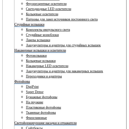
Флуоресцентные осветители
Светодиодные LED осветители
Кольцевые осветители
Патроны для ламп источников постоянного света
Студийные вспышки
Комплекты импульсного света
Студийные моноблоки
Лампы вспышки
Аккумуляторы и адаптеры для студийных вспышек
Накамерные вспышки и осветители
Фотовспышки
Кольцевые вспышки
Накамерные LED осветители
Аккумуляторы и адаптеры для накамерных вспышек
Переходники и адаптеры
Фотофоны
DigiPrint
Super Dense
Бумажные фотофоны
На пружине
Пластиковые фотофоны
Тканевые фотофоны
Флизелиновые
Светоформирующие насадки и отражатели
Софтбоксы