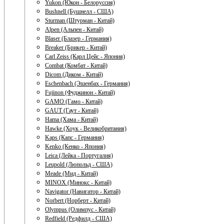
Yukon (Юкон - Белоруссия)
Bushnell (Бушнелл - США)
Sturman (Штурман - Китай)
Alpen (Альпен - Китай)
Blaser (Блазер - Германия)
Breaker (Брикер - Китай)
Carl Zeiss (Карл Цейс - Япония)
Combat (Комбат - Китай)
Dicom (Диком - Китай)
Eschenbach (Эшенбах - Германия)
Fujinon (Фуджинон - Китай)
GAMO (Гамо - Китай)
GAUT (Гаут - Китай)
Hama (Хама - Китай)
Hawke (Хоук - Великобритания)
Kaps (Капс - Германия)
Kenko (Кенко - Япония)
Leica (Лейка - Португалия)
Leupold (Люпольд - США)
Meade (Мид - Китай)
MINOX (Минокс - Китай)
Navigator (Навигатор - Китай)
Norbert (Норберт - Китай)
Olympus (Олимпус - Китай)
Redfield (Редфилд - США)