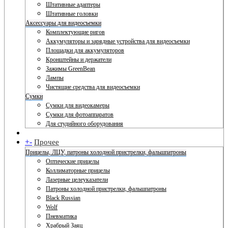
Штативные адаптеры
Штативные головки
Аксессуары для видеосъемки
Комплектующие ригов
Аккумуляторы и зарядные устройства для видеосъемки
Площадки для аккумуляторов
Кронштейны и держатели
Зажимы GreenBean
Лампы
Чистящие средства для видеосъемки
Сумки
Сумки для видеокамеры
Сумки для фотоаппаратов
Для студийного оборудования
+
-
Прочее
Прицелы, ЛЦУ, патроны холодной пристрелки, фальшпатроны
Оптические прицелы
Коллиматорные прицелы
Лазерные целеуказатели
Патроны холодной пристрелки, фальшпатроны
Black Russian
Wolf
Пневматика
Храбрый Заяц