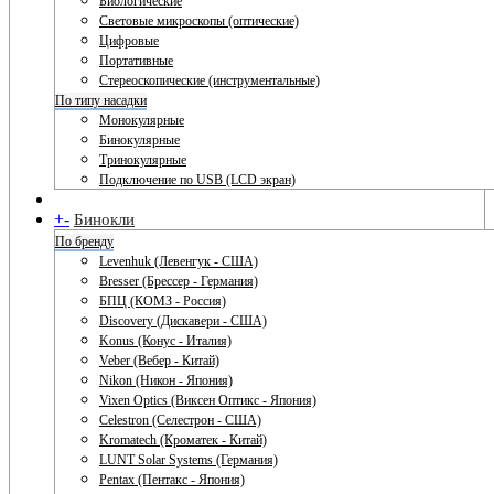
Биологические
Световые микроскопы (оптические)
Цифровые
Портативные
Стереоскопические (инструментальные)
По типу насадки
Монокулярные
Бинокулярные
Тринокулярные
Подключение по USB (LCD экран)
+
-
Бинокли
По бренду
Levenhuk (Левенгук - США)
Bresser (Брессер - Германия)
БПЦ (КОМЗ - Россия)
Discovery (Дискавери - США)
Konus (Конус - Италия)
Veber (Вебер - Китай)
Nikon (Никон - Япония)
Vixen Optics (Виксен Оптикс - Япония)
Celestron (Селестрон - США)
Kromatech (Кроматек - Китай)
LUNT Solar Systems (Германия)
Pentax (Пентакс - Япония)