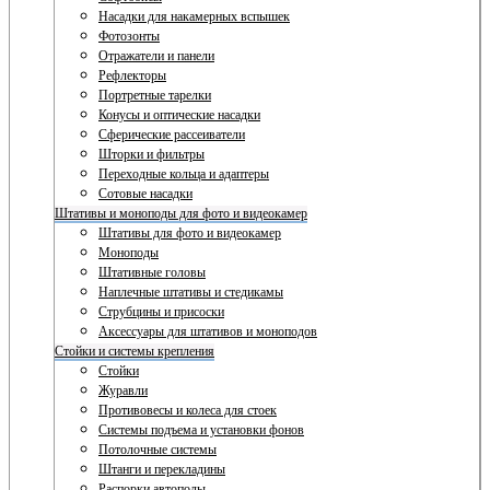
Насадки для накамерных вспышек
Фотозонты
Отражатели и панели
Рефлекторы
Портретные тарелки
Конусы и оптические насадки
Сферические рассеиватели
Шторки и фильтры
Переходные кольца и адаптеры
Сотовые насадки
Штативы и моноподы для фото и видеокамер
Штативы для фото и видеокамер
Моноподы
Штативные головы
Наплечные штативы и стедикамы
Струбцины и присоски
Аксессуары для штативов и моноподов
Стойки и системы крепления
Стойки
Журавли
Противовесы и колеса для стоек
Системы подъема и установки фонов
Потолочные системы
Штанги и перекладины
Распорки автополы