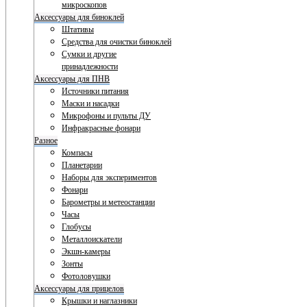
микроскопов
Аксессуары для биноклей
Штативы
Средства для очистки биноклей
Сумки и другие
принадлежности
Аксессуары для ПНВ
Источники питания
Маски и насадки
Микрофоны и пульты ДУ
Инфракрасные фонари
Разное
Компасы
Планетарии
Наборы для экспериментов
Фонари
Барометры и метеостанции
Часы
Глобусы
Металлоискатели
Экшн-камеры
Зонты
Фотоловушки
Аксессуары для прицелов
Крышки и наглазники