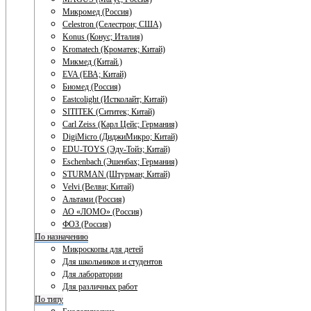
Микромед (Россия)
Celestron (Селестрон; США)
Konus (Конус; Италия)
Kromatech (Кроматек; Китай)
Микмед (Китай.)
EVA (ЕВА; Китай)
Биомед (Россия)
Eastcolight (Истколайт; Китай)
SITITEK (Сититек; Китай)
Carl Zeiss (Карл Цейс; Германия)
DigiMicro (ДиджиМикро; Китай)
EDU-TOYS (Эду-Тойз; Китай)
Eschenbach (Эшенбах; Германия)
STURMAN (Штурман; Китай)
Velvi (Велви; Китай)
Альтами (Россия)
АО «ЛОМО» (Россия)
ФОЗ (Россия)
По назначению
Микроскопы для детей
Для школьников и студентов
Для лаборатории
Для различных работ
По типу