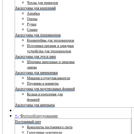
Чехлы для прицелов
Аксессуары для креплений
Антабки
Опоры
Ручки
Сошки
Аксессуары для тепловизоров
Кронштейны для тепловизоров
Источники питания и зарядные
устройства для тепловизоров
Аксессуары для луп и линз
Штативы напольные и запасные
лампы
Аксессуары для пневматики
Мишени и пулеулавливатели
Пружины и манжеты
Аксессуары для подствольных фонарей
Кольца и крепления для
фонарей
Аксессуары для интерьера
+
-
Фотооборудование
Постоянный свет
Комплекты постоянного света
Галогенные осветители