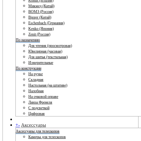
Konus (Италия)
Микмед (Китай)
ВОМЗ (Россия)
Bigger (Китай)
Eschenbach (Германия)
Kenko (Япония)
Zenit (Россия)
По назначению
Для чтения (просмотровая)
Ювелирная (часовая)
Для шитья (текстильная)
Измерительные
По конструкции
На ручке
Складная
Настольная (на штативе)
Налобная
На очковой оправе
Линза Френеля
С подсветкой
Цифровая
+
-
Аксессуары
Аксессуары для телескопов
Камеры для телескопов