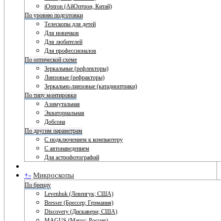
iOptron (АйОптрон, Китай)
По уровню подготовки
Телескопы для детей
Для новичков
Для любителей
Для профессионалов
По оптической схеме
Зеркальные (рефлекторы)
Линзовые (рефракторы)
Зеркально-линзовые (катадиоптрики)
По типу монтировки
Азимутальная
Экваториальная
Добсона
По другим параметрам
С подключением к компьютеру
С автонаведением
Для астрофотографий
+
-
Микроскопы
По бренду
Levenhuk (Левенгук; США)
Bresser (Брессер; Германия)
Discovery (Дискавери; США)
MAGUS (Магус; Россия)