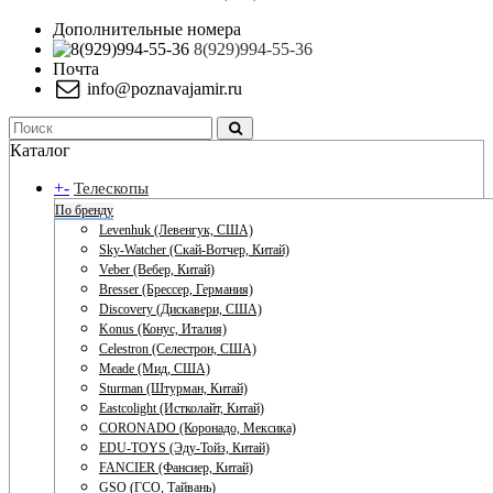
Дополнительные номера
8(929)994-55-36
Почта
info@poznavajamir.ru
Каталог
+
-
Телескопы
По бренду
Levenhuk (Левенгук, США)
Sky-Watcher (Скай-Вотчер, Китай)
Veber (Вебер, Китай)
Bresser (Брессер, Германия)
Discovery (Дискавери, США)
Konus (Конус, Италия)
Celestron (Селестрон, США)
Meade (Мид, США)
Sturman (Штурман, Китай)
Eastcolight (Истколайт, Китай)
CORONADO (Коронадо, Мексика)
EDU-TOYS (Эду-Тойз, Китай)
FANCIER (Фансиер, Китай)
GSO (ГСО, Тайвань)