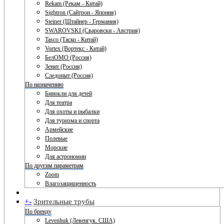
Rekam (Рекам - Китай)
Sightron (Сайтрон - Япония)
Steiner (Штайнер - Германия)
SWAROVSKI (Сваровски - Австрия)
Tasco (Таско - Китай)
Vortex (Вортекс - Китай)
БелОМО (Россия)
Зенит (Россия)
Следопыт (Россия)
По назначению
Бинокли для детей
Для театра
Для охоты и рыбалки
Для туризма и спорта
Армейские
Полевые
Морские
Для астрономии
По другим параметрам
Zoom
Влагозащищенность
+
-
Зрительные трубы
По бренду
Levenhuk (Левенгук. США)