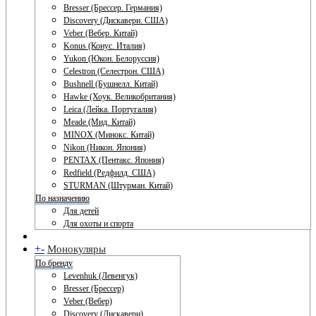
Bresser (Брессер. Германия)
Discovery (Дискавери. США)
Veber (Вебер. Китай)
Konus (Конус. Италия)
Yukon (Юкон. Белоруссия)
Celestron (Селестрон. США)
Bushnell (Бушнелл. Китай)
Hawke (Хоук. Великобритания)
Leica (Лейка. Португалия)
Meade (Мид. Китай)
MINOX (Минокс. Китай)
Nikon (Никон. Япония)
PENTAX (Пентакс. Япония)
Redfield (Редфилд. США)
STURMAN (Штурман. Китай)
По назначению
Для детей
Для охоты и спорта
+
-
Монокуляры
По бренду
Levenhuk (Левенгук)
Bresser (Брессер)
Veber (Вебер)
Discovery (Дискавери)