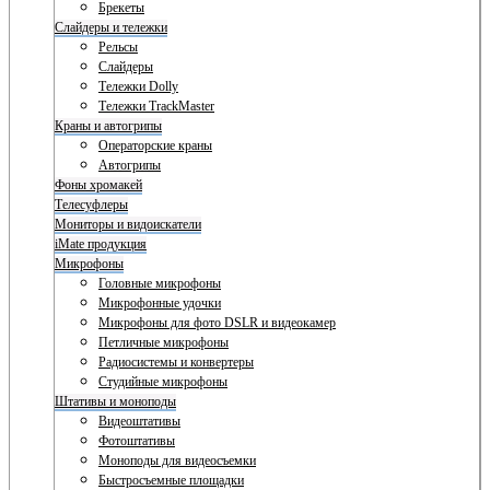
Брекеты
Слайдеры и тележки
Рельсы
Слайдеры
Тележки Dolly
Тележки TrackMaster
Краны и автогрипы
Операторские краны
Автогрипы
Фоны хромакей
Телесуфлеры
Мониторы и видоискатели
iMate продукция
Микрофоны
Головные микрофоны
Микрофонные удочки
Микрофоны для фото DSLR и видеокамер
Петличные микрофоны
Радиосистемы и конвертеры
Студийные микрофоны
Штативы и моноподы
Видеоштативы
Фотоштативы
Моноподы для видеосъемки
Быстросъемные площадки