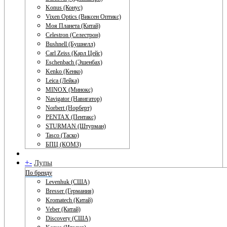
Konus (Конус)
Vixen Optics (Виксен Оптикс)
Моя Планета (Китай)
Celestron (Селестрон)
Bushnell (Бушнелл)
Carl Zeiss (Карл Цейс)
Eschenbach (Эшенбах)
Kenko (Кенко)
Leica (Лейка)
MINOX (Минокс)
Navigator (Навигатор)
Norbert (Норберт)
PENTAX (Пентакс)
STURMAN (Штурман)
Tasco (Таско)
БПЦ (КОМЗ)
+
-
Лупы
По бренду
Levenhuk (США)
Bresser (Германия)
Kromatech (Китай)
Veber (Китай)
Discovery (США)