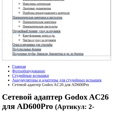
Нивелиры оптические
Лазерные дальномеры
Приборы неразрушающего контроля
Пневматические винтовки и пистолеты
Пневматические винтовки
Пневматические пистолеты
Оружейный тюнинг, уход за оружием
Камуфляжная лента и др.
Чистка и уход за оружием
Очки и наушники для стрельбы
Подствольные фонари
Подзорные трубы, бинокли, барометры и др. из бронзы
Главная
Фотооборудование
Студийные вспышки
Аккумуляторы и адаптеры для студийных вспышек
Сетевой адаптер Godox AC26 для AD600Pro
Сетевой адаптер Godox AC26
для AD600Pro
(Артикул: 2-