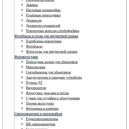
Зажимы
Настенные кронштейны
Резьбовые переходники
Держатели
Держатели отражателей
Поворотные консоли-стробофреймы
Фотобоксы и столы для предметной съемки
Платформы поворотные
Фотобоксы
Фотостолы для предметной съемки
Фотоаксессуары
Переходные кольца для объективов
Макрокольца
Светофильтры для объективов
Аккумуляторы и зарядные устройства
Пульты ДУ
Видоискатели
Фотосумки, рюкзаки и чехлы
Сумки для студийного оборудования
Прочие аксессуары
Фоторамки и альбомы
Синхронизаторы и синхрокабели
Радиосинхронизаторы
ИК синхронизаторы