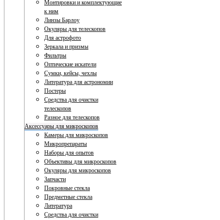
Монтировки и комплектующие
к ним
Линзы Барлоу
Окуляры для телескопов
Для астрофото
Зеркала и призмы
Фильтры
Оптические искатели
Сумки, кейсы, чехлы
Литература для астрономии
Постеры
Средства для очистки
телескопов
Разное для телескопов
Аксессуары для микроскопов
Камеры для микроскопов
Микропрепараты
Наборы для опытов
Объективы для микроскопов
Окуляры для микроскопов
Запчасти
Покровные стекла
Предметные стекла
Литература
Средства для очистки