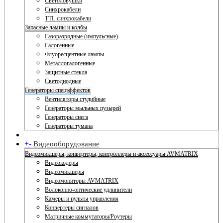
Светоловушки
Синхрокабели
TTL синхрокабели
Запасные лампы и колбы
Газоразрядные (импульсные)
Галогенные
Флуоресцентные лампы
Металлогалогенные
Защитные стекла
Светодиодные
Генераторы спецэффектов
Вентиляторы студийные
Генераторы мыльных пузырей
Генераторы снега
Генераторы тумана
+
-
Видеооборудование
Видеомикшеры, конвертеры, контроллеры и аксессуары AVMATRIX
Видеокодеры
Видеомикшеры
Видеомониторы AVMATRIX
Волоконно-оптические удлинители
Камеры и пульты управления
Конвертеры сигналов
Матричные коммутаторы/Роутеры