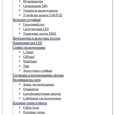
Мультивьюеры
Сигнализация Tally
Усилители-распределители
Устройства захвата USB/PCIE
Видеосвет студийный
Галогенный свет
Светодиодный LED
Управление светом DMX
Видеосендеры и аксессуары Accsoon
Накамерный свет LED
Стойки для видеосъемки
C-Stand
GBStand
MultiStand
Titan
Аксессуары к стойкам
Стедикамы и моторизованные системы
Модификаторы света
Зонты для видеосъемки
Отражатели
Светоформирующие насадки
Софтбоксы для видеосъемки
Плечевые упоры и обвесы
Follow focus
Плечевые упоры