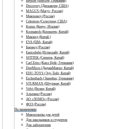
Bresser (Брессер; Германия)
Discovery (Дискавери; США)
MAGUS (Магус; Россия)
Микромед (Россия)
Celestron (Селестрон; США)
Konus (Конус; Италия)
Kromatech (Кроматек; Китай)
Микмед (Китай.)
EVA (ЕВА; Китай)
Биомед (Россия)
Eastcolight (Истколайт; Китай)
SITITEK (Сититек; Китай)
Carl Zeiss (Карл Цейс; Германия)
DigiMicro (ДиджиМикро; Китай)
EDU-TOYS (Эду-Тойз; Китай)
Eschenbach (Эшенбах; Германия)
STURMAN (Штурман; Китай)
Velvi (Велви; Китай)
Альтами (Россия)
АО «ЛОМО» (Россия)
ФОЗ (Россия)
По назначению
Микроскопы для детей
Для школьников и студентов
Для лаборатории