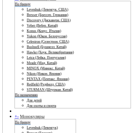
По бренду
Levenhuk (Левенгук. США)
Bresser (Брессер. Германия)
Discovery (Дискавери. США)
Veber (Вебер. Китай)
Konus (Конус. Италия)
Yukon (Юкон. Белоруссия)
Celestron (Селестрон. США)
Bushnell (Бушнелл. Китай)
Hawke (Хоук. Великобритания)
Leica (Лейка. Португалия)
Meade (Мид. Китай)
MINOX (Минокс. Китай)
Nikon (Никон. Япония)
PENTAX (Пентакс. Япония)
Redfield (Редфилд. США)
STURMAN (Штурман. Китай)
По назначению
Для детей
Для охоты и спорта
+
-
Монокуляры
По бренду
Levenhuk (Левенгук)