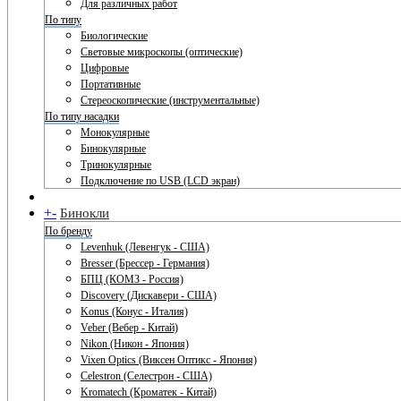
Для различных работ
По типу
Биологические
Световые микроскопы (оптические)
Цифровые
Портативные
Стереоскопические (инструментальные)
По типу насадки
Монокулярные
Бинокулярные
Тринокулярные
Подключение по USB (LCD экран)
+
-
Бинокли
По бренду
Levenhuk (Левенгук - США)
Bresser (Брессер - Германия)
БПЦ (КОМЗ - Россия)
Discovery (Дискавери - США)
Konus (Конус - Италия)
Veber (Вебер - Китай)
Nikon (Никон - Япония)
Vixen Optics (Виксен Оптикс - Япония)
Celestron (Селестрон - США)
Kromatech (Кроматек - Китай)