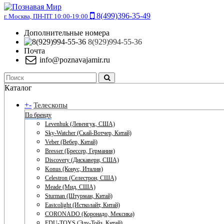
8(499)396-35-49
г. Москва, ПН-ПТ 10:00-19:00
Дополнительные номера
8(929)994-55-36
Почта
info@poznavajamir.ru
Каталог
+
-
Телескопы
По бренду
Levenhuk (Левенгук, США)
Sky-Watcher (Скай-Вотчер, Китай)
Veber (Вебер, Китай)
Bresser (Брессер, Германия)
Discovery (Дискавери, США)
Konus (Конус, Италия)
Celestron (Селестрон, США)
Meade (Мид, США)
Sturman (Штурман, Китай)
Eastcolight (Истколайт, Китай)
CORONADO (Коронадо, Мексика)
EDU-TOYS (Эду-Тойз, Китай)