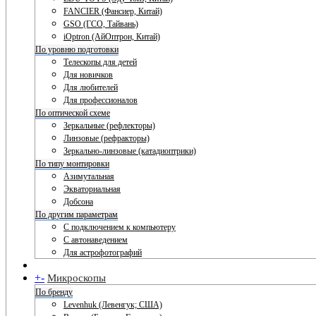
FANCIER (Фансиер, Китай)
GSO (ГСО, Тайвань)
iOptron (АйОптрон, Китай)
По уровню подготовки
Телескопы для детей
Для новичков
Для любителей
Для профессионалов
По оптической схеме
Зеркальные (рефлекторы)
Линзовые (рефракторы)
Зеркально-линзовые (катадиоптрики)
По типу монтировки
Азимутальная
Экваториальная
Добсона
По другим параметрам
С подключением к компьютеру
С автонаведением
Для астрофотографий
+
-
Микроскопы
По бренду
Levenhuk (Левенгук; США)