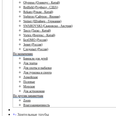
Olympus (Олимпус - Китай)
Redfield (Редфилд - США)
Rekam (Рекам - Китай)
Sightron (Сайтрон - Япония)
Steiner (Штайнер - Германия)
SWAROVSKI (Сваровски - Австрия)
Tasco (Таско - Китай)
Vortex (Вортекс - Китай)
БелОМО (Россия)
Зенит (Россия)
Следопыт (Россия)
По назначению
Бинокли для детей
Для театра
Для охоты и рыбалки
Для туризма и спорта
Армейские
Полевые
Морские
Для астрономии
По другим параметрам
Zoom
Влагозащищенность
+
-
Зрительные трубы