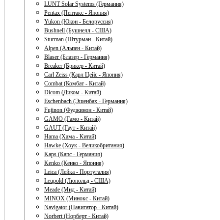
LUNT Solar Systems (Германия)
Pentax (Пентакс - Япония)
Yukon (Юкон - Белоруссия)
Bushnell (Бушнелл - США)
Sturman (Штурман - Китай)
Alpen (Альпен - Китай)
Blaser (Блазер - Германия)
Breaker (Брикер - Китай)
Carl Zeiss (Карл Цейс - Япония)
Combat (Комбат - Китай)
Dicom (Диком - Китай)
Eschenbach (Эшенбах - Германия)
Fujinon (Фуджинон - Китай)
GAMO (Гамо - Китай)
GAUT (Гаут - Китай)
Hama (Хама - Китай)
Hawke (Хоук - Великобритания)
Kaps (Капс - Германия)
Kenko (Кенко - Япония)
Leica (Лейка - Португалия)
Leupold (Люпольд - США)
Meade (Мид - Китай)
MINOX (Минокс - Китай)
Navigator (Навигатор - Китай)
Norbert (Норберт - Китай)