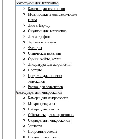
Аксессуары для телескопов
Камеры для телескопов
Монтировки и комплектующие
к ним
Линзы Барлоу
Окуляры для телескопов
Для астрофото
Зеркала и призмы
Фильтры
Оптические искатели
Сумки, кейсы, чехлы
Литература для астрономии
Постеры
Средства для очистки
телескопов
Разное для телескопов
Аксессуары для микроскопов
Камеры для микроскопов
Микропрепараты
Наборы для опытов
Объективы для микроскопов
Окуляры для микроскопов
Запчасти
Покровные стекла
Предметные стекла