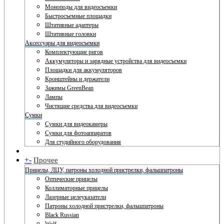
Моноподы для видеосъемки
Быстросъемные площадки
Штативные адаптеры
Штативные головки
Аксессуары для видеосъемки
Комплектующие ригов
Аккумуляторы и зарядные устройства для видеосъемки
Площадки для аккумуляторов
Кронштейны и держатели
Зажимы GreenBean
Лампы
Чистящие средства для видеосъемки
Сумки
Сумки для видеокамеры
Сумки для фотоаппаратов
Для студийного оборудования
+
-
Прочее
Прицелы, ЛЦУ, патроны холодной пристрелки, фальшпатроны
Оптические прицелы
Коллиматорные прицелы
Лазерные целеуказатели
Патроны холодной пристрелки, фальшпатроны
Black Russian