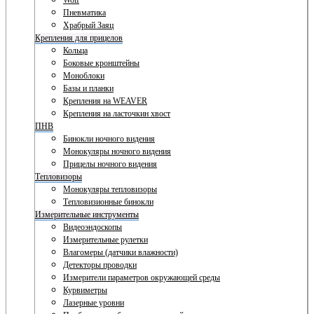
Wolf
Пневматика
Храбрый Заяц
Крепления для прицелов
Кольца
Боковые кронштейны
Моноблоки
Базы и планки
Крепления на WEAVER
Крепления на ласточкин хвост
ПНВ
Бинокли ночного видения
Монокуляры ночного видения
Прицелы ночного видения
Тепловизоры
Монокуляры тепловизоры
Тепловизионные бинокли
Измерительные инструменты
Видеоэндоскопы
Измерительные рулетки
Влагомеры (датчики влажности)
Детекторы проводки
Измерители параметров окружающей среды
Курвиметры
Лазерные уровни