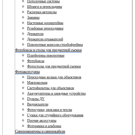
Потолочные системы
Штанги и перекладины
Распорки автополы
Зажимы
Настенные кронштейны
Резьбовые переходники
Держатели
Держатели отражателей
Поворотные консоли-стробофреймы
Фотобоксы и столы для предметной съемки
Платформы поворотные
Фотобоксы
Фотостолы для предметной съемки
Фотоаксессуары
Переходные кольца для объективов
Макрокольца
Светофильтры для объективов
Аккумуляторы и зарядные устройства
Пульты ДУ
Видоискатели
Фотосумки, рюкзаки и чехлы
Сумки для студийного оборудования
Прочие аксессуары
Фоторамки и альбомы
Синхронизаторы и синхрокабели