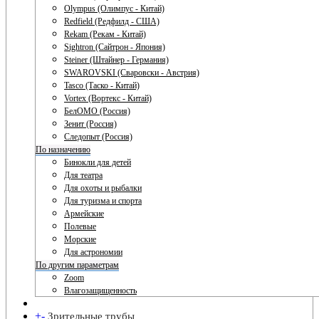
Olympus (Олимпус - Китай)
Redfield (Редфилд - США)
Rekam (Рекам - Китай)
Sightron (Сайтрон - Япония)
Steiner (Штайнер - Германия)
SWAROVSKI (Сваровски - Австрия)
Tasco (Таско - Китай)
Vortex (Вортекс - Китай)
БелОМО (Россия)
Зенит (Россия)
Следопыт (Россия)
По назначению
Бинокли для детей
Для театра
Для охоты и рыбалки
Для туризма и спорта
Армейские
Полевые
Морские
Для астрономии
По другим параметрам
Zoom
Влагозащищенность
+
-
Зрительные трубы