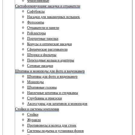
Флизелиновые
Светоформирующие насадки и отражатели
Софтбоксы
Насадки для накамерных вспышек
Фотозонты
Отражатели и панели
Рефлекторы
Портретные тарелки
Конусы и оптические насадки
Сферические рассеиватели
Шторки и фильтры
Переходные кольца и адаптеры
Сотовые насадки
Штативы и моноподы для фото и видеокамер
Штативы для фото и видеокамер
Моноподы
Штативные головы
Наплечные штативы и стедикамы
Струбцины и присоски
Аксессуары для штативов и моноподов
Стойки и системы крепления
Стойки
Журавли
Противовесы и колеса для стоек
Системы подъема и установки фонов