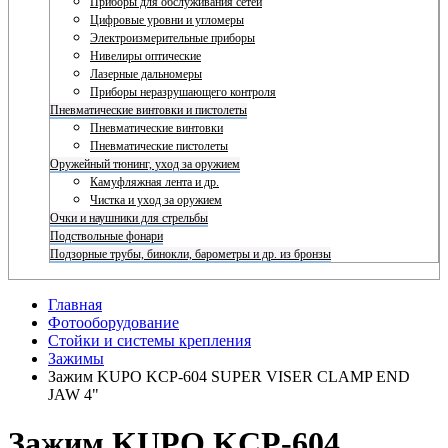
Приборы для обслуживания сетей
Цифровые уровни и угломеры
Электроизмерительные приборы
Нивелиры оптические
Лазерные дальномеры
Приборы неразрушающего контроля
Пневматические винтовки и пистолеты
Пневматические винтовки
Пневматические пистолеты
Оружейный тюнинг, уход за оружием
Камуфляжная лента и др.
Чистка и уход за оружием
Очки и наушники для стрельбы
Подствольные фонари
Подзорные трубы, бинокли, барометры и др. из бронзы
Главная
Фотооборудование
Стойки и системы крепления
Зажимы
Зажим KUPO KCP-604 SUPER VISER CLAMP END
JAW 4"
Зажим KUPO KCP-604