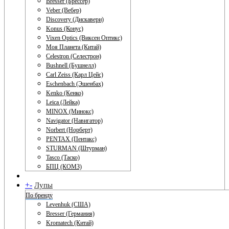
Bresser (Брессер)
Veber (Вебер)
Discovery (Дискавери)
Konus (Конус)
Vixen Optics (Виксен Оптикс)
Моя Планета (Китай)
Celestron (Селестрон)
Bushnell (Бушнелл)
Carl Zeiss (Карл Цейс)
Eschenbach (Эшенбах)
Kenko (Кенко)
Leica (Лейка)
MINOX (Минокс)
Navigator (Навигатор)
Norbert (Норберт)
PENTAX (Пентакс)
STURMAN (Штурман)
Tasco (Таско)
БПЦ (КОМЗ)
+
-
Лупы
По бренду
Levenhuk (США)
Bresser (Германия)
Kromatech (Китай)