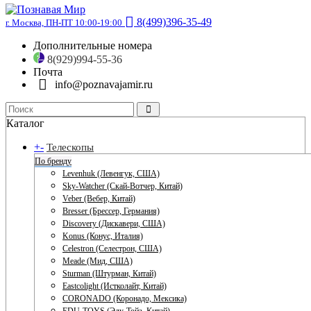
8(499)396-35-49
г. Москва, ПН-ПТ 10:00-19:00
Дополнительные номера
8(929)994-55-36
Почта
info@poznavajamir.ru
Каталог
+
-
Телескопы
По бренду
Levenhuk (Левенгук, США)
Sky-Watcher (Скай-Вотчер, Китай)
Veber (Вебер, Китай)
Bresser (Брессер, Германия)
Discovery (Дискавери, США)
Konus (Конус, Италия)
Celestron (Селестрон, США)
Meade (Мид, США)
Sturman (Штурман, Китай)
Eastcolight (Истколайт, Китай)
CORONADO (Коронадо, Мексика)