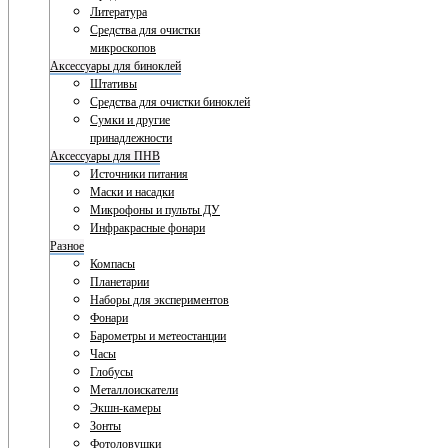
Литература
Средства для очистки
микроскопов
Аксессуары для биноклей
Штативы
Средства для очистки биноклей
Сумки и другие
принадлежности
Аксессуары для ПНВ
Источники питания
Маски и насадки
Микрофоны и пульты ДУ
Инфракрасные фонари
Разное
Компасы
Планетарии
Наборы для экспериментов
Фонари
Барометры и метеостанции
Часы
Глобусы
Металлоискатели
Экшн-камеры
Зонты
Фотоловушки