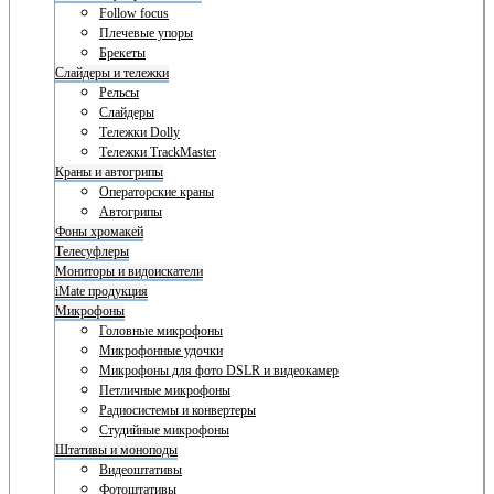
Follow focus
Плечевые упоры
Брекеты
Слайдеры и тележки
Рельсы
Слайдеры
Тележки Dolly
Тележки TrackMaster
Краны и автогрипы
Операторские краны
Автогрипы
Фоны хромакей
Телесуфлеры
Мониторы и видоискатели
iMate продукция
Микрофоны
Головные микрофоны
Микрофонные удочки
Микрофоны для фото DSLR и видеокамер
Петличные микрофоны
Радиосистемы и конвертеры
Студийные микрофоны
Штативы и моноподы
Видеоштативы
Фотоштативы