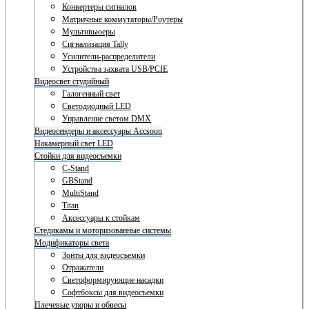
Конвертеры сигналов
Матричные коммутаторы/Роутеры
Мультивьюеры
Сигнализация Tally
Усилители-распределители
Устройства захвата USB/PCIE
Видеосвет студийный
Галогенный свет
Светодиодный LED
Управление светом DMX
Видеосендеры и аксессуары Accsoon
Накамерный свет LED
Стойки для видеосъемки
C-Stand
GBStand
MultiStand
Titan
Аксессуары к стойкам
Стедикамы и моторизованные системы
Модификаторы света
Зонты для видеосъемки
Отражатели
Светоформирующие насадки
Софтбоксы для видеосъемки
Плечевые упоры и обвесы