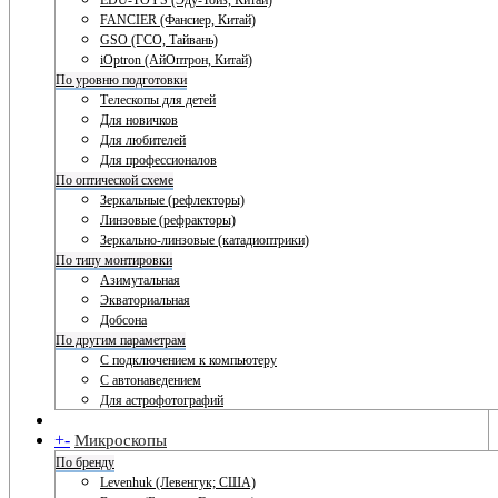
EDU-TOYS (Эду-Тойз, Китай)
FANCIER (Фансиер, Китай)
GSO (ГСО, Тайвань)
iOptron (АйОптрон, Китай)
По уровню подготовки
Телескопы для детей
Для новичков
Для любителей
Для профессионалов
По оптической схеме
Зеркальные (рефлекторы)
Линзовые (рефракторы)
Зеркально-линзовые (катадиоптрики)
По типу монтировки
Азимутальная
Экваториальная
Добсона
По другим параметрам
С подключением к компьютеру
С автонаведением
Для астрофотографий
+
-
Микроскопы
По бренду
Levenhuk (Левенгук; США)