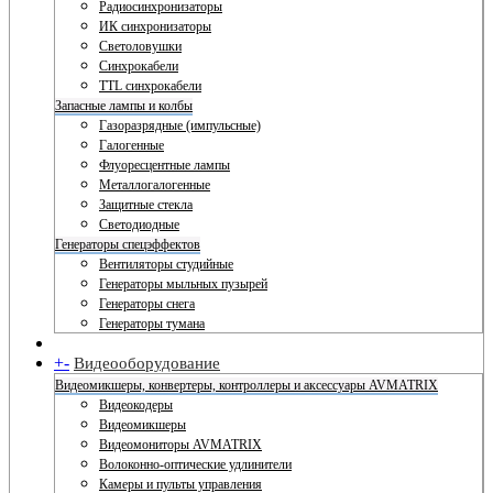
Радиосинхронизаторы
ИК синхронизаторы
Светоловушки
Синхрокабели
TTL синхрокабели
Запасные лампы и колбы
Газоразрядные (импульсные)
Галогенные
Флуоресцентные лампы
Металлогалогенные
Защитные стекла
Светодиодные
Генераторы спецэффектов
Вентиляторы студийные
Генераторы мыльных пузырей
Генераторы снега
Генераторы тумана
+
-
Видеооборудование
Видеомикшеры, конвертеры, контроллеры и аксессуары AVMATRIX
Видеокодеры
Видеомикшеры
Видеомониторы AVMATRIX
Волоконно-оптические удлинители
Камеры и пульты управления