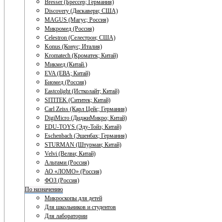
Bresser (Брессер; Германия)
Discovery (Дискавери; США)
MAGUS (Магус; Россия)
Микромед (Россия)
Celestron (Селестрон; США)
Konus (Конус; Италия)
Kromatech (Кроматек; Китай)
Микмед (Китай.)
EVA (ЕВА; Китай)
Биомед (Россия)
Eastcolight (Истколайт; Китай)
SITITEK (Сититек; Китай)
Carl Zeiss (Карл Цейс; Германия)
DigiMicro (ДиджиМикро; Китай)
EDU-TOYS (Эду-Тойз; Китай)
Eschenbach (Эшенбах; Германия)
STURMAN (Штурман; Китай)
Velvi (Велви; Китай)
Альтами (Россия)
АО «ЛОМО» (Россия)
ФОЗ (Россия)
По назначению
Микроскопы для детей
Для школьников и студентов
Для лаборатории