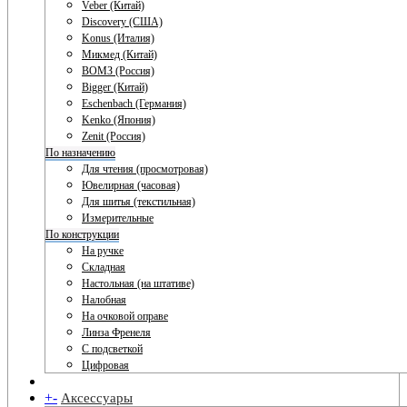
Veber (Китай)
Discovery (США)
Konus (Италия)
Микмед (Китай)
ВОМЗ (Россия)
Bigger (Китай)
Eschenbach (Германия)
Kenko (Япония)
Zenit (Россия)
По назначению
Для чтения (просмотровая)
Ювелирная (часовая)
Для шитья (текстильная)
Измерительные
По конструкции
На ручке
Складная
Настольная (на штативе)
Налобная
На очковой оправе
Линза Френеля
С подсветкой
Цифровая
+
-
Аксессуары