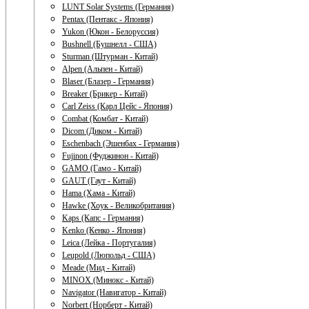
LUNT Solar Systems (Германия)
Pentax (Пентакс - Япония)
Yukon (Юкон - Белоруссия)
Bushnell (Бушнелл - США)
Sturman (Штурман - Китай)
Alpen (Альпен - Китай)
Blaser (Блазер - Германия)
Breaker (Брикер - Китай)
Carl Zeiss (Карл Цейс - Япония)
Combat (Комбат - Китай)
Dicom (Диком - Китай)
Eschenbach (Эшенбах - Германия)
Fujinon (Фуджинон - Китай)
GAMO (Гамо - Китай)
GAUT (Гаут - Китай)
Hama (Хама - Китай)
Hawke (Хоук - Великобритания)
Kaps (Капс - Германия)
Kenko (Кенко - Япония)
Leica (Лейка - Португалия)
Leupold (Люпольд - США)
Meade (Мид - Китай)
MINOX (Минокс - Китай)
Navigator (Навигатор - Китай)
Norbert (Норберт - Китай)