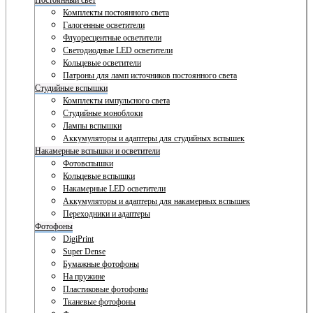
Постоянный свет
Комплекты постоянного света
Галогенные осветители
Флуоресцентные осветители
Светодиодные LED осветители
Кольцевые осветители
Патроны для ламп источников постоянного света
Студийные вспышки
Комплекты импульсного света
Студийные моноблоки
Лампы вспышки
Аккумуляторы и адаптеры для студийных вспышек
Накамерные вспышки и осветители
Фотовспышки
Кольцевые вспышки
Накамерные LED осветители
Аккумуляторы и адаптеры для накамерных вспышек
Переходники и адаптеры
Фотофоны
DigiPrint
Super Dense
Бумажные фотофоны
На пружине
Пластиковые фотофоны
Тканевые фотофоны