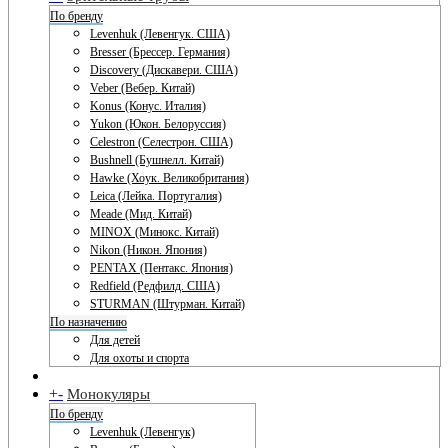
По бренду
Levenhuk (Левенгук. США)
Bresser (Брессер. Германия)
Discovery (Дискавери. США)
Veber (Вебер. Китай)
Konus (Конус. Италия)
Yukon (Юкон. Белоруссия)
Celestron (Селестрон. США)
Bushnell (Бушнелл. Китай)
Hawke (Хоук. Великобритания)
Leica (Лейка. Португалия)
Meade (Мид. Китай)
MINOX (Минокс. Китай)
Nikon (Никон. Япония)
PENTAX (Пентакс. Япония)
Redfield (Редфилд. США)
STURMAN (Штурман. Китай)
По назначению
Для детей
Для охоты и спорта
+
-
Монокуляры
По бренду
Levenhuk (Левенгук)