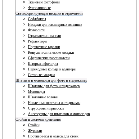
Тканевые фотофоны
Флизелиновые
Светоформирующие насадки и отражатели
Софтбоксы
Насадки для накамерных вспышек
Фотозонты
Отражатели и панели
Рефлекторы
Портретные тарелки
Конусы и оптические насадки
Сферические рассеиватели
Шторки и фильтры
Переходные кольца и адаптеры
Сотовые насадки
Штативы и моноподы для фото и видеокамер
Штативы для фото и видеокамер
Моноподы
Штативные головы
Наплечные штативы и стедикамы
Струбцины и присоски
Аксессуары для штативов и моноподов
Стойки и системы крепления
Стойки
Журавли
Противовесы и колеса для стоек