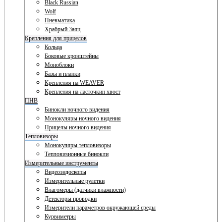
Black Russian
Wolf
Пневматика
Храбрый Заяц
Крепления для прицелов
Кольца
Боковые кронштейны
Моноблоки
Базы и планки
Крепления на WEAVER
Крепления на ласточкин хвост
ПНВ
Бинокли ночного видения
Монокуляры ночного видения
Прицелы ночного видения
Тепловизоры
Монокуляры тепловизоры
Тепловизионные бинокли
Измерительные инструменты
Видеоэндоскопы
Измерительные рулетки
Влагомеры (датчики влажности)
Детекторы проводки
Измерители параметров окружающей среды
Курвиметры