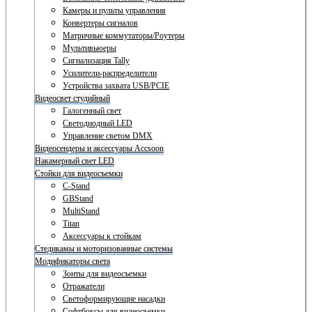
Камеры и пульты управления
Конвертеры сигналов
Матричные коммутаторы/Роутеры
Мультивьюеры
Сигнализация Tally
Усилители-распределители
Устройства захвата USB/PCIE
Видеосвет студийный
Галогенный свет
Светодиодный LED
Управление светом DMX
Видеосендеры и аксессуары Accsoon
Накамерный свет LED
Стойки для видеосъемки
C-Stand
GBStand
MultiStand
Titan
Аксессуары к стойкам
Стедикамы и моторизованные системы
Модификаторы света
Зонты для видеосъемки
Отражатели
Светоформирующие насадки
Софтбоксы для видеосъемки