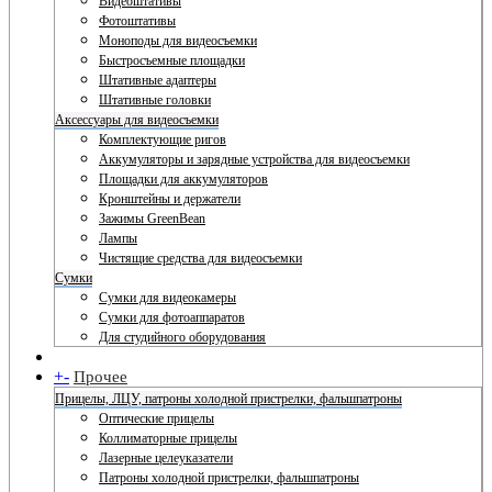
Видеоштативы
Фотоштативы
Моноподы для видеосъемки
Быстросъемные площадки
Штативные адаптеры
Штативные головки
Аксессуары для видеосъемки
Комплектующие ригов
Аккумуляторы и зарядные устройства для видеосъемки
Площадки для аккумуляторов
Кронштейны и держатели
Зажимы GreenBean
Лампы
Чистящие средства для видеосъемки
Сумки
Сумки для видеокамеры
Сумки для фотоаппаратов
Для студийного оборудования
+
-
Прочее
Прицелы, ЛЦУ, патроны холодной пристрелки, фальшпатроны
Оптические прицелы
Коллиматорные прицелы
Лазерные целеуказатели
Патроны холодной пристрелки, фальшпатроны