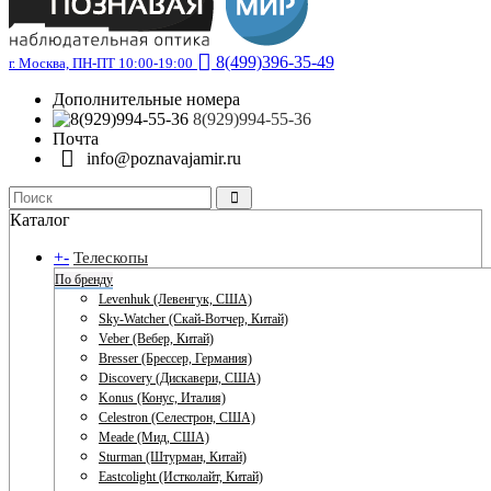
8(499)396-35-49
г. Москва, ПН-ПТ 10:00-19:00
Дополнительные номера
8(929)994-55-36
Почта
info@poznavajamir.ru
Каталог
+
-
Телескопы
По бренду
Levenhuk (Левенгук, США)
Sky-Watcher (Скай-Вотчер, Китай)
Veber (Вебер, Китай)
Bresser (Брессер, Германия)
Discovery (Дискавери, США)
Konus (Конус, Италия)
Celestron (Селестрон, США)
Meade (Мид, США)
Sturman (Штурман, Китай)
Eastcolight (Истколайт, Китай)