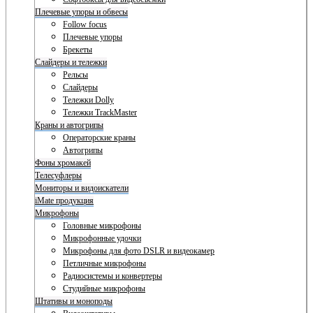
Плечевые упоры и обвесы
Follow focus
Плечевые упоры
Брекеты
Слайдеры и тележки
Рельсы
Слайдеры
Тележки Dolly
Тележки TrackMaster
Краны и автогрипы
Операторские краны
Автогрипы
Фоны хромакей
Телесуфлеры
Мониторы и видоискатели
iMate продукция
Микрофоны
Головные микрофоны
Микрофонные удочки
Микрофоны для фото DSLR и видеокамер
Петличные микрофоны
Радиосистемы и конвертеры
Студийные микрофоны
Штативы и моноподы