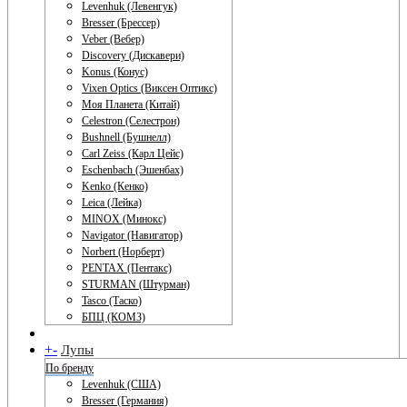
Levenhuk (Левенгук)
Bresser (Брессер)
Veber (Вебер)
Discovery (Дискавери)
Konus (Конус)
Vixen Optics (Виксен Оптикс)
Моя Планета (Китай)
Celestron (Селестрон)
Bushnell (Бушнелл)
Carl Zeiss (Карл Цейс)
Eschenbach (Эшенбах)
Kenko (Кенко)
Leica (Лейка)
MINOX (Минокс)
Navigator (Навигатор)
Norbert (Норберт)
PENTAX (Пентакс)
STURMAN (Штурман)
Tasco (Таско)
БПЦ (КОМЗ)
+
-
Лупы
По бренду
Levenhuk (США)
Bresser (Германия)