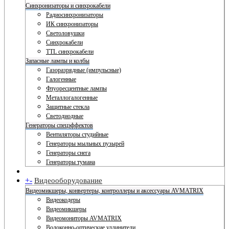
Синхронизаторы и синхрокабели
Радиосинхронизаторы
ИК синхронизаторы
Светоловушки
Синхрокабели
TTL синхрокабели
Запасные лампы и колбы
Газоразрядные (импульсные)
Галогенные
Флуоресцентные лампы
Металлогалогенные
Защитные стекла
Светодиодные
Генераторы спецэффектов
Вентиляторы студийные
Генераторы мыльных пузырей
Генераторы снега
Генераторы тумана
+
-
Видеооборудование
Видеомикшеры, конвертеры, контроллеры и аксессуары AVMATRIX
Видеокодеры
Видеомикшеры
Видеомониторы AVMATRIX
Волоконно-оптические удлинители