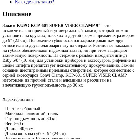
Как сделать заказ?
Описание
Зажим KUPO KCP-601 SUPER VISER CLAMP 9"
- это
исключительно прочный и универсальный зажим, который можно
установить на круглых, плоских и другой формы предметах размером
до 9" (23 см). Положение губок остается зафиксированным друг
относительно друга благодаря пазу на стержне. Резиновые накладки
на губках обеспечивают надежный захват, но при этом защищают
зажимаемую поверхность. На стержне с резьбой находится штифт
Baby 5/8" (16 мм) для установки приборов и аксессуаров, рифление на
шейке штифта препятствует нежелательному прокручиванию. Зажим
оснащен шестигранным приемным отверстием, которое совместимо с
серией аксессуаров Convi Clamp. KCP-601 SUPER VISER CLAMP
изготовлен из прочной стали и алюминия и рассчитан на
впечатляющую грузоподъемность до 30 кг.
Характеристики
- Цвет: серебристый
- Материал: алюминий, сталь
- Грузоподъемность до 30 кг
- Вес: 860 г
- Длина: 40,6 см
- Диапазон хода губок: 9" (24 см)
- 16-мм штифт и 16-мм приемное гнездо