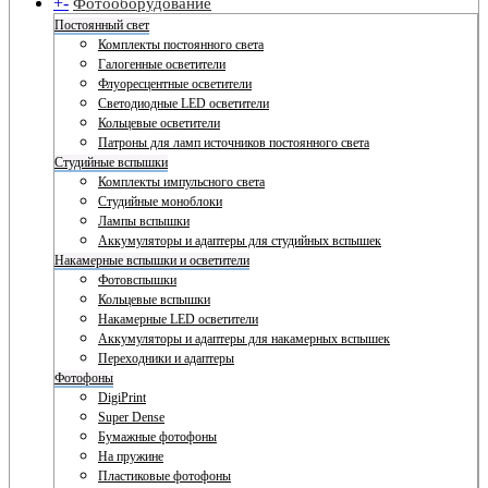
+
-
Фотооборудование
Постоянный свет
Комплекты постоянного света
Галогенные осветители
Флуоресцентные осветители
Светодиодные LED осветители
Кольцевые осветители
Патроны для ламп источников постоянного света
Студийные вспышки
Комплекты импульсного света
Студийные моноблоки
Лампы вспышки
Аккумуляторы и адаптеры для студийных вспышек
Накамерные вспышки и осветители
Фотовспышки
Кольцевые вспышки
Накамерные LED осветители
Аккумуляторы и адаптеры для накамерных вспышек
Переходники и адаптеры
Фотофоны
DigiPrint
Super Dense
Бумажные фотофоны
На пружине
Пластиковые фотофоны