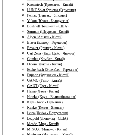
Kromatech (Кроматек - Китай)
LUNT Solar Systems (Германия)
Pentax (Пентакс - Япония)
Yukon (Юкон - Белоруссия)
Bushnell (Бушнелл - США)
Sturman (Штурман - Китай)
Alpen (Альпен - Китай)
Blaser (Блазер - Германия)
Breaker (Брикер - Китай)
Carl Zeiss (Карл Цейс - Япония)
Combat (Комбат - Китай)
Dicom (Диком - Китай)
Eschenbach (Эшенбах - Германия)
Fujinon (Фуджинон - Китай)
GAMO (Гамо - Китай)
GAUT (Гаут - Китай)
Hama (Хама - Китай)
Hawke (Хоук - Великобритания)
Kaps (Капс - Германия)
Kenko (Кенко - Япония)
Leica (Лейка - Португалия)
Leupold (Люпольд - США)
Meade (Мид - Китай)
MINOX (Минокс - Китай)
Navigator (Навигатор - Китай)