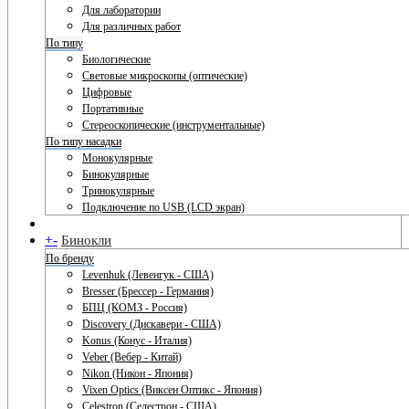
Для лаборатории
Для различных работ
По типу
Биологические
Световые микроскопы (оптические)
Цифровые
Портативные
Стереоскопические (инструментальные)
По типу насадки
Монокулярные
Бинокулярные
Тринокулярные
Подключение по USB (LCD экран)
+
-
Бинокли
По бренду
Levenhuk (Левенгук - США)
Bresser (Брессер - Германия)
БПЦ (КОМЗ - Россия)
Discovery (Дискавери - США)
Konus (Конус - Италия)
Veber (Вебер - Китай)
Nikon (Никон - Япония)
Vixen Optics (Виксен Оптикс - Япония)
Celestron (Селестрон - США)