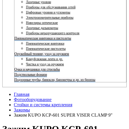
Лазерные уровни
Приборы для обслуживания сетей
Цифровые уровни и угломеры
Электроизмерительные приборы
Нивелиры оптические
Лазерные дальномеры
Приборы неразрушающего контроля
Пневматические винтовки и пистолеты
Пневматические винтовки
Пневматические пистолеты
Оружейный тюнинг, уход за оружием
Камуфляжная лента и др.
Чистка и уход за оружием
Очки и наушники для стрельбы
Подствольные фонари
Подзорные трубы, бинокли, барометры и др. из бронзы
Главная
Фотооборудование
Стойки и системы крепления
Зажимы
Зажим KUPO KCP-601 SUPER VISER CLAMP 9"