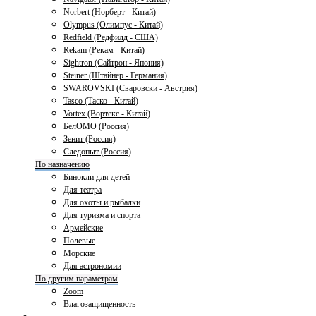
Norbert (Норберт - Китай)
Olympus (Олимпус - Китай)
Redfield (Редфилд - США)
Rekam (Рекам - Китай)
Sightron (Сайтрон - Япония)
Steiner (Штайнер - Германия)
SWAROVSKI (Сваровски - Австрия)
Tasco (Таско - Китай)
Vortex (Вортекс - Китай)
БелОМО (Россия)
Зенит (Россия)
Следопыт (Россия)
По назначению
Бинокли для детей
Для театра
Для охоты и рыбалки
Для туризма и спорта
Армейские
Полевые
Морские
Для астрономии
По другим параметрам
Zoom
Влагозащищенность