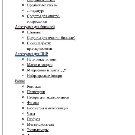
Предметные стекла
Литература
Средства для очистки
микроскопов
Аксессуары для биноклей
Штативы
Средства для очистки биноклей
Сумки и другие
принадлежности
Аксессуары для ПНВ
Источники питания
Маски и насадки
Микрофоны и пульты ДУ
Инфракрасные фонари
Разное
Компасы
Планетарии
Наборы для экспериментов
Фонари
Барометры и метеостанции
Часы
Глобусы
Металлоискатели
Экшн-камеры