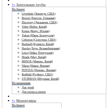
+
-
Зрительные трубы
По бренду
Levenhuk (Левенгук. США)
Bresser (Брессер. Германия)
Discovery (Дискавери. США)
Veber (Вебер. Китай)
Konus (Конус. Италия)
Yukon (Юкон. Белоруссия)
Celestron (Селестрон. США)
Bushnell (Бушнелл. Китай)
Hawke (Хоук. Великобритания)
Leica (Лейка. Португалия)
Meade (Мид. Китай)
MINOX (Минокс. Китай)
Nikon (Никон. Япония)
PENTAX (Пентакс. Япония)
Redfield (Редфилд. США)
STURMAN (Штурман. Китай)
По назначению
Для детей
Для охоты и спорта
+
-
Монокуляры
По бренду