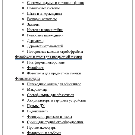
Системы подъема и установки фонов
Потолочные системы
Штанги и перекладины
Распорки автополы
Зажимы
Настенные кронштейны
Резьбовые переходники
Держатели
Держатели отражателей
Поворотные консоли-стробофреймы
Фотобоксы и столы для предметной съемки
Платформы поворотные
Фотобоксы
Фотостолы для предметной съемки
Фотоаксессуары
Переходные кольца для объективов
Макрокольца
Светофильтры для объективов
Аккумуляторы и зарядные устройства
Пульты ДУ
Видоискатели
Фотосумки, рюкзаки и чехлы
Сумки для студийного оборудования
Прочие аксессуары
Фоторамки и альбомы