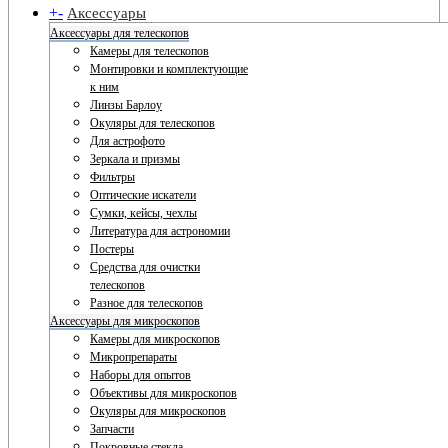
+
-
Аксессуары
Аксессуары для телескопов
Камеры для телескопов
Монтировки и комплектующие
к ним
Линзы Барлоу
Окуляры для телескопов
Для астрофото
Зеркала и призмы
Фильтры
Оптические искатели
Сумки, кейсы, чехлы
Литература для астрономии
Постеры
Средства для очистки
телескопов
Разное для телескопов
Аксессуары для микроскопов
Камеры для микроскопов
Микропрепараты
Наборы для опытов
Объективы для микроскопов
Окуляры для микроскопов
Запчасти
Покровные стекла