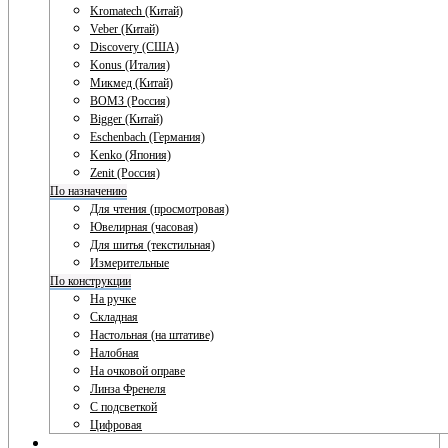
Kromatech (Китай)
Veber (Китай)
Discovery (США)
Konus (Италия)
Микмед (Китай)
ВОМЗ (Россия)
Bigger (Китай)
Eschenbach (Германия)
Kenko (Япония)
Zenit (Россия)
По назначению
Для чтения (просмотровая)
Ювелирная (часовая)
Для шитья (текстильная)
Измерительные
По конструкции
На ручке
Складная
Настольная (на штативе)
Налобная
На очковой оправе
Линза Френеля
С подсветкой
Цифровая