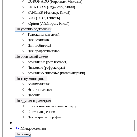
CORONADO (Коронадо, Мексика)
EDU-TOYS (Эду-Тойз, Китай)
FANCIER (Фансиер, Китай)
GSO (ГСО, Тайвань)
iOptron (АйОптрон, Китай)
По уровню подготовки
Телескопы для детей
Для новичков
Для любителей
Для профессионалов
По оптической схеме
Зеркальные (рефлекторы)
Линзовые (рефракторы)
Зеркально-линзовые (катадиоптрики)
По типу монтировки
Азимутальная
Экваториальная
Добсона
По другим параметрам
С подключением к компьютеру
С автонаведением
Для астрофотографий
+
-
Микроскопы
По бренду