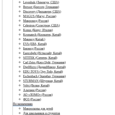
Levenhuk (Левенгук; США)
Bresser (Брессер; Германия)
Discovery (Дискавери; США)
MAGUS (Магус; Россия)
Микромед (Россия)
Celestron (Селестрон; США)
Konus (Конус; Италия)
Kromatech (Кроматек; Китай)
Микмед (Китай.)
EVA (ЕВА; Китай)
Биомед (Россия)
Eastcolight (Истколайт; Китай)
SITITEK (Сититек; Китай)
Carl Zeiss (Карл Цейс; Германия)
DigiMicro (ДиджиМикро; Китай)
EDU-TOYS (Эду-Тойз; Китай)
Eschenbach (Эшенбах; Германия)
STURMAN (Штурман; Китай)
Velvi (Велви; Китай)
Альтами (Россия)
АО «ЛОМО» (Россия)
ФОЗ (Россия)
По назначению
Микроскопы для детей
Для школьников и студентов