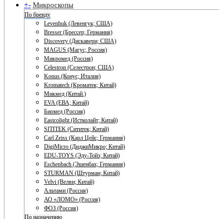
+
-
Микроскопы
По бренду
Levenhuk (Левенгук; США)
Bresser (Брессер; Германия)
Discovery (Дискавери; США)
MAGUS (Магус; Россия)
Микромед (Россия)
Celestron (Селестрон; США)
Konus (Конус; Италия)
Kromatech (Кроматек; Китай)
Микмед (Китай.)
EVA (ЕВА; Китай)
Биомед (Россия)
Eastcolight (Истколайт; Китай)
SITITEK (Сититек; Китай)
Carl Zeiss (Карл Цейс; Германия)
DigiMicro (ДиджиМикро; Китай)
EDU-TOYS (Эду-Тойз; Китай)
Eschenbach (Эшенбах; Германия)
STURMAN (Штурман; Китай)
Velvi (Велви; Китай)
Альтами (Россия)
АО «ЛОМО» (Россия)
ФОЗ (Россия)
По назначению