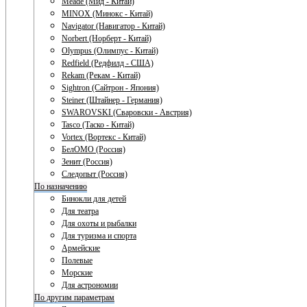
Meade (Мид - Китай)
MINOX (Минокс - Китай)
Navigator (Навигатор - Китай)
Norbert (Норберт - Китай)
Olympus (Олимпус - Китай)
Redfield (Редфилд - США)
Rekam (Рекам - Китай)
Sightron (Сайтрон - Япония)
Steiner (Штайнер - Германия)
SWAROVSKI (Сваровски - Австрия)
Tasco (Таско - Китай)
Vortex (Вортекс - Китай)
БелОМО (Россия)
Зенит (Россия)
Следопыт (Россия)
По назначению
Бинокли для детей
Для театра
Для охоты и рыбалки
Для туризма и спорта
Армейские
Полевые
Морские
Для астрономии
По другим параметрам