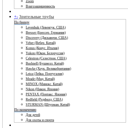
Zoom
Влагозащищенность
+
-
Зрительные трубы
По бренду
Levenhuk (Левенгук. США)
Bresser (Брессер. Германия)
Discovery (Дискавери. США)
Veber (Вебер. Китай)
Konus (Конус. Италия)
Yukon (Юкон. Белоруссия)
Celestron (Селестрон. США)
Bushnell (Бушнелл. Китай)
Hawke (Хоук. Великобритания)
Leica (Лейка. Португалия)
Meade (Мид. Китай)
MINOX (Минокс. Китай)
Nikon (Никон. Япония)
PENTAX (Пентакс. Япония)
Redfield (Редфилд. США)
STURMAN (Штурман. Китай)
По назначению
Для детей
Для охоты и спорта