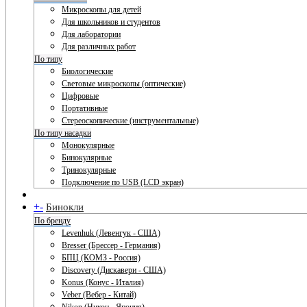
Микроскопы для детей
Для школьников и студентов
Для лаборатории
Для различных работ
По типу
Биологические
Световые микроскопы (оптические)
Цифровые
Портативные
Стереоскопические (инструментальные)
По типу насадки
Монокулярные
Бинокулярные
Тринокулярные
Подключение по USB (LCD экран)
+
-
Бинокли
По бренду
Levenhuk (Левенгук - США)
Bresser (Брессер - Германия)
БПЦ (КОМЗ - Россия)
Discovery (Дискавери - США)
Konus (Конус - Италия)
Veber (Вебер - Китай)