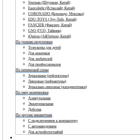
Sturman (Штурман, Китай)
Eastcolight (Истколайт, Китай)
CORONADO (Коронадо, Мексика)
EDU-TOYS (Эду-Тойз, Китай)
FANCIER (Фансиер, Китай)
GSO (ГСО, Тайвань)
iOptron (АйОптрон, Китай)
По уровню подготовки
Телескопы для детей
Для новичков
Для любителей
Для профессионалов
По оптической схеме
Зеркальные (рефлекторы)
Линзовые (рефракторы)
Зеркально-линзовые (катадиоптрики)
По типу монтировки
Азимутальная
Экваториальная
Добсона
По другим параметрам
С подключением к компьютеру
С автонаведением
Для астрофотографий