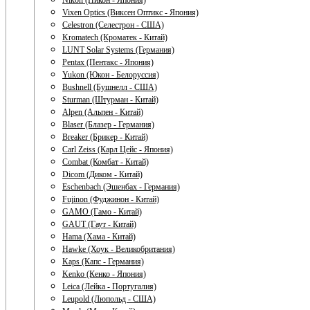
Nikon (Никон - Япония)
Vixen Optics (Виксен Оптикс - Япония)
Celestron (Селестрон - США)
Kromatech (Кроматек - Китай)
LUNT Solar Systems (Германия)
Pentax (Пентакс - Япония)
Yukon (Юкон - Белоруссия)
Bushnell (Бушнелл - США)
Sturman (Штурман - Китай)
Alpen (Альпен - Китай)
Blaser (Блазер - Германия)
Breaker (Брикер - Китай)
Carl Zeiss (Карл Цейс - Япония)
Combat (Комбат - Китай)
Dicom (Диком - Китай)
Eschenbach (Эшенбах - Германия)
Fujinon (Фуджинон - Китай)
GAMO (Гамо - Китай)
GAUT (Гаут - Китай)
Hama (Хама - Китай)
Hawke (Хоук - Великобритания)
Kaps (Капс - Германия)
Kenko (Кенко - Япония)
Leica (Лейка - Португалия)
Leupold (Люпольд - США)