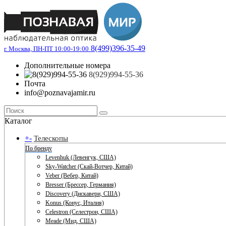
8(499)396-35-49
г. Москва, ПН-ПТ 10:00-19:00
Дополнительные номера
8(929)994-55-36
Почта
info@poznavajamir.ru
Каталог
+
-
Телескопы
По бренду
Levenhuk (Левенгук, США)
Sky-Watcher (Скай-Вотчер, Китай)
Veber (Вебер, Китай)
Bresser (Брессер, Германия)
Discovery (Дискавери, США)
Konus (Конус, Италия)
Celestron (Селестрон, США)
Meade (Мид, США)