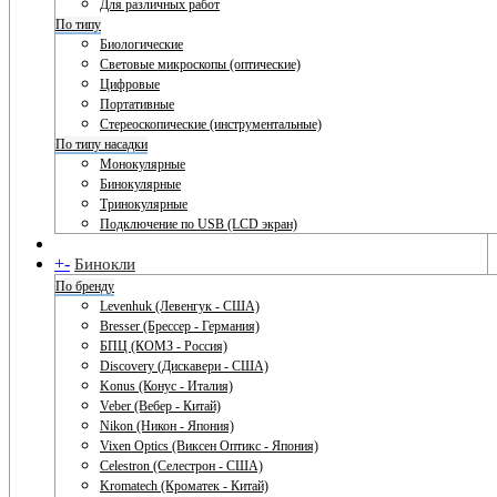
Для различных работ
По типу
Биологические
Световые микроскопы (оптические)
Цифровые
Портативные
Стереоскопические (инструментальные)
По типу насадки
Монокулярные
Бинокулярные
Тринокулярные
Подключение по USB (LCD экран)
+
-
Бинокли
По бренду
Levenhuk (Левенгук - США)
Bresser (Брессер - Германия)
БПЦ (КОМЗ - Россия)
Discovery (Дискавери - США)
Konus (Конус - Италия)
Veber (Вебер - Китай)
Nikon (Никон - Япония)
Vixen Optics (Виксен Оптикс - Япония)
Celestron (Селестрон - США)
Kromatech (Кроматек - Китай)