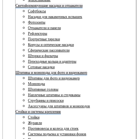
Флизелиновые
Светоформирующие насадки и отражатели
Софтбоксы
Насадки для накамерных вспышек
Фотозонты
Отражатели и панели
Рефлекторы
Портретные тарелки
Конусы и оптические насадки
Сферические рассеиватели
Шторки и фильтры
Переходные кольца и адаптеры
Сотовые насадки
Штативы и моноподы для фото и видеокамер
Штативы для фото и видеокамер
Моноподы
Штативные головы
Наплечные штативы и стедикамы
Струбцины и присоски
Аксессуары для штативов и моноподов
Стойки и системы крепления
Стойки
Журавли
Противовесы и колеса для стоек
Системы подъема и установки фонов