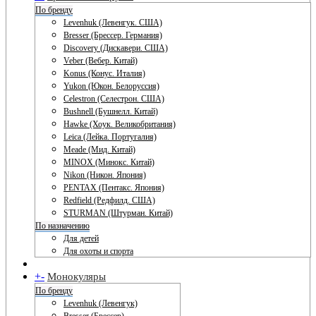
По бренду
Levenhuk (Левенгук. США)
Bresser (Брессер. Германия)
Discovery (Дискавери. США)
Veber (Вебер. Китай)
Konus (Конус. Италия)
Yukon (Юкон. Белоруссия)
Celestron (Селестрон. США)
Bushnell (Бушнелл. Китай)
Hawke (Хоук. Великобритания)
Leica (Лейка. Португалия)
Meade (Мид. Китай)
MINOX (Минокс. Китай)
Nikon (Никон. Япония)
PENTAX (Пентакс. Япония)
Redfield (Редфилд. США)
STURMAN (Штурман. Китай)
По назначению
Для детей
Для охоты и спорта
+
-
Монокуляры
По бренду
Levenhuk (Левенгук)