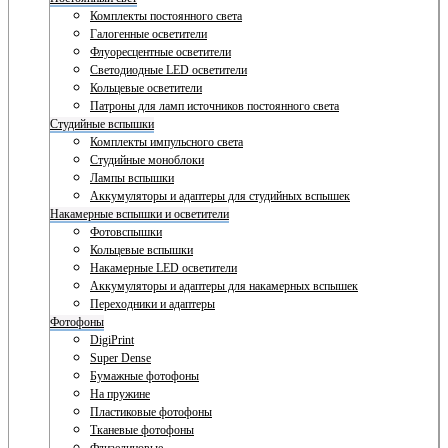
Комплекты постоянного света
Галогенные осветители
Флуоресцентные осветители
Светодиодные LED осветители
Кольцевые осветители
Патроны для ламп источников постоянного света
Студийные вспышки
Комплекты импульсного света
Студийные моноблоки
Лампы вспышки
Аккумуляторы и адаптеры для студийных вспышек
Накамерные вспышки и осветители
Фотовспышки
Кольцевые вспышки
Накамерные LED осветители
Аккумуляторы и адаптеры для накамерных вспышек
Переходники и адаптеры
Фотофоны
DigiPrint
Super Dense
Бумажные фотофоны
На пружине
Пластиковые фотофоны
Тканевые фотофоны