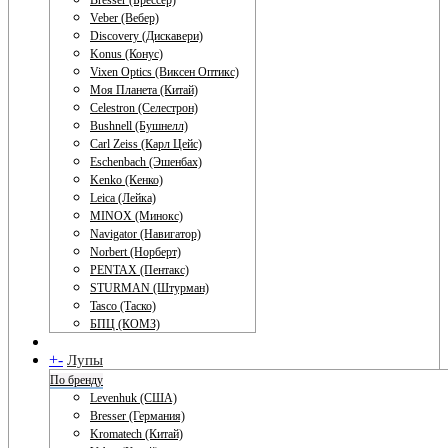
Bresser (Брессер)
Veber (Вебер)
Discovery (Дискавери)
Konus (Конус)
Vixen Optics (Виксен Оптикс)
Моя Планета (Китай)
Celestron (Селестрон)
Bushnell (Бушнелл)
Carl Zeiss (Карл Цейс)
Eschenbach (Эшенбах)
Kenko (Кенко)
Leica (Лейка)
MINOX (Минокс)
Navigator (Навигатор)
Norbert (Норберт)
PENTAX (Пентакс)
STURMAN (Штурман)
Tasco (Таско)
БПЦ (КОМЗ)
+
-
Лупы
По бренду
Levenhuk (США)
Bresser (Германия)
Kromatech (Китай)