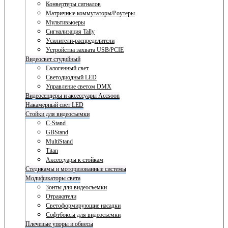
Конвертеры сигналов
Матричные коммутаторы/Роутеры
Мультивьюеры
Сигнализация Tally
Усилители-распределители
Устройства захвата USB/PCIE
Видеосвет студийный
Галогенный свет
Светодиодный LED
Управление светом DMX
Видеосендеры и аксессуары Accsoon
Накамерный свет LED
Стойки для видеосъемки
C-Stand
GBStand
MultiStand
Titan
Аксессуары к стойкам
Стедикамы и моторизованные системы
Модификаторы света
Зонты для видеосъемки
Отражатели
Светоформирующие насадки
Софтбоксы для видеосъемки
Плечевые упоры и обвесы