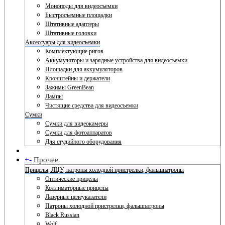
Моноподы для видеосъемки
Быстросъемные площадки
Штативные адаптеры
Штативные головки
Аксессуары для видеосъемки
Комплектующие ригов
Аккумуляторы и зарядные устройства для видеосъемки
Площадки для аккумуляторов
Кронштейны и держатели
Зажимы GreenBean
Лампы
Чистящие средства для видеосъемки
Сумки
Сумки для видеокамеры
Сумки для фотоаппаратов
Для студийного оборудования
+
-
Прочее
Прицелы, ЛЦУ, патроны холодной пристрелки, фальшпатроны
Оптические прицелы
Коллиматорные прицелы
Лазерные целеуказатели
Патроны холодной пристрелки, фальшпатроны
Black Russian
Wolf