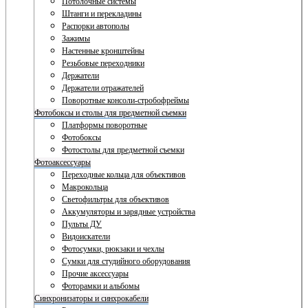
Потолочные системы
Штанги и перекладины
Распорки автополы
Зажимы
Настенные кронштейны
Резьбовые переходники
Держатели
Держатели отражателей
Поворотные консоли-стробофреймы
Фотобоксы и столы для предметной съемки
Платформы поворотные
Фотобоксы
Фотостолы для предметной съемки
Фотоаксессуары
Переходные кольца для объективов
Макрокольца
Светофильтры для объективов
Аккумуляторы и зарядные устройства
Пульты ДУ
Видоискатели
Фотосумки, рюкзаки и чехлы
Сумки для студийного оборудования
Прочие аксессуары
Фоторамки и альбомы
Синхронизаторы и синхрокабели