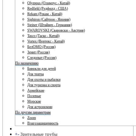
Olympus (Олимпус - Китай)
Redfield (Редфилд - США)
Rekam (Рекам - Китай)
Sightron (Сайтрон - Япония)
Steiner (Штайнер - Германия)
SWAROVSKI (Сваровски - Австрия)
Tasco (Таско - Китай)
Vortex (Вортекс - Китай)
БелОМО (Россия)
Зенит (Россия)
Следопыт (Россия)
По назначению
Бинокли для детей
Для театра
Для охоты и рыбалки
Для туризма и спорта
Армейские
Полевые
Морские
Для астрономии
По другим параметрам
Zoom
Влагозащищенность
+
-
Зрительные трубы