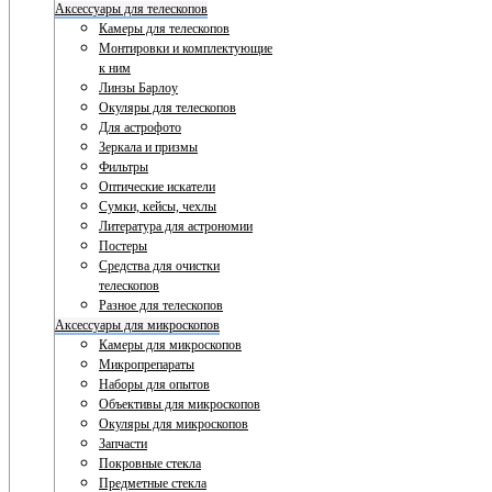
Аксессуары для телескопов
Камеры для телескопов
Монтировки и комплектующие
к ним
Линзы Барлоу
Окуляры для телескопов
Для астрофото
Зеркала и призмы
Фильтры
Оптические искатели
Сумки, кейсы, чехлы
Литература для астрономии
Постеры
Средства для очистки
телескопов
Разное для телескопов
Аксессуары для микроскопов
Камеры для микроскопов
Микропрепараты
Наборы для опытов
Объективы для микроскопов
Окуляры для микроскопов
Запчасти
Покровные стекла
Предметные стекла