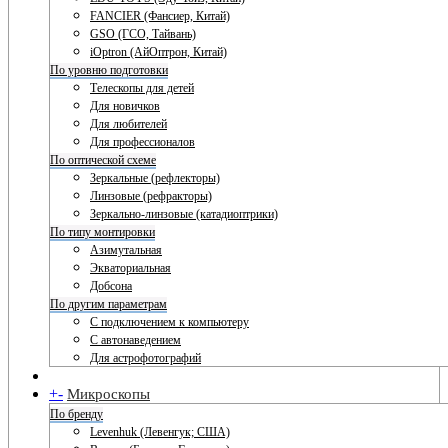
FANCIER (Фансиер, Китай)
GSO (ГСО, Тайвань)
iOptron (АйОптрон, Китай)
По уровню подготовки
Телескопы для детей
Для новичков
Для любителей
Для профессионалов
По оптической схеме
Зеркальные (рефлекторы)
Линзовые (рефракторы)
Зеркально-линзовые (катадиоптрики)
По типу монтировки
Азимутальная
Экваториальная
Добсона
По другим параметрам
С подключением к компьютеру
С автонаведением
Для астрофотографий
+
-
Микроскопы
По бренду
Levenhuk (Левенгук; США)