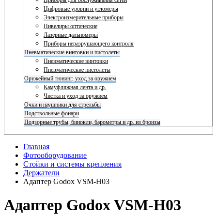
Приборы для обслуживания сетей
Цифровые уровни и угломеры
Электроизмерительные приборы
Нивелиры оптические
Лазерные дальномеры
Приборы неразрушающего контроля
Пневматические винтовки и пистолеты
Пневматические винтовки
Пневматические пистолеты
Оружейный тюнинг, уход за оружием
Камуфляжная лента и др.
Чистка и уход за оружием
Очки и наушники для стрельбы
Подствольные фонари
Подзорные трубы, бинокли, барометры и др. из бронзы
Главная
Фотооборудование
Стойки и системы крепления
Держатели
Адаптер Godox VSM-H03
Адаптер Godox VSM-H03