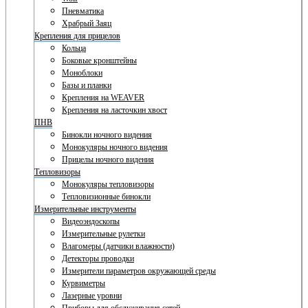
Пневматика
Храбрый Заяц
Крепления для прицелов
Кольца
Боковые кронштейны
Моноблоки
Базы и планки
Крепления на WEAVER
Крепления на ласточкин хвост
ПНВ
Бинокли ночного видения
Монокуляры ночного видения
Прицелы ночного видения
Тепловизоры
Монокуляры тепловизоры
Тепловизионные бинокли
Измерительные инструменты
Видеоэндоскопы
Измерительные рулетки
Влагомеры (датчики влажности)
Детекторы проводки
Измерители параметров окружающей среды
Курвиметры
Лазерные уровни