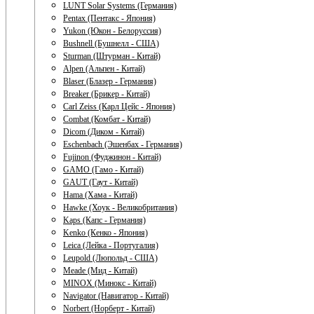
LUNT Solar Systems (Германия)
Pentax (Пентакс - Япония)
Yukon (Юкон - Белоруссия)
Bushnell (Бушнелл - США)
Sturman (Штурман - Китай)
Alpen (Альпен - Китай)
Blaser (Блазер - Германия)
Breaker (Брикер - Китай)
Carl Zeiss (Карл Цейс - Япония)
Combat (Комбат - Китай)
Dicom (Диком - Китай)
Eschenbach (Эшенбах - Германия)
Fujinon (Фуджинон - Китай)
GAMO (Гамо - Китай)
GAUT (Гаут - Китай)
Hama (Хама - Китай)
Hawke (Хоук - Великобритания)
Kaps (Капс - Германия)
Kenko (Кенко - Япония)
Leica (Лейка - Португалия)
Leupold (Люпольд - США)
Meade (Мид - Китай)
MINOX (Минокс - Китай)
Navigator (Навигатор - Китай)
Norbert (Норберт - Китай)