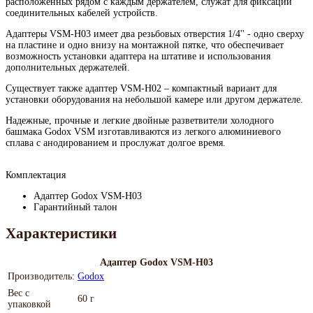
расположенных рядом с каждым держателем, служат для фиксации
соединительных кабелей устройств.
Адаптеры VSM-H03 имеет два резьбовых отверстия 1/4'' - одно сверху
на пластине и одно внизу на монтажной пятке, что обеспечивает
возможность установки адаптера на штативе и использования
дополнительных держателей.
Существует также адаптер VSM-H02 – компактный вариант для
установки оборудования на небольшой камере или другом держателе.
Надежные, прочные и легкие двойные разветвители холодного
башмака Godox VSM изготавливаются из легкого алюминиевого
сплава с анодированием и прослужат долгое время.
Комплектация
Адаптер Godox VSM-H03
Гарантийный талон
Характеристики
Адаптер Godox VSM-H03
Производитель:
Godox
Вес с
60 г
упаковкой