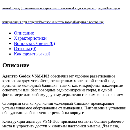
низкой цены
Дополнительная гарантия от магазина
Скидка за регистрацию
Помощь и
консультация при покупке
Высокое качество товара
Покупка в рассрочку
Описание
Характеристики
Вопросы-Ответы (0)
Отзывы (0)
Как сделать заказ?
Описание
Адаптер Godox VSM-H03
обеспечивает удобное разветвленное
крепления двух устройств, оснащенных монтажной пяткой под
крепление «холодный башмак», таких, как микрофоны, накамерные
осветители или беспроводные радиосинхронизаторы, к одной
фотокамере или любому другому держателю с таким же креплением.
Стопорная стенка крепления «холодный башмак» предохраняет
устанавливаемое оборудование от выпадения. Направление установки
оборудования обозначено стрелкой на корпусе.
Конструкция адаптера VSM-H03 призвана оставить больше рабочего
места и упростить доступ к кнопкам настройки камеры. Два паза,