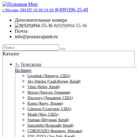
8(499)396-35-49
г. Москва, ПН-ПТ 10:00-19:00
Дополнительные номера
8(929)994-55-36
Почта
info@poznavajamir.ru
Каталог
+
-
Телескопы
По бренду
Levenhuk (Левенгук, США)
Sky-Watcher (Скай-Вотчер, Китай)
Veber (Вебер, Китай)
Bresser (Брессер, Германия)
Discovery (Дискавери, США)
Konus (Конус, Италия)
Celestron (Селестрон, США)
Meade (Мид, США)
Sturman (Штурман, Китай)
Eastcolight (Истколайт, Китай)
CORONADO (Коронадо, Мексика)
EDU-TOYS (Эду-Тойз, Китай)