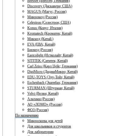
Bresser (Брессер; Германия)
Discovery (Дискавери; США)
MAGUS (Магус; Россия)
Микромед (Россия)
Celestron (Селестрон; США)
Konus (Конус; Италия)
Kromatech (Кроматек; Китай)
Микмед (Китай.)
EVA (ЕВА; Китай)
Биомед (Россия)
Eastcolight (Истколайт; Китай)
SITITEK (Сититек; Китай)
Carl Zeiss (Карл Цейс; Германия)
DigiMicro (ДиджиМикро; Китай)
EDU-TOYS (Эду-Тойз; Китай)
Eschenbach (Эшенбах; Германия)
STURMAN (Штурман; Китай)
Velvi (Велви; Китай)
Альтами (Россия)
АО «ЛОМО» (Россия)
ФОЗ (Россия)
По назначению
Микроскопы для детей
Для школьников и студентов
Для лаборатории