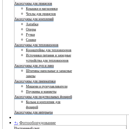
Аксессуары для прицелов
Крышки и наглазники
Чехлы для прицелов
Аксессуары для креплений
Антабки
Опоры
Ручки
Сошки
Аксессуары для тепловизоров
Кронштейны для тепловизоров
Источники питания и зарядные
устройства для тепловизоров
Аксессуары для луп и линз
Штативы напольные и запасные
лампы
Аксессуары для пневматики
Мишени и пулеулавливатели
Пружины и манжеты
Аксессуары для подствольных фонарей
Кольца и крепления для
фонарей
Аксессуары для интерьера
+
-
Фотооборудование
Постоянный свет