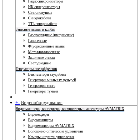
Радиосинхронизаторы
ИК синхронизаторы
Светоловушки
Синхрокабели
TTL синхрокабели
Запасные лампы и колбы
Газоразрядные (импульсные)
Галогенные
Флуоресцентные лампы
Металлогалогенные
Защитные стекла
Светодиодные
Генераторы спецэффектов
Вентиляторы студийные
Генераторы мыльных пузырей
Генераторы снега
Генераторы тумана
+
-
Видеооборудование
Видеомикшеры, конвертеры, контроллеры и аксессуары AVMATRIX
Видеокодеры
Видеомикшеры
Видеомониторы AVMATRIX
Волоконно-оптические удлинители
Камеры и пульты управления