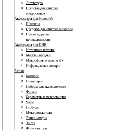
Литература
Средства для очистки
микроскопов
Аксессуары для биноклей
Штативы
Средства для очистки биноклей
Сумки и другие
принадлежности
Аксессуары для ПНВ
Источники питания
Маски и насадки
Микрофоны и пульты ДУ
Инфракрасные фонари
Разное
Компасы
Планетарии
Наборы для экспериментов
Фонари
Барометры и метеостанции
Часы
Глобусы
Металлоискатели
Экшн-камеры
Зонты
Фотоловушки