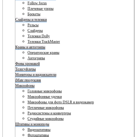
Follow focus
Плечевые упоры
Брекеты
Слайдеры и тележки
Рельсы
Слайдеры
Тележки Dolly
Тележки TrackMaster
Краны и автогрипы
Операторские краны
Автогрипы
Фоны хромакей
Телесуфлеры
Мониторы и видоискатели
iMate продукция
Микрофоны
Головные микрофоны
Микрофонные удочки
Микрофоны для фото DSLR и видеокамер
Петличные микрофоны
Радиосистемы и конвертеры
Студийные микрофоны
Штативы и моноподы
Видеоштативы
Фотоштативы