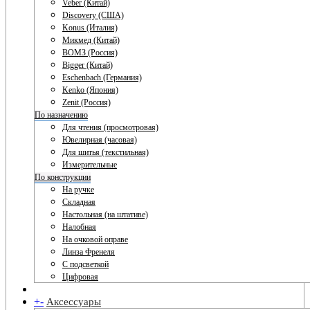
Veber (Китай)
Discovery (США)
Konus (Италия)
Микмед (Китай)
ВОМЗ (Россия)
Bigger (Китай)
Eschenbach (Германия)
Kenko (Япония)
Zenit (Россия)
По назначению
Для чтения (просмотровая)
Ювелирная (часовая)
Для шитья (текстильная)
Измерительные
По конструкции
На ручке
Складная
Настольная (на штативе)
Налобная
На очковой оправе
Линза Френеля
С подсветкой
Цифровая
+
-
Аксессуары