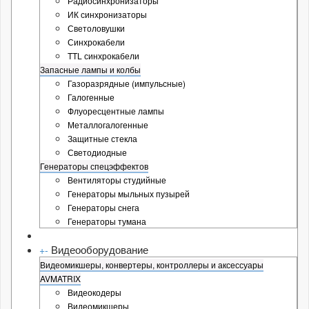
Радиосинхронизаторы
ИК синхронизаторы
Светоловушки
Синхрокабели
TTL синхрокабели
Запасные лампы и колбы
Газоразрядные (импульсные)
Галогенные
Флуоресцентные лампы
Металлогалогенные
Защитные стекла
Светодиодные
Генераторы спецэффектов
Вентиляторы студийные
Генераторы мыльных пузырей
Генераторы снега
Генераторы тумана
Видеооборудование
+
-
Видеомикшеры, конвертеры, контроллеры и аксессуары
AVMATRIX
Видеокодеры
Видеомикшеры