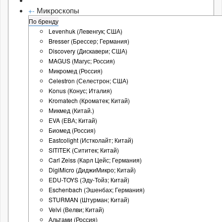
Микроскопы
+
-
По бренду
Levenhuk (Левенгук; США)
Bresser (Брессер; Германия)
Discovery (Дискавери; США)
MAGUS (Магус; Россия)
Микромед (Россия)
Celestron (Селестрон; США)
Konus (Конус; Италия)
Kromatech (Кроматек; Китай)
Микмед (Китай.)
EVA (ЕВА; Китай)
Биомед (Россия)
Eastcolight (Истколайт; Китай)
SITITEK (Сититек; Китай)
Carl Zeiss (Карл Цейс; Германия)
DigiMicro (ДиджиМикро; Китай)
EDU-TOYS (Эду-Тойз; Китай)
Eschenbach (Эшенбах; Германия)
STURMAN (Штурман; Китай)
Velvi (Велви; Китай)
Альтами (Россия)