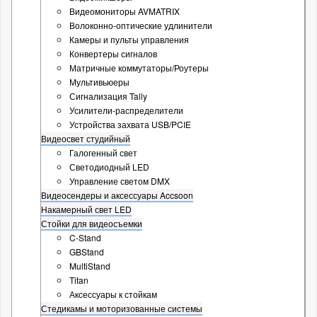
Видеомониторы AVMATRIX
Волоконно-оптические удлинители
Камеры и пульты управления
Конвертеры сигналов
Матричные коммутаторы/Роутеры
Мультивьюеры
Сигнализация Tally
Усилители-распределители
Устройства захвата USB/PCIE
Видеосвет студийный
Галогенный свет
Светодиодный LED
Управление светом DMX
Видеосендеры и аксессуары Accsoon
Накамерный свет LED
Стойки для видеосъемки
C-Stand
GBStand
MultiStand
Titan
Аксессуары к стойкам
Стедикамы и моторизованные системы