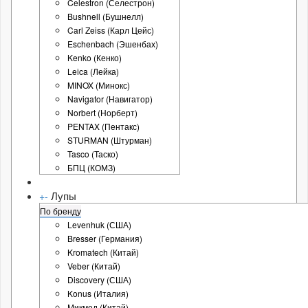
Celestron (Селестрон)
Bushnell (Бушнелл)
Carl Zeiss (Карл Цейс)
Eschenbach (Эшенбах)
Kenko (Кенко)
Leica (Лейка)
MINOX (Минокс)
Navigator (Навигатор)
Norbert (Норберт)
PENTAX (Пентакс)
STURMAN (Штурман)
Tasco (Таско)
БПЦ (КОМЗ)
Лупы
+
-
По бренду
Levenhuk (США)
Bresser (Германия)
Kromatech (Китай)
Veber (Китай)
Discovery (США)
Konus (Италия)
Микмед (Китай)