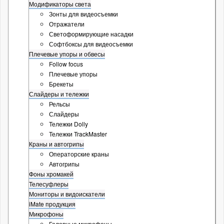
Модификаторы света
Зонты для видеосъемки
Отражатели
Светоформирующие насадки
Софтбоксы для видеосъемки
Плечевые упоры и обвесы
Follow focus
Плечевые упоры
Брекеты
Слайдеры и тележки
Рельсы
Слайдеры
Тележки Dolly
Тележки TrackMaster
Краны и автогрипы
Операторские краны
Автогрипы
Фоны хромакей
Телесуфлеры
Мониторы и видоискатели
iMate продукция
Микрофоны
Головные микрофоны