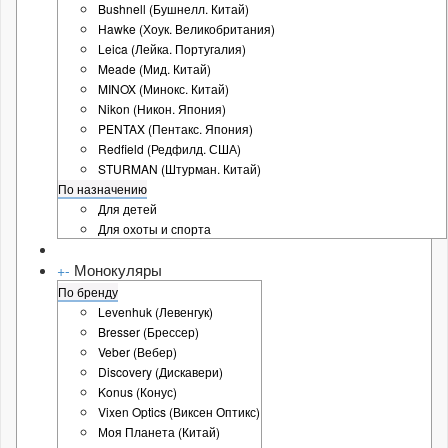
Bushnell (Бушнелл. Китай)
Hawke (Хоук. Великобритания)
Leica (Лейка. Португалия)
Meade (Мид. Китай)
MINOX (Минокс. Китай)
Nikon (Никон. Япония)
PENTAX (Пентакс. Япония)
Redfield (Редфилд. США)
STURMAN (Штурман. Китай)
По назначению
Для детей
Для охоты и спорта
Монокуляры
+
-
По бренду
Levenhuk (Левенгук)
Bresser (Брессер)
Veber (Вебер)
Discovery (Дискавери)
Konus (Конус)
Vixen Optics (Виксен Оптикс)
Моя Планета (Китай)