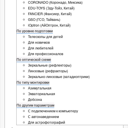
CORONADO (Коронадо, Мексика)
EDU-TOYS (Эду-Тойз, Китай)
FANCIER (Фансиер, Китай)
GSO (ГСО, Тайвань)
iOptron (АйОптрон, Китай)
По уровню подготовки
Телескопы для детей
Для новичков
Для любителей
Для профессионалов
По оптической схеме
Зеркальные (рефлекторы)
Линзовые (рефракторы)
Зеркально-линзовые (катадиоптрики)
По типу монтировки
Азимутальная
Экваториальная
Добсона
По другим параметрам
С подключением к компьютеру
С автонаведением
Для астрофотографий