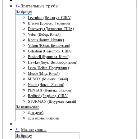
+
-
Зрительные трубы
По бренду
Levenhuk (Левенгук. США)
Bresser (Брессер. Германия)
Discovery (Дискавери. США)
Veber (Вебер. Китай)
Konus (Конус. Италия)
Yukon (Юкон. Белоруссия)
Celestron (Селестрон. США)
Bushnell (Бушнелл. Китай)
Hawke (Хоук. Великобритания)
Leica (Лейка. Португалия)
Meade (Мид. Китай)
MINOX (Минокс. Китай)
Nikon (Никон. Япония)
PENTAX (Пентакс. Япония)
Redfield (Редфилд. США)
STURMAN (Штурман. Китай)
По назначению
Для детей
Для охоты и спорта
+
-
Монокуляры
По бренду