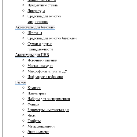
Предметные стекла
Литература
Средства для очистки
микроскопов
Аксессуары для биноклей
Штативы
Средства для очистки биноклей
Сумки и другие
принадлежности
Аксессуары для ПНВ
Источники питания
Маски и насадки
Микрофоны и пульты ДУ
Инфракрасные фонари
Разное
Компасы
Планетарии
Наборы для экспериментов
Фонари
Барометры и метеостанции
Часы
Глобусы
Металлоискатели
Экшн-камеры