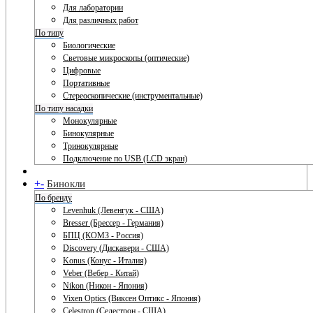
Для лаборатории
Для различных работ
По типу
Биологические
Световые микроскопы (оптические)
Цифровые
Портативные
Стереоскопические (инструментальные)
По типу насадки
Монокулярные
Бинокулярные
Тринокулярные
Подключение по USB (LCD экран)
+
-
Бинокли
По бренду
Levenhuk (Левенгук - США)
Bresser (Брессер - Германия)
БПЦ (КОМЗ - Россия)
Discovery (Дискавери - США)
Konus (Конус - Италия)
Veber (Вебер - Китай)
Nikon (Никон - Япония)
Vixen Optics (Виксен Оптикс - Япония)
Celestron (Селестрон - США)