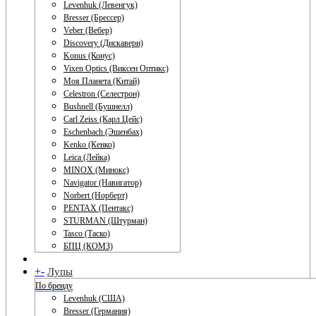
Levenhuk (Левенгук)
Bresser (Брессер)
Veber (Вебер)
Discovery (Дискавери)
Konus (Конус)
Vixen Optics (Виксен Оптикс)
Моя Планета (Китай)
Celestron (Селестрон)
Bushnell (Бушнелл)
Carl Zeiss (Карл Цейс)
Eschenbach (Эшенбах)
Kenko (Кенко)
Leica (Лейка)
MINOX (Минокс)
Navigator (Навигатор)
Norbert (Норберт)
PENTAX (Пентакс)
STURMAN (Штурман)
Tasco (Таско)
БПЦ (КОМЗ)
+
-
Лупы
По бренду
Levenhuk (США)
Bresser (Германия)