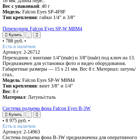
16 мм. Длина пере..
Вес с упаковкой
: 40 г
Модель
: Falcon Eyes SP-4F8F
Тип крепления
: гайки 1/4" и 3/8"
Переходник Falcon Eyes SP-W M8M4
Купить
•
788 руб.
•
Есть в наличии
Артикул: 2-26712
Переходник с винтами 1/4"(male) и 3/8"(male) под ключ на 13.
Предназначен для установки фото и видео оборудования.
Габаритные размеры — 15 х 21 мм. Вес 8 г. Материал: латунь/
стал..
Модель
: Falcon Eyes SP-W M8M4
Тип крепления
: винт 3/8" и 1/4"
Вес
: 8 г
Материал
: Латунь/сталь
Система подъема фона Falcon Eyes B-3W
Купить
•
8 975 руб.
•
Есть в наличии
Артикул: 2-14963
Система подъема фона B-3W предназначена для оперативного