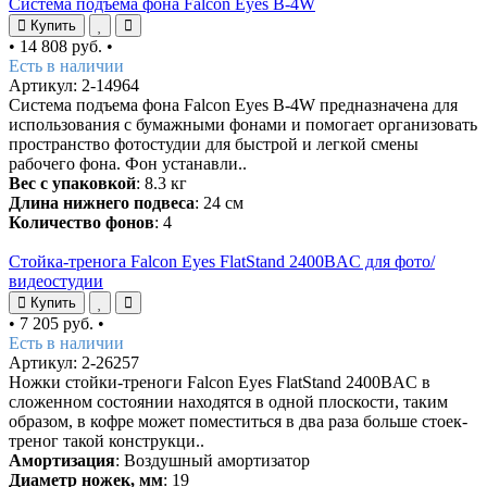
Система подъема фона Falcon Eyes B-4W
Купить
•
14 808 руб.
•
Есть в наличии
Артикул: 2-14964
Система подъема фона Falcon Eyes B-4W предназначена для
использования с бумажными фонами и помогает организовать
пространство фотостудии для быстрой и легкой смены
рабочего фона. Фон устанавли..
Вес с упаковкой
: 8.3 кг
Длина нижнего подвеса
: 24 см
Количество фонов
: 4
Стойка-тренога Falcon Eyes FlatStand 2400BAC для фото/
видеостудии
Купить
•
7 205 руб.
•
Есть в наличии
Артикул: 2-26257
Ножки стойки-треноги Falcon Eyes FlatStand 2400BAC в
сложенном состоянии находятся в одной плоскости, таким
образом, в кофре может поместиться в два раза больше стоек-
треног такой конструкци..
Амортизация
: Воздушный амортизатор
Диаметр ножек, мм
: 19