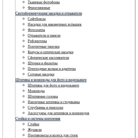
Тканевые фотофоны
Флизелиновые
Светоформирующие насадки и отражатели
Софтбоксы
Насадки для накамерных вспышек
Фотозонты
Отражатели и панели
Рефлекторы
Портретные тарелки
Конусы и оптические насадки
Сферические рассеиватели
Шторки и фильтры
Переходные кольца и адаптеры
Сотовые насадки
Штативы и моноподы для фото и видеокамер
Штативы для фото и видеокамер
Моноподы
Штативные головы
Наплечные штативы и стедикамы
Струбцины и присоски
Аксессуары для штативов и моноподов
Стойки и системы крепления
Стойки
Журавли
Противовесы и колеса для стоек