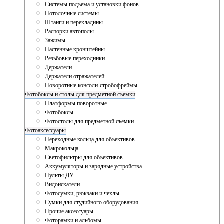
Системы подъема и установки фонов
Потолочные системы
Штанги и перекладины
Распорки автополы
Зажимы
Настенные кронштейны
Резьбовые переходники
Держатели
Держатели отражателей
Поворотные консоли-стробофреймы
Фотобоксы и столы для предметной съемки
Платформы поворотные
Фотобоксы
Фотостолы для предметной съемки
Фотоаксессуары
Переходные кольца для объективов
Макрокольца
Светофильтры для объективов
Аккумуляторы и зарядные устройства
Пульты ДУ
Видоискатели
Фотосумки, рюкзаки и чехлы
Сумки для студийного оборудования
Прочие аксессуары
Фоторамки и альбомы