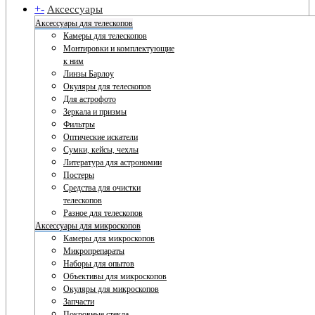
+
-
Аксессуары
Аксессуары для телескопов
Камеры для телескопов
Монтировки и комплектующие
к ним
Линзы Барлоу
Окуляры для телескопов
Для астрофото
Зеркала и призмы
Фильтры
Оптические искатели
Сумки, кейсы, чехлы
Литература для астрономии
Постеры
Средства для очистки
телескопов
Разное для телескопов
Аксессуары для микроскопов
Камеры для микроскопов
Микропрепараты
Наборы для опытов
Объективы для микроскопов
Окуляры для микроскопов
Запчасти
Покровные стекла