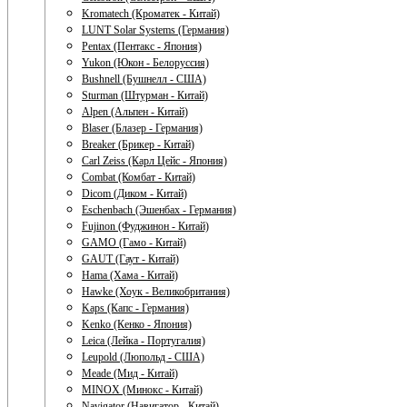
Kromatech (Кроматек - Китай)
LUNT Solar Systems (Германия)
Pentax (Пентакс - Япония)
Yukon (Юкон - Белоруссия)
Bushnell (Бушнелл - США)
Sturman (Штурман - Китай)
Alpen (Альпен - Китай)
Blaser (Блазер - Германия)
Breaker (Брикер - Китай)
Carl Zeiss (Карл Цейс - Япония)
Combat (Комбат - Китай)
Dicom (Диком - Китай)
Eschenbach (Эшенбах - Германия)
Fujinon (Фуджинон - Китай)
GAMO (Гамо - Китай)
GAUT (Гаут - Китай)
Hama (Хама - Китай)
Hawke (Хоук - Великобритания)
Kaps (Капс - Германия)
Kenko (Кенко - Япония)
Leica (Лейка - Португалия)
Leupold (Люпольд - США)
Meade (Мид - Китай)
MINOX (Минокс - Китай)
Navigator (Навигатор - Китай)