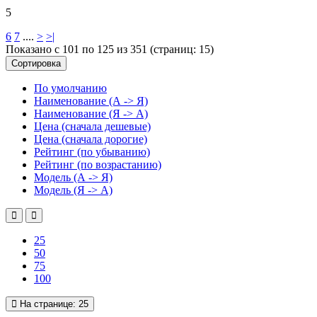
5
6
7
....
>
>|
Показано с 101 по 125 из 351 (страниц: 15)
Сортировка
По умолчанию
Наименование (А -> Я)
Наименование (Я -> А)
Цена (сначала дешевые)
Цена (сначала дорогие)
Рейтинг (по убыванию)
Рейтинг (по возрастанию)
Модель (А -> Я)
Модель (Я -> А)
25
50
75
100
На странице:
25