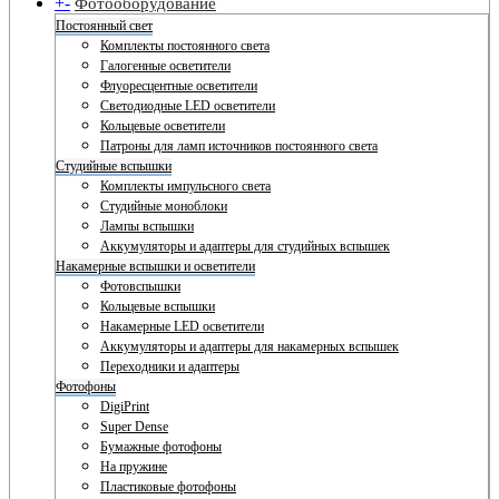
+
-
Фотооборудование
Постоянный свет
Комплекты постоянного света
Галогенные осветители
Флуоресцентные осветители
Светодиодные LED осветители
Кольцевые осветители
Патроны для ламп источников постоянного света
Студийные вспышки
Комплекты импульсного света
Студийные моноблоки
Лампы вспышки
Аккумуляторы и адаптеры для студийных вспышек
Накамерные вспышки и осветители
Фотовспышки
Кольцевые вспышки
Накамерные LED осветители
Аккумуляторы и адаптеры для накамерных вспышек
Переходники и адаптеры
Фотофоны
DigiPrint
Super Dense
Бумажные фотофоны
На пружине
Пластиковые фотофоны