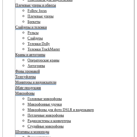
Плечевые упоры и обвесы
Follow focus
Плечевые упоры
Брекеты
Слайдеры и тележки
Рельсы
Слайдеры
Тележки Dolly
Тележки TrackMaster
Краны и автогрипы
Операторские краны
Автогрипы
Фоны хромакей
Телесуфлеры
Мониторы и видоискатели
iMate продукция
Микрофоны
Головные микрофоны
Микрофонные удочки
Микрофоны для фото DSLR и видеокамер
Петличные микрофоны
Радиосистемы и конвертеры
Студийные микрофоны
Штативы и моноподы