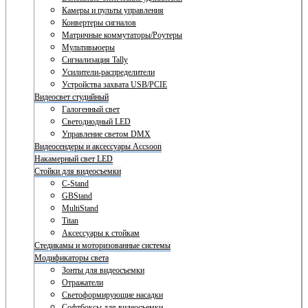
Камеры и пульты управления
Конвертеры сигналов
Матричные коммутаторы/Роутеры
Мультивьюеры
Сигнализация Tally
Усилители-распределители
Устройства захвата USB/PCIE
Видеосвет студийный
Галогенный свет
Светодиодный LED
Управление светом DMX
Видеосендеры и аксессуары Accsoon
Накамерный свет LED
Стойки для видеосъемки
C-Stand
GBStand
MultiStand
Titan
Аксессуары к стойкам
Стедикамы и моторизованные системы
Модификаторы света
Зонты для видеосъемки
Отражатели
Светоформирующие насадки
Софтбоксы для видеосъемки