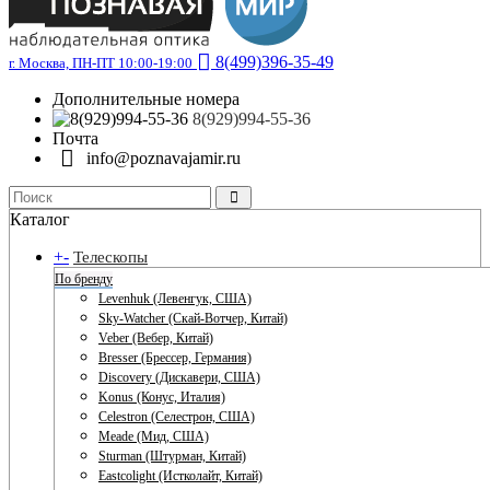
8(499)396-35-49
г. Москва, ПН-ПТ 10:00-19:00
Дополнительные номера
8(929)994-55-36
Почта
info@poznavajamir.ru
Каталог
+
-
Телескопы
По бренду
Levenhuk (Левенгук, США)
Sky-Watcher (Скай-Вотчер, Китай)
Veber (Вебер, Китай)
Bresser (Брессер, Германия)
Discovery (Дискавери, США)
Konus (Конус, Италия)
Celestron (Селестрон, США)
Meade (Мид, США)
Sturman (Штурман, Китай)
Eastcolight (Истколайт, Китай)