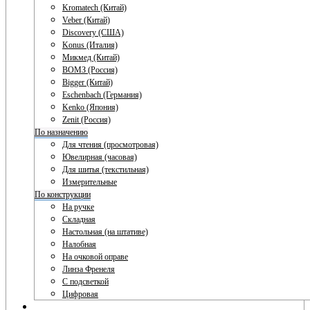
Kromatech (Китай)
Veber (Китай)
Discovery (США)
Konus (Италия)
Микмед (Китай)
ВОМЗ (Россия)
Bigger (Китай)
Eschenbach (Германия)
Kenko (Япония)
Zenit (Россия)
По назначению
Для чтения (просмотровая)
Ювелирная (часовая)
Для шитья (текстильная)
Измерительные
По конструкции
На ручке
Складная
Настольная (на штативе)
Налобная
На очковой оправе
Линза Френеля
С подсветкой
Цифровая