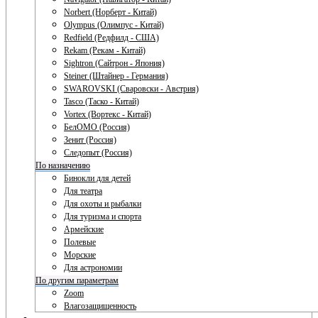
Norbert (Норберт - Китай)
Olympus (Олимпус - Китай)
Redfield (Редфилд - США)
Rekam (Рекам - Китай)
Sightron (Сайтрон - Япония)
Steiner (Штайнер - Германия)
SWAROVSKI (Сваровски - Австрия)
Tasco (Таско - Китай)
Vortex (Вортекс - Китай)
БелОМО (Россия)
Зенит (Россия)
Следопыт (Россия)
По назначению
Бинокли для детей
Для театра
Для охоты и рыбалки
Для туризма и спорта
Армейские
Полевые
Морские
Для астрономии
По другим параметрам
Zoom
Влагозащищенность