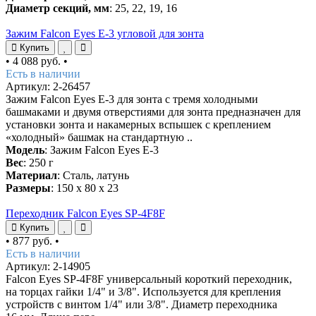
Диаметр секций, мм
: 25, 22, 19, 16
Зажим Falcon Eyes E-3 угловой для зонта
Купить
•
4 088 руб.
•
Есть в наличии
Артикул: 2-26457
Зажим Falcon Eyes E-3 для зонта с тремя холодными
башмаками и двумя отверстиями для зонта предназначен для
установки зонта и накамерных вспышек с креплением
«холодный» башмак на стандартную ..
Модель
: Зажим Falcon Eyes E-3
Вес
: 250 г
Материал
: Сталь, латунь
Размеры
: 150 х 80 х 23
Переходник Falcon Eyes SP-4F8F
Купить
•
877 руб.
•
Есть в наличии
Артикул: 2-14905
Falcon Eyes SP-4F8F универсальный короткий переходник,
на торцах гайки 1/4" и 3/8". Используется для крепления
устройств с винтом 1/4" или 3/8". Диаметр переходника