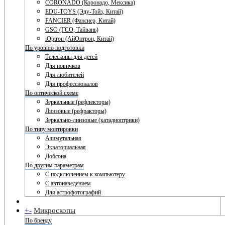
CORONADO (Коронадо, Мексика)
EDU-TOYS (Эду-Тойз, Китай)
FANCIER (Фансиер, Китай)
GSO (ГСО, Тайвань)
iOptron (АйОптрон, Китай)
По уровню подготовки
Телескопы для детей
Для новичков
Для любителей
Для профессионалов
По оптической схеме
Зеркальные (рефлекторы)
Линзовые (рефракторы)
Зеркально-линзовые (катадиоптрики)
По типу монтировки
Азимутальная
Экваториальная
Добсона
По другим параметрам
С подключением к компьютеру
С автонаведением
Для астрофотографий
+
-
Микроскопы
По бренду