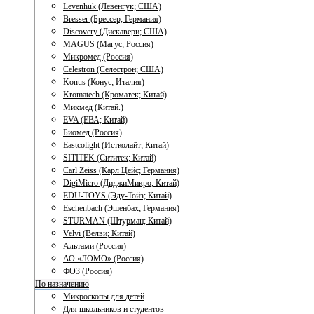
Levenhuk (Левенгук; США)
Bresser (Брессер; Германия)
Discovery (Дискавери; США)
MAGUS (Магус; Россия)
Микромед (Россия)
Celestron (Селестрон; США)
Konus (Конус; Италия)
Kromatech (Кроматек; Китай)
Микмед (Китай.)
EVA (ЕВА; Китай)
Биомед (Россия)
Eastcolight (Истколайт; Китай)
SITITEK (Сититек; Китай)
Carl Zeiss (Карл Цейс; Германия)
DigiMicro (ДиджиМикро; Китай)
EDU-TOYS (Эду-Тойз; Китай)
Eschenbach (Эшенбах; Германия)
STURMAN (Штурман; Китай)
Velvi (Велви; Китай)
Альтами (Россия)
АО «ЛОМО» (Россия)
ФОЗ (Россия)
По назначению
Микроскопы для детей
Для школьников и студентов