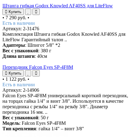
Штанга гибкая Godox Knowled AF40SS для LiteFlow
Купить
•
7 290 руб.
•
Есть в наличии
Артикул: 2-31476
Комплектация Штанга гибкая Godox Knowled AF40SS для
LiteFlow Гарантийный талон ..
Адаптеры
: Шпигот 5/8" *2
Вес с упаковкой
: 380 г
Длина штанги
: 40см
Переходник Falcon Eyes SP-4F8M
Купить
•
1 122 руб.
•
Есть в наличии
Артикул: 2-14906
Falcon Eyes SP-4F8M универсальный короткий переходник,
на торцах гайка 1/4" и винт 3/8". Используется в качестве
переходника с резьбы 1/4" на резьбу 3/8". Диаметр
переходника 16 мм. ..
Вес с упаковкой
: 50 г
Модель
: Falcon Eyes SP-4F8M
Тип крепления
: гайка 1/4" – винт 3/8"