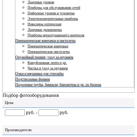
Лазерные уровни
Приборы для обслуживания сетей
Цифровые уровни и угломеры
Электроизмерительные приборы
Нивелиры оптические
Лазерные дальномеры
Приборы неразрушающего контроля
Пневматические винтовки и пистолеты
Пневматические винтовки
Пневматические пистолеты
Оружейный тюнинг, уход за оружием
Камуфляжная лента и др.
Чистка и уход за оружием
Очки и наушники для стрельбы
Подствольные фонари
Подзорные трубы, бинокли, барометры и др. из бронзы
Подбор фотооборудования
Цена
руб. -
руб.
Производители