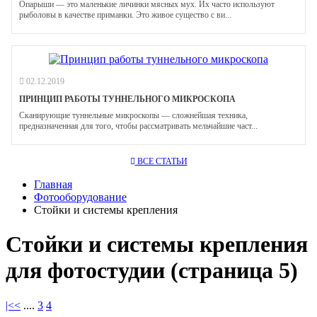
Опарыши — это маленькие личинки мясных мух. Их часто используют
рыболовы в качестве приманки. Это живое существо с ви...
02.12.2019
ПРИНЦИП РАБОТЫ ТУННЕЛЬНОГО МИКРОСКОПА
Сканирующие туннельные микроскопы — сложнейшая техника,
предназначенная для того, чтобы рассматривать мельчайшие част...
ВСЕ СТАТЬИ
Главная
Фотооборудование
Стойки и системы крепления
Стойки и системы крепления
для фотостудии (страница 5)
|<
<
....
3
4