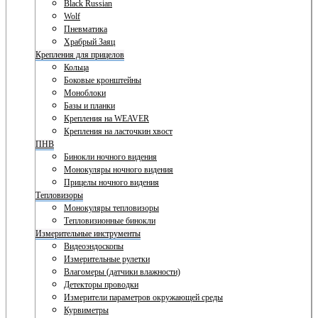
Black Russian
Wolf
Пневматика
Храбрый Заяц
Крепления для прицелов
Кольца
Боковые кронштейны
Моноблоки
Базы и планки
Крепления на WEAVER
Крепления на ласточкин хвост
ПНВ
Бинокли ночного видения
Монокуляры ночного видения
Прицелы ночного видения
Тепловизоры
Монокуляры тепловизоры
Тепловизионные бинокли
Измерительные инструменты
Видеоэндоскопы
Измерительные рулетки
Влагомеры (датчики влажности)
Детекторы проводки
Измерители параметров окружающей среды
Курвиметры