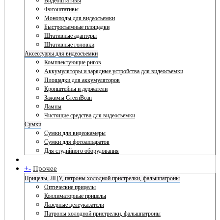
Видеоштативы
Фотоштативы
Моноподы для видеосъемки
Быстросъемные площадки
Штативные адаптеры
Штативные головки
Аксессуары для видеосъемки
Комплектующие ригов
Аккумуляторы и зарядные устройства для видеосъемки
Площадки для аккумуляторов
Кронштейны и держатели
Зажимы GreenBean
Лампы
Чистящие средства для видеосъемки
Сумки
Сумки для видеокамеры
Сумки для фотоаппаратов
Для студийного оборудования
+
-
Прочее
Прицелы, ЛЦУ, патроны холодной пристрелки, фальшпатроны
Оптические прицелы
Коллиматорные прицелы
Лазерные целеуказатели
Патроны холодной пристрелки, фальшпатроны