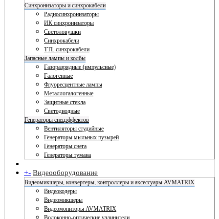
Синхронизаторы и синхрокабели
Радиосинхронизаторы
ИК синхронизаторы
Светоловушки
Синхрокабели
TTL синхрокабели
Запасные лампы и колбы
Газоразрядные (импульсные)
Галогенные
Флуоресцентные лампы
Металлогалогенные
Защитные стекла
Светодиодные
Генераторы спецэффектов
Вентиляторы студийные
Генераторы мыльных пузырей
Генераторы снега
Генераторы тумана
+
-
Видеооборудование
Видеомикшеры, конвертеры, контроллеры и аксессуары AVMATRIX
Видеокодеры
Видеомикшеры
Видеомониторы AVMATRIX
Волоконно-оптические удлинители