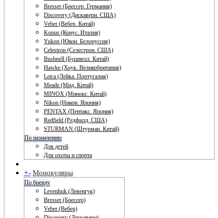
Bresser (Брессер. Германия)
Discovery (Дискавери. США)
Veber (Вебер. Китай)
Konus (Конус. Италия)
Yukon (Юкон. Белоруссия)
Celestron (Селестрон. США)
Bushnell (Бушнелл. Китай)
Hawke (Хоук. Великобритания)
Leica (Лейка. Португалия)
Meade (Мид. Китай)
MINOX (Минокс. Китай)
Nikon (Никон. Япония)
PENTAX (Пентакс. Япония)
Redfield (Редфилд. США)
STURMAN (Штурман. Китай)
По назначению
Для детей
Для охоты и спорта
+
-
Монокуляры
По бренду
Levenhuk (Левенгук)
Bresser (Брессер)
Veber (Вебер)
Discovery (Дискавери)