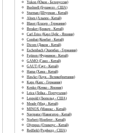
Yukon (Юкон - Белоруссия)
Bushnell (Бушнелл - США)
Sturman (Штурман - Китай)
Alpen (Альпен - Китай)
Blaser (Блазер - Германия)
Breaker (Брикер - Китай)
Carl Zeiss (Карл Цейс - Япония)
Combat (Комбат - Китай)
Dicom (Диком - Китай)
Eschenbach (Эшенбах - Германия)
Fujinon (Фуджинон - Китай)
GAMO (Гамо - Китай)
GAUT (Гаут - Китай)
Hama (Хама - Китай)
Hawke (Хоук - Великобритания)
Kaps (Капс - Германия)
Kenko (Кенко - Япония)
Leica (Лейка - Португалия)
Leupold (Люпольд - США)
Meade (Мид - Китай)
MINOX (Минокс - Китай)
Navigator (Навигатор - Китай)
Norbert (Норберт - Китай)
Olympus (Олимпус - Китай)
Redfield (Редфилд - США)