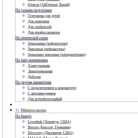
iOptron (АйОптрон, Китай)
По уровню подготовки
Телескопы для детей
Для новичков
Для любителей
Для профессионалов
По оптической схеме
Зеркальные (рефлекторы)
Линзовые (рефракторы)
Зеркально-линзовые (катадиоптрики)
По типу монтировки
Азимутальная
Экваториальная
Добсона
По другим параметрам
С подключением к компьютеру
С автонаведением
Для астрофотографий
+
-
Микроскопы
По бренду
Levenhuk (Левенгук; США)
Bresser (Брессер; Германия)
Discovery (Дискавери; США)