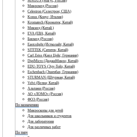
MAGUS (Магус; Россия)
Микромед (Россия)
Celestron (Селестрон; США)
Konus (Конус; Италия)
Kromatech (Кроматек; Китай)
Микмед (Китай.)
EVA (ЕВА; Китай)
Биомед (Россия)
Eastcolight (Истколайт; Китай)
SITITEK (Сититек; Китай)
Carl Zeiss (Карл Цейс; Германия)
DigiMicro (ДиджиМикро; Китай)
EDU-TOYS (Эду-Тойз; Китай)
Eschenbach (Эшенбах; Германия)
STURMAN (Штурман; Китай)
Velvi (Велви; Китай)
Альтами (Россия)
АО «ЛОМО» (Россия)
ФОЗ (Россия)
По назначению
Микроскопы для детей
Для школьников и студентов
Для лаборатории
Для различных работ
По типу