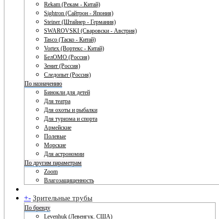
Rekam (Рекам - Китай)
Sightron (Сайтрон - Япония)
Steiner (Штайнер - Германия)
SWAROVSKI (Сваровски - Австрия)
Tasco (Таско - Китай)
Vortex (Вортекс - Китай)
БелОМО (Россия)
Зенит (Россия)
Следопыт (Россия)
По назначению
Бинокли для детей
Для театра
Для охоты и рыбалки
Для туризма и спорта
Армейские
Полевые
Морские
Для астрономии
По другим параметрам
Zoom
Влагозащищенность
+
-
Зрительные трубы
По бренду
Levenhuk (Левенгук. США)