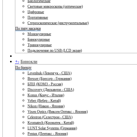
Биологические
Световые микроскопы (оптические)
Цифровые
Портативные
Стереоскопические (инструментальные)
По типу насадки
Монокулярные
Бинокулярные
Тринокулярные
Подключение по USB (LCD экран)
+
-
Бинокли
По бренду
Levenhuk (Левенгук - США)
Bresser (Брессер - Германия)
БПЦ (КОМЗ - Россия)
Discovery (Дискавери - США)
Konus (Конус - Италия)
Veber (Вебер - Китай)
Nikon (Никон - Япония)
Vixen Optics (Виксен Оптикс - Япония)
Celestron (Селестрон - США)
Kromatech (Кроматек - Китай)
LUNT Solar Systems (Германия)
Pentax (Пентакс - Япония)