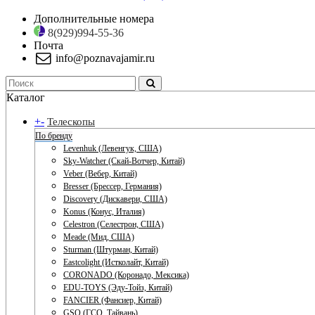
Дополнительные номера
8(929)994-55-36
Почта
info@poznavajamir.ru
Каталог
+
-
Телескопы
По бренду
Levenhuk (Левенгук, США)
Sky-Watcher (Скай-Вотчер, Китай)
Veber (Вебер, Китай)
Bresser (Брессер, Германия)
Discovery (Дискавери, США)
Konus (Конус, Италия)
Celestron (Селестрон, США)
Meade (Мид, США)
Sturman (Штурман, Китай)
Eastcolight (Истколайт, Китай)
CORONADO (Коронадо, Мексика)
EDU-TOYS (Эду-Тойз, Китай)
FANCIER (Фансиер, Китай)
GSO (ГСО, Тайвань)