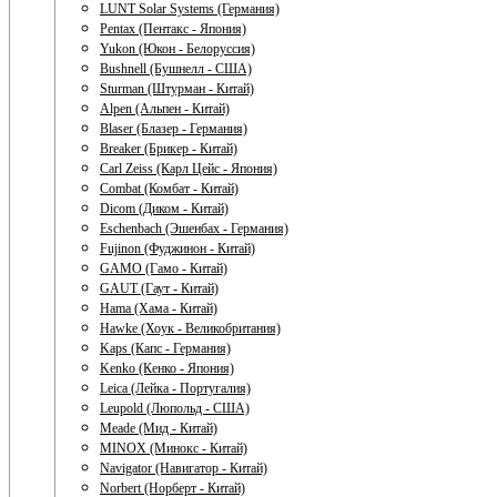
LUNT Solar Systems (Германия)
Pentax (Пентакс - Япония)
Yukon (Юкон - Белоруссия)
Bushnell (Бушнелл - США)
Sturman (Штурман - Китай)
Alpen (Альпен - Китай)
Blaser (Блазер - Германия)
Breaker (Брикер - Китай)
Carl Zeiss (Карл Цейс - Япония)
Combat (Комбат - Китай)
Dicom (Диком - Китай)
Eschenbach (Эшенбах - Германия)
Fujinon (Фуджинон - Китай)
GAMO (Гамо - Китай)
GAUT (Гаут - Китай)
Hama (Хама - Китай)
Hawke (Хоук - Великобритания)
Kaps (Капс - Германия)
Kenko (Кенко - Япония)
Leica (Лейка - Португалия)
Leupold (Люпольд - США)
Meade (Мид - Китай)
MINOX (Минокс - Китай)
Navigator (Навигатор - Китай)
Norbert (Норберт - Китай)