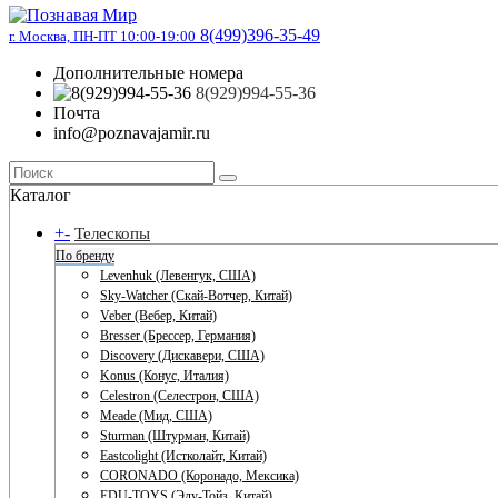
8(499)396-35-49
г. Москва, ПН-ПТ 10:00-19:00
Дополнительные номера
8(929)994-55-36
Почта
info@poznavajamir.ru
Каталог
+
-
Телескопы
По бренду
Levenhuk (Левенгук, США)
Sky-Watcher (Скай-Вотчер, Китай)
Veber (Вебер, Китай)
Bresser (Брессер, Германия)
Discovery (Дискавери, США)
Konus (Конус, Италия)
Celestron (Селестрон, США)
Meade (Мид, США)
Sturman (Штурман, Китай)
Eastcolight (Истколайт, Китай)
CORONADO (Коронадо, Мексика)
EDU-TOYS (Эду-Тойз, Китай)