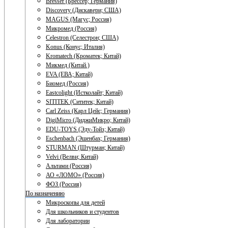
Bresser (Брессер; Германия)
Discovery (Дискавери; США)
MAGUS (Магус; Россия)
Микромед (Россия)
Celestron (Селестрон; США)
Konus (Конус; Италия)
Kromatech (Кроматек; Китай)
Микмед (Китай.)
EVA (ЕВА; Китай)
Биомед (Россия)
Eastcolight (Истколайт; Китай)
SITITEK (Сититек; Китай)
Carl Zeiss (Карл Цейс; Германия)
DigiMicro (ДиджиМикро; Китай)
EDU-TOYS (Эду-Тойз; Китай)
Eschenbach (Эшенбах; Германия)
STURMAN (Штурман; Китай)
Velvi (Велви; Китай)
Альтами (Россия)
АО «ЛОМО» (Россия)
ФОЗ (Россия)
По назначению
Микроскопы для детей
Для школьников и студентов
Для лаборатории