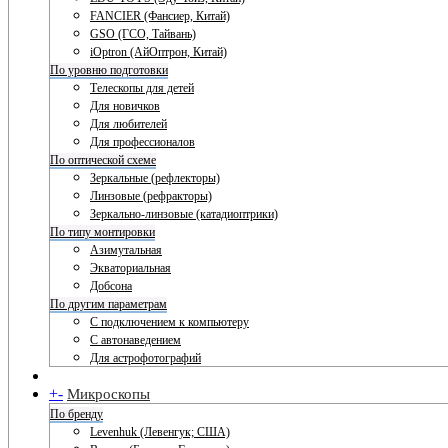
FANCIER (Фансиер, Китай)
GSO (ГСО, Тайвань)
iOptron (АйОптрон, Китай)
По уровню подготовки
Телескопы для детей
Для новичков
Для любителей
Для профессионалов
По оптической схеме
Зеркальные (рефлекторы)
Линзовые (рефракторы)
Зеркально-линзовые (катадиоптрики)
По типу монтировки
Азимутальная
Экваториальная
Добсона
По другим параметрам
С подключением к компьютеру
С автонаведением
Для астрофотографий
+
-
Микроскопы
По бренду
Levenhuk (Левенгук; США)