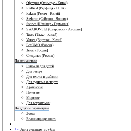
Olympus (Олимпус - Китай)
Redfield (Редфилд - США)
Rekam (Рекам - Китай)
Sightron (Сайтрон - Япония)
Steiner (Штайнер - Германия)
SWAROVSKI (Сваровски - Австрия)
Tasco (Таско - Китай)
Vortex (Вортекс - Китай)
БелОМО (Россия)
Зенит (Россия)
Следопыт (Россия)
По назначению
Бинокли для детей
Для театра
Для охоты и рыбалки
Для туризма и спорта
Армейские
Полевые
Морские
Для астрономии
По другим параметрам
Zoom
Влагозащищенность
+
-
Зрительные трубы