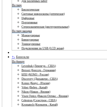
Для различных работ
По типу
Биологические
Световые микроскопы (оптические)
Цифровые
Портативные
Стереоскопические (инструментальные)
По типу насадки
Монокулярные
Бинокулярные
Тринокулярные
Подключение по USB (LCD экран)
+
-
Бинокли
По бренду
Levenhuk (Левенгук - США)
Bresser (Брессер - Германия)
БПЦ (КОМЗ - Россия)
Discovery (Дискавери - США)
Konus (Конус - Италия)
Veber (Вебер - Китай)
Nikon (Никон - Япония)
Vixen Optics (Виксен Оптикс - Япония)
Celestron (Селестрон - США)
Kromatech (Кроматек - Китай)