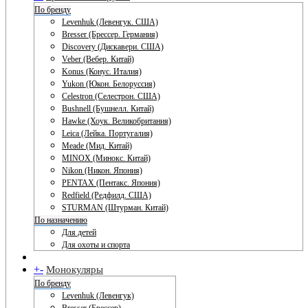
По бренду
Levenhuk (Левенгук. США)
Bresser (Брессер. Германия)
Discovery (Дискавери. США)
Veber (Вебер. Китай)
Konus (Конус. Италия)
Yukon (Юкон. Белоруссия)
Celestron (Селестрон. США)
Bushnell (Бушнелл. Китай)
Hawke (Хоук. Великобритания)
Leica (Лейка. Португалия)
Meade (Мид. Китай)
MINOX (Минокс. Китай)
Nikon (Никон. Япония)
PENTAX (Пентакс. Япония)
Redfield (Редфилд. США)
STURMAN (Штурман. Китай)
По назначению
Для детей
Для охоты и спорта
+
-
Монокуляры
По бренду
Levenhuk (Левенгук)