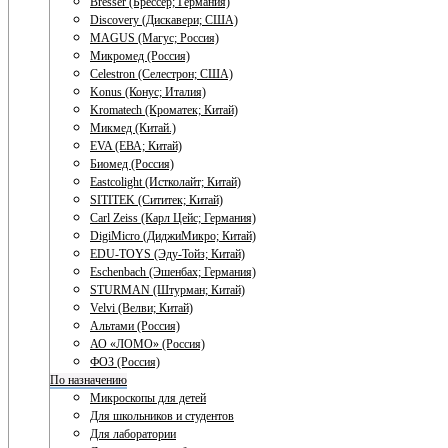
Bresser (Брессер; Германия)
Discovery (Дискавери; США)
MAGUS (Магус; Россия)
Микромед (Россия)
Celestron (Селестрон; США)
Konus (Конус; Италия)
Kromatech (Кроматек; Китай)
Микмед (Китай.)
EVA (ЕВА; Китай)
Биомед (Россия)
Eastcolight (Истколайт; Китай)
SITITEK (Сититек; Китай)
Carl Zeiss (Карл Цейс; Германия)
DigiMicro (ДиджиМикро; Китай)
EDU-TOYS (Эду-Тойз; Китай)
Eschenbach (Эшенбах; Германия)
STURMAN (Штурман; Китай)
Velvi (Велви; Китай)
Альтами (Россия)
АО «ЛОМО» (Россия)
ФОЗ (Россия)
По назначению
Микроскопы для детей
Для школьников и студентов
Для лаборатории