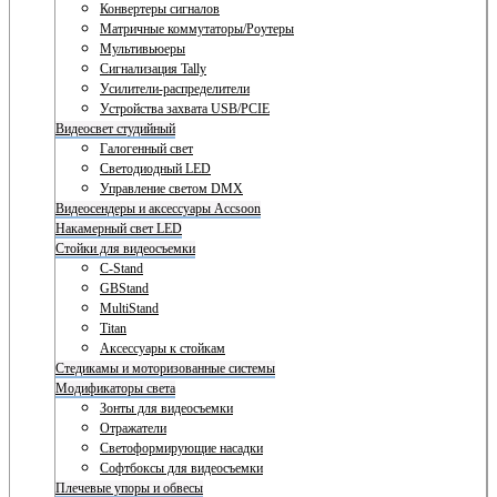
Конвертеры сигналов
Матричные коммутаторы/Роутеры
Мультивьюеры
Сигнализация Tally
Усилители-распределители
Устройства захвата USB/PCIE
Видеосвет студийный
Галогенный свет
Светодиодный LED
Управление светом DMX
Видеосендеры и аксессуары Accsoon
Накамерный свет LED
Стойки для видеосъемки
C-Stand
GBStand
MultiStand
Titan
Аксессуары к стойкам
Стедикамы и моторизованные системы
Модификаторы света
Зонты для видеосъемки
Отражатели
Светоформирующие насадки
Софтбоксы для видеосъемки
Плечевые упоры и обвесы