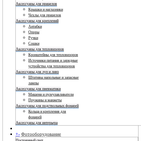
Аксессуары для прицелов
Крышки и наглазники
Чехлы для прицелов
Аксессуары для креплений
Антабки
Опоры
Ручки
Сошки
Аксессуары для тепловизоров
Кронштейны для тепловизоров
Источники питания и зарядные
устройства для тепловизоров
Аксессуары для луп и линз
Штативы напольные и запасные
лампы
Аксессуары для пневматики
Мишени и пулеулавливатели
Пружины и манжеты
Аксессуары для подствольных фонарей
Кольца и крепления для
фонарей
Аксессуары для интерьера
+
-
Фотооборудование
Постоянный свет