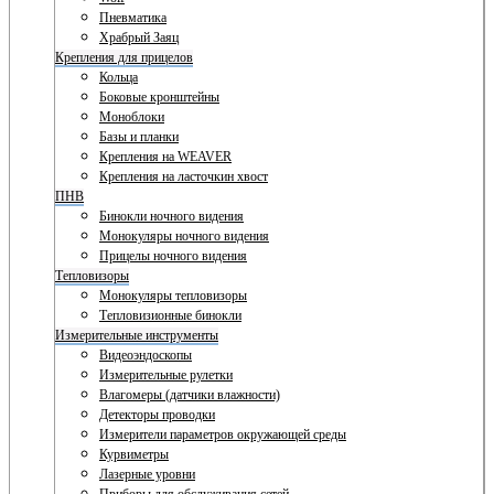
Пневматика
Храбрый Заяц
Крепления для прицелов
Кольца
Боковые кронштейны
Моноблоки
Базы и планки
Крепления на WEAVER
Крепления на ласточкин хвост
ПНВ
Бинокли ночного видения
Монокуляры ночного видения
Прицелы ночного видения
Тепловизоры
Монокуляры тепловизоры
Тепловизионные бинокли
Измерительные инструменты
Видеоэндоскопы
Измерительные рулетки
Влагомеры (датчики влажности)
Детекторы проводки
Измерители параметров окружающей среды
Курвиметры
Лазерные уровни