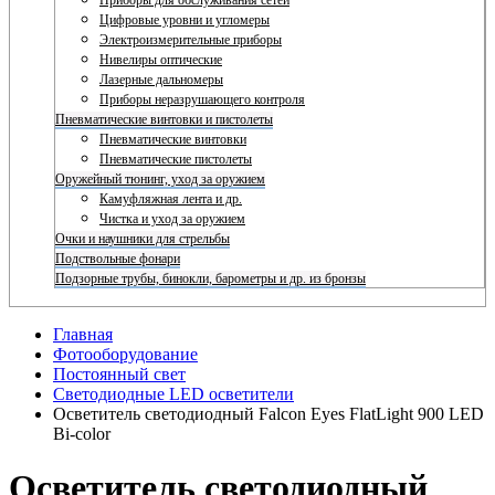
Приборы для обслуживания сетей
Цифровые уровни и угломеры
Электроизмерительные приборы
Нивелиры оптические
Лазерные дальномеры
Приборы неразрушающего контроля
Пневматические винтовки и пистолеты
Пневматические винтовки
Пневматические пистолеты
Оружейный тюнинг, уход за оружием
Камуфляжная лента и др.
Чистка и уход за оружием
Очки и наушники для стрельбы
Подствольные фонари
Подзорные трубы, бинокли, барометры и др. из бронзы
Главная
Фотооборудование
Постоянный свет
Светодиодные LED осветители
Осветитель светодиодный Falcon Eyes FlatLight 900 LED
Bi-color
Осветитель светодиодный