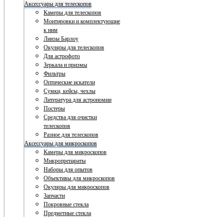
Аксессуары для телескопов
Камеры для телескопов
Монтировки и комплектующие
к ним
Линзы Барлоу
Окуляры для телескопов
Для астрофото
Зеркала и призмы
Фильтры
Оптические искатели
Сумки, кейсы, чехлы
Литература для астрономии
Постеры
Средства для очистки
телескопов
Разное для телескопов
Аксессуары для микроскопов
Камеры для микроскопов
Микропрепараты
Наборы для опытов
Объективы для микроскопов
Окуляры для микроскопов
Запчасти
Покровные стекла
Предметные стекла