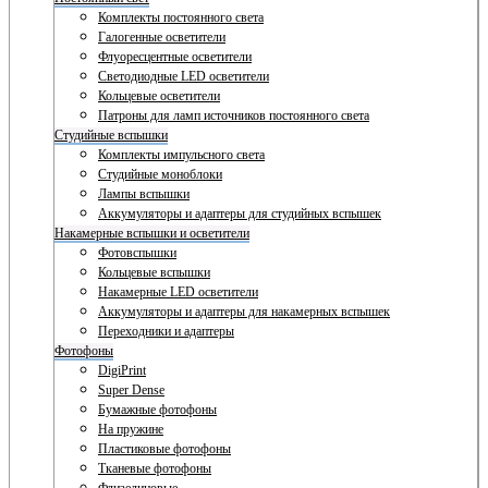
Комплекты постоянного света
Галогенные осветители
Флуоресцентные осветители
Светодиодные LED осветители
Кольцевые осветители
Патроны для ламп источников постоянного света
Студийные вспышки
Комплекты импульсного света
Студийные моноблоки
Лампы вспышки
Аккумуляторы и адаптеры для студийных вспышек
Накамерные вспышки и осветители
Фотовспышки
Кольцевые вспышки
Накамерные LED осветители
Аккумуляторы и адаптеры для накамерных вспышек
Переходники и адаптеры
Фотофоны
DigiPrint
Super Dense
Бумажные фотофоны
На пружине
Пластиковые фотофоны
Тканевые фотофоны