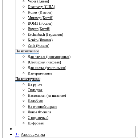
Veber (Китай)
Discovery (США)
Konus (Италия)
Микмед (Китай)
ВОМЗ (Россия)
Bigger (Китай)
Eschenbach (Германия)
Kenko (Япония)
Zenit (Россия)
По назначению
Для чтения (просмотровая)
Ювелирная (часовая)
Для шитья (текстильная)
Измерительные
По конструкции
На ручке
Складная
Настольная (на штативе)
Налобная
На очковой оправе
Линза Френеля
С подсветкой
Цифровая
+
-
Аксессуары