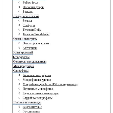
Follow focus
Плечевые упоры
Брекеты
Слайдеры и тележки
Рельсы
Слайдеры
Тележки Dolly
Тележки TrackMaster
Краны и автогрипы
Операторские краны
Автогрипы
Фоны хромакей
Телесуфлеры
Мониторы и видоискатели
iMate продукция
Микрофоны
Головные микрофоны
Микрофонные удочки
Микрофоны для фото DSLR и видеокамер
Петличные микрофоны
Радиосистемы и конвертеры
Студийные микрофоны
Штативы и моноподы
Видеоштативы
Фотоштативы