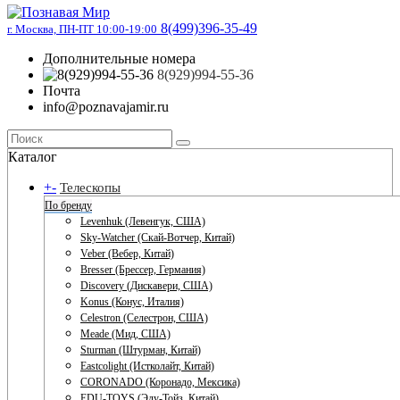
8(499)396-35-49
г. Москва, ПН-ПТ 10:00-19:00
Дополнительные номера
8(929)994-55-36
Почта
info@poznavajamir.ru
Каталог
+
-
Телескопы
По бренду
Levenhuk (Левенгук, США)
Sky-Watcher (Скай-Вотчер, Китай)
Veber (Вебер, Китай)
Bresser (Брессер, Германия)
Discovery (Дискавери, США)
Konus (Конус, Италия)
Celestron (Селестрон, США)
Meade (Мид, США)
Sturman (Штурман, Китай)
Eastcolight (Истколайт, Китай)
CORONADO (Коронадо, Мексика)
EDU-TOYS (Эду-Тойз, Китай)