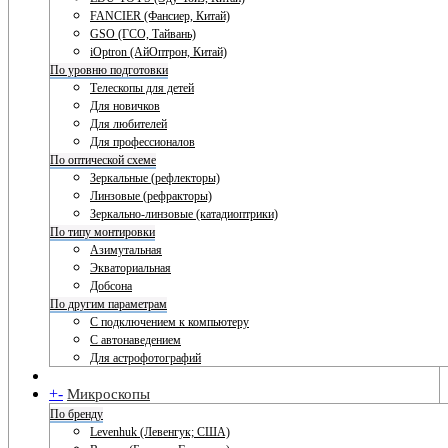
FANCIER (Фансиер, Китай)
GSO (ГСО, Тайвань)
iOptron (АйОптрон, Китай)
По уровню подготовки
Телескопы для детей
Для новичков
Для любителей
Для профессионалов
По оптической схеме
Зеркальные (рефлекторы)
Линзовые (рефракторы)
Зеркально-линзовые (катадиоптрики)
По типу монтировки
Азимутальная
Экваториальная
Добсона
По другим параметрам
С подключением к компьютеру
С автонаведением
Для астрофотографий
+
-
Микроскопы
По бренду
Levenhuk (Левенгук; США)