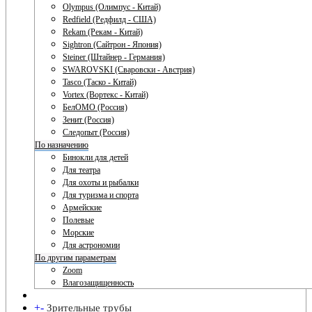
Olympus (Олимпус - Китай)
Redfield (Редфилд - США)
Rekam (Рекам - Китай)
Sightron (Сайтрон - Япония)
Steiner (Штайнер - Германия)
SWAROVSKI (Сваровски - Австрия)
Tasco (Таско - Китай)
Vortex (Вортекс - Китай)
БелОМО (Россия)
Зенит (Россия)
Следопыт (Россия)
По назначению
Бинокли для детей
Для театра
Для охоты и рыбалки
Для туризма и спорта
Армейские
Полевые
Морские
Для астрономии
По другим параметрам
Zoom
Влагозащищенность
+
-
Зрительные трубы