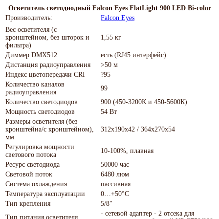
Осветитель светодиодный Falcon Eyes FlatLight 900 LED Bi-color
Производитель:
Falcon Eyes
Вес осветителя (с
кронштейном, без шторок и
1,55 кг
фильтра)
Диммер DMX512
есть (RJ45 интерфейс)
Дистанция радиоуправления
>50 м
Индекс цветопередачи CRI
?95
Количество каналов
99
радиоуправления
Количество светодиодов
900 (450-3200К и 450-5600К)
Мощность светодиодов
54 Вт
Размеры осветителя (без
кронштейна/с кронштейном),
312х190х42 / 364х270х54
мм
Регулировка мощности
10-100%, плавная
светового потока
Ресурс светодиода
50000 час
Световой поток
6480 люм
Система охлаждения
пассивная
Температура эксплуатации
0…+50°С
Тип крепления
5/8"
- сетевой адаптер - 2 отсека для
Тип питания осветителя