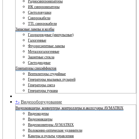
Радиосинхронизаторы
ИК синхронизаторы
Светоловушки
Синхрокабели
TTL синхрокабели
Запасные лампы и колбы
Газоразрядные (импульсные)
Галогенные
Флуоресцентные лампы
Металлогалогенные
Защитные стекла
Светодиодные
Генераторы спецэффектов
Вентиляторы студийные
Генераторы мыльных пузырей
Генераторы снега
Генераторы тумана
+
-
Видеооборудование
Видеомикшеры, конвертеры, контроллеры и аксессуары AVMATRIX
Видеокодеры
Видеомикшеры
Видеомониторы AVMATRIX
Волоконно-оптические удлинители
Камеры и пульты управления