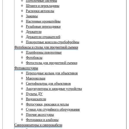
Потолочные системы
Штанги и перекладины
Распорки автополы
Зажимы
Настенные кронштейны
Резьбовые переходники
Держатели
Держатели отражателей
Поворотные консоли-стробофреймы
Фотобоксы и столы для предметной съемки
Платформы поворотные
Фотобоксы
Фотостолы для предметной съемки
Фотоаксессуары
Переходные кольца для объективов
Макрокольца
Светофильтры для объективов
Аккумуляторы и зарядные устройства
Пульты ДУ
Видоискатели
Фотосумки, рюкзаки и чехлы
Сумки для студийного оборудования
Прочие аксессуары
Фоторамки и альбомы
Синхронизаторы и синхрокабели