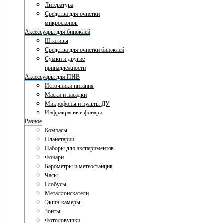
Литература
Средства для очистки
микроскопов
Аксессуары для биноклей
Штативы
Средства для очистки биноклей
Сумки и другие
принадлежности
Аксессуары для ПНВ
Источники питания
Маски и насадки
Микрофоны и пульты ДУ
Инфракрасные фонари
Разное
Компасы
Планетарии
Наборы для экспериментов
Фонари
Барометры и метеостанции
Часы
Глобусы
Металлоискатели
Экшн-камеры
Зонты
Фотоловушки