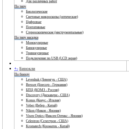
Для различных работ
По типу
Биологические
Световые микроскопы (оптические)
Цифровые
Портативные
Стереоскопические (инструментальные)
По типу насадки
Монокулярные
Бинокулярные
Тринокулярные
Подключение по USB (LCD экран)
+
-
Бинокли
По бренду
Levenhuk (Левенгук - США)
Bresser (Брессер - Германия)
БПЦ (КОМЗ - Россия)
Discovery (Дискавери - США)
Konus (Конус - Италия)
Veber (Вебер - Китай)
Nikon (Никон - Япония)
Vixen Optics (Виксен Оптикс - Япония)
Celestron (Селестрон - США)
Kromatech (Кроматек - Китай)