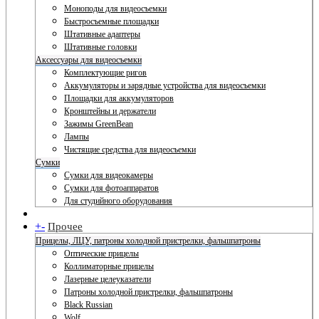
Моноподы для видеосъемки
Быстросъемные площадки
Штативные адаптеры
Штативные головки
Аксессуары для видеосъемки
Комплектующие ригов
Аккумуляторы и зарядные устройства для видеосъемки
Площадки для аккумуляторов
Кронштейны и держатели
Зажимы GreenBean
Лампы
Чистящие средства для видеосъемки
Сумки
Сумки для видеокамеры
Сумки для фотоаппаратов
Для студийного оборудования
+
-
Прочее
Прицелы, ЛЦУ, патроны холодной пристрелки, фальшпатроны
Оптические прицелы
Коллиматорные прицелы
Лазерные целеуказатели
Патроны холодной пристрелки, фальшпатроны
Black Russian
Wolf