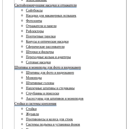
Флизелиновые
Светоформирующие насадки и отражатели
Софтбоксы
Насадки для накамерных вспышек
Фотозонты
Отражатели и панели
Рефлекторы
Портретные тарелки
Конусы и оптические насадки
Сферические рассеиватели
Шторки и фильтры
Переходные кольца и адаптеры
Сотовые насадки
Штативы и моноподы для фото и видеокамер
Штативы для фото и видеокамер
Моноподы
Штативные головы
Наплечные штативы и стедикамы
Струбцины и присоски
Аксессуары для штативов и моноподов
Стойки и системы крепления
Стойки
Журавли
Противовесы и колеса для стоек
Системы подъема и установки фонов