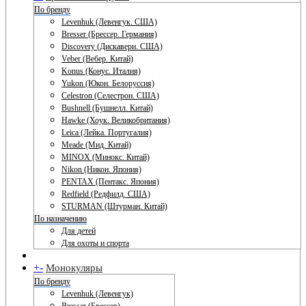
По бренду
Levenhuk (Левенгук. США)
Bresser (Брессер. Германия)
Discovery (Дискавери. США)
Veber (Вебер. Китай)
Konus (Конус. Италия)
Yukon (Юкон. Белоруссия)
Celestron (Селестрон. США)
Bushnell (Бушнелл. Китай)
Hawke (Хоук. Великобритания)
Leica (Лейка. Португалия)
Meade (Мид. Китай)
MINOX (Минокс. Китай)
Nikon (Никон. Япония)
PENTAX (Пентакс. Япония)
Redfield (Редфилд. США)
STURMAN (Штурман. Китай)
По назначению
Для детей
Для охоты и спорта
+
-
Монокуляры
По бренду
Levenhuk (Левенгук)