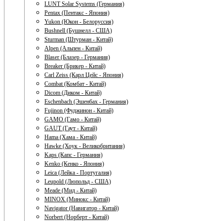
LUNT Solar Systems (Германия)
Pentax (Пентакс - Япония)
Yukon (Юкон - Белоруссия)
Bushnell (Бушнелл - США)
Sturman (Штурман - Китай)
Alpen (Альпен - Китай)
Blaser (Блазер - Германия)
Breaker (Брикер - Китай)
Carl Zeiss (Карл Цейс - Япония)
Combat (Комбат - Китай)
Dicom (Диком - Китай)
Eschenbach (Эшенбах - Германия)
Fujinon (Фуджинон - Китай)
GAMO (Гамо - Китай)
GAUT (Гаут - Китай)
Hama (Хама - Китай)
Hawke (Хоук - Великобритания)
Kaps (Капс - Германия)
Kenko (Кенко - Япония)
Leica (Лейка - Португалия)
Leupold (Люпольд - США)
Meade (Мид - Китай)
MINOX (Минокс - Китай)
Navigator (Навигатор - Китай)
Norbert (Норберт - Китай)