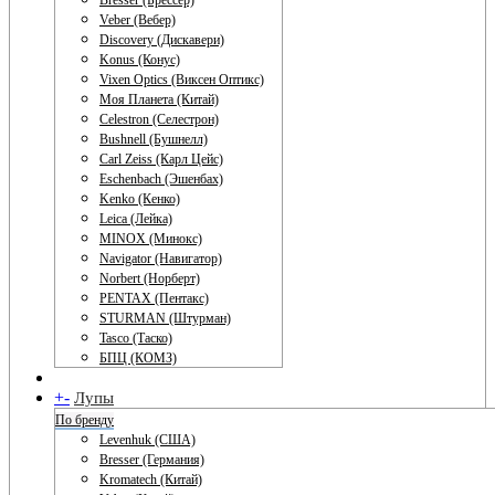
Bresser (Брессер)
Veber (Вебер)
Discovery (Дискавери)
Konus (Конус)
Vixen Optics (Виксен Оптикс)
Моя Планета (Китай)
Celestron (Селестрон)
Bushnell (Бушнелл)
Carl Zeiss (Карл Цейс)
Eschenbach (Эшенбах)
Kenko (Кенко)
Leica (Лейка)
MINOX (Минокс)
Navigator (Навигатор)
Norbert (Норберт)
PENTAX (Пентакс)
STURMAN (Штурман)
Tasco (Таско)
БПЦ (КОМЗ)
+
-
Лупы
По бренду
Levenhuk (США)
Bresser (Германия)
Kromatech (Китай)