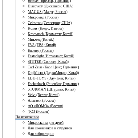
Bresser (Брессер; Германия)
Discovery (Дискавери; США)
MAGUS (Магус; Россия)
Микромед (Россия)
Celestron (Селестрон; США)
Konus (Конус; Италия)
Kromatech (Кроматек; Китай)
Микмед (Китай.)
EVA (ЕВА; Китай)
Биомед (Россия)
Eastcolight (Истколайт; Китай)
SITITEK (Сититек; Китай)
Carl Zeiss (Карл Цейс; Германия)
DigiMicro (ДиджиМикро; Китай)
EDU-TOYS (Эду-Тойз; Китай)
Eschenbach (Эшенбах; Германия)
STURMAN (Штурман; Китай)
Velvi (Велви; Китай)
Альтами (Россия)
АО «ЛОМО» (Россия)
ФОЗ (Россия)
По назначению
Микроскопы для детей
Для школьников и студентов
Для лаборатории