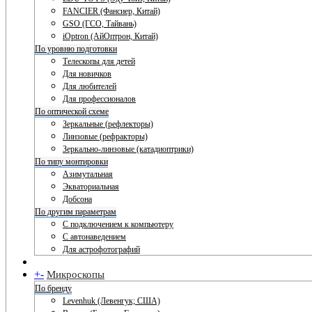
FANCIER (Фансиер, Китай)
GSO (ГСО, Тайвань)
iOptron (АйОптрон, Китай)
По уровню подготовки
Телескопы для детей
Для новичков
Для любителей
Для профессионалов
По оптической схеме
Зеркальные (рефлекторы)
Линзовые (рефракторы)
Зеркально-линзовые (катадиоптрики)
По типу монтировки
Азимутальная
Экваториальная
Добсона
По другим параметрам
С подключением к компьютеру
С автонаведением
Для астрофотографий
+
-
Микроскопы
По бренду
Levenhuk (Левенгук; США)