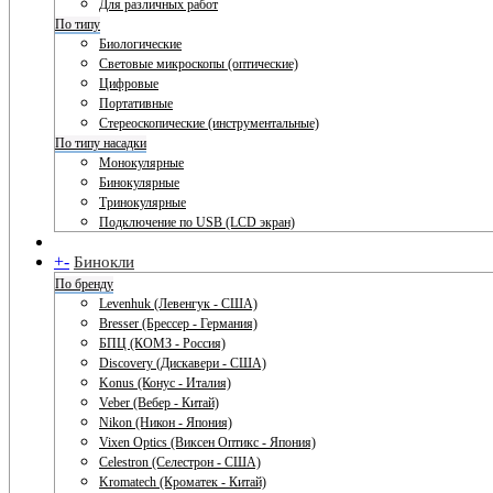
Для различных работ
По типу
Биологические
Световые микроскопы (оптические)
Цифровые
Портативные
Стереоскопические (инструментальные)
По типу насадки
Монокулярные
Бинокулярные
Тринокулярные
Подключение по USB (LCD экран)
+
-
Бинокли
По бренду
Levenhuk (Левенгук - США)
Bresser (Брессер - Германия)
БПЦ (КОМЗ - Россия)
Discovery (Дискавери - США)
Konus (Конус - Италия)
Veber (Вебер - Китай)
Nikon (Никон - Япония)
Vixen Optics (Виксен Оптикс - Япония)
Celestron (Селестрон - США)
Kromatech (Кроматек - Китай)