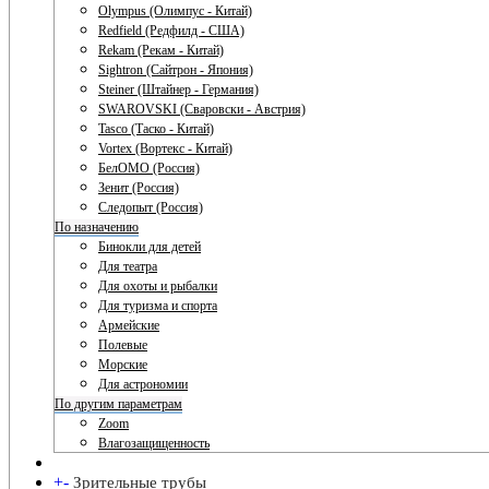
Olympus (Олимпус - Китай)
Redfield (Редфилд - США)
Rekam (Рекам - Китай)
Sightron (Сайтрон - Япония)
Steiner (Штайнер - Германия)
SWAROVSKI (Сваровски - Австрия)
Tasco (Таско - Китай)
Vortex (Вортекс - Китай)
БелОМО (Россия)
Зенит (Россия)
Следопыт (Россия)
По назначению
Бинокли для детей
Для театра
Для охоты и рыбалки
Для туризма и спорта
Армейские
Полевые
Морские
Для астрономии
По другим параметрам
Zoom
Влагозащищенность
+
-
Зрительные трубы