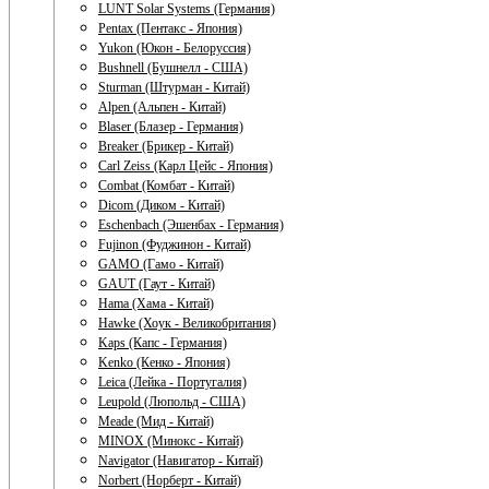
LUNT Solar Systems (Германия)
Pentax (Пентакс - Япония)
Yukon (Юкон - Белоруссия)
Bushnell (Бушнелл - США)
Sturman (Штурман - Китай)
Alpen (Альпен - Китай)
Blaser (Блазер - Германия)
Breaker (Брикер - Китай)
Carl Zeiss (Карл Цейс - Япония)
Combat (Комбат - Китай)
Dicom (Диком - Китай)
Eschenbach (Эшенбах - Германия)
Fujinon (Фуджинон - Китай)
GAMO (Гамо - Китай)
GAUT (Гаут - Китай)
Hama (Хама - Китай)
Hawke (Хоук - Великобритания)
Kaps (Капс - Германия)
Kenko (Кенко - Япония)
Leica (Лейка - Португалия)
Leupold (Люпольд - США)
Meade (Мид - Китай)
MINOX (Минокс - Китай)
Navigator (Навигатор - Китай)
Norbert (Норберт - Китай)