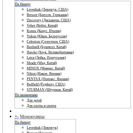
По бренду
Levenhuk (Левенгук. США)
Bresser (Брессер. Германия)
Discovery (Дискавери. США)
Veber (Вебер. Китай)
Konus (Конус. Италия)
Yukon (Юкон. Белоруссия)
Celestron (Селестрон. США)
Bushnell (Бушнелл. Китай)
Hawke (Хоук. Великобритания)
Leica (Лейка. Португалия)
Meade (Мид. Китай)
MINOX (Минокс. Китай)
Nikon (Никон. Япония)
PENTAX (Пентакс. Япония)
Redfield (Редфилд. США)
STURMAN (Штурман. Китай)
По назначению
Для детей
Для охоты и спорта
+
-
Монокуляры
По бренду
Levenhuk (Левенгук)