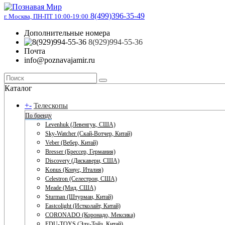
8(499)396-35-49
г. Москва, ПН-ПТ 10:00-19:00
Дополнительные номера
8(929)994-55-36
Почта
info@poznavajamir.ru
Каталог
+
-
Телескопы
По бренду
Levenhuk (Левенгук, США)
Sky-Watcher (Скай-Вотчер, Китай)
Veber (Вебер, Китай)
Bresser (Брессер, Германия)
Discovery (Дискавери, США)
Konus (Конус, Италия)
Celestron (Селестрон, США)
Meade (Мид, США)
Sturman (Штурман, Китай)
Eastcolight (Истколайт, Китай)
CORONADO (Коронадо, Мексика)
EDU-TOYS (Эду-Тойз, Китай)