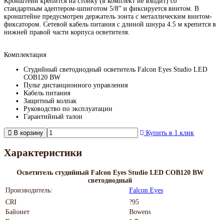
Кронштейн крепится на стойку (в комплект не входит) со
стандартным адептером-шпиготом 5/8” и фиксируется винтом. В
кронштейне предусмотрен держатель зонта с металлическим винтом-
фиксатором. Сетевой кабель питания с длиной шнура 4.5 м крепится в
нижней правой части корпуса осветителя.
Комплектация
Студийный светодиодный осветитель Falcon Eyes Studio LED
COB120 BW
Пульт дистанционного управления
Кабель питания
Защитный колпак
Руководство по эксплуатации
Гарантийный талон
В корзину
Купить в 1 клик
Характеристики
Осветитель студийный Falcon Eyes Studio LED COB120 BW
светодиодный
Производитель:
Falcon Eyes
CRI
?95
Байонет
Bowens