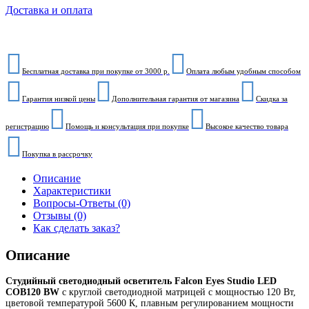
Доставка и оплата
Бесплатная доставка при покупке от 3000 р.
Оплата любым удобным способом
Гарантия низкой цены
Дополнительная гарантия от магазина
Скидка за
регистрацию
Помощь и консультация при покупке
Высокое качество товара
Покупка в рассрочку
Описание
Характеристики
Вопросы-Ответы (0)
Отзывы (0)
Как сделать заказ?
Описание
Студийный светодиодный осветитель Falcon Eyes Studio LED
COB120 BW
с круглой светодиодной матрицей с мощностью 120 Вт,
цветовой температурой 5600 К, плавным регулированием мощности