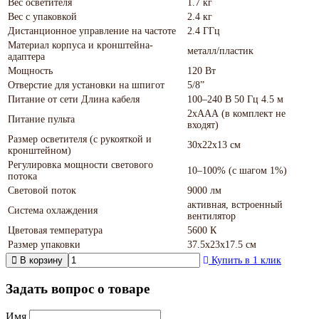
Вес осветителя
1.7 кг
Вес с упаковкой
2.4 кг
Дистанционное управление на частоте
2.4 ГГц
Материал корпуса и кронштейна-
металл/пластик
адаптера
Мощность
120 Вт
Отверстие для установки на шпигот
5/8”
Питание от сети Длина кабеля
100–240 В 50 Гц 4.5 м
2хААА (в комплект не
Питание пульта
входят)
Размер осветителя (с рукояткой и
30х22х13 см
кронштейном)
Регулировка мощности светового
10–100% (с шагом 1%)
потока
Световой поток
9000 лм
активная, встроенный
Система охлаждения
вентилятор
Цветовая температура
5600 К
Размер упаковки
37.5х23х17.5 см
В корзину
Купить в 1 клик
Задать вопрос о товаре
Имя