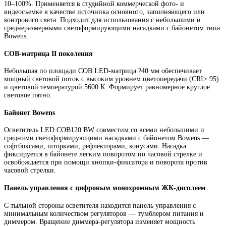
10–100%. Применяется в студийной коммерческой фото- и
видеосъемке в качестве источника основного, заполняющего или
контрового света. Подходит для использования с небольшими и
среднеразмерными светоформирующими насадками с байонетом типа
Bowens.
COB-матрица II поколения
Небольшая по площади COB LED-матрица ?40 мм обеспечивает
мощный световой поток с высоким уровнем цветопередачи (CRI> 95)
и цветовой температурой 5600 К. Формирует равномерное круглое
световое пятно.
Байонет Bowens
Осветитель LED COB120 BW совместим со всеми небольшими и
средними светоформирующими насадками с байонетом Bowens —
софтбоксами, шторками, рефлекторами, конусами. Насадка
фиксируется в байонете легким поворотом по часовой стрелке и
освобождается при помощи кнопки-фиксатора и поворота против
часовой стрелки.
Панель управления с цифровым монохромным ЖК-дисплеем
С тыльной стороны осветителя находится панель управления с
минимальным количеством регуляторов — тумблером питания и
диммером. Вращение диммера-регулятора изменяет мощность