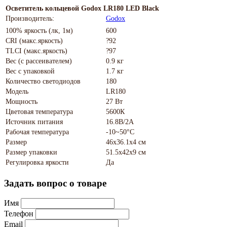
Осветитель кольцевой Godox LR180 LED Black
Производитель:
Godox
100% яркость (лк, 1м)
600
CRI (макс.яркость)
?92
TLCI (макс.яркость)
?97
Вес (с рассеивателем)
0.9 кг
Вес с упаковкой
1.7 кг
Количество светодиодов
180
Модель
LR180
Мощность
27 Вт
Цветовая температура
5600К
Источник питания
16.8В/2А
Рабочая температура
-10~50°C
Размер
46х36.1x4 см
Размер упаковки
51.5х42х9 см
Регулировка яркости
Да
Задать вопрос о товаре
Имя
Телефон
Email