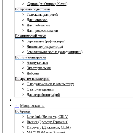
iOptron (АйОптрон, Китай)
По уровню подготовки
Телескопы для детей
Для новичков
Для любителей
Для профессионалов
По оптической схеме
Зеркальные (рефлекторы)
Линзовые (рефракторы)
Зеркально-линзовые (катадиоптрики)
По типу монтировки
Азимутальная
Экваториальная
Добсона
По другим параметрам
С подключением к компьютеру
С автонаведением
Для астрофотографий
+
-
Микроскопы
По бренду
Levenhuk (Левенгук; США)
Bresser (Брессер; Германия)
Discovery (Дискавери; США)
MAGUS (Магус; Россия)