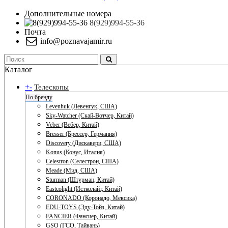
Дополнительные номера
8(929)994-55-36
Почта
info@poznavajamir.ru
Каталог
+
-
Телескопы
По бренду
Levenhuk (Левенгук, США)
Sky-Watcher (Скай-Вотчер, Китай)
Veber (Вебер, Китай)
Bresser (Брессер, Германия)
Discovery (Дискавери, США)
Konus (Конус, Италия)
Celestron (Селестрон, США)
Meade (Мид, США)
Sturman (Штурман, Китай)
Eastcolight (Истколайт, Китай)
CORONADO (Коронадо, Мексика)
EDU-TOYS (Эду-Тойз, Китай)
FANCIER (Фансиер, Китай)
GSO (ГСО, Тайвань)