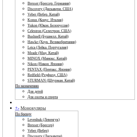
Bresser (Брессер. Германия)
Discovery (Дискавери. США)
Veber (Вебер. Китай)
Konus (Конус. Италия)
Yukon (Юкон. Белоруссия)
Celestron (Селестрон. США)
Bushnell (Бушнелл. Китай)
Hawke (Хоук. Великобритания)
Leica (Лейка. Португалия)
Meade (Мид. Китай)
MINOX (Минокс. Китай)
Nikon (Никон. Япония)
PENTAX (Пентакс. Япония)
Redfield (Редфилд. США)
STURMAN (Штурман. Китай)
По назначению
Для детей
Для охоты и спорта
+
-
Монокуляры
По бренду
Levenhuk (Левенгук)
Bresser (Брессер)
Veber (Вебер)
Discovery (Дискавери)