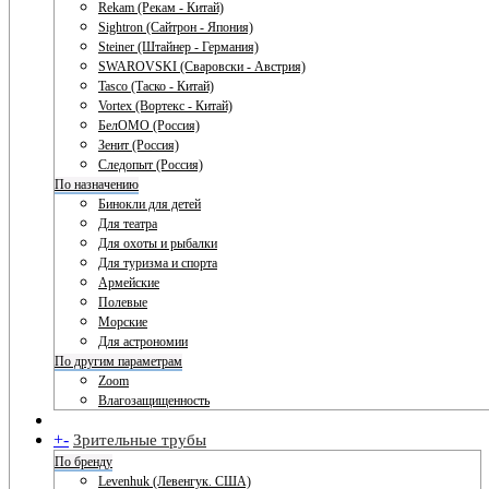
Rekam (Рекам - Китай)
Sightron (Сайтрон - Япония)
Steiner (Штайнер - Германия)
SWAROVSKI (Сваровски - Австрия)
Tasco (Таско - Китай)
Vortex (Вортекс - Китай)
БелОМО (Россия)
Зенит (Россия)
Следопыт (Россия)
По назначению
Бинокли для детей
Для театра
Для охоты и рыбалки
Для туризма и спорта
Армейские
Полевые
Морские
Для астрономии
По другим параметрам
Zoom
Влагозащищенность
+
-
Зрительные трубы
По бренду
Levenhuk (Левенгук. США)