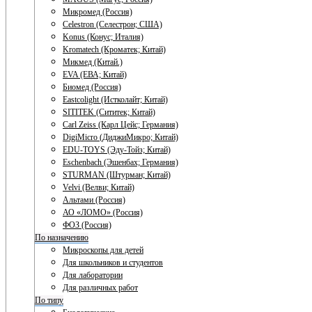
Микромед (Россия)
Celestron (Селестрон; США)
Konus (Конус; Италия)
Kromatech (Кроматек; Китай)
Микмед (Китай.)
EVA (ЕВА; Китай)
Биомед (Россия)
Eastcolight (Истколайт; Китай)
SITITEK (Сититек; Китай)
Carl Zeiss (Карл Цейс; Германия)
DigiMicro (ДиджиМикро; Китай)
EDU-TOYS (Эду-Тойз; Китай)
Eschenbach (Эшенбах; Германия)
STURMAN (Штурман; Китай)
Velvi (Велви; Китай)
Альтами (Россия)
АО «ЛОМО» (Россия)
ФОЗ (Россия)
По назначению
Микроскопы для детей
Для школьников и студентов
Для лаборатории
Для различных работ
По типу