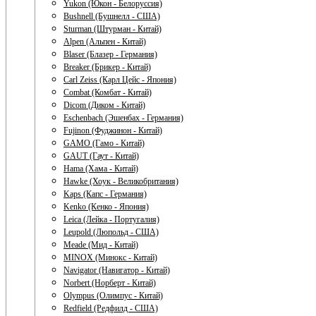
Yukon (Юкон - Белоруссия)
Bushnell (Бушнелл - США)
Sturman (Штурман - Китай)
Alpen (Альпен - Китай)
Blaser (Блазер - Германия)
Breaker (Брикер - Китай)
Carl Zeiss (Карл Цейс - Япония)
Combat (Комбат - Китай)
Dicom (Диком - Китай)
Eschenbach (Эшенбах - Германия)
Fujinon (Фуджинон - Китай)
GAMO (Гамо - Китай)
GAUT (Гаут - Китай)
Hama (Хама - Китай)
Hawke (Хоук - Великобритания)
Kaps (Капс - Германия)
Kenko (Кенко - Япония)
Leica (Лейка - Португалия)
Leupold (Люпольд - США)
Meade (Мид - Китай)
MINOX (Минокс - Китай)
Navigator (Навигатор - Китай)
Norbert (Норберт - Китай)
Olympus (Олимпус - Китай)
Redfield (Редфилд - США)