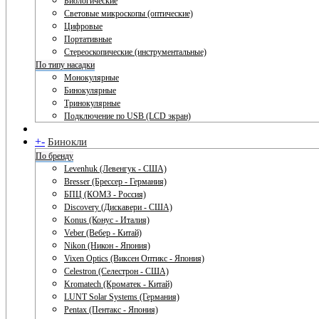
Биологические
Световые микроскопы (оптические)
Цифровые
Портативные
Стереоскопические (инструментальные)
По типу насадки
Монокулярные
Бинокулярные
Тринокулярные
Подключение по USB (LCD экран)
+
-
Бинокли
По бренду
Levenhuk (Левенгук - США)
Bresser (Брессер - Германия)
БПЦ (КОМЗ - Россия)
Discovery (Дискавери - США)
Konus (Конус - Италия)
Veber (Вебер - Китай)
Nikon (Никон - Япония)
Vixen Optics (Виксен Оптикс - Япония)
Celestron (Селестрон - США)
Kromatech (Кроматек - Китай)
LUNT Solar Systems (Германия)
Pentax (Пентакс - Япония)