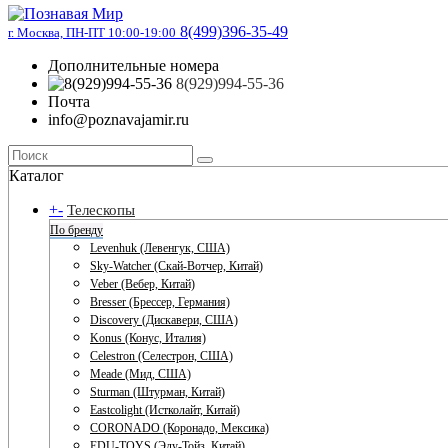
8(499)396-35-49
г. Москва, ПН-ПТ 10:00-19:00
Дополнительные номера
8(929)994-55-36
Почта
info@poznavajamir.ru
Каталог
+
-
Телескопы
По бренду
Levenhuk (Левенгук, США)
Sky-Watcher (Скай-Вотчер, Китай)
Veber (Вебер, Китай)
Bresser (Брессер, Германия)
Discovery (Дискавери, США)
Konus (Конус, Италия)
Celestron (Селестрон, США)
Meade (Мид, США)
Sturman (Штурман, Китай)
Eastcolight (Истколайт, Китай)
CORONADO (Коронадо, Мексика)
EDU-TOYS (Эду-Тойз, Китай)