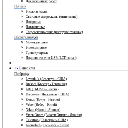
Для различных работ
По типу
Биологические
Световые микроскопы (оптические)
Цифровые
Портативные
Стереоскопические (инструментальные)
По типу насадки
Монокулярные
Бинокулярные
Тринокулярные
Подключение по USB (LCD экран)
+
-
Бинокли
По бренду
Levenhuk (Левенгук - США)
Bresser (Брессер - Германия)
БПЦ (КОМЗ - Россия)
Discovery (Дискавери - США)
Konus (Конус - Италия)
Veber (Вебер - Китай)
Nikon (Никон - Япония)
Vixen Optics (Виксен Оптикс - Япония)
Celestron (Селестрон - США)
Kromatech (Кроматек - Китай)