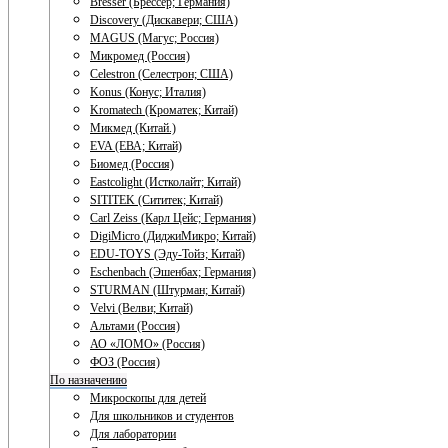
Bresser (Брессер; Германия)
Discovery (Дискавери; США)
MAGUS (Магус; Россия)
Микромед (Россия)
Celestron (Селестрон; США)
Konus (Конус; Италия)
Kromatech (Кроматек; Китай)
Микмед (Китай.)
EVA (ЕВА; Китай)
Биомед (Россия)
Eastcolight (Истколайт; Китай)
SITITEK (Сититек; Китай)
Carl Zeiss (Карл Цейс; Германия)
DigiMicro (ДиджиМикро; Китай)
EDU-TOYS (Эду-Тойз; Китай)
Eschenbach (Эшенбах; Германия)
STURMAN (Штурман; Китай)
Velvi (Велви; Китай)
Альтами (Россия)
АО «ЛОМО» (Россия)
ФОЗ (Россия)
По назначению
Микроскопы для детей
Для школьников и студентов
Для лаборатории