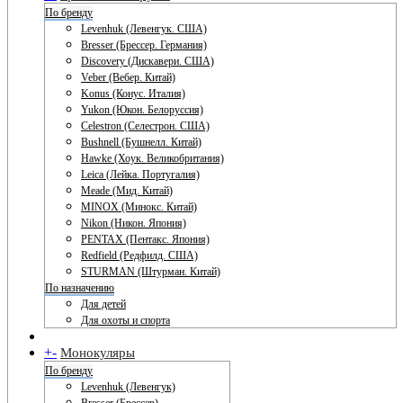
По бренду
Levenhuk (Левенгук. США)
Bresser (Брессер. Германия)
Discovery (Дискавери. США)
Veber (Вебер. Китай)
Konus (Конус. Италия)
Yukon (Юкон. Белоруссия)
Celestron (Селестрон. США)
Bushnell (Бушнелл. Китай)
Hawke (Хоук. Великобритания)
Leica (Лейка. Португалия)
Meade (Мид. Китай)
MINOX (Минокс. Китай)
Nikon (Никон. Япония)
PENTAX (Пентакс. Япония)
Redfield (Редфилд. США)
STURMAN (Штурман. Китай)
По назначению
Для детей
Для охоты и спорта
+
-
Монокуляры
По бренду
Levenhuk (Левенгук)