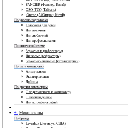
FANCIER (Фансиер, Китай)
GSO (ГСО, Тайвань)
iOptron (АйОптрон, Китай)
По уровню подготовки
Телескопы для детей
Для новичков
Для любителей
Для профессионалов
По оптической схеме
Зеркальные (рефлекторы)
Линзовые (рефракторы)
Зеркально-линзовые (катадиоптрики)
По типу монтировки
Азимутальная
Экваториальная
Добсона
По другим параметрам
С подключением к компьютеру
С автонаведением
Для астрофотографий
+
-
Микроскопы
По бренду
Levenhuk (Левенгук; США)