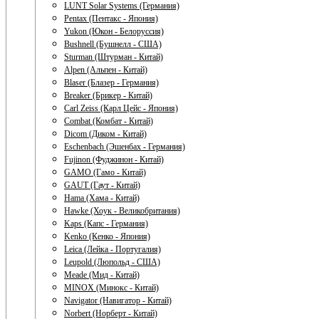
LUNT Solar Systems (Германия)
Pentax (Пентакс - Япония)
Yukon (Юкон - Белоруссия)
Bushnell (Бушнелл - США)
Sturman (Штурман - Китай)
Alpen (Альпен - Китай)
Blaser (Блазер - Германия)
Breaker (Брикер - Китай)
Carl Zeiss (Карл Цейс - Япония)
Combat (Комбат - Китай)
Dicom (Диком - Китай)
Eschenbach (Эшенбах - Германия)
Fujinon (Фуджинон - Китай)
GAMO (Гамо - Китай)
GAUT (Гаут - Китай)
Hama (Хама - Китай)
Hawke (Хоук - Великобритания)
Kaps (Капс - Германия)
Kenko (Кенко - Япония)
Leica (Лейка - Португалия)
Leupold (Люпольд - США)
Meade (Мид - Китай)
MINOX (Минокс - Китай)
Navigator (Навигатор - Китай)
Norbert (Норберт - Китай)