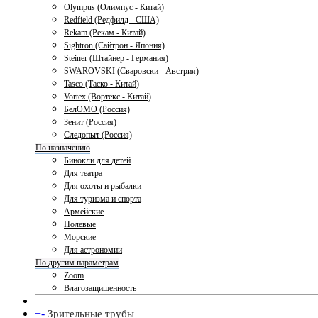
Olympus (Олимпус - Китай)
Redfield (Редфилд - США)
Rekam (Рекам - Китай)
Sightron (Сайтрон - Япония)
Steiner (Штайнер - Германия)
SWAROVSKI (Сваровски - Австрия)
Tasco (Таско - Китай)
Vortex (Вортекс - Китай)
БелОМО (Россия)
Зенит (Россия)
Следопыт (Россия)
По назначению
Бинокли для детей
Для театра
Для охоты и рыбалки
Для туризма и спорта
Армейские
Полевые
Морские
Для астрономии
По другим параметрам
Zoom
Влагозащищенность
+
-
Зрительные трубы