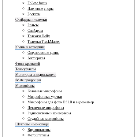
Follow focus
Плечевые упоры
Брекеты
Слайдеры и тележки
Рельсы
Слайдеры
Тележки Dolly
Тележки TrackMaster
Краны и автогрипы
Операторские краны
Автогрипы
Фоны хромакей
Телесуфлеры
Мониторы и видоискатели
iMate продукция
Микрофоны
Головные микрофоны
Микрофонные удочки
Микрофоны для фото DSLR и видеокамер
Петличные микрофоны
Радиосистемы и конвертеры
Студийные микрофоны
Штативы и моноподы
Видеоштативы
Фотоштативы