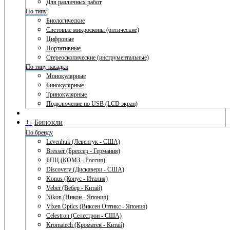
Для различных работ
По типу
Биологические
Световые микроскопы (оптические)
Цифровые
Портативные
Стереоскопические (инструментальные)
По типу насадки
Монокулярные
Бинокулярные
Тринокулярные
Подключение по USB (LCD экран)
+
-
Бинокли
По бренду
Levenhuk (Левенгук - США)
Bresser (Брессер - Германия)
БПЦ (КОМЗ - Россия)
Discovery (Дискавери - США)
Konus (Конус - Италия)
Veber (Вебер - Китай)
Nikon (Никон - Япония)
Vixen Optics (Виксен Оптикс - Япония)
Celestron (Селестрон - США)
Kromatech (Кроматек - Китай)