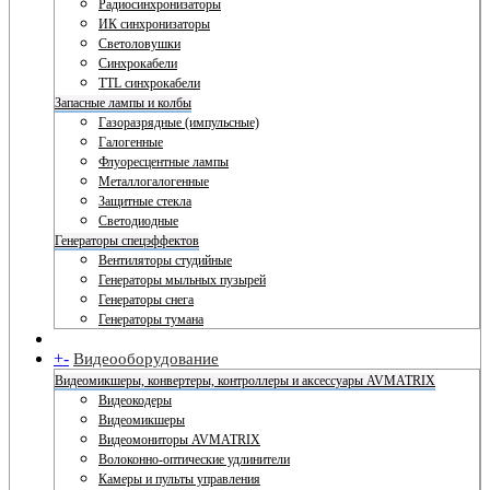
Радиосинхронизаторы
ИК синхронизаторы
Светоловушки
Синхрокабели
TTL синхрокабели
Запасные лампы и колбы
Газоразрядные (импульсные)
Галогенные
Флуоресцентные лампы
Металлогалогенные
Защитные стекла
Светодиодные
Генераторы спецэффектов
Вентиляторы студийные
Генераторы мыльных пузырей
Генераторы снега
Генераторы тумана
+
-
Видеооборудование
Видеомикшеры, конвертеры, контроллеры и аксессуары AVMATRIX
Видеокодеры
Видеомикшеры
Видеомониторы AVMATRIX
Волоконно-оптические удлинители
Камеры и пульты управления