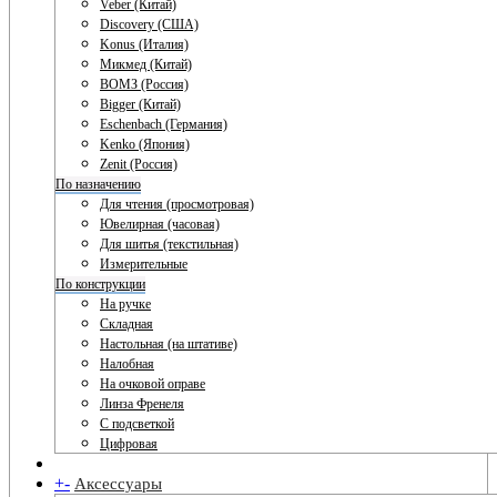
Veber (Китай)
Discovery (США)
Konus (Италия)
Микмед (Китай)
ВОМЗ (Россия)
Bigger (Китай)
Eschenbach (Германия)
Kenko (Япония)
Zenit (Россия)
По назначению
Для чтения (просмотровая)
Ювелирная (часовая)
Для шитья (текстильная)
Измерительные
По конструкции
На ручке
Складная
Настольная (на штативе)
Налобная
На очковой оправе
Линза Френеля
С подсветкой
Цифровая
+
-
Аксессуары