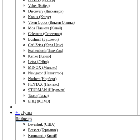
Bresser (Брессер)
Veber (Вебер)
Discovery (Дискавери)
Konus (Конус)
Vixen Optics (Виксен Оптикс)
Моя Планета (Китай)
Celestron (Селестрон)
Bushnell (Бушнелл)
Carl Zeiss (Карл Цейс)
Eschenbach (Эшенбах)
Kenko (Кенко)
Leica (Лейка)
MINOX (Минокс)
Navigator (Навигатор)
Norbert (Норберт)
PENTAX (Пентакс)
STURMAN (Штурман)
Tasco (Таско)
БПЦ (КОМЗ)
+
-
Лупы
По бренду
Levenhuk (США)
Bresser (Германия)
Kromatech (Китай)