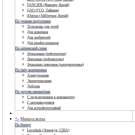
FANCIER (Фансиер, Китай)
GSO (ГСО, Тайвань)
iOptron (АйОптрон, Китай)
По уровню подготовки
Телескопы для детей
Для новичков
Для любителей
Для профессионалов
По оптической схеме
Зеркальные (рефлекторы)
Линзовые (рефракторы)
Зеркально-линзовые (катадиоптрики)
По типу монтировки
Азимутальная
Экваториальная
Добсона
По другим параметрам
С подключением к компьютеру
С автонаведением
Для астрофотографий
+
-
Микроскопы
По бренду
Levenhuk (Левенгук; США)