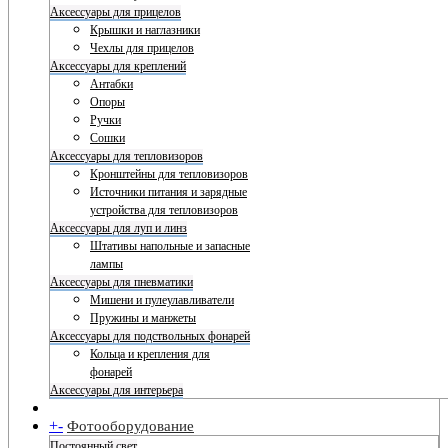
Аксессуары для прицелов
Крышки и наглазники
Чехлы для прицелов
Аксессуары для креплений
Антабки
Опоры
Ручки
Сошки
Аксессуары для тепловизоров
Кронштейны для тепловизоров
Источники питания и зарядные
устройства для тепловизоров
Аксессуары для луп и линз
Штативы напольные и запасные
лампы
Аксессуары для пневматики
Мишени и пулеулавливатели
Пружины и манжеты
Аксессуары для подствольных фонарей
Кольца и крепления для
фонарей
Аксессуары для интерьера
+
-
Фотооборудование
Постоянный свет