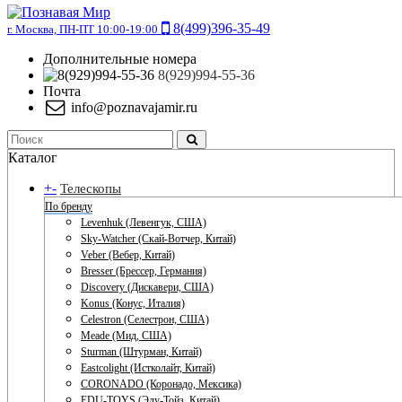
8(499)396-35-49
г. Москва, ПН-ПТ 10:00-19:00
Дополнительные номера
8(929)994-55-36
Почта
info@poznavajamir.ru
Каталог
+
-
Телескопы
По бренду
Levenhuk (Левенгук, США)
Sky-Watcher (Скай-Вотчер, Китай)
Veber (Вебер, Китай)
Bresser (Брессер, Германия)
Discovery (Дискавери, США)
Konus (Конус, Италия)
Celestron (Селестрон, США)
Meade (Мид, США)
Sturman (Штурман, Китай)
Eastcolight (Истколайт, Китай)
CORONADO (Коронадо, Мексика)
EDU-TOYS (Эду-Тойз, Китай)