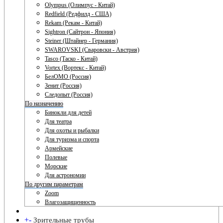
Olympus (Олимпус - Китай)
Redfield (Редфилд - США)
Rekam (Рекам - Китай)
Sightron (Сайтрон - Япония)
Steiner (Штайнер - Германия)
SWAROVSKI (Сваровски - Австрия)
Tasco (Таско - Китай)
Vortex (Вортекс - Китай)
БелОМО (Россия)
Зенит (Россия)
Следопыт (Россия)
По назначению
Бинокли для детей
Для театра
Для охоты и рыбалки
Для туризма и спорта
Армейские
Полевые
Морские
Для астрономии
По другим параметрам
Zoom
Влагозащищенность
+
-
Зрительные трубы