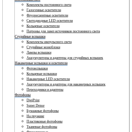
Комплекты постоянного света
Галогенные осветители
Флуоресцентные осветители
Светодиодные LED осветители
Кольцевые осветители
Патроны для ламп источников постоянного света
Студийные вспышки
Комплекты импульсного света
Студийные моноблоки
Лампы вспышки
Аккумуляторы и адаптеры для студийных вспышек
Накамерные вспышки и осветители
Фотовспышки
Кольцевые вспышки
Накамерные LED осветители
Аккумуляторы и адаптеры для накамерных вспышек
Переходники и адаптеры
Фотофоны
DigiPrint
Super Dense
Бумажные фотофоны
На пружине
Пластиковые фотофоны
Тканевые фотофоны