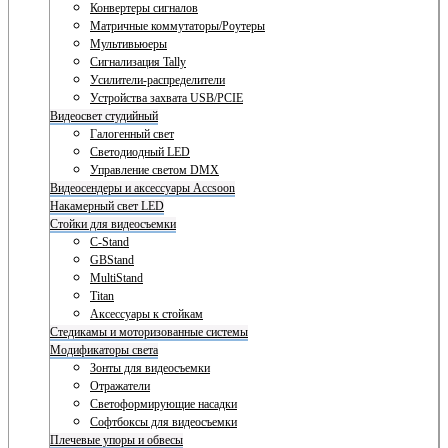
Конвертеры сигналов
Матричные коммутаторы/Роутеры
Мультивьюеры
Сигнализация Tally
Усилители-распределители
Устройства захвата USB/PCIE
Видеосвет студийный
Галогенный свет
Светодиодный LED
Управление светом DMX
Видеосендеры и аксессуары Accsoon
Накамерный свет LED
Стойки для видеосъемки
C-Stand
GBStand
MultiStand
Titan
Аксессуары к стойкам
Стедикамы и моторизованные системы
Модификаторы света
Зонты для видеосъемки
Отражатели
Светоформирующие насадки
Софтбоксы для видеосъемки
Плечевые упоры и обвесы