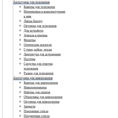
Аксессуары для телескопов
Камеры для телескопов
Монтировки и комплектующие
к ним
Линзы Барлоу
Окуляры для телескопов
Для астрофото
Зеркала и призмы
Фильтры
Оптические искатели
Сумки, кейсы, чехлы
Литература для астрономии
Постеры
Средства для очистки
телескопов
Разное для телескопов
Аксессуары для микроскопов
Камеры для микроскопов
Микропрепараты
Наборы для опытов
Объективы для микроскопов
Окуляры для микроскопов
Запчасти
Покровные стекла
Предметные стекла