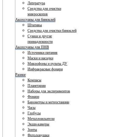
Литература
Средства для очистки
микроскопов
Аксессуары для биноклей
Штативы
Средства для очистки биноклей
Сумки и другие
принадлежности
Аксессуары для ПНВ
Источники питания
Маски и насадки
Микрофоны и пульты ДУ
Инфракрасные фонари
Разное
Компасы
Планетарии
Наборы для экспериментов
Фонари
Барометры и метеостанции
Часы
Глобусы
Металлоискатели
Экшн-камеры
Зонты
Фотоловушки