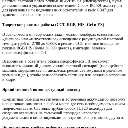
цветной световой поток режиме RGB/HIS/FX (спецэффектов), пульт
дистанционного управления осветителями Godox RC-R9, аксессуары
для крепления или подвешивания осветителей и кейс CB47 для
хранения и транспортировки.
Творческие режимы работы (CCT, RGB, HIS, Gel и FX)
В зависимости от творческих задач, можно подобрать естественное
«дневное» или «искусственное» освещение с регулируемой цветовой
температурой от 2700 до 6500К в режиме CCT, цветное освещение
режиме RGB/HIS (более 36 000 цветов), имитации гелевых
(фолиевых) фильтров Gel.
Встроенный в осветитель режим спецэффектов FX позволяет
выполнять заданный динамический световой сценарий (полицейская
машина, мерцание свечи, дискотека, режим светомузыки в реальном
времени и др.), чтобы разнообразить картинку или создать настроение
в кадре.
Яркий световой поток доступный повсюду
Компактные размеры осветителей и встроенный аккумулятор позволят
использовать комплект в любом месте, где есть необходимость в ярком
творческом свете. Световые трубки Godox TL120 подойдут для
создания освещения на съемочной площадке игрового и
документального кино, видеоклипов, стримингов и многого другого.
Эргономичная трубчатая форма и световые схемы