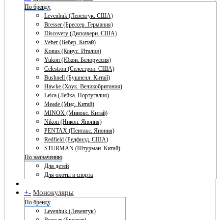
По бренду
Levenhuk (Левенгук. США)
Bresser (Брессер. Германия)
Discovery (Дискавери. США)
Veber (Вебер. Китай)
Konus (Конус. Италия)
Yukon (Юкон. Белоруссия)
Celestron (Селестрон. США)
Bushnell (Бушнелл. Китай)
Hawke (Хоук. Великобритания)
Leica (Лейка. Португалия)
Meade (Мид. Китай)
MINOX (Минокс. Китай)
Nikon (Никон. Япония)
PENTAX (Пентакс. Япония)
Redfield (Редфилд. США)
STURMAN (Штурман. Китай)
По назначению
Для детей
Для охоты и спорта
+
-
Монокуляры
По бренду
Levenhuk (Левенгук)