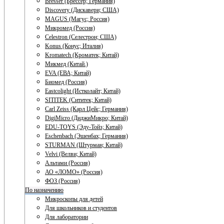
Bresser (Брессер; Германия)
Discovery (Дискавери; США)
MAGUS (Магус; Россия)
Микромед (Россия)
Celestron (Селестрон; США)
Konus (Конус; Италия)
Kromatech (Кроматек; Китай)
Микмед (Китай.)
EVA (ЕВА; Китай)
Биомед (Россия)
Eastcolight (Истколайт; Китай)
SITITEK (Сититек; Китай)
Carl Zeiss (Карл Цейс; Германия)
DigiMicro (ДиджиМикро; Китай)
EDU-TOYS (Эду-Тойз; Китай)
Eschenbach (Эшенбах; Германия)
STURMAN (Штурман; Китай)
Velvi (Велви; Китай)
Альтами (Россия)
АО «ЛОМО» (Россия)
ФОЗ (Россия)
По назначению
Микроскопы для детей
Для школьников и студентов
Для лаборатории