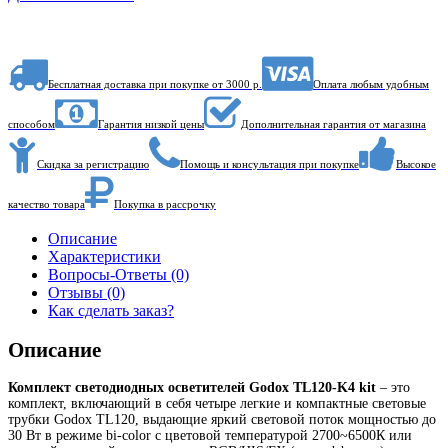
Бесплатная доставка при покупке от 3000 р.
Оплата любым удобным
способом
Гарантия низкой цены
Дополнительная гарантия от магазина
Скидка за регистрацию
Помощь и консультация при покупке
Высокое
качество товара
Покупка в рассрочку
Описание
Характеристики
Вопросы-Ответы (0)
Отзывы (0)
Как сделать заказ?
Описание
Комплект светодиодных осветителей Godox TL120-K4 kit
– это
комплект, включающий в себя четыре легкие и компактные световые
трубки Godox TL120, выдающие яркий световой поток мощностью до
30 Вт в режиме bi-color с цветовой температурой 2700~6500К или