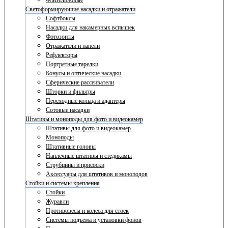
Флизелиновые
Светоформирующие насадки и отражатели
Софтбоксы
Насадки для накамерных вспышек
Фотозонты
Отражатели и панели
Рефлекторы
Портретные тарелки
Конусы и оптические насадки
Сферические рассеиватели
Шторки и фильтры
Переходные кольца и адаптеры
Сотовые насадки
Штативы и моноподы для фото и видеокамер
Штативы для фото и видеокамер
Моноподы
Штативные головы
Наплечные штативы и стедикамы
Струбцины и присоски
Аксессуары для штативов и моноподов
Стойки и системы крепления
Стойки
Журавли
Противовесы и колеса для стоек
Системы подъема и установки фонов