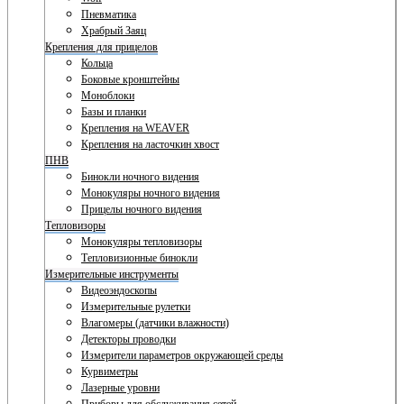
Пневматика
Храбрый Заяц
Крепления для прицелов
Кольца
Боковые кронштейны
Моноблоки
Базы и планки
Крепления на WEAVER
Крепления на ласточкин хвост
ПНВ
Бинокли ночного видения
Монокуляры ночного видения
Прицелы ночного видения
Тепловизоры
Монокуляры тепловизоры
Тепловизионные бинокли
Измерительные инструменты
Видеоэндоскопы
Измерительные рулетки
Влагомеры (датчики влажности)
Детекторы проводки
Измерители параметров окружающей среды
Курвиметры
Лазерные уровни