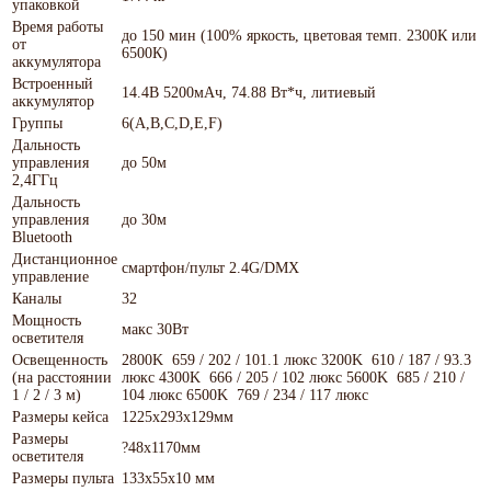
упаковкой
Время работы
до 150 мин (100% яркость, цветовая темп. 2300К или
от
6500К)
аккумулятора
Встроенный
14.4В 5200мАч, 74.88 Вт*ч, литиевый
аккумулятор
Группы
6(A,B,C,D,E,F)
Дальность
управления
до 50м
2,4ГГц
Дальность
управления
до 30м
Bluetooth
Дистанционное
смартфон/пульт 2.4G/DMX
управление
Каналы
32
Мощность
макс 30Вт
осветителя
Освещенность
2800K 659 / 202 / 101.1 люкс 3200K 610 / 187 / 93.3
(на расстоянии
люкс 4300K 666 / 205 / 102 люкс 5600K 685 / 210 /
1 / 2 / 3 м)
104 люкс 6500K 769 / 234 / 117 люкс
Размеры кейса
1225х293х129мм
Размеры
?48х1170мм
осветителя
Размеры пульта
133x55x10 мм