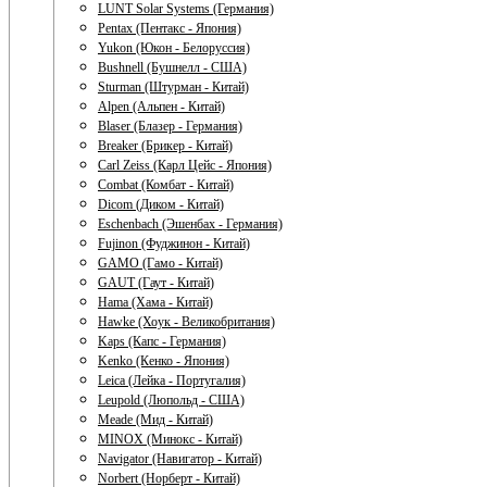
LUNT Solar Systems (Германия)
Pentax (Пентакс - Япония)
Yukon (Юкон - Белоруссия)
Bushnell (Бушнелл - США)
Sturman (Штурман - Китай)
Alpen (Альпен - Китай)
Blaser (Блазер - Германия)
Breaker (Брикер - Китай)
Carl Zeiss (Карл Цейс - Япония)
Combat (Комбат - Китай)
Dicom (Диком - Китай)
Eschenbach (Эшенбах - Германия)
Fujinon (Фуджинон - Китай)
GAMO (Гамо - Китай)
GAUT (Гаут - Китай)
Hama (Хама - Китай)
Hawke (Хоук - Великобритания)
Kaps (Капс - Германия)
Kenko (Кенко - Япония)
Leica (Лейка - Португалия)
Leupold (Люпольд - США)
Meade (Мид - Китай)
MINOX (Минокс - Китай)
Navigator (Навигатор - Китай)
Norbert (Норберт - Китай)