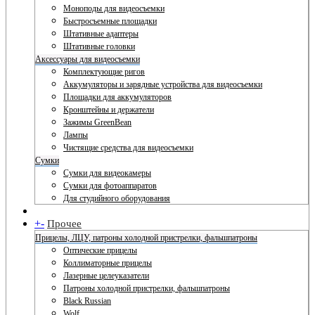
Моноподы для видеосъемки
Быстросъемные площадки
Штативные адаптеры
Штативные головки
Аксессуары для видеосъемки
Комплектующие ригов
Аккумуляторы и зарядные устройства для видеосъемки
Площадки для аккумуляторов
Кронштейны и держатели
Зажимы GreenBean
Лампы
Чистящие средства для видеосъемки
Сумки
Сумки для видеокамеры
Сумки для фотоаппаратов
Для студийного оборудования
+
-
Прочее
Прицелы, ЛЦУ, патроны холодной пристрелки, фальшпатроны
Оптические прицелы
Коллиматорные прицелы
Лазерные целеуказатели
Патроны холодной пристрелки, фальшпатроны
Black Russian
Wolf