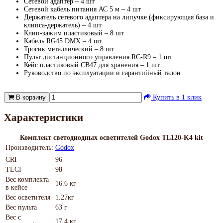
Сетевой адаптер – 4 шт
Сетевой кабель питания АС 5 м – 4 шт
Держатель сетевого адаптера на липучке (фиксирующая база и
клипса-держатель) – 4 шт
Клип-зажим пластиковый – 8 шт
Кабель RG45 DMX – 4 шт
Тросик металлический – 8 шт
Пульт дистанционного управления RC-R9 – 1 шт
Кейс пластиковый CB47 для хранения – 1 шт
Руководство по эксплуатации и гарантийный талон
В корзину
Купить в 1 клик
Характеристики
Комплект светодиодных осветителей Godox TL120-K4 kit
Производитель:
Godox
CRI
96
TLCI
98
Вес комплекта
16.6 кг
в кейсе
Вес осветителя
1.27кг
Вес пульта
63 г
Вес с
17.4 кг