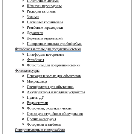
Потолочные системы
Штанги и перекладины
Распорки автополы
Зажимы
Настенные кронштейны
Резьбовые переходники
Держатели
Держатели отражателей
Поворотные консоли-стробофреймы
Фотобоксы и столы для предметной съемки
Платформы поворотные
Фотобоксы
Фотостолы для предметной съемки
Фотоаксессуары
Переходные кольца для объективов
Макрокольца
Светофильтры для объективов
Аккумуляторы и зарядные устройства
Пульты ДУ
Видоискатели
Фотосумки, рюкзаки и чехлы
Сумки для студийного оборудования
Прочие аксессуары
Фоторамки и альбомы
Синхронизаторы и синхрокабели