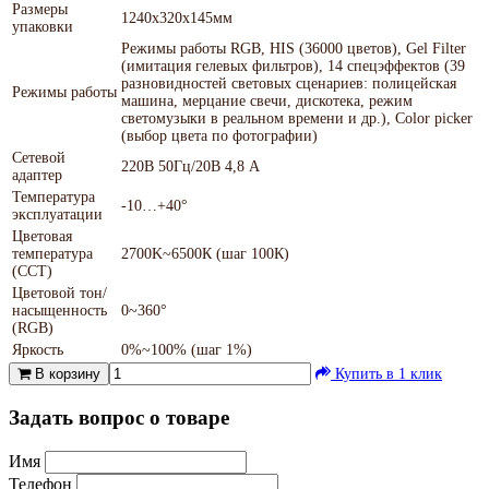
Размеры
1240х320х145мм
упаковки
Режимы работы RGB, HIS (36000 цветов), Gel Filter
(имитация гелевых фильтров), 14 спецэффектов (39
разновидностей световых сценариев: полицейская
Режимы работы
машина, мерцание свечи, дискотека, режим
светомузыки в реальном времени и др.), Color picker
(выбор цвета по фотографии)
Сетевой
220В 50Гц/20В 4,8 А
адаптер
Температура
-10…+40°
эксплуатации
Цветовая
температура
2700K~6500К (шаг 100К)
(CCT)
Цветовой тон/
насыщенность
0~360°
(RGB)
Яркость
0%~100% (шаг 1%)
В корзину
Купить в 1 клик
Задать вопрос о товаре
Имя
Телефон