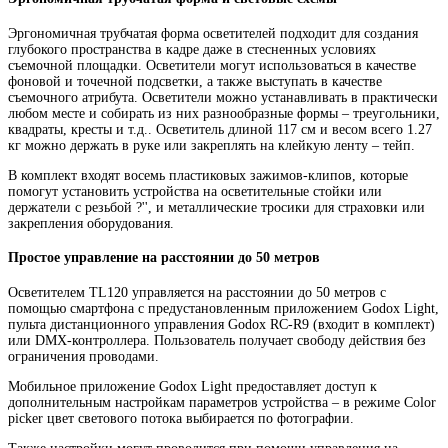
Эргономичная трубчатая форма осветителей подходит для создания
глубокого пространства в кадре даже в стесненных условиях
съемочной площадки. Осветители могут использоваться в качестве
фоновой и точечной подсветки, а также выступать в качестве
съемочного атрибута. Осветители можно устанавливать в практически
любом месте и собирать из них разнообразные формы – треугольники,
квадраты, кресты и т.д.. Осветитель длиной 117 см и весом всего 1.27
кг можно держать в руке или закреплять на клейкую ленту – тейп.
В комплект входят восемь пластиковых зажимов-клипов, которые
помогут установить устройства на осветительные стойки или
держатели с резьбой ?'', и металлические тросики для страховки или
закрепления оборудования.
Простое управление на расстоянии до 50 метров
Осветителем TL120 управляется на расстоянии до 50 метров с
помощью смартфона с предустановленным приложением Godox Light,
пульта дистанционного управления Godox RC-R9 (входит в комплект)
или DMX-контроллера. Пользователь получает свободу действия без
ограничения проводами.
Мобильное приложение Godox Light предоставляет доступ к
дополнительным настройкам параметров устройства – в режиме Color
picker цвет светового потока выбирается по фотографии.