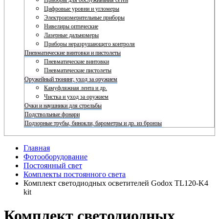
Приборы для обслуживания сетей
Цифровые уровни и угломеры
Электроизмерительные приборы
Нивелиры оптические
Лазерные дальномеры
Приборы неразрушающего контроля
Пневматические винтовки и пистолеты
Пневматические винтовки
Пневматические пистолеты
Оружейный тюнинг, уход за оружием
Камуфляжная лента и др.
Чистка и уход за оружием
Очки и наушники для стрельбы
Подствольные фонари
Подзорные трубы, бинокли, барометры и др. из бронзы
Главная
Фотооборудование
Постоянный свет
Комплекты постоянного света
Комплект светодиодных осветителей Godox TL120-K4
kit
Комплект светодиодных