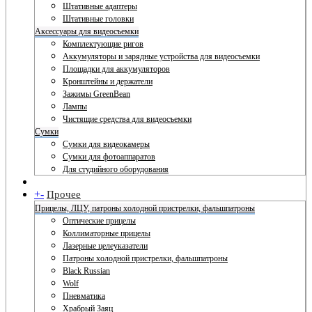
Штативные адаптеры
Штативные головки
Аксессуары для видеосъемки
Комплектующие ригов
Аккумуляторы и зарядные устройства для видеосъемки
Площадки для аккумуляторов
Кронштейны и держатели
Зажимы GreenBean
Лампы
Чистящие средства для видеосъемки
Сумки
Сумки для видеокамеры
Сумки для фотоаппаратов
Для студийного оборудования
+
-
Прочее
Прицелы, ЛЦУ, патроны холодной пристрелки, фальшпатроны
Оптические прицелы
Коллиматорные прицелы
Лазерные целеуказатели
Патроны холодной пристрелки, фальшпатроны
Black Russian
Wolf
Пневматика
Храбрый Заяц