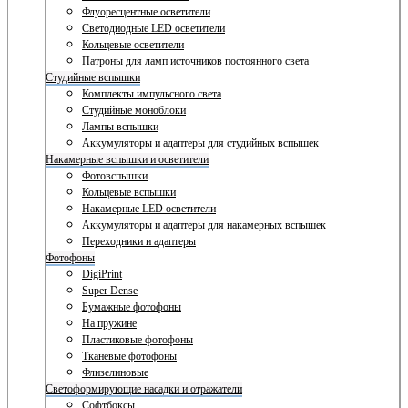
Флуоресцентные осветители
Светодиодные LED осветители
Кольцевые осветители
Патроны для ламп источников постоянного света
Студийные вспышки
Комплекты импульсного света
Студийные моноблоки
Лампы вспышки
Аккумуляторы и адаптеры для студийных вспышек
Накамерные вспышки и осветители
Фотовспышки
Кольцевые вспышки
Накамерные LED осветители
Аккумуляторы и адаптеры для накамерных вспышек
Переходники и адаптеры
Фотофоны
DigiPrint
Super Dense
Бумажные фотофоны
На пружине
Пластиковые фотофоны
Тканевые фотофоны
Флизелиновые
Светоформирующие насадки и отражатели
Софтбоксы