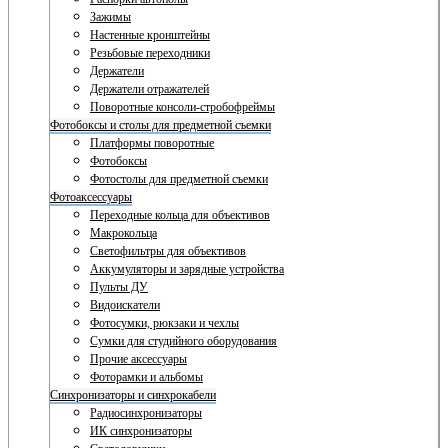
Зажимы
Настенные кронштейны
Резьбовые переходники
Держатели
Держатели отражателей
Поворотные консоли-стробофреймы
Фотобоксы и столы для предметной съемки
Платформы поворотные
Фотобоксы
Фотостолы для предметной съемки
Фотоаксессуары
Переходные кольца для объективов
Макрокольца
Светофильтры для объективов
Аккумуляторы и зарядные устройства
Пульты ДУ
Видоискатели
Фотосумки, рюкзаки и чехлы
Сумки для студийного оборудования
Прочие аксессуары
Фоторамки и альбомы
Синхронизаторы и синхрокабели
Радиосинхронизаторы
ИК синхронизаторы