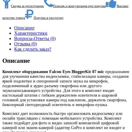
Скидка за регистрацию
Помощь и консультация при покупке
Высокое
качество товара
Покупка в рассрочку
Описание
Характеристики
Вопросы-Ответы (0)
Отзывы (0)
Как сделать заказ?
Описание
Комплект оборудования Falcon Eyes BloggerKit 07 mic
предназначен
для улучшения качества видеосъемки, стабилизации камеры, создания
яркой подсветки и синхронной записи звука на микрофон,
подключенный к аудио разъему смартфона или другого
звукозаписывающего устройства. Для этого в комплект входят
настольный штатив с гибким держателем осветителя и шаровой
головкой для установки камеры под наклоном, держатель смартфона,
биколорный светодиодный осветитель и микрофон-пушка.
Комплект дает возможность быстро организовать видеосъемку или
онлайн трансляцию с помощью мобильного устройства. Комплект
также подойдет для фото и видео записей компактной цифровой
камерой или экшен-камерой (адаптер GoPro в комплект не входит и