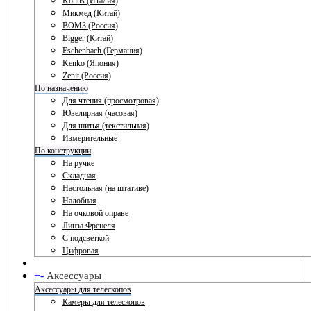
Konus (Италия)
Микмед (Китай)
ВОМЗ (Россия)
Bigger (Китай)
Eschenbach (Германия)
Kenko (Япония)
Zenit (Россия)
По назначению
Для чтения (просмотровая)
Ювелирная (часовая)
Для шитья (текстильная)
Измерительные
По конструкции
На ручке
Складная
Настольная (на штативе)
Налобная
На очковой оправе
Линза Френеля
С подсветкой
Цифровая
+
-
Аксессуары
Аксессуары для телескопов
Камеры для телескопов