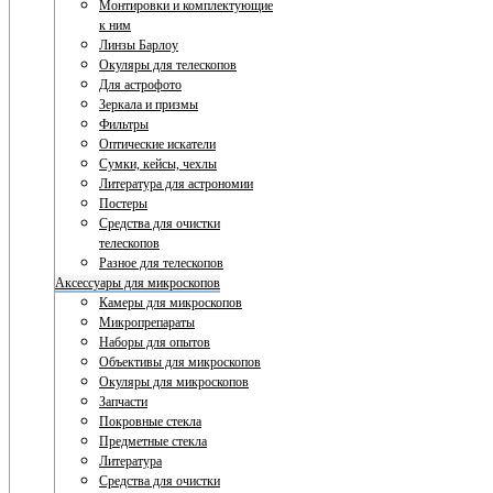
Монтировки и комплектующие
к ним
Линзы Барлоу
Окуляры для телескопов
Для астрофото
Зеркала и призмы
Фильтры
Оптические искатели
Сумки, кейсы, чехлы
Литература для астрономии
Постеры
Средства для очистки
телескопов
Разное для телескопов
Аксессуары для микроскопов
Камеры для микроскопов
Микропрепараты
Наборы для опытов
Объективы для микроскопов
Окуляры для микроскопов
Запчасти
Покровные стекла
Предметные стекла
Литература
Средства для очистки