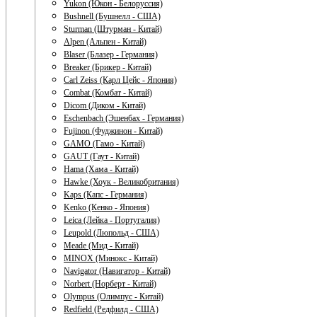
Yukon (Юкон - Белоруссия)
Bushnell (Бушнелл - США)
Sturman (Штурман - Китай)
Alpen (Альпен - Китай)
Blaser (Блазер - Германия)
Breaker (Брикер - Китай)
Carl Zeiss (Карл Цейс - Япония)
Combat (Комбат - Китай)
Dicom (Диком - Китай)
Eschenbach (Эшенбах - Германия)
Fujinon (Фуджинон - Китай)
GAMO (Гамо - Китай)
GAUT (Гаут - Китай)
Hama (Хама - Китай)
Hawke (Хоук - Великобритания)
Kaps (Капс - Германия)
Kenko (Кенко - Япония)
Leica (Лейка - Португалия)
Leupold (Люпольд - США)
Meade (Мид - Китай)
MINOX (Минокс - Китай)
Navigator (Навигатор - Китай)
Norbert (Норберт - Китай)
Olympus (Олимпус - Китай)
Redfield (Редфилд - США)