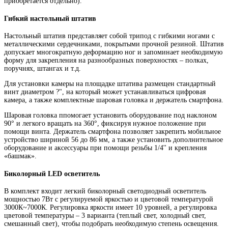
приобретается отдельно).
Гибкий настольный штатив
Настольный штатив представляет собой трипод с гибкими ногами с
металлическими сердечниками, покрытыми прочной резиной. Штатив
допускает многократную деформацию ног и запоминает необходимую
форму для закрепления на разнообразных поверхностях – полках,
поручнях, штангах и т.д.
Для установки камеры на площадке штатива размещен стандартный
винт диаметром ?", на который может устанавливаться цифровая
камера, а также комплектные шаровая головка и держатель смартфона.
Шаровая головка ппомогает установить оборудование под наклоном
90° и легкого вращать на 360°, фиксируя нужное положение при
помощи винта. Держатель смартфона позволяет закрепить мобильное
устройство шириной 56 до 86 мм, а также установить дополнительное
оборудование и аксессуары при помощи резьбы 1/4'' и крепления
«башмак».
Биколорный LED осветитель
В комплект входит легкий биколорный светодиодный осветитель
мощностью 7Вт с регулируемой яркостью и цветовой температурой
3000К~7000К. Регулировка яркости имеет 10 уровней, а регулировка
цветовой температуры – 3 варианта (теплый свет, холодный свет,
смешанный свет), чтобы подобрать необходимую степень освещения.