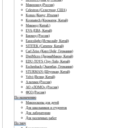
Микромед (Россия)
Celestron (Селестрон; США)
Konus (Конус; Италия)
Kromatech (Кроматек; Китай)
Микмед (Китай.)
EVA (ЕВА; Китай)
Биомед (Россия)
Eastcolight (Истколайт; Китай)
SITITEK (Сититек; Китай)
Carl Zeiss (Карл Цейс; Германия)
DigiMicro (ДиджиМикро; Китай)
EDU-TOYS (Эду-Тойз; Китай)
Eschenbach (Эшенбах; Германия)
STURMAN (Штурман; Китай)
Velvi (Велви; Китай)
Альтами (Россия)
АО «ЛОМО» (Россия)
ФОЗ (Россия)
По назначению
Микроскопы для детей
Для школьников и студентов
Для лаборатории
Для различных работ
По типу