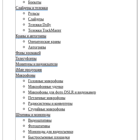
Брекеты
Слайдеры и тележки
Рельсы
Слайдеры
Тележки Dolly
Тележки TrackMaster
Краны и автогрипы
Операторские краны
Автогрипы
Фоны хромакей
Телесуфлеры
Мониторы и видоискатели
iMate продукция
Микрофоны
Головные микрофоны
Микрофонные удочки
Микрофоны для фото DSLR и видеокамер
Петличные микрофоны
Радиосистемы и конвертеры
Студийные микрофоны
Штативы и моноподы
Видеоштативы
Фотоштативы
Моноподы для видеосъемки
Быстросъемные площадки