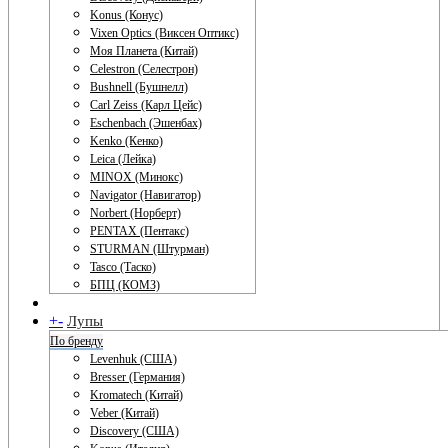
Konus (Конус)
Vixen Optics (Виксен Оптикс)
Моя Планета (Китай)
Celestron (Селестрон)
Bushnell (Бушнелл)
Carl Zeiss (Карл Цейс)
Eschenbach (Эшенбах)
Kenko (Кенко)
Leica (Лейка)
MINOX (Минокс)
Navigator (Навигатор)
Norbert (Норберт)
PENTAX (Пентакс)
STURMAN (Штурман)
Tasco (Таско)
БПЦ (КОМЗ)
+
-
Лупы
По бренду
Levenhuk (США)
Bresser (Германия)
Kromatech (Китай)
Veber (Китай)
Discovery (США)