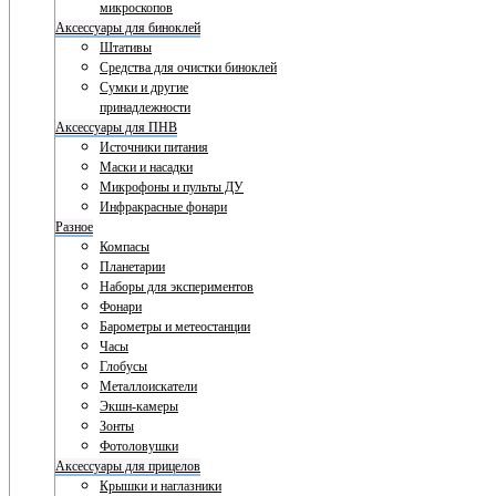
микроскопов
Аксессуары для биноклей
Штативы
Средства для очистки биноклей
Сумки и другие
принадлежности
Аксессуары для ПНВ
Источники питания
Маски и насадки
Микрофоны и пульты ДУ
Инфракрасные фонари
Разное
Компасы
Планетарии
Наборы для экспериментов
Фонари
Барометры и метеостанции
Часы
Глобусы
Металлоискатели
Экшн-камеры
Зонты
Фотоловушки
Аксессуары для прицелов
Крышки и наглазники