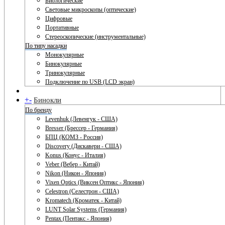
Биологические
Световые микроскопы (оптические)
Цифровые
Портативные
Стереоскопические (инструментальные)
По типу насадки
Монокулярные
Бинокулярные
Тринокулярные
Подключение по USB (LCD экран)
+
-
Бинокли
По бренду
Levenhuk (Левенгук - США)
Bresser (Брессер - Германия)
БПЦ (КОМЗ - Россия)
Discovery (Дискавери - США)
Konus (Конус - Италия)
Veber (Вебер - Китай)
Nikon (Никон - Япония)
Vixen Optics (Виксен Оптикс - Япония)
Celestron (Селестрон - США)
Kromatech (Кроматек - Китай)
LUNT Solar Systems (Германия)
Pentax (Пентакс - Япония)