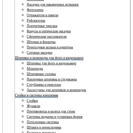
Насадки для накамерных вспышек
Фотозонты
Отражатели и панели
Рефлекторы
Портретные тарелки
Конусы и оптические насадки
Сферические рассеиватели
Шторки и фильтры
Переходные кольца и адаптеры
Сотовые насадки
Штативы и моноподы для фото и видеокамер
Штативы для фото и видеокамер
Моноподы
Штативные головы
Наплечные штативы и стедикамы
Струбцины и присоски
Аксессуары для штативов и моноподов
Стойки и системы крепления
Стойки
Журавли
Противовесы и колеса для стоек
Системы подъема и установки фонов
Потолочные системы
Штанги и перекладины
Распорки автополы