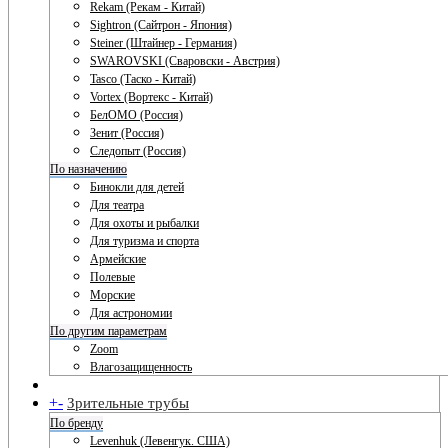
Rekam (Рекам - Китай)
Sightron (Сайтрон - Япония)
Steiner (Штайнер - Германия)
SWAROVSKI (Сваровски - Австрия)
Tasco (Таско - Китай)
Vortex (Вортекс - Китай)
БелОМО (Россия)
Зенит (Россия)
Следопыт (Россия)
По назначению
Бинокли для детей
Для театра
Для охоты и рыбалки
Для туризма и спорта
Армейские
Полевые
Морские
Для астрономии
По другим параметрам
Zoom
Влагозащищенность
+
-
Зрительные трубы
По бренду
Levenhuk (Левенгук. США)