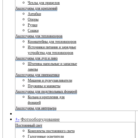
Чехлы для прицелов
Аксессуары для креплений
Антабки
Опоры
Ручки
Сошки
Аксессуары для тепловизоров
Кронштейны для тепловизоров
Источники питания и зарядные
устройства для тепловизоров
Аксессуары для луп и линз
Штативы напольные и запасные
лампы
Аксессуары для пневматики
Мишени и пулеулавливатели
Пружины и манжеты
Аксессуары для подствольных фонарей
Кольца и крепления для
фонарей
Аксессуары для интерьера
+
-
Фотооборудование
Постоянный свет
Комплекты постоянного света
Галогенные осветители