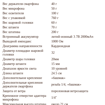
Вес держателя смартфона
40 г
Вес микрофона
50 г
Вес осветителя
100 г
Вес с упаковкой
760 г
Вес шаровой головки
60 г
Вес штанги
70 г
Вес штатива
200 г
Встроенный аккумулятор
литий-ионный 3.7В 2000мАч
Выходной импеданс
1000 Ом
Диаграмма направленности
Кардиоидная
Диаметр площадки шаровой
32
головки
Диаметр шара головки
20мм
Диаметр штанги
15 мм
Диапазон яркости света
10 уровней
Длина штанги
24.5 см
Дополнительное крепление
«башмак»
Дополнительные крепления
резьба 1/4, «башмак»
держателя смартфона
Защита от ветра
поролоновая ветрозащита
Крепежное отверстие адаптера
1/4''
микрофона
Максимальная высота штатива
около 21 см