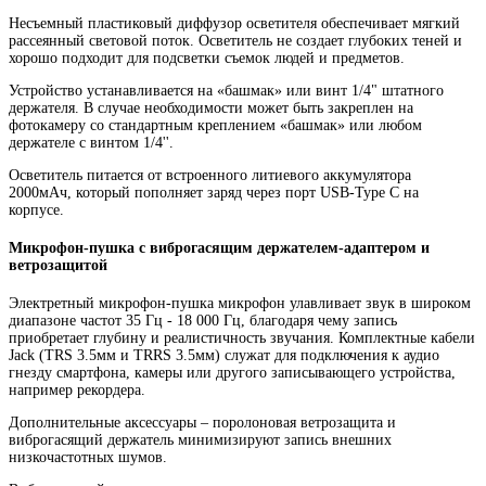
Несъемный пластиковый диффузор осветителя обеспечивает мягкий
рассеянный световой поток. Осветитель не создает глубоких теней и
хорошо подходит для подсветки съемок людей и предметов.
Устройство устанавливается на «башмак» или винт 1/4" штатного
держателя. В случае необходимости может быть закреплен на
фотокамеру со стандартным креплением «башмак» или любом
держателе с винтом 1/4''.
Осветитель питается от встроенного литиевого аккумулятора
2000мАч, который пополняет заряд через порт USB-Type C на
корпусе.
Микрофон-пушка с виброгасящим держателем-адаптером и
ветрозащитой
Электретный микрофон-пушка микрофон улавливает звук в широком
диапазоне частот 35 Гц - 18 000 Гц, благодаря чему запись
приобретает глубину и реалистичность звучания. Комплектные кабели
Jack (TRS 3.5мм и TRRS 3.5мм) служат для подключения к аудио
гнезду смартфона, камеры или другого записывающего устройства,
например рекордера.
Дополнительные аксессуары – поролоновая ветрозащита и
виброгасящий держатель минимизируют запись внешних
низкочастотных шумов.