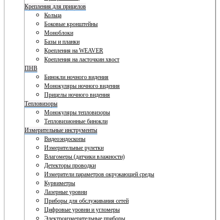
Крепления для прицелов
Кольца
Боковые кронштейны
Моноблоки
Базы и планки
Крепления на WEAVER
Крепления на ласточкин хвост
ПНВ
Бинокли ночного видения
Монокуляры ночного видения
Прицелы ночного видения
Тепловизоры
Монокуляры тепловизоры
Тепловизионные бинокли
Измерительные инструменты
Видеоэндоскопы
Измерительные рулетки
Влагомеры (датчики влажности)
Детекторы проводки
Измерители параметров окружающей среды
Курвиметры
Лазерные уровни
Приборы для обслуживания сетей
Цифровые уровни и угломеры
Электроизмерительные приборы