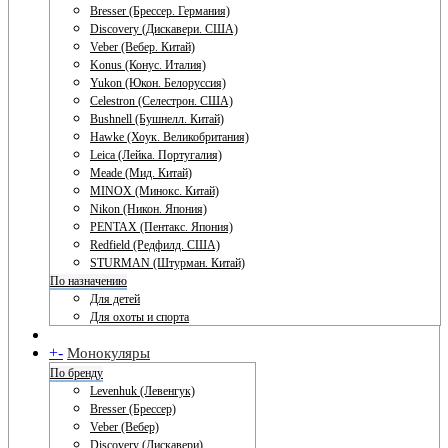
Bresser (Брессер. Германия)
Discovery (Дискавери. США)
Veber (Вебер. Китай)
Konus (Конус. Италия)
Yukon (Юкон. Белоруссия)
Celestron (Селестрон. США)
Bushnell (Бушнелл. Китай)
Hawke (Хоук. Великобритания)
Leica (Лейка. Португалия)
Meade (Мид. Китай)
MINOX (Минокс. Китай)
Nikon (Никон. Япония)
PENTAX (Пентакс. Япония)
Redfield (Редфилд. США)
STURMAN (Штурман. Китай)
По назначению
Для детей
Для охоты и спорта
+
-
Монокуляры
По бренду
Levenhuk (Левенгук)
Bresser (Брессер)
Veber (Вебер)
Discovery (Дискавери)