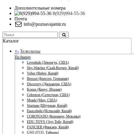
Дополнительные номера
8(929)994-55-36
Почта
info@poznavajamir.ru
Каталог
+
-
Телескопы
По бренду
Levenhuk (Левенгук, США)
Sky-Watcher (Скай-Вотчер, Китай)
Veber (Вебер, Китай)
Bresser (Брессер, Германия)
Discovery (Дискавери, США)
Konus (Конус, Италия)
Celestron (Селестрон, США)
Meade (Мид, США)
Sturman (Штурман, Китай)
Eastcolight (Истколайт, Китай)
CORONADO (Коронадо, Мексика)
EDU-TOYS (Эду-Тойз, Китай)
FANCIER (Фансиер, Китай)
GSO (ГСО, Тайвань)