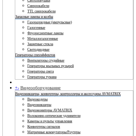
Светоловушки
Синхрокабели
TTL синхрокабели
Запасные лампы и колбы
Газоразрядные (импульсные)
Галогенные
Флуоресцентные лампы
Металлогалогенные
Защитные стекла
Светодиодные
Генераторы спецэффектов
Вентиляторы студийные
Генераторы мыльных пузырей
Генераторы снега
Генераторы тумана
+
-
Видеооборудование
Видеомикшеры, конвертеры, контроллеры и аксессуары AVMATRIX
Видеокодеры
Видеомикшеры
Видеомониторы AVMATRIX
Волоконно-оптические удлинители
Камеры и пульты управления
Конвертеры сигналов
Матричные коммутаторы/Роутеры