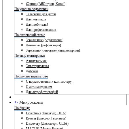
iOptron (АйОптрон, Китай)
По уровню подготовки
Телескопы для детей
Для новичков
Для любителей
Для профессионалов
По оптической схеме
Зеркальные (рефлекторы)
Линзовые (рефракторы)
Зеркально-линзовые (катадиоптрики)
По типу монтировки
Азимутальная
Экваториальная
Добсона
По другим параметрам
С подключением к компьютеру
С автонаведением
Для астрофотографий
+
-
Микроскопы
По бренду
Levenhuk (Левенгук; США)
Bresser (Брессер; Германия)
Discovery (Дискавери; США)
MAGUS (Магус; Россия)