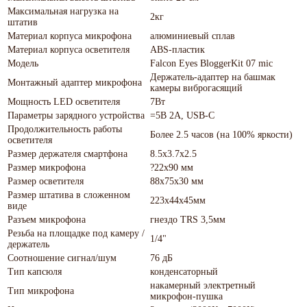
Максимальная нагрузка на
2кг
штатив
Материал корпуса микрофона
алюминиевый сплав
Материал корпуса осветителя
ABS-пластик
Модель
Falcon Eyes BloggerKit 07 mic
Держатель-адаптер на башмак
Монтажный адаптер микрофона
камеры виброгасящий
Мощность LED осветителя
7Вт
Параметры зарядного устройства
=5В 2А, USB-C
Продолжительность работы
Более 2.5 часов (на 100% яркости)
осветителя
Размер держателя смартфона
8.5х3.7х2.5
Размер микрофона
?22х90 мм
Размер осветителя
88х75х30 мм
Размер штатива в сложенном
223х44х45мм
виде
Разъем микрофона
гнездо TRS 3,5мм
Резьба на площадке под камеру /
1/4"
держатель
Соотношение сигнал/шум
76 дБ
Тип капсюля
конденсаторный
накамерный электретный
Тип микрофона
микрофон-пушка