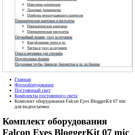
Нивелиры оптические
Лазерные дальномеры
Приборы неразрушающего контроля
Пневматические винтовки и пистолеты
Пневматические винтовки
Пневматические пистолеты
Оружейный тюнинг, уход за оружием
Камуфляжная лента и др.
Чистка и уход за оружием
Очки и наушники для стрельбы
Подствольные фонари
Подзорные трубы, бинокли, барометры и др. из бронзы
Главная
Фотооборудование
Постоянный свет
Комплекты постоянного света
Комплект оборудования Falcon Eyes BloggerKit 07 mic
для видеосъемки
Комплект оборудования
Falcon Eyes BloggerKit 07 mic