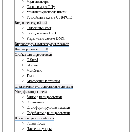
Мультивьюеры
Сигнализация Tally
Усилители-распределители
Устройства захвата USB/PCIE
Видеосвет студийный
Галогенный свет
Светодиодный LED
Управление светом DMX
Видеосендеры и аксессуары Accsoon
Накамерный свет LED
Стойки для видеосъемки
C-Stand
GBStand
MultiStand
Titan
Аксессуары к стойкам
Стедикамы и моторизованные системы
Модификаторы света
Зонты для видеосъемки
Отражатели
Светоформирующие насадки
Софтбоксы для видеосъемки
Плечевые упоры и обвесы
Follow focus
Плечевые упоры