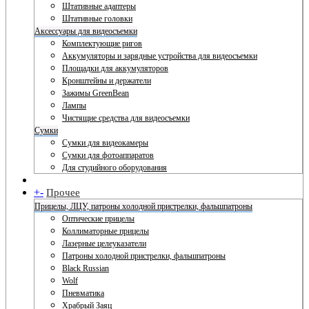
Штативные адаптеры
Штативные головки
Аксессуары для видеосъемки
Комплектующие ригов
Аккумуляторы и зарядные устройства для видеосъемки
Площадки для аккумуляторов
Кронштейны и держатели
Зажимы GreenBean
Лампы
Чистящие средства для видеосъемки
Сумки
Сумки для видеокамеры
Сумки для фотоаппаратов
Для студийного оборудования
+
-
Прочее
Прицелы, ЛЦУ, патроны холодной пристрелки, фальшпатроны
Оптические прицелы
Коллиматорные прицелы
Лазерные целеуказатели
Патроны холодной пристрелки, фальшпатроны
Black Russian
Wolf
Пневматика
Храбрый Заяц