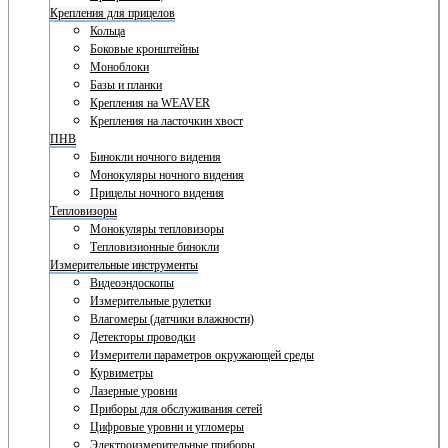
Крепления для прицелов
Кольца
Боковые кронштейны
Моноблоки
Базы и планки
Крепления на WEAVER
Крепления на ласточкин хвост
ПНВ
Бинокли ночного видения
Монокуляры ночного видения
Прицелы ночного видения
Тепловизоры
Монокуляры тепловизоры
Тепловизионные бинокли
Измерительные инструменты
Видеоэндоскопы
Измерительные рулетки
Влагомеры (датчики влажности)
Детекторы проводки
Измерители параметров окружающей среды
Курвиметры
Лазерные уровни
Приборы для обслуживания сетей
Цифровые уровни и угломеры
Электроизмерительные приборы