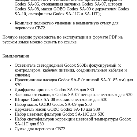
Godox SA-06, отсекающая заслонка Godox SA-07, шторки
Godox SA-08, маски GOBO Godox SA-09 с держателем Godox
SA-10, светофильты Godox SA-11C и SA-11T);
Комплект полностью упакован в компактную сумку для
переноски CB72.
Полную версию руководства по эксплуатации в формате PDF на
русском языке можно скачать по ссылке.
Комплектация
Осветитель светодиодный Godox S60Bi фокусируемый (с
контроллером, кабелем питания, соединительным кабелем и
ключом)
Проекционная насадка Godox SA-P (с линзой SA-01 85 мм) для
S30
Диафрагма ирисовая Godox SA-06 для S30
Заслонка отсекающая Godox SA-07 четырехлепестковая для S30
Шторки Godox SA-08 восьмилепестковые для S30
Набор масок GOBO Godox SA-09 для S30
Держатель масок GOBO Godox SA-10 для S30
Набор цветных фильтров Godox SA-11C для S30
Набор светофильтров коррекции цветовой температуры Godox
SA-11T для S30
Сумка для переноски CB72