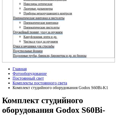
Нивелиры оптические
Лазерные дальномеры
Приборы неразрушающего контроля
Пневматические винтовки и пистолеты
Пневматические винтовки
Пневматические пистолеты
Оружейный тюнинг, уход за оружием
Камуфляжная лента и др.
Чистка и уход за оружием
Очки и наушники для стрельбы
Подствольные фонари
Подзорные трубы, бинокли, барометры и др. из бронзы
Главная
Фотооборудование
Постоянный свет
Комплекты постоянного света
Комплект студийного оборудования Godox S60Bi-K1
Комплект студийного
оборудования Godox S60Bi-