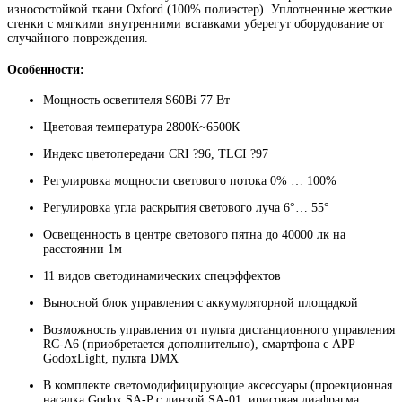
износостойкой ткани Oxford (100% полиэстер). Уплотненные жесткие
стенки с мягкими внутренними вставками уберегут оборудование от
случайного повреждения.
Особенности:
Мощность осветителя S60Bi 77 Вт
Цветовая температура 2800К~6500К
Индекс цветопередачи CRI ?96, TLCI ?97
Регулировка мощности светового потока 0% … 100%
Регулировка угла раскрытия светового луча 6°… 55°
Освещенность в центре светового пятна до 40000 лк на
расстоянии 1м
11 видов светодинамических спецэффектов
Выносной блок управления с аккумуляторной площадкой
Возможность управления от пульта дистанционного управления
RC-A6 (приобретается дополнительно), смартфона с APP
GodoxLight, пульта DMX
В комплекте светомодифицирующие аксессуары (проекционная
насадка Godox SA-P с линзой SA-01, ирисовая диафрагма