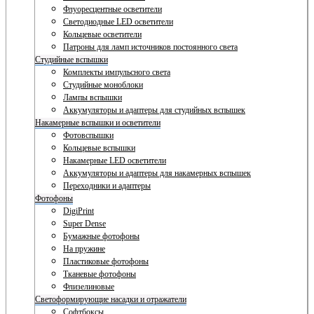
Флуоресцентные осветители
Светодиодные LED осветители
Кольцевые осветители
Патроны для ламп источников постоянного света
Студийные вспышки
Комплекты импульсного света
Студийные моноблоки
Лампы вспышки
Аккумуляторы и адаптеры для студийных вспышек
Накамерные вспышки и осветители
Фотовспышки
Кольцевые вспышки
Накамерные LED осветители
Аккумуляторы и адаптеры для накамерных вспышек
Переходники и адаптеры
Фотофоны
DigiPrint
Super Dense
Бумажные фотофоны
На пружине
Пластиковые фотофоны
Тканевые фотофоны
Флизелиновые
Светоформирующие насадки и отражатели
Софтбоксы