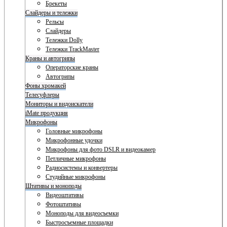
Брекеты
Слайдеры и тележки
Рельсы
Слайдеры
Тележки Dolly
Тележки TrackMaster
Краны и автогрипы
Операторские краны
Автогрипы
Фоны хромакей
Телесуфлеры
Мониторы и видоискатели
iMate продукция
Микрофоны
Головные микрофоны
Микрофонные удочки
Микрофоны для фото DSLR и видеокамер
Петличные микрофоны
Радиосистемы и конвертеры
Студийные микрофоны
Штативы и моноподы
Видеоштативы
Фотоштативы
Моноподы для видеосъемки
Быстросъемные площадки