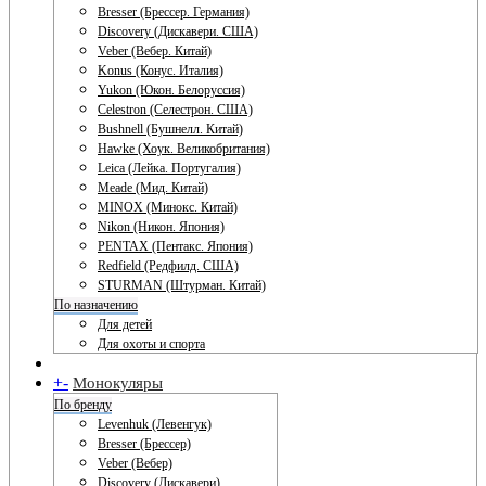
Bresser (Брессер. Германия)
Discovery (Дискавери. США)
Veber (Вебер. Китай)
Konus (Конус. Италия)
Yukon (Юкон. Белоруссия)
Celestron (Селестрон. США)
Bushnell (Бушнелл. Китай)
Hawke (Хоук. Великобритания)
Leica (Лейка. Португалия)
Meade (Мид. Китай)
MINOX (Минокс. Китай)
Nikon (Никон. Япония)
PENTAX (Пентакс. Япония)
Redfield (Редфилд. США)
STURMAN (Штурман. Китай)
По назначению
Для детей
Для охоты и спорта
+
-
Монокуляры
По бренду
Levenhuk (Левенгук)
Bresser (Брессер)
Veber (Вебер)
Discovery (Дискавери)