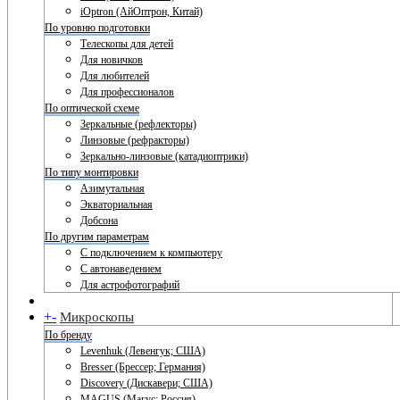
iOptron (АйОптрон, Китай)
По уровню подготовки
Телескопы для детей
Для новичков
Для любителей
Для профессионалов
По оптической схеме
Зеркальные (рефлекторы)
Линзовые (рефракторы)
Зеркально-линзовые (катадиоптрики)
По типу монтировки
Азимутальная
Экваториальная
Добсона
По другим параметрам
С подключением к компьютеру
С автонаведением
Для астрофотографий
+
-
Микроскопы
По бренду
Levenhuk (Левенгук; США)
Bresser (Брессер; Германия)
Discovery (Дискавери; США)
MAGUS (Магус; Россия)