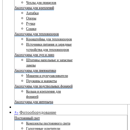
Чехлы для прицелов
Аксессуары для креплений
Антабки
Опоры
Ручки
Сошки
Аксессуары для тепловизоров
Кронштейны для тепловизоров
Источники питания и зарядные
устройства для тепловизоров
Аксессуары для луп и линз
Штативы напольные и запасные
лампы
Аксессуары для пневматики
Мишени и пулеулавливатели
Пружины и манжеты
Аксессуары для подствольных фонарей
Кольца и крепления для
фонарей
Аксессуары для интерьера
+
-
Фотооборудование
Постоянный свет
Комплекты постоянного света
Галогенные осветители