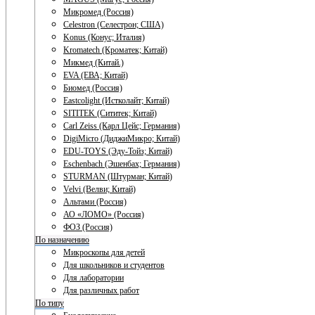
Микромед (Россия)
Celestron (Селестрон; США)
Konus (Конус; Италия)
Kromatech (Кроматек; Китай)
Микмед (Китай.)
EVA (ЕВА; Китай)
Биомед (Россия)
Eastcolight (Истколайт; Китай)
SITITEK (Сититек; Китай)
Carl Zeiss (Карл Цейс; Германия)
DigiMicro (ДиджиМикро; Китай)
EDU-TOYS (Эду-Тойз; Китай)
Eschenbach (Эшенбах; Германия)
STURMAN (Штурман; Китай)
Velvi (Велви; Китай)
Альтами (Россия)
АО «ЛОМО» (Россия)
ФОЗ (Россия)
По назначению
Микроскопы для детей
Для школьников и студентов
Для лаборатории
Для различных работ
По типу