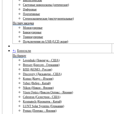
Биологические
Световые микроскопы (оптические)
Цифровые
Портативные
Стереоскопические (инструментальные)
По типу насадки
Монокулярные
Бинокулярные
Тринокулярные
Подключение по USB (LCD экран)
+
-
Бинокли
По бренду
Levenhuk (Левенгук - США)
Bresser (Брессер - Германия)
БПЦ (КОМЗ - Россия)
Discovery (Дискавери - США)
Konus (Конус - Италия)
Veber (Вебер - Китай)
Nikon (Никон - Япония)
Vixen Optics (Виксен Оптикс - Япония)
Celestron (Селестрон - США)
Kromatech (Кроматек - Китай)
LUNT Solar Systems (Германия)
Pentax (Пентакс - Япония)