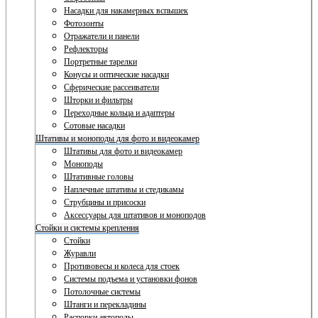
Насадки для накамерных вспышек
Фотозонты
Отражатели и панели
Рефлекторы
Портретные тарелки
Конусы и оптические насадки
Сферические рассеиватели
Шторки и фильтры
Переходные кольца и адаптеры
Сотовые насадки
Штативы и моноподы для фото и видеокамер
Штативы для фото и видеокамер
Моноподы
Штативные головы
Наплечные штативы и стедикамы
Струбцины и присоски
Аксессуары для штативов и моноподов
Стойки и системы крепления
Стойки
Журавли
Противовесы и колеса для стоек
Системы подъема и установки фонов
Потолочные системы
Штанги и перекладины
Распорки автополы