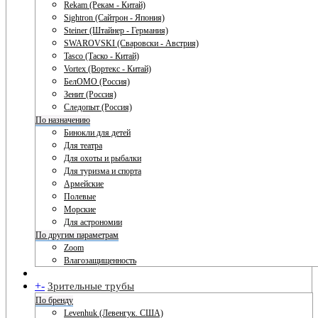
Rekam (Рекам - Китай)
Sightron (Сайтрон - Япония)
Steiner (Штайнер - Германия)
SWAROVSKI (Сваровски - Австрия)
Tasco (Таско - Китай)
Vortex (Вортекс - Китай)
БелОМО (Россия)
Зенит (Россия)
Следопыт (Россия)
По назначению
Бинокли для детей
Для театра
Для охоты и рыбалки
Для туризма и спорта
Армейские
Полевые
Морские
Для астрономии
По другим параметрам
Zoom
Влагозащищенность
+
-
Зрительные трубы
По бренду
Levenhuk (Левенгук. США)