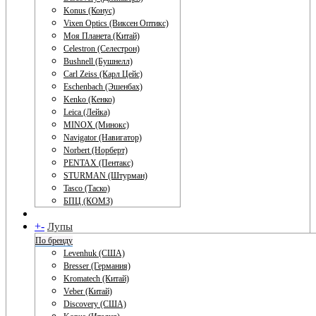
Konus (Конус)
Vixen Optics (Виксен Оптикс)
Моя Планета (Китай)
Celestron (Селестрон)
Bushnell (Бушнелл)
Carl Zeiss (Карл Цейс)
Eschenbach (Эшенбах)
Kenko (Кенко)
Leica (Лейка)
MINOX (Минокс)
Navigator (Навигатор)
Norbert (Норберт)
PENTAX (Пентакс)
STURMAN (Штурман)
Tasco (Таско)
БПЦ (КОМЗ)
+
-
Лупы
По бренду
Levenhuk (США)
Bresser (Германия)
Kromatech (Китай)
Veber (Китай)
Discovery (США)