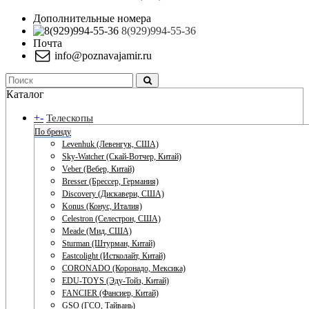
Дополнительные номера
8(929)994-55-36
Почта
info@poznavajamir.ru
Каталог
+
-
Телескопы
По бренду
Levenhuk (Левенгук, США)
Sky-Watcher (Скай-Вотчер, Китай)
Veber (Вебер, Китай)
Bresser (Брессер, Германия)
Discovery (Дискавери, США)
Konus (Конус, Италия)
Celestron (Селестрон, США)
Meade (Мид, США)
Sturman (Штурман, Китай)
Eastcolight (Истколайт, Китай)
CORONADO (Коронадо, Мексика)
EDU-TOYS (Эду-Тойз, Китай)
FANCIER (Фансиер, Китай)
GSO (ГСО, Тайвань)