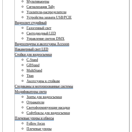
Мультивьюеры
Сигнализация Tally
Усилители-распределители
Устройства захвата USB/PCIE
Видеосвет студийный
Галогенный свет
Светодиодный LED
Управление светом DMX
Видеосендеры и аксессуары Accsoon
Накамерный свет LED
Стойки для видеосъемки
C-Stand
GBStand
MultiStand
Titan
Аксессуары к стойкам
Стедикамы и моторизованные системы
Модификаторы света
Зонты для видеосъемки
Отражатели
Светоформирующие насадки
Софтбоксы для видеосъемки
Плечевые упоры и обвесы
Follow focus
Плечевые упоры