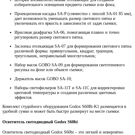
избирательного освещения предмета съемки или фона;
Проекционная насадка SA-P (совместно с линзой SA-01 85 мм),
дает возможность уменьшать размер светового пятна и
увеличивать его яркость в зависимости от задач съемки;
Ирисовая диафрагма SA-06, помогающая плавно и точно
регулировать размер светового пятна;
Заслонка отсекающая SA-07 для формирования светового пятна
различной формы: прямоугольник, квадрат, трапеция,
треугольник, неправильный многоугольник;
Набор масок GOBO SA-09 для формирования светотеневого
рисунка на фоне или объекте съемки;
Держатель масок GOBO SA-10;
Наборы светофильтров SA-11T и SA-11C для корректировки
цветовой температуры и создания различных цветовых
эффектов.
Комплект студийного оборудования Godox S60Bi-K1 размещается в
удобной сумке и может быть быстро развернут на месте съемки.
Осветитель светодиодный Godox S60bi
Осветитель светодиодный Godox S60bi – это легкий и невероятно