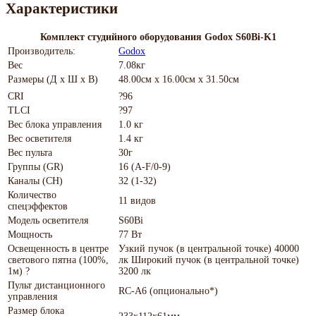
Характеристики
Комплект студийного оборудования Godox S60Bi-K1
Производитель:
Godox
Вес
7.08кг
Размеры (Д х Ш х В)
48.00см x 16.00см x 31.50см
CRI
?96
TLCI
?97
Вес блока управления
1.0 кг
Вес осветителя
1.4 кг
Вес пульта
30г
Группы (GR)
16 (A-F/0-9)
Каналы (CH)
32 (1-32)
Количество
11 видов
спецэффектов
Модель осветителя
S60Bi
Мощность
77 Вт
Освещенность в центре
Узкий пучок (в центральной точке) 40000
светового пятна (100%,
лк Широкий пучок (в центральной точке)
1м) ?
3200 лк
Пульт дистанционного
RC-A6 (опционально*)
управления
Размер блока