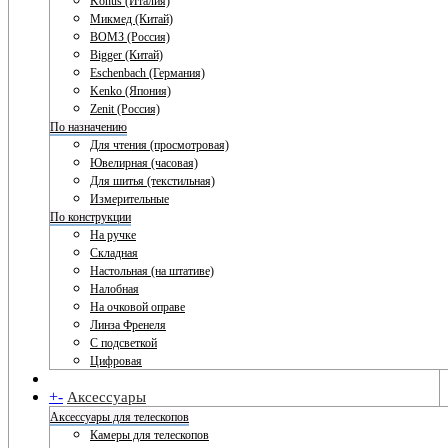
Konus (Италия)
Микмед (Китай)
ВОМЗ (Россия)
Bigger (Китай)
Eschenbach (Германия)
Kenko (Япония)
Zenit (Россия)
По назначению
Для чтения (просмотровая)
Ювелирная (часовая)
Для шитья (текстильная)
Измерительные
По конструкции
На ручке
Складная
Настольная (на штативе)
Налобная
На очковой оправе
Линза Френеля
С подсветкой
Цифровая
+
-
Аксессуары
Аксессуары для телескопов
Камеры для телескопов