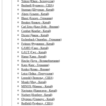
Yukon (Юкон - Белоруссия)
Bushnell (Бушнелл - США)
Sturman (Штурман - Китай)
Alpen (Альпен - Китай)
Blaser (Блазер - Германия)
Breaker (Брикер - Китай)
Carl Zeiss (Карл Цейс - Япония)
Combat (Комбат - Китай)
Dicom (Диком - Китай)
Eschenbach (Эшенбах - Германия)
Fujinon (Фуджинон - Китай)
GAMO (Гамо - Китай)
GAUT (Гаут - Китай)
Hama (Хама - Китай)
Hawke (Хоук - Великобритания)
Kaps (Капс - Германия)
Kenko (Кенко - Япония)
Leica (Лейка - Португалия)
Leupold (Люпольд - США)
Meade (Мид - Китай)
MINOX (Минокс - Китай)
Navigator (Навигатор - Китай)
Norbert (Норберт - Китай)
Olympus (Олимпус - Китай)
Redfield (Редфилд - США)