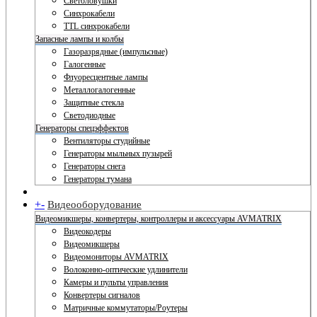
Светоловушки
Синхрокабели
TTL синхрокабели
Запасные лампы и колбы
Газоразрядные (импульсные)
Галогенные
Флуоресцентные лампы
Металлогалогенные
Защитные стекла
Светодиодные
Генераторы спецэффектов
Вентиляторы студийные
Генераторы мыльных пузырей
Генераторы снега
Генераторы тумана
+
-
Видеооборудование
Видеомикшеры, конвертеры, контроллеры и аксессуары AVMATRIX
Видеокодеры
Видеомикшеры
Видеомониторы AVMATRIX
Волоконно-оптические удлинители
Камеры и пульты управления
Конвертеры сигналов
Матричные коммутаторы/Роутеры