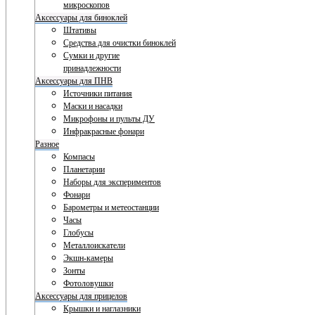
микроскопов
Аксессуары для биноклей
Штативы
Средства для очистки биноклей
Сумки и другие
принадлежности
Аксессуары для ПНВ
Источники питания
Маски и насадки
Микрофоны и пульты ДУ
Инфракрасные фонари
Разное
Компасы
Планетарии
Наборы для экспериментов
Фонари
Барометры и метеостанции
Часы
Глобусы
Металлоискатели
Экшн-камеры
Зонты
Фотоловушки
Аксессуары для прицелов
Крышки и наглазники