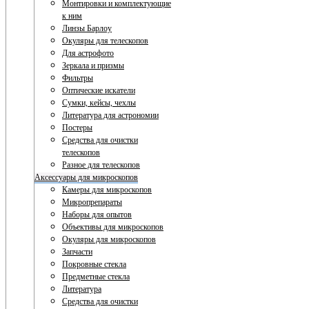
Монтировки и комплектующие
к ним
Линзы Барлоу
Окуляры для телескопов
Для астрофото
Зеркала и призмы
Фильтры
Оптические искатели
Сумки, кейсы, чехлы
Литература для астрономии
Постеры
Средства для очистки
телескопов
Разное для телескопов
Аксессуары для микроскопов
Камеры для микроскопов
Микропрепараты
Наборы для опытов
Объективы для микроскопов
Окуляры для микроскопов
Запчасти
Покровные стекла
Предметные стекла
Литература
Средства для очистки