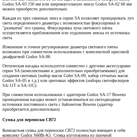
Godox SA-03 150 мм или широкоугольную линзу Godox SA-02 60 мм
можно приобрести дополнительно.
Каждая из трех сменных линз в серии SA позволяет проецировать луч
света определенного диаметра с возможностью фокусировки и
"размытия" его границ. Фокусировка луча светового пятна
осуществляется приближением или отдалением линзы от источника
света.
Изменение и точное регулирование диаметра светового пятна
возможно при совместном использовании с комплектной ирисовой
диафрагмой Godox SA-06.
Оптическая насадка используется совместно с другими аксессуарами
серии SA (комплектными и дополнительно приобретаемыми) для
создания световых (набор масок Gobo SA-09, набор сетчатых масок
Godox SA-05 и т.д.) или цветовых эффектов (наборы светофильтров
SA-11T и SA-11C).
При совместном использовании с адаптером Godox SA-17 Bowens
проекционная насадка может устанавливаться на светодиодные
источники постоянного света с байонетом Bowens (адаптер
приобретается дополнительно).
Сумка для переноски CB72
Компактная сумка для переноски CB72 полностью вмещает в себя
комплект Godox S60Bi-K1. Сумка изготовлена из прочной