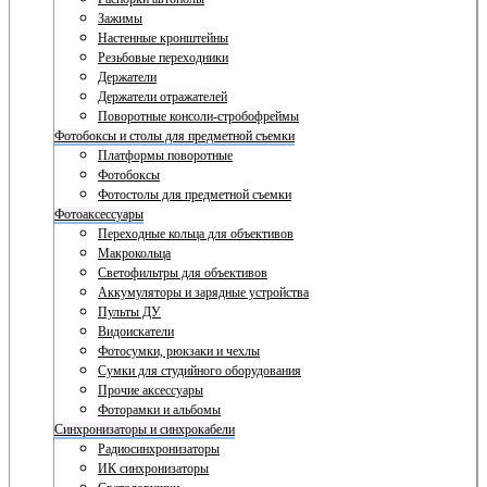
Зажимы
Настенные кронштейны
Резьбовые переходники
Держатели
Держатели отражателей
Поворотные консоли-стробофреймы
Фотобоксы и столы для предметной съемки
Платформы поворотные
Фотобоксы
Фотостолы для предметной съемки
Фотоаксессуары
Переходные кольца для объективов
Макрокольца
Светофильтры для объективов
Аккумуляторы и зарядные устройства
Пульты ДУ
Видоискатели
Фотосумки, рюкзаки и чехлы
Сумки для студийного оборудования
Прочие аксессуары
Фоторамки и альбомы
Синхронизаторы и синхрокабели
Радиосинхронизаторы
ИК синхронизаторы