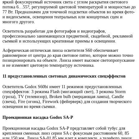
яркий фокусируемый источник света с углом раскрытия светового
потока 6…55?, регулируемой цветовой температурой и мощностью до
77 Вт. Предназначен для точечной подсветки объектов во время фото-
и видеосъемок, освещения театральных или концертных сцен и
многого другого.
Осветитель разработан для фотографов и видеографов,
профессионально занимающихся предметной, свадебной, рекламной
съемкой и использующих креативные приемы в освещении.
Асферическая оптическая линза осветителя S60 обеспечивает
равномерное от центра до края световое пятно, которое можно точно
позиционировать на объекте. Линза имеет высокое светопропускание
и не изменяет цветовую температуру источника.
11 предустановленных световых динамических спецэффектов
Осветитель Godox S60bi имеет 11 режимов предустановленных
спецэффектов: 3 режима Flash (мигающий свет), 3 режима Storm
(гроза), TV (телевизор), Broken bulb (мерцающая лампа), Candle
(свеча), Fire (огонь), Firework (фейерверк) для создания творческого
освещения во время съемки.
Проекционная насадка Godox SA-P
Проекционная насадка Godox SA-P представляет собой тубус для
крепления сменных линз серии SA с фокусным расстоянием 60, 85
или 150 мм. Линза SA-01 85 мм идет в комплекте, а телефото линзу