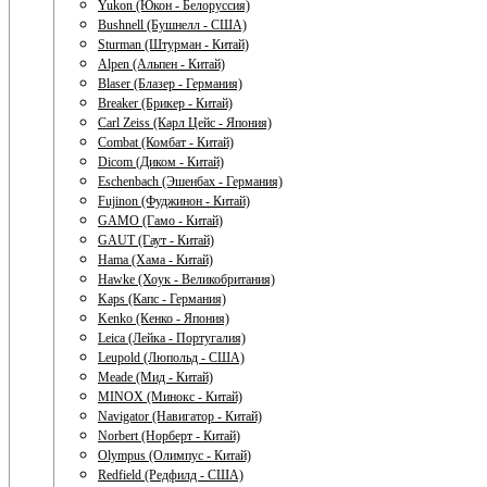
Yukon (Юкон - Белоруссия)
Bushnell (Бушнелл - США)
Sturman (Штурман - Китай)
Alpen (Альпен - Китай)
Blaser (Блазер - Германия)
Breaker (Брикер - Китай)
Carl Zeiss (Карл Цейс - Япония)
Combat (Комбат - Китай)
Dicom (Диком - Китай)
Eschenbach (Эшенбах - Германия)
Fujinon (Фуджинон - Китай)
GAMO (Гамо - Китай)
GAUT (Гаут - Китай)
Hama (Хама - Китай)
Hawke (Хоук - Великобритания)
Kaps (Капс - Германия)
Kenko (Кенко - Япония)
Leica (Лейка - Португалия)
Leupold (Люпольд - США)
Meade (Мид - Китай)
MINOX (Минокс - Китай)
Navigator (Навигатор - Китай)
Norbert (Норберт - Китай)
Olympus (Олимпус - Китай)
Redfield (Редфилд - США)