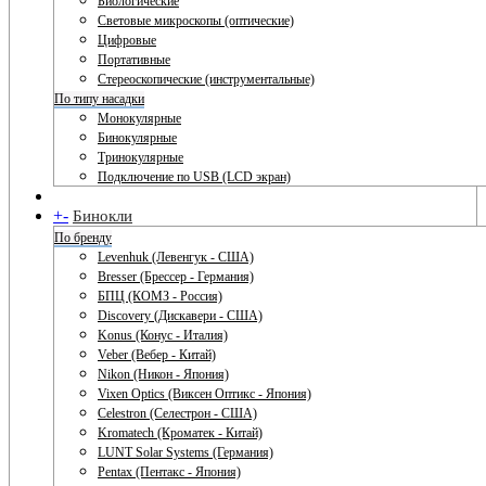
Биологические
Световые микроскопы (оптические)
Цифровые
Портативные
Стереоскопические (инструментальные)
По типу насадки
Монокулярные
Бинокулярные
Тринокулярные
Подключение по USB (LCD экран)
+
-
Бинокли
По бренду
Levenhuk (Левенгук - США)
Bresser (Брессер - Германия)
БПЦ (КОМЗ - Россия)
Discovery (Дискавери - США)
Konus (Конус - Италия)
Veber (Вебер - Китай)
Nikon (Никон - Япония)
Vixen Optics (Виксен Оптикс - Япония)
Celestron (Селестрон - США)
Kromatech (Кроматек - Китай)
LUNT Solar Systems (Германия)
Pentax (Пентакс - Япония)