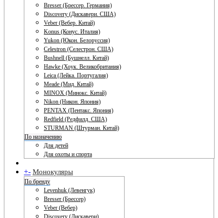
Bresser (Брессер. Германия)
Discovery (Дискавери. США)
Veber (Вебер. Китай)
Konus (Конус. Италия)
Yukon (Юкон. Белоруссия)
Celestron (Селестрон. США)
Bushnell (Бушнелл. Китай)
Hawke (Хоук. Великобритания)
Leica (Лейка. Португалия)
Meade (Мид. Китай)
MINOX (Минокс. Китай)
Nikon (Никон. Япония)
PENTAX (Пентакс. Япония)
Redfield (Редфилд. США)
STURMAN (Штурман. Китай)
По назначению
Для детей
Для охоты и спорта
+
-
Монокуляры
По бренду
Levenhuk (Левенгук)
Bresser (Брессер)
Veber (Вебер)
Discovery (Дискавери)