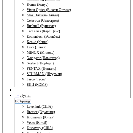
Konus (Конус)
Vixen Optics (Виксен Оптикс)
Моя Планета (Китай)
Celestron (Селестрон)
Bushnell (Бушнелл)
Carl Zeiss (Карл Цейс)
Eschenbach (Эшенбах)
Kenko (Кенко)
Leica (Лейка)
MINOX (Минокс)
Navigator (Навигатор)
Norbert (Норберт)
PENTAX (Пентакс)
STURMAN (Штурман)
Tasco (Таско)
БПЦ (КОМЗ)
+
-
Лупы
По бренду
Levenhuk (США)
Bresser (Германия)
Kromatech (Китай)
Veber (Китай)
Discovery (США)