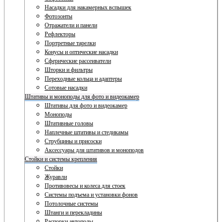
Насадки для накамерных вспышек
Фотозонты
Отражатели и панели
Рефлекторы
Портретные тарелки
Конусы и оптические насадки
Сферические рассеиватели
Шторки и фильтры
Переходные кольца и адаптеры
Сотовые насадки
Штативы и моноподы для фото и видеокамер
Штативы для фото и видеокамер
Моноподы
Штативные головы
Наплечные штативы и стедикамы
Струбцины и присоски
Аксессуары для штативов и моноподов
Стойки и системы крепления
Стойки
Журавли
Противовесы и колеса для стоек
Системы подъема и установки фонов
Потолочные системы
Штанги и перекладины
Распорки автополы