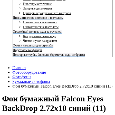
Нивелиры оптические
Лазерные дальномеры
Приборы неразрушающего контроля
Пневматические винтовки и пистолеты
Пневматические винтовки
Пневматические пистолеты
Оружейный тюнинг, уход за оружием
Камуфляжная лента и др.
Чистка и уход за оружием
Очки и наушники для стрельбы
Подствольные фонари
Подзорные трубы, бинокли, барометры и др. из бронзы
Главная
Фотооборудование
Фотофоны
Бумажные фотофоны
Фон бумажный Falcon Eyes BackDrop 2.72x10 синий (11)
Фон бумажный Falcon Eyes
BackDrop 2.72x10 синий (11)