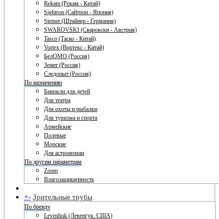
Rekam (Рекам - Китай)
Sightron (Сайтрон - Япония)
Steiner (Штайнер - Германия)
SWAROVSKI (Сваровски - Австрия)
Tasco (Таско - Китай)
Vortex (Вортекс - Китай)
БелОМО (Россия)
Зенит (Россия)
Следопыт (Россия)
По назначению
Бинокли для детей
Для театра
Для охоты и рыбалки
Для туризма и спорта
Армейские
Полевые
Морские
Для астрономии
По другим параметрам
Zoom
Влагозащищенность
+
-
Зрительные трубы
По бренду
Levenhuk (Левенгук. США)