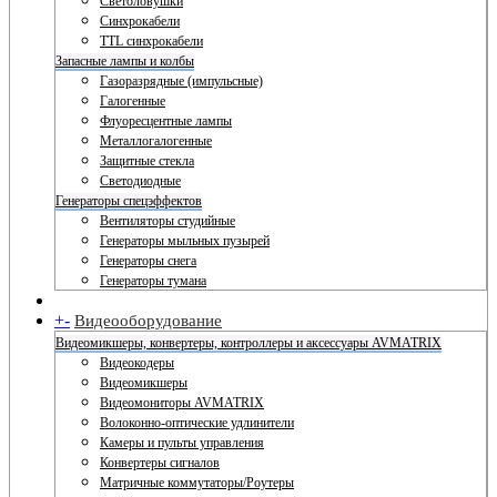
Светоловушки
Синхрокабели
TTL синхрокабели
Запасные лампы и колбы
Газоразрядные (импульсные)
Галогенные
Флуоресцентные лампы
Металлогалогенные
Защитные стекла
Светодиодные
Генераторы спецэффектов
Вентиляторы студийные
Генераторы мыльных пузырей
Генераторы снега
Генераторы тумана
+
-
Видеооборудование
Видеомикшеры, конвертеры, контроллеры и аксессуары AVMATRIX
Видеокодеры
Видеомикшеры
Видеомониторы AVMATRIX
Волоконно-оптические удлинители
Камеры и пульты управления
Конвертеры сигналов
Матричные коммутаторы/Роутеры