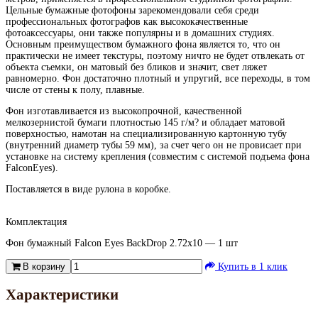
Цельные бумажные фотофоны зарекомендовали себя среди
профессиональных фотографов как высококачественные
фотоаксессуары, они также популярны и в домашних студиях.
Основным преимуществом бумажного фона является то, что он
практически не имеет текстуры, поэтому ничто не будет отвлекать от
объекта съемки, он матовый без бликов и значит, свет ляжет
равномерно. Фон достаточно плотный и упругий, все переходы, в том
числе от стены к полу, плавные.
Фон изготавливается из высокопрочной, качественной
мелкозернистой бумаги плотностью 145 г/м? и обладает матовой
поверхностью, намотан на специализированную картонную тубу
(внутренний диаметр тубы 59 мм), за счет чего он не провисает при
установке на систему крепления (совместим с системой подъема фона
FalconEyes).
Поставляется в виде рулона в коробке.
Комплектация
Фон бумажный Falcon Eyes BackDrop 2.72x10 — 1 шт
В корзину
Купить в 1 клик
Характеристики