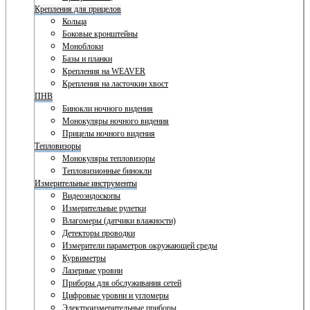
Крепления для прицелов
Кольца
Боковые кронштейны
Моноблоки
Базы и планки
Крепления на WEAVER
Крепления на ласточкин хвост
ПНВ
Бинокли ночного видения
Монокуляры ночного видения
Прицелы ночного видения
Тепловизоры
Монокуляры тепловизоры
Тепловизионные бинокли
Измерительные инструменты
Видеоэндоскопы
Измерительные рулетки
Влагомеры (датчики влажности)
Детекторы проводки
Измерители параметров окружающей среды
Курвиметры
Лазерные уровни
Приборы для обслуживания сетей
Цифровые уровни и угломеры
Электроизмерительные приборы