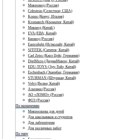
Микромед (Россия)
Celestron (Селестрон; США)
Konus (Конус; Италия)
Kromatech (Кроматек; Китай)
Микмед (Китай.)
EVA (ЕВА; Китай)
Биомед (Россия)
Eastcolight (Истколайт; Китай)
SITITEK (Сититек; Китай)
Carl Zeiss (Карл Цейс; Германия)
DigiMicro (ДиджиМикро; Китай)
EDU-TOYS (Эду-Тойз; Китай)
Eschenbach (Эшенбах; Германия)
STURMAN (Штурман; Китай)
Velvi (Велви; Китай)
Альтами (Россия)
АО «ЛОМО» (Россия)
ФОЗ (Россия)
По назначению
Микроскопы для детей
Для школьников и студентов
Для лаборатории
Для различных работ
По типу