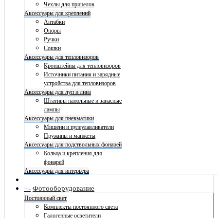
Чехлы для прицелов
Аксессуары для креплений
Антабки
Опоры
Ручки
Сошки
Аксессуары для тепловизоров
Кронштейны для тепловизоров
Источники питания и зарядные
устройства для тепловизоров
Аксессуары для луп и линз
Штативы напольные и запасные
лампы
Аксессуары для пневматики
Мишени и пулеулавливатели
Пружины и манжеты
Аксессуары для подствольных фонарей
Кольца и крепления для
фонарей
Аксессуары для интерьера
+
-
Фотооборудование
Постоянный свет
Комплекты постоянного света
Галогенные осветители