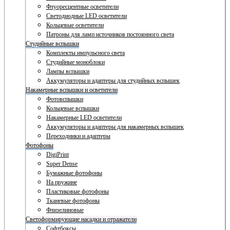
Флуоресцентные осветители
Светодиодные LED осветители
Кольцевые осветители
Патроны для ламп источников постоянного света
Студийные вспышки
Комплекты импульсного света
Студийные моноблоки
Лампы вспышки
Аккумуляторы и адаптеры для студийных вспышек
Накамерные вспышки и осветители
Фотовспышки
Кольцевые вспышки
Накамерные LED осветители
Аккумуляторы и адаптеры для накамерных вспышек
Переходники и адаптеры
Фотофоны
DigiPrint
Super Dense
Бумажные фотофоны
На пружине
Пластиковые фотофоны
Тканевые фотофоны
Флизелиновые
Светоформирующие насадки и отражатели
Софтбоксы