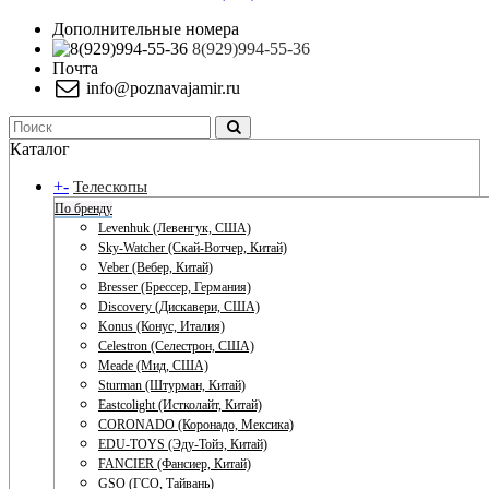
Дополнительные номера
8(929)994-55-36
Почта
info@poznavajamir.ru
Каталог
+
-
Телескопы
По бренду
Levenhuk (Левенгук, США)
Sky-Watcher (Скай-Вотчер, Китай)
Veber (Вебер, Китай)
Bresser (Брессер, Германия)
Discovery (Дискавери, США)
Konus (Конус, Италия)
Celestron (Селестрон, США)
Meade (Мид, США)
Sturman (Штурман, Китай)
Eastcolight (Истколайт, Китай)
CORONADO (Коронадо, Мексика)
EDU-TOYS (Эду-Тойз, Китай)
FANCIER (Фансиер, Китай)
GSO (ГСО, Тайвань)