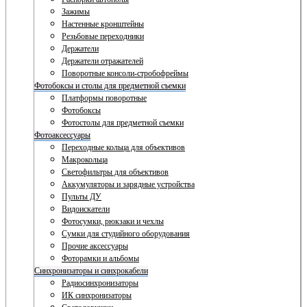
Зажимы
Настенные кронштейны
Резьбовые переходники
Держатели
Держатели отражателей
Поворотные консоли-стробофреймы
Фотобоксы и столы для предметной съемки
Платформы поворотные
Фотобоксы
Фотостолы для предметной съемки
Фотоаксессуары
Переходные кольца для объективов
Макрокольца
Светофильтры для объективов
Аккумуляторы и зарядные устройства
Пульты ДУ
Видоискатели
Фотосумки, рюкзаки и чехлы
Сумки для студийного оборудования
Прочие аксессуары
Фоторамки и альбомы
Синхронизаторы и синхрокабели
Радиосинхронизаторы
ИК синхронизаторы