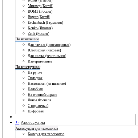
Konus (Италия)
Микмед (Китай)
ВОМЗ (Россия)
Bigger (Китай)
Eschenbach (Германия)
Kenko (Япония)
Zenit (Россия)
По назначению
Для чтения (просмотровая)
Ювелирная (часовая)
Для шитья (текстильная)
Измерительные
По конструкции
На ручке
Складная
Настольная (на штативе)
Налобная
На очковой оправе
Линза Френеля
С подсветкой
Цифровая
+
-
Аксессуары
Аксессуары для телескопов
Камеры для телескопов