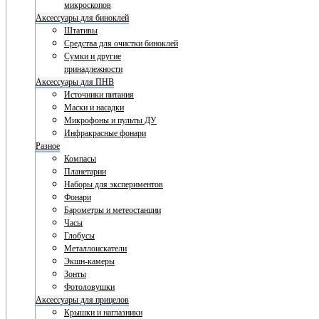
микроскопов
Аксессуары для биноклей
Штативы
Средства для очистки биноклей
Сумки и другие
принадлежности
Аксессуары для ПНВ
Источники питания
Маски и насадки
Микрофоны и пульты ДУ
Инфракрасные фонари
Разное
Компасы
Планетарии
Наборы для экспериментов
Фонари
Барометры и метеостанции
Часы
Глобусы
Металлоискатели
Экшн-камеры
Зонты
Фотоловушки
Аксессуары для прицелов
Крышки и наглазники