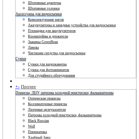
Штативные адаптеры
Штативные головки
Аксессуары для видеосъемки
Комплектующие ригов
Аккумуляторы и зарядные устройства для видеосъемки
Площадки для аккумуляторов
Кронштейны и держатели
Зажимы GreenBean
Лампы
Чистящие средства для видеосъемки
Сумки
Сумки для видеокамеры
Сумки для фотоаппаратов
Для студийного оборудования
+
-
Прочее
Прицелы, ЛЦУ, патроны холодной пристрелки, фальшпатроны
Оптические прицелы
Коллиматорные прицелы
Лазерные целеуказатели
Патроны холодной пристрелки, фальшпатроны
Black Russian
Wolf
Пневматика
Храбрый Заяц