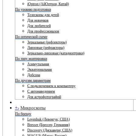
iOptron (АйОптрон, Китай)
По уровню подготовки
Телескопы для детей
Для новичков
Для любителей
Для профессионалов
По оптической схеме
Зеркальные (рефлекторы)
Линзовые (рефракторы)
Зеркально-линзовые (катадиоптрики)
По типу монтировки
Азимутальная
Экваториальная
Добсона
По другим параметрам
С подключением к компьютеру
С автонаведением
Для астрофотографий
+
-
Микроскопы
По бренду
Levenhuk (Левенгук; США)
Bresser (Брессер; Германия)
Discovery (Дискавери; США)
MAGUS (Магус; Россия)