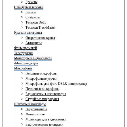
Брекеты
Слайдеры и тележки
Рельсы
Слайдеры
Тележки Dolly
Тележки TrackMaster
Краны и автогрипы
Операторские краны
Автогрипы
Фоны хромакей
Телесуфлеры
Мониторы и видоискатели
iMate продукция
Микрофоны
Головные микрофоны
Микрофонные удочки
Микрофоны для фото DSLR и видеокамер
Петличные микрофоны
Радиосистемы и конвертеры
Студийные микрофоны
Штативы и моноподы
Видеоштативы
Фотоштативы
Моноподы для видеосъемки
Быстросъемные площадки