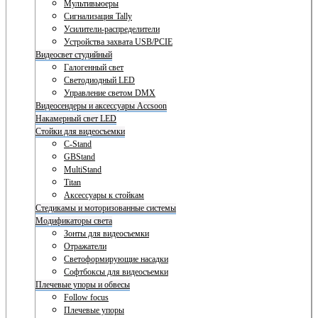
Мультивьюеры
Сигнализация Tally
Усилители-распределители
Устройства захвата USB/PCIE
Видеосвет студийный
Галогенный свет
Светодиодный LED
Управление светом DMX
Видеосендеры и аксессуары Accsoon
Накамерный свет LED
Стойки для видеосъемки
C-Stand
GBStand
MultiStand
Titan
Аксессуары к стойкам
Стедикамы и моторизованные системы
Модификаторы света
Зонты для видеосъемки
Отражатели
Светоформирующие насадки
Софтбоксы для видеосъемки
Плечевые упоры и обвесы
Follow focus
Плечевые упоры