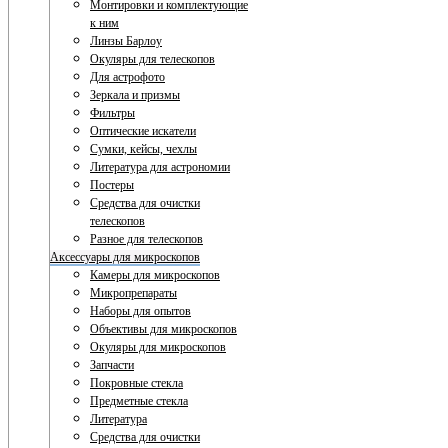
Монтировки и комплектующие
к ним
Линзы Барлоу
Окуляры для телескопов
Для астрофото
Зеркала и призмы
Фильтры
Оптические искатели
Сумки, кейсы, чехлы
Литература для астрономии
Постеры
Средства для очистки
телескопов
Разное для телескопов
Аксессуары для микроскопов
Камеры для микроскопов
Микропрепараты
Наборы для опытов
Объективы для микроскопов
Окуляры для микроскопов
Запчасти
Покровные стекла
Предметные стекла
Литература
Средства для очистки