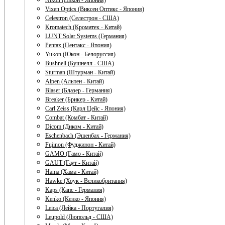
Nikon (Никон - Япония)
Vixen Optics (Виксен Оптикс - Япония)
Celestron (Селестрон - США)
Kromatech (Кроматек - Китай)
LUNT Solar Systems (Германия)
Pentax (Пентакс - Япония)
Yukon (Юкон - Белоруссия)
Bushnell (Бушнелл - США)
Sturman (Штурман - Китай)
Alpen (Альпен - Китай)
Blaser (Блазер - Германия)
Breaker (Брикер - Китай)
Carl Zeiss (Карл Цейс - Япония)
Combat (Комбат - Китай)
Dicom (Диком - Китай)
Eschenbach (Эшенбах - Германия)
Fujinon (Фуджинон - Китай)
GAMO (Гамо - Китай)
GAUT (Гаут - Китай)
Hama (Хама - Китай)
Hawke (Хоук - Великобритания)
Kaps (Капс - Германия)
Kenko (Кенко - Япония)
Leica (Лейка - Португалия)
Leupold (Люпольд - США)