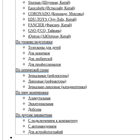
Sturman (Штурман, Китай)
Eastcolight (Истколайт, Китай)
CORONADO (Коронадо, Мексика)
EDU-TOYS (Эду-Тойз, Китай)
FANCIER (Фансиер, Китай)
GSO (ГСО, Тайвань)
iOptron (АйОптрон, Китай)
По уровню подготовки
Телескопы для детей
Для новичков
Для любителей
Для профессионалов
По оптической схеме
Зеркальные (рефлекторы)
Линзовые (рефракторы)
Зеркально-линзовые (катадиоптрики)
По типу монтировки
Азимутальная
Экваториальная
Добсона
По другим параметрам
С подключением к компьютеру
С автонаведением
Для астрофотографий