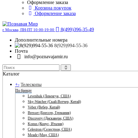
Оформление заказа
Корзина покупок
Оформление заказа
8(499)396-35-49
г. Москва, ПН-ПТ 10:00-19:00
Дополнительные номера
8(929)994-55-36
Почта
info@poznavajamir.ru
Каталог
+
-
Телескопы
По бренду
Levenhuk (Левенгук, США)
Sky-Watcher (Скай-Вотчер, Китай)
Veber (Вебер, Китай)
Bresser (Брессер, Германия)
Discovery (Дискавери, США)
Konus (Конус, Италия)
Celestron (Селестрон, США)
Meade (Мид, США)