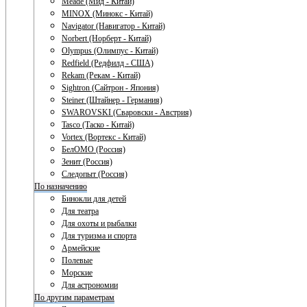
Meade (Мид - Китай)
MINOX (Минокс - Китай)
Navigator (Навигатор - Китай)
Norbert (Норберт - Китай)
Olympus (Олимпус - Китай)
Redfield (Редфилд - США)
Rekam (Рекам - Китай)
Sightron (Сайтрон - Япония)
Steiner (Штайнер - Германия)
SWAROVSKI (Сваровски - Австрия)
Tasco (Таско - Китай)
Vortex (Вортекс - Китай)
БелОМО (Россия)
Зенит (Россия)
Следопыт (Россия)
По назначению
Бинокли для детей
Для театра
Для охоты и рыбалки
Для туризма и спорта
Армейские
Полевые
Морские
Для астрономии
По другим параметрам