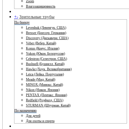
Zoom
Влагозащищенность
+
-
Зрительные трубы
По бренду
Levenhuk (Левенгук. США)
Bresser (Брессер. Германия)
Discovery (Дискавери. США)
Veber (Вебер. Китай)
Konus (Конус. Италия)
Yukon (Юкон. Белоруссия)
Celestron (Селестрон. США)
Bushnell (Бушнелл. Китай)
Hawke (Хоук. Великобритания)
Leica (Лейка. Португалия)
Meade (Мид. Китай)
MINOX (Минокс. Китай)
Nikon (Никон. Япония)
PENTAX (Пентакс. Япония)
Redfield (Редфилд. США)
STURMAN (Штурман. Китай)
По назначению
Для детей
Для охоты и спорта