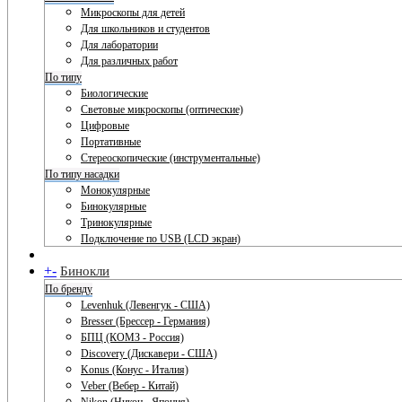
Микроскопы для детей
Для школьников и студентов
Для лаборатории
Для различных работ
По типу
Биологические
Световые микроскопы (оптические)
Цифровые
Портативные
Стереоскопические (инструментальные)
По типу насадки
Монокулярные
Бинокулярные
Тринокулярные
Подключение по USB (LCD экран)
+
-
Бинокли
По бренду
Levenhuk (Левенгук - США)
Bresser (Брессер - Германия)
БПЦ (КОМЗ - Россия)
Discovery (Дискавери - США)
Konus (Конус - Италия)
Veber (Вебер - Китай)