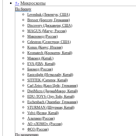
+
-
Микроскопы
По бренду
Levenhuk (Левенгук; США)
Bresser (Брессер; Германия)
Discovery (Дискавери; США)
MAGUS (Магус; Россия)
Микромед (Россия)
Celestron (Селестрон; США)
Konus (Конус; Италия)
Kromatech (Кроматек; Китай)
Микмед (Китай.)
EVA (ЕВА; Китай)
Биомед (Россия)
Eastcolight (Истколайт; Китай)
SITITEK (Сититек; Китай)
Carl Zeiss (Карл Цейс; Германия)
DigiMicro (ДиджиМикро; Китай)
EDU-TOYS (Эду-Тойз; Китай)
Eschenbach (Эшенбах; Германия)
STURMAN (Штурман; Китай)
Velvi (Велви; Китай)
Альтами (Россия)
АО «ЛОМО» (Россия)
ФОЗ (Россия)
По назначению