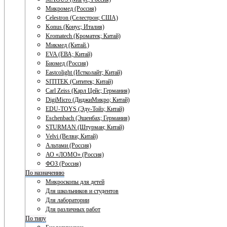
Микромед (Россия)
Celestron (Селестрон; США)
Konus (Конус; Италия)
Kromatech (Кроматек; Китай)
Микмед (Китай.)
EVA (ЕВА; Китай)
Биомед (Россия)
Eastcolight (Истколайт; Китай)
SITITEK (Сититек; Китай)
Carl Zeiss (Карл Цейс; Германия)
DigiMicro (ДиджиМикро; Китай)
EDU-TOYS (Эду-Тойз; Китай)
Eschenbach (Эшенбах; Германия)
STURMAN (Штурман; Китай)
Velvi (Велви; Китай)
Альтами (Россия)
АО «ЛОМО» (Россия)
ФОЗ (Россия)
По назначению
Микроскопы для детей
Для школьников и студентов
Для лаборатории
Для различных работ
По типу