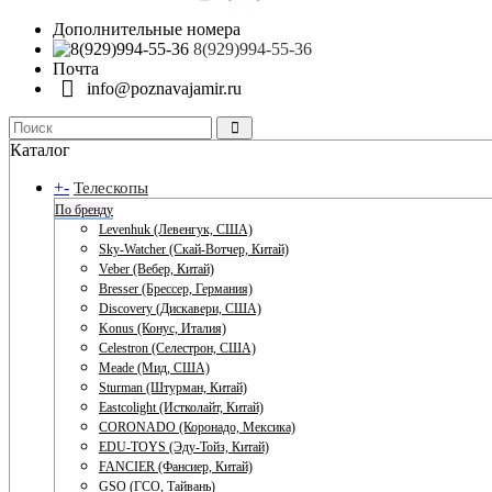
Дополнительные номера
8(929)994-55-36
Почта
info@poznavajamir.ru
Каталог
+
-
Телескопы
По бренду
Levenhuk (Левенгук, США)
Sky-Watcher (Скай-Вотчер, Китай)
Veber (Вебер, Китай)
Bresser (Брессер, Германия)
Discovery (Дискавери, США)
Konus (Конус, Италия)
Celestron (Селестрон, США)
Meade (Мид, США)
Sturman (Штурман, Китай)
Eastcolight (Истколайт, Китай)
CORONADO (Коронадо, Мексика)
EDU-TOYS (Эду-Тойз, Китай)
FANCIER (Фансиер, Китай)
GSO (ГСО, Тайвань)