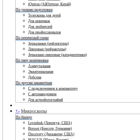
iOptron (АйОптрон, Китай)
По уровню подготовки
Телескопы для детей
Для новичков
Для любителей
Для профессионалов
По оптической схеме
Зеркальные (рефлекторы)
Линзовые (рефракторы)
Зеркально-линзовые (катадиоптрики)
По типу монтировки
Азимутальная
Экваториальная
Добсона
По другим параметрам
С подключением к компьютеру
С автонаведением
Для астрофотографий
+
-
Микроскопы
По бренду
Levenhuk (Левенгук; США)
Bresser (Брессер; Германия)
Discovery (Дискавери; США)
MAGUS (Магус; Россия)