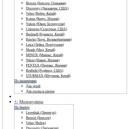
Bresser (Брессер. Германия)
Discovery (Дискавери. США)
Veber (Вебер. Китай)
Konus (Конус. Италия)
Yukon (Юкон. Белоруссия)
Celestron (Селестрон. США)
Bushnell (Бушнелл. Китай)
Hawke (Хоук. Великобритания)
Leica (Лейка. Португалия)
Meade (Мид. Китай)
MINOX (Минокс. Китай)
Nikon (Никон. Япония)
PENTAX (Пентакс. Япония)
Redfield (Редфилд. США)
STURMAN (Штурман. Китай)
По назначению
Для детей
Для охоты и спорта
+
-
Монокуляры
По бренду
Levenhuk (Левенгук)
Bresser (Брессер)
Veber (Вебер)
Discovery (Дискавери)