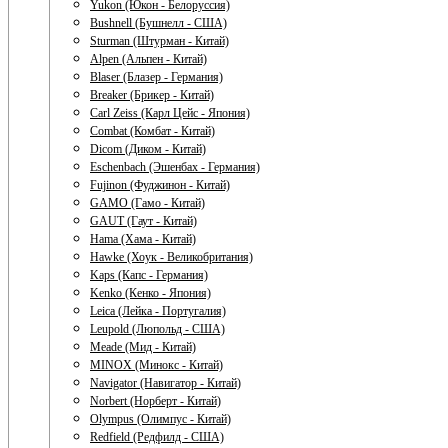
Yukon (Юкон - Белоруссия)
Bushnell (Бушнелл - США)
Sturman (Штурман - Китай)
Alpen (Альпен - Китай)
Blaser (Блазер - Германия)
Breaker (Брикер - Китай)
Carl Zeiss (Карл Цейс - Япония)
Combat (Комбат - Китай)
Dicom (Диком - Китай)
Eschenbach (Эшенбах - Германия)
Fujinon (Фуджинон - Китай)
GAMO (Гамо - Китай)
GAUT (Гаут - Китай)
Hama (Хама - Китай)
Hawke (Хоук - Великобритания)
Kaps (Капс - Германия)
Kenko (Кенко - Япония)
Leica (Лейка - Португалия)
Leupold (Люпольд - США)
Meade (Мид - Китай)
MINOX (Минокс - Китай)
Navigator (Навигатор - Китай)
Norbert (Норберт - Китай)
Olympus (Олимпус - Китай)
Redfield (Редфилд - США)