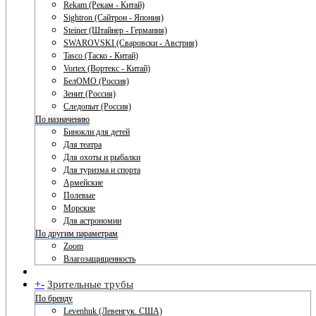
Rekam (Рекам - Китай)
Sightron (Сайтрон - Япония)
Steiner (Штайнер - Германия)
SWAROVSKI (Сваровски - Австрия)
Tasco (Таско - Китай)
Vortex (Вортекс - Китай)
БелОМО (Россия)
Зенит (Россия)
Следопыт (Россия)
По назначению
Бинокли для детей
Для театра
Для охоты и рыбалки
Для туризма и спорта
Армейские
Полевые
Морские
Для астрономии
По другим параметрам
Zoom
Влагозащищенность
+
-
Зрительные трубы
По бренду
Levenhuk (Левенгук. США)