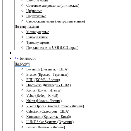
Биологические
Световые микроскопы (оптические)
Цифровые
Портативные
Стереоскопические (инструментальные)
По типу насадки
Монокулярные
Бинокулярные
Тринокулярные
Подключение по USB (LCD экран)
+
-
Бинокли
По бренду
Levenhuk (Левенгук - США)
Bresser (Брессер - Германия)
БПЦ (КОМЗ - Россия)
Discovery (Дискавери - США)
Konus (Конус - Италия)
Veber (Вебер - Китай)
Nikon (Никон - Япония)
Vixen Optics (Виксен Оптикс - Япония)
Celestron (Селестрон - США)
Kromatech (Кроматек - Китай)
LUNT Solar Systems (Германия)
Pentax (Пентакс - Япония)