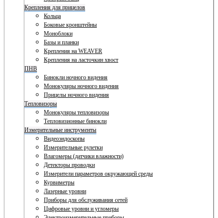
Крепления для прицелов
Кольца
Боковые кронштейны
Моноблоки
Базы и планки
Крепления на WEAVER
Крепления на ласточкин хвост
ПНВ
Бинокли ночного видения
Монокуляры ночного видения
Прицелы ночного видения
Тепловизоры
Монокуляры тепловизоры
Тепловизионные бинокли
Измерительные инструменты
Видеоэндоскопы
Измерительные рулетки
Влагомеры (датчики влажности)
Детекторы проводки
Измерители параметров окружающей среды
Курвиметры
Лазерные уровни
Приборы для обслуживания сетей
Цифровые уровни и угломеры
Электроизмерительные приборы