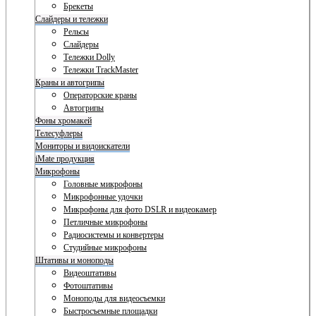
Брекеты
Слайдеры и тележки
Рельсы
Слайдеры
Тележки Dolly
Тележки TrackMaster
Краны и автогрипы
Операторские краны
Автогрипы
Фоны хромакей
Телесуфлеры
Мониторы и видоискатели
iMate продукция
Микрофоны
Головные микрофоны
Микрофонные удочки
Микрофоны для фото DSLR и видеокамер
Петличные микрофоны
Радиосистемы и конвертеры
Студийные микрофоны
Штативы и моноподы
Видеоштативы
Фотоштативы
Моноподы для видеосъемки
Быстросъемные площадки