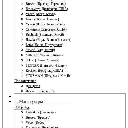
Bresser (Брессер. Германия)
Discovery (Дискавери. США)
Veber (Вебер. Китай)
Konus (Конус. Италия)
Yukon (Юкон. Белоруссия)
Celestron (Селестрон. США)
Bushnell (Бушнелл. Китай)
Hawke (Хоук. Великобритания)
Leica (Лейка. Португалия)
Meade (Мид. Китай)
MINOX (Минокс. Китай)
Nikon (Никон. Япония)
PENTAX (Пентакс. Япония)
Redfield (Редфилд. США)
STURMAN (Штурман. Китай)
По назначению
Для детей
Для охоты и спорта
+
-
Монокуляры
По бренду
Levenhuk (Левенгук)
Bresser (Брессер)
Veber (Вебер)
Discovery (Дискавери)