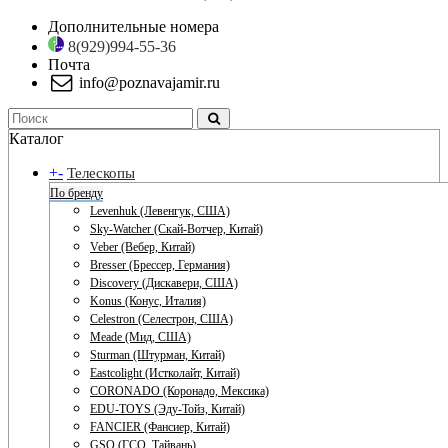
Дополнительные номера
8(929)994-55-36
Почта
info@poznavajamir.ru
Каталог
+
-
Телескопы
По бренду
Levenhuk (Левенгук, США)
Sky-Watcher (Скай-Вотчер, Китай)
Veber (Вебер, Китай)
Bresser (Брессер, Германия)
Discovery (Дискавери, США)
Konus (Конус, Италия)
Celestron (Селестрон, США)
Meade (Мид, США)
Sturman (Штурман, Китай)
Eastcolight (Истколайт, Китай)
CORONADO (Коронадо, Мексика)
EDU-TOYS (Эду-Тойз, Китай)
FANCIER (Фансиер, Китай)
GSO (ГСО, Тайвань)