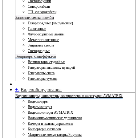
Светоловушки
Синхрокабели
TTL синхрокабели
Запасные лампы и колбы
Газоразрядные (импульсные)
Галогенные
Флуоресцентные лампы
Металлогалогенные
Защитные стекла
Светодиодные
Генераторы спецэффектов
Вентиляторы студийные
Генераторы мыльных пузырей
Генераторы снега
Генераторы тумана
+
-
Видеооборудование
Видеомикшеры, конвертеры, контроллеры и аксессуары AVMATRIX
Видеокодеры
Видеомикшеры
Видеомониторы AVMATRIX
Волоконно-оптические удлинители
Камеры и пульты управления
Конвертеры сигналов
Матричные коммутаторы/Роутеры