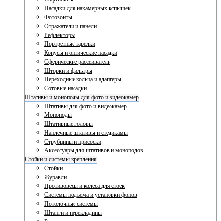
Насадки для накамерных вспышек
Фотозонты
Отражатели и панели
Рефлекторы
Портретные тарелки
Конусы и оптические насадки
Сферические рассеиватели
Шторки и фильтры
Переходные кольца и адаптеры
Сотовые насадки
Штативы и моноподы для фото и видеокамер
Штативы для фото и видеокамер
Моноподы
Штативные головы
Наплечные штативы и стедикамы
Струбцины и присоски
Аксессуары для штативов и моноподов
Стойки и системы крепления
Стойки
Журавли
Противовесы и колеса для стоек
Системы подъема и установки фонов
Потолочные системы
Штанги и перекладины