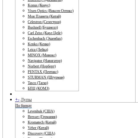
Konus (Конус)
Vixen Optics (Виксен Оптикс)
Моя Планета (Китай)
Celestron (Селестрон)
Bushnell (Бушнелл)
Carl Zeiss (Карл Цейс)
Eschenbach (Эшенбах)
Kenko (Кенко)
Leica (Лейка)
MINOX (Минокс)
Navigator (Навигатор)
Norbert (Норберт)
PENTAX (Пентакс)
STURMAN (Штурман)
Tasco (Таско)
БПЦ (КОМЗ)
+
-
Лупы
По бренду
Levenhuk (США)
Bresser (Германия)
Kromatech (Китай)
Veber (Китай)
Discovery (США)