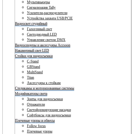
Мультивьюеры
Сигнализация Tally
Усилители-распределители
Устройства захвата USB/PCIE
Видеосвет студийный
Галогенный свет
Светодиодный LED
Управление светом DMX
Видеосендеры и аксессуары Accsoon
Накамерный свет LED
Стойки для видеосъемки
C-Stand
GBStand
MultiStand
Titan
Аксессуары к стойкам
Стедикамы и моторизованные системы
Модификаторы света
Зонты для видеосъемки
Отражатели
Светоформирующие насадки
Софтбоксы для видеосъемки
Плечевые упоры и обвесы
Follow focus
Плечевые упоры