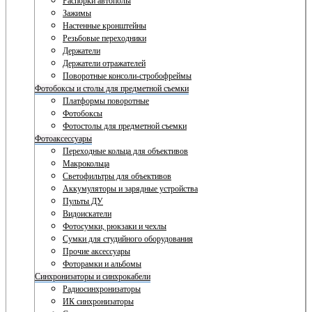
Распорки автополы
Зажимы
Настенные кронштейны
Резьбовые переходники
Держатели
Держатели отражателей
Поворотные консоли-стробофреймы
Фотобоксы и столы для предметной съемки
Платформы поворотные
Фотобоксы
Фотостолы для предметной съемки
Фотоаксессуары
Переходные кольца для объективов
Макрокольца
Светофильтры для объективов
Аккумуляторы и зарядные устройства
Пульты ДУ
Видоискатели
Фотосумки, рюкзаки и чехлы
Сумки для студийного оборудования
Прочие аксессуары
Фоторамки и альбомы
Синхронизаторы и синхрокабели
Радиосинхронизаторы
ИК синхронизаторы