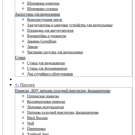
Штативные адаптеры
Штативные головки
Аксессуары для видеосъемки
Комплектующие ригов
Аккумуляторы и зарядные устройства для видеосъемки
Площадки для аккумуляторов
Кронштейны и держатели
Зажимы GreenBean
Лампы
Чистящие средства для видеосъемки
Сумки
Сумки для видеокамеры
Сумки для фотоаппаратов
Для студийного оборудования
+
-
Прочее
Прицелы, ЛЦУ, патроны холодной пристрелки, фальшпатроны
Оптические прицелы
Коллиматорные прицелы
Лазерные целеуказатели
Патроны холодной пристрелки, фальшпатроны
Black Russian
Wolf
Пневматика
Храбрый Заяц