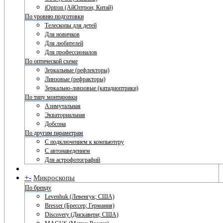
iOptron (АйОптрон, Китай)
По уровню подготовки
Телескопы для детей
Для новичков
Для любителей
Для профессионалов
По оптической схеме
Зеркальные (рефлекторы)
Линзовые (рефракторы)
Зеркально-линзовые (катадиоптрики)
По типу монтировки
Азимутальная
Экваториальная
Добсона
По другим параметрам
С подключением к компьютеру
С автонаведением
Для астрофотографий
+
-
Микроскопы
По бренду
Levenhuk (Левенгук; США)
Bresser (Брессер; Германия)
Discovery (Дискавери; США)