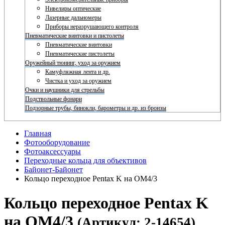
Нивелиры оптические
Лазерные дальномеры
Приборы неразрушающего контроля
Пневматические винтовки и пистолеты
Пневматические винтовки
Пневматические пистолеты
Оружейный тюнинг, уход за оружием
Камуфляжная лента и др.
Чистка и уход за оружием
Очки и наушники для стрельбы
Подствольные фонари
Подзорные трубы, бинокли, барометры и др. из бронзы
Главная
Фотооборудование
Фотоаксессуары
Переходные кольца для объективов
Байонет-Байонет
Кольцо переходное Pentax K на OM4/3
Кольцо переходное Pentax K
на OM4/3
(Артикул: 2-14654)