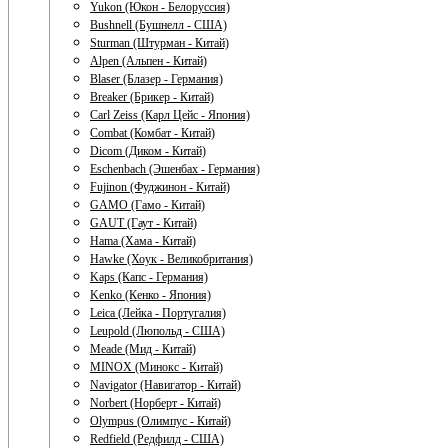
Yukon (Юкон - Белоруссия)
Bushnell (Бушнелл - США)
Sturman (Штурман - Китай)
Alpen (Альпен - Китай)
Blaser (Блазер - Германия)
Breaker (Брикер - Китай)
Carl Zeiss (Карл Цейс - Япония)
Combat (Комбат - Китай)
Dicom (Диком - Китай)
Eschenbach (Эшенбах - Германия)
Fujinon (Фуджинон - Китай)
GAMO (Гамо - Китай)
GAUT (Гаут - Китай)
Hama (Хама - Китай)
Hawke (Хоук - Великобритания)
Kaps (Капс - Германия)
Kenko (Кенко - Япония)
Leica (Лейка - Португалия)
Leupold (Люпольд - США)
Meade (Мид - Китай)
MINOX (Минокс - Китай)
Navigator (Навигатор - Китай)
Norbert (Норберт - Китай)
Olympus (Олимпус - Китай)
Redfield (Редфилд - США)