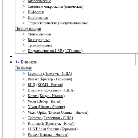
Биологические
Световые микроскопы (оптические)
Цифровые
Портативные
Стереоскопические (инструментальные)
По типу насадки
Монокулярные
Бинокулярные
Тринокулярные
Подключение по USB (LCD экран)
+
-
Бинокли
По бренду
Levenhuk (Левенгук - США)
Bresser (Брессер - Германия)
БПЦ (КОМЗ - Россия)
Discovery (Дискавери - США)
Konus (Конус - Италия)
Veber (Вебер - Китай)
Nikon (Никон - Япония)
Vixen Optics (Виксен Оптикс - Япония)
Celestron (Селестрон - США)
Kromatech (Кроматек - Китай)
LUNT Solar Systems (Германия)
Pentax (Пентакс - Япония)