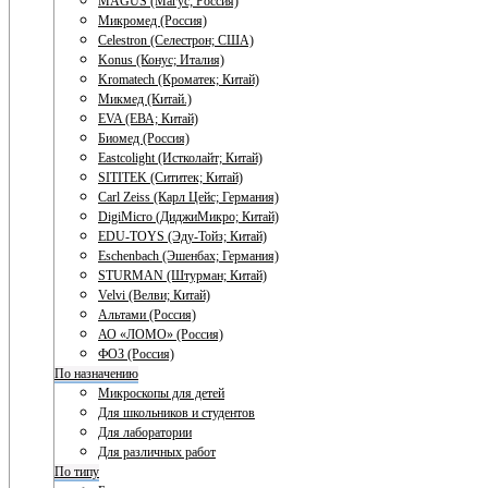
MAGUS (Магус; Россия)
Микромед (Россия)
Celestron (Селестрон; США)
Konus (Конус; Италия)
Kromatech (Кроматек; Китай)
Микмед (Китай.)
EVA (ЕВА; Китай)
Биомед (Россия)
Eastcolight (Истколайт; Китай)
SITITEK (Сититек; Китай)
Carl Zeiss (Карл Цейс; Германия)
DigiMicro (ДиджиМикро; Китай)
EDU-TOYS (Эду-Тойз; Китай)
Eschenbach (Эшенбах; Германия)
STURMAN (Штурман; Китай)
Velvi (Велви; Китай)
Альтами (Россия)
АО «ЛОМО» (Россия)
ФОЗ (Россия)
По назначению
Микроскопы для детей
Для школьников и студентов
Для лаборатории
Для различных работ
По типу