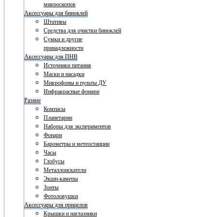
микроскопов
Аксессуары для биноклей
Штативы
Средства для очистки биноклей
Сумки и другие
принадлежности
Аксессуары для ПНВ
Источники питания
Маски и насадки
Микрофоны и пульты ДУ
Инфракрасные фонари
Разное
Компасы
Планетарии
Наборы для экспериментов
Фонари
Барометры и метеостанции
Часы
Глобусы
Металлоискатели
Экшн-камеры
Зонты
Фотоловушки
Аксессуары для прицелов
Крышки и наглазники