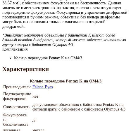
38,67 мм), с обеспечением фокусировки на бесконечность. Данная
модель не имеет электронных контактов, в связи с чем отсутствует
подтверждение фокусировки. Фокусировка и управление диафрагмой
производятся в ручном режиме, объективы без кольца диафрагмы
могут быть использованы только с максимально открытой
диафрагмой.
*Внимание: некоторые объективы c байонетом К имеют более
длинный поводок диафрагмы, который может задевать контактную
группу камеры с байонетом Olympus 4/3
Комплектация
Кольцо переходное Pentax K на OM4/3
Характеристики
Кольцо переходное Pentax K на OM4/3
Производитель:
Falcon Eyes
Подтверждение
нет
фокусировки
для установки объективов с байонетом Pentax K на
Совместимость
фотоаппараты с байонетом с байонетом Olympus 4/3
Фокусировка
на
да
бесконечность
Материал
металл