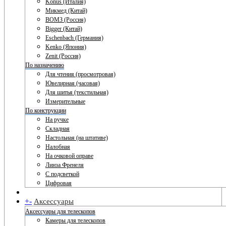
Konus (Италия)
Микмед (Китай)
ВОМЗ (Россия)
Bigger (Китай)
Eschenbach (Германия)
Kenko (Япония)
Zenit (Россия)
По назначению
Для чтения (просмотровая)
Ювелирная (часовая)
Для шитья (текстильная)
Измерительные
По конструкции
На ручке
Складная
Настольная (на штативе)
Налобная
На очковой оправе
Линза Френеля
С подсветкой
Цифровая
+
-
Аксессуары
Аксессуары для телескопов
Камеры для телескопов