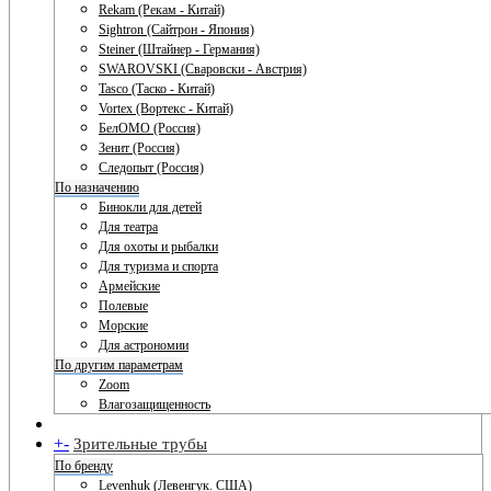
Rekam (Рекам - Китай)
Sightron (Сайтрон - Япония)
Steiner (Штайнер - Германия)
SWAROVSKI (Сваровски - Австрия)
Tasco (Таско - Китай)
Vortex (Вортекс - Китай)
БелОМО (Россия)
Зенит (Россия)
Следопыт (Россия)
По назначению
Бинокли для детей
Для театра
Для охоты и рыбалки
Для туризма и спорта
Армейские
Полевые
Морские
Для астрономии
По другим параметрам
Zoom
Влагозащищенность
+
-
Зрительные трубы
По бренду
Levenhuk (Левенгук. США)