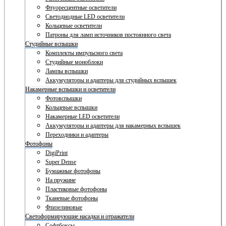
Флуоресцентные осветители
Светодиодные LED осветители
Кольцевые осветители
Патроны для ламп источников постоянного света
Студийные вспышки
Комплекты импульсного света
Студийные моноблоки
Лампы вспышки
Аккумуляторы и адаптеры для студийных вспышек
Накамерные вспышки и осветители
Фотовспышки
Кольцевые вспышки
Накамерные LED осветители
Аккумуляторы и адаптеры для накамерных вспышек
Переходники и адаптеры
Фотофоны
DigiPrint
Super Dense
Бумажные фотофоны
На пружине
Пластиковые фотофоны
Тканевые фотофоны
Флизелиновые
Светоформирующие насадки и отражатели
Софтбоксы