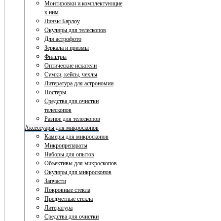
Монтировки и комплектующие
к ним
Линзы Барлоу
Окуляры для телескопов
Для астрофото
Зеркала и призмы
Фильтры
Оптические искатели
Сумки, кейсы, чехлы
Литература для астрономии
Постеры
Средства для очистки
телескопов
Разное для телескопов
Аксессуары для микроскопов
Камеры для микроскопов
Микропрепараты
Наборы для опытов
Объективы для микроскопов
Окуляры для микроскопов
Запчасти
Покровные стекла
Предметные стекла
Литература
Средства для очистки