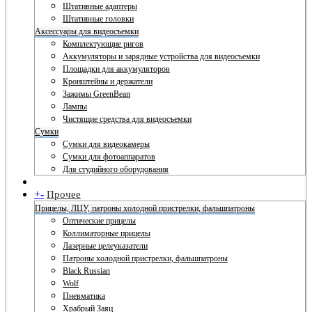
Штативные адаптеры
Штативные головки
Аксессуары для видеосъемки
Комплектующие ригов
Аккумуляторы и зарядные устройства для видеосъемки
Площадки для аккумуляторов
Кронштейны и держатели
Зажимы GreenBean
Лампы
Чистящие средства для видеосъемки
Сумки
Сумки для видеокамеры
Сумки для фотоаппаратов
Для студийного оборудования
+
-
Прочее
Прицелы, ЛЦУ, патроны холодной пристрелки, фальшпатроны
Оптические прицелы
Коллиматорные прицелы
Лазерные целеуказатели
Патроны холодной пристрелки, фальшпатроны
Black Russian
Wolf
Пневматика
Храбрый Заяц