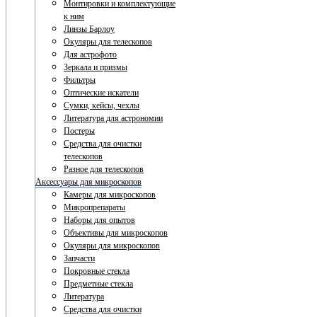
Монтировки и комплектующие
к ним
Линзы Барлоу
Окуляры для телескопов
Для астрофото
Зеркала и призмы
Фильтры
Оптические искатели
Сумки, кейсы, чехлы
Литература для астрономии
Постеры
Средства для очистки
телескопов
Разное для телескопов
Аксессуары для микроскопов
Камеры для микроскопов
Микропрепараты
Наборы для опытов
Объективы для микроскопов
Окуляры для микроскопов
Запчасти
Покровные стекла
Предметные стекла
Литература
Средства для очистки