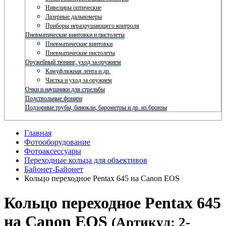
Нивелиры оптические
Лазерные дальномеры
Приборы неразрушающего контроля
Пневматические винтовки и пистолеты
Пневматические винтовки
Пневматические пистолеты
Оружейный тюнинг, уход за оружием
Камуфляжная лента и др.
Чистка и уход за оружием
Очки и наушники для стрельбы
Подствольные фонари
Подзорные трубы, бинокли, барометры и др. из бронзы
Главная
Фотооборудование
Фотоаксессуары
Переходные кольца для объективов
Байонет-Байонет
Кольцо переходное Pentax 645 на Canon EOS
Кольцо переходное Pentax 645
на Canon EOS
(Артикул: 2-