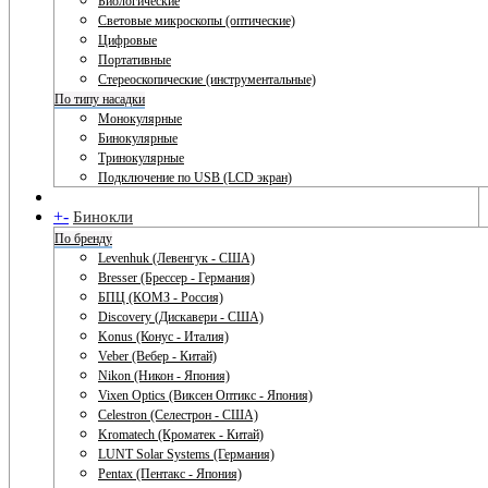
Биологические
Световые микроскопы (оптические)
Цифровые
Портативные
Стереоскопические (инструментальные)
По типу насадки
Монокулярные
Бинокулярные
Тринокулярные
Подключение по USB (LCD экран)
+
-
Бинокли
По бренду
Levenhuk (Левенгук - США)
Bresser (Брессер - Германия)
БПЦ (КОМЗ - Россия)
Discovery (Дискавери - США)
Konus (Конус - Италия)
Veber (Вебер - Китай)
Nikon (Никон - Япония)
Vixen Optics (Виксен Оптикс - Япония)
Celestron (Селестрон - США)
Kromatech (Кроматек - Китай)
LUNT Solar Systems (Германия)
Pentax (Пентакс - Япония)