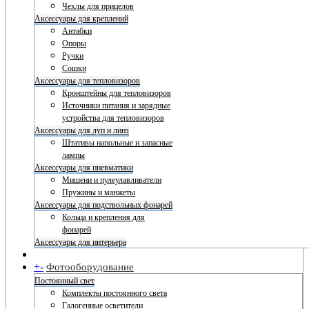
Чехлы для прицелов
Аксессуары для креплений
Антабки
Опоры
Ручки
Сошки
Аксессуары для тепловизоров
Кронштейны для тепловизоров
Источники питания и зарядные
устройства для тепловизоров
Аксессуары для луп и линз
Штативы напольные и запасные
лампы
Аксессуары для пневматики
Мишени и пулеулавливатели
Пружины и манжеты
Аксессуары для подствольных фонарей
Кольца и крепления для
фонарей
Аксессуары для интерьера
+
-
Фотооборудование
Постоянный свет
Комплекты постоянного света
Галогенные осветители