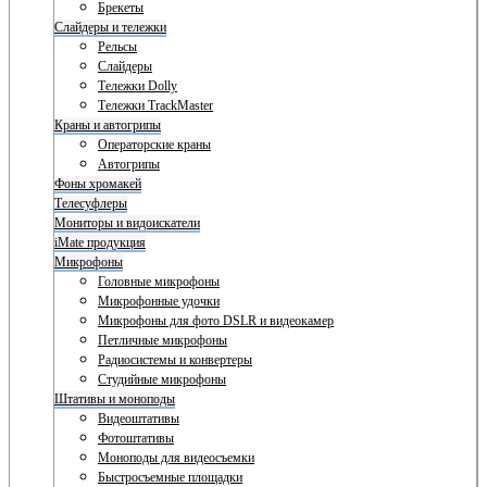
Брекеты
Слайдеры и тележки
Рельсы
Слайдеры
Тележки Dolly
Тележки TrackMaster
Краны и автогрипы
Операторские краны
Автогрипы
Фоны хромакей
Телесуфлеры
Мониторы и видоискатели
iMate продукция
Микрофоны
Головные микрофоны
Микрофонные удочки
Микрофоны для фото DSLR и видеокамер
Петличные микрофоны
Радиосистемы и конвертеры
Студийные микрофоны
Штативы и моноподы
Видеоштативы
Фотоштативы
Моноподы для видеосъемки
Быстросъемные площадки