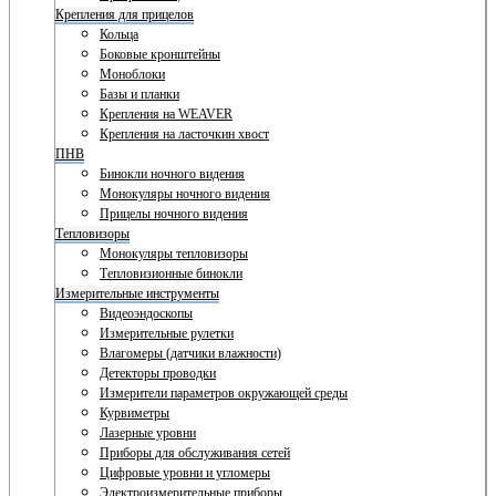
Крепления для прицелов
Кольца
Боковые кронштейны
Моноблоки
Базы и планки
Крепления на WEAVER
Крепления на ласточкин хвост
ПНВ
Бинокли ночного видения
Монокуляры ночного видения
Прицелы ночного видения
Тепловизоры
Монокуляры тепловизоры
Тепловизионные бинокли
Измерительные инструменты
Видеоэндоскопы
Измерительные рулетки
Влагомеры (датчики влажности)
Детекторы проводки
Измерители параметров окружающей среды
Курвиметры
Лазерные уровни
Приборы для обслуживания сетей
Цифровые уровни и угломеры
Электроизмерительные приборы