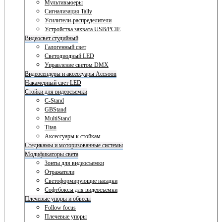
Мультивьюеры
Сигнализация Tally
Усилители-распределители
Устройства захвата USB/PCIE
Видеосвет студийный
Галогенный свет
Светодиодный LED
Управление светом DMX
Видеосендеры и аксессуары Accsoon
Накамерный свет LED
Стойки для видеосъемки
C-Stand
GBStand
MultiStand
Titan
Аксессуары к стойкам
Стедикамы и моторизованные системы
Модификаторы света
Зонты для видеосъемки
Отражатели
Светоформирующие насадки
Софтбоксы для видеосъемки
Плечевые упоры и обвесы
Follow focus
Плечевые упоры