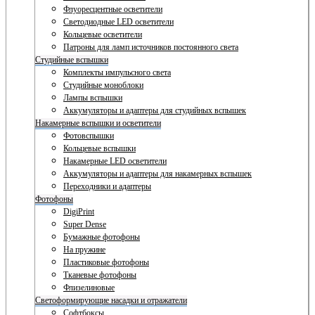
Флуоресцентные осветители
Светодиодные LED осветители
Кольцевые осветители
Патроны для ламп источников постоянного света
Студийные вспышки
Комплекты импульсного света
Студийные моноблоки
Лампы вспышки
Аккумуляторы и адаптеры для студийных вспышек
Накамерные вспышки и осветители
Фотовспышки
Кольцевые вспышки
Накамерные LED осветители
Аккумуляторы и адаптеры для накамерных вспышек
Переходники и адаптеры
Фотофоны
DigiPrint
Super Dense
Бумажные фотофоны
На пружине
Пластиковые фотофоны
Тканевые фотофоны
Флизелиновые
Светоформирующие насадки и отражатели
Софтбоксы