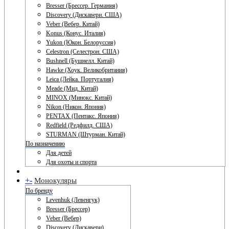
Bresser (Брессер. Германия)
Discovery (Дискавери. США)
Veber (Вебер. Китай)
Konus (Конус. Италия)
Yukon (Юкон. Белоруссия)
Celestron (Селестрон. США)
Bushnell (Бушнелл. Китай)
Hawke (Хоук. Великобритания)
Leica (Лейка. Португалия)
Meade (Мид. Китай)
MINOX (Минокс. Китай)
Nikon (Никон. Япония)
PENTAX (Пентакс. Япония)
Redfield (Редфилд. США)
STURMAN (Штурман. Китай)
По назначению
Для детей
Для охоты и спорта
+
-
Монокуляры
По бренду
Levenhuk (Левенгук)
Bresser (Брессер)
Veber (Вебер)
Discovery (Дискавери)