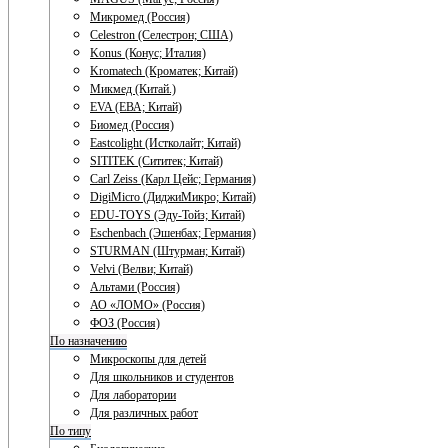
Микромед (Россия)
Celestron (Селестрон; США)
Konus (Конус; Италия)
Kromatech (Кроматек; Китай)
Микмед (Китай.)
EVA (ЕВА; Китай)
Биомед (Россия)
Eastcolight (Истколайт; Китай)
SITITEK (Сититек; Китай)
Carl Zeiss (Карл Цейс; Германия)
DigiMicro (ДиджиМикро; Китай)
EDU-TOYS (Эду-Тойз; Китай)
Eschenbach (Эшенбах; Германия)
STURMAN (Штурман; Китай)
Velvi (Велви; Китай)
Альтами (Россия)
АО «ЛОМО» (Россия)
ФОЗ (Россия)
По назначению
Микроскопы для детей
Для школьников и студентов
Для лаборатории
Для различных работ
По типу