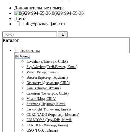
Дополнительные номера
8(929)994-55-36
Почта
info@poznavajamir.ru
Каталог
+
-
Телескопы
По бренду
Levenhuk (Левенгук, США)
Sky-Watcher (Скай-Вотчер, Китай)
Veber (Вебер, Китай)
Bresser (Брессер, Германия)
Discovery (Дискавери, США)
Konus (Конус, Италия)
Celestron (Селестрон, США)
Meade (Мид, США)
Sturman (Штурман, Китай)
Eastcolight (Истколайт, Китай)
CORONADO (Коронадо, Мексика)
EDU-TOYS (Эду-Тойз, Китай)
FANCIER (Фансиер, Китай)
GSO (ГСО, Тайвань)