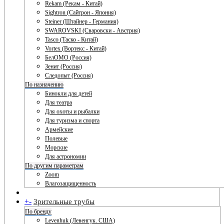
Rekam (Рекам - Китай)
Sightron (Сайтрон - Япония)
Steiner (Штайнер - Германия)
SWAROVSKI (Сваровски - Австрия)
Tasco (Таско - Китай)
Vortex (Вортекс - Китай)
БелОМО (Россия)
Зенит (Россия)
Следопыт (Россия)
По назначению
Бинокли для детей
Для театра
Для охоты и рыбалки
Для туризма и спорта
Армейские
Полевые
Морские
Для астрономии
По другим параметрам
Zoom
Влагозащищенность
+
-
Зрительные трубы
По бренду
Levenhuk (Левенгук. США)