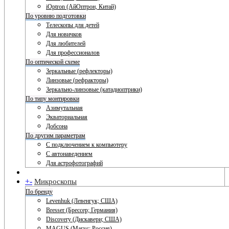
iOptron (АйОптрон, Китай)
По уровню подготовки
Телескопы для детей
Для новичков
Для любителей
Для профессионалов
По оптической схеме
Зеркальные (рефлекторы)
Линзовые (рефракторы)
Зеркально-линзовые (катадиоптрики)
По типу монтировки
Азимутальная
Экваториальная
Добсона
По другим параметрам
С подключением к компьютеру
С автонаведением
Для астрофотографий
+
-
Микроскопы
По бренду
Levenhuk (Левенгук; США)
Bresser (Брессер; Германия)
Discovery (Дискавери; США)
MAGUS (Магус; Россия)