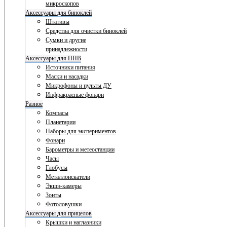
микроскопов
Аксессуары для биноклей
Штативы
Средства для очистки биноклей
Сумки и другие
принадлежности
Аксессуары для ПНВ
Источники питания
Маски и насадки
Микрофоны и пульты ДУ
Инфракрасные фонари
Разное
Компасы
Планетарии
Наборы для экспериментов
Фонари
Барометры и метеостанции
Часы
Глобусы
Металлоискатели
Экшн-камеры
Зонты
Фотоловушки
Аксессуары для прицелов
Крышки и наглазники