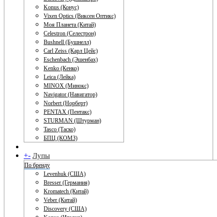
Konus (Конус)
Vixen Optics (Виксен Оптикс)
Моя Планета (Китай)
Celestron (Селестрон)
Bushnell (Бушнелл)
Carl Zeiss (Карл Цейс)
Eschenbach (Эшенбах)
Kenko (Кенко)
Leica (Лейка)
MINOX (Минокс)
Navigator (Навигатор)
Norbert (Норберт)
PENTAX (Пентакс)
STURMAN (Штурман)
Tasco (Таско)
БПЦ (КОМЗ)
+
-
Лупы
По бренду
Levenhuk (США)
Bresser (Германия)
Kromatech (Китай)
Veber (Китай)
Discovery (США)