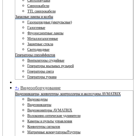
Светоловушки
Синхрокабели
TTL синхрокабели
Запасные лампы и колбы
Газоразрядные (импульсные)
Галогенные
Флуоресцентные лампы
Металлогалогенные
Защитные стекла
Светодиодные
Генераторы спецэффектов
Вентиляторы студийные
Генераторы мыльных пузырей
Генераторы снега
Генераторы тумана
+
-
Видеооборудование
Видеомикшеры, конвертеры, контроллеры и аксессуары AVMATRIX
Видеокодеры
Видеомикшеры
Видеомониторы AVMATRIX
Волоконно-оптические удлинители
Камеры и пульты управления
Конвертеры сигналов
Матричные коммутаторы/Роутеры