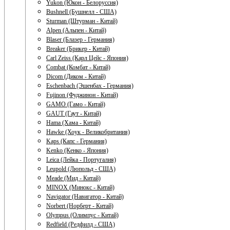
Yukon (Юкон - Белоруссия)
Bushnell (Бушнелл - США)
Sturman (Штурман - Китай)
Alpen (Альпен - Китай)
Blaser (Блазер - Германия)
Breaker (Брикер - Китай)
Carl Zeiss (Карл Цейс - Япония)
Combat (Комбат - Китай)
Dicom (Диком - Китай)
Eschenbach (Эшенбах - Германия)
Fujinon (Фуджинон - Китай)
GAMO (Гамо - Китай)
GAUT (Гаут - Китай)
Hama (Хама - Китай)
Hawke (Хоук - Великобритания)
Kaps (Капс - Германия)
Kenko (Кенко - Япония)
Leica (Лейка - Португалия)
Leupold (Люпольд - США)
Meade (Мид - Китай)
MINOX (Минокс - Китай)
Navigator (Навигатор - Китай)
Norbert (Норберт - Китай)
Olympus (Олимпус - Китай)
Redfield (Редфилд - США)