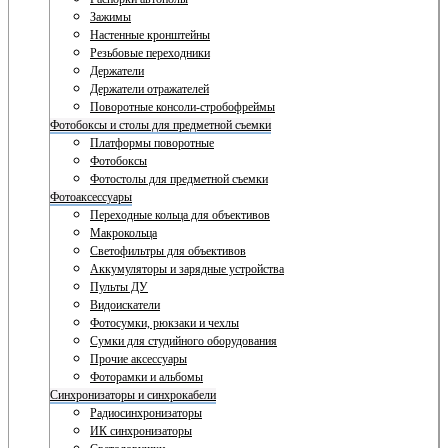
Зажимы
Настенные кронштейны
Резьбовые переходники
Держатели
Держатели отражателей
Поворотные консоли-стробофреймы
Фотобоксы и столы для предметной съемки
Платформы поворотные
Фотобоксы
Фотостолы для предметной съемки
Фотоаксессуары
Переходные кольца для объективов
Макрокольца
Светофильтры для объективов
Аккумуляторы и зарядные устройства
Пульты ДУ
Видоискатели
Фотосумки, рюкзаки и чехлы
Сумки для студийного оборудования
Прочие аксессуары
Фоторамки и альбомы
Синхронизаторы и синхрокабели
Радиосинхронизаторы
ИК синхронизаторы