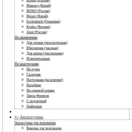
Konus (Италия)
Микмед (Китай)
ВОМЗ (Россия)
Bigger (Китай)
Eschenbach (Германия)
Kenko (Япония)
Zenit (Россия)
По назначению
Для чтения (просмотровая)
Ювелирная (часовая)
Для шитья (текстильная)
Измерительные
По конструкции
На ручке
Складная
Настольная (на штативе)
Налобная
На очковой оправе
Линза Френеля
С подсветкой
Цифровая
+
-
Аксессуары
Аксессуары для телескопов
Камеры для телескопов