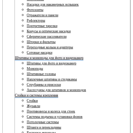
Насадки для накамерных вспышек
Фотозонты
Отражатели и панели
Рефлекторы
Портретные тарелки
Конусы и оптические насадки
Сферические рассеиватели
Шторки и фильтры
Переходные кольца и адаптеры
Сотовые насадки
Штативы и моноподы для фото и видеокамер
Штативы для фото и видеокамер
Моноподы
Штативные головы
Наплечные штативы и стедикамы
Струбцины и присоски
Аксессуары для штативов и моноподов
Стойки и системы крепления
Стойки
Журавли
Противовесы и колеса для стоек
Системы подъема и установки фонов
Потолочные системы
Штанги и перекладины
Распорки автополы