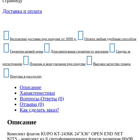
страницу
Доставка и оплата
Бесплатная доставка при покупке от 3000 р.
Оплата любым удобным способом
Гарантия низкой цены
Дополнительная гарантия от магазина
Скидка за
регистрацию
Помощь и консультация при покупке
Высокое качество товара
Покупка в рассрочку
Описание
Характеристики
Вопросы-Ответы (0)
Отзывы (0)
Как сделать заказ?
Описание
Комплект флагов KUPO KT-2436K 24"X36" OPEN END NET
KITS - комплект из 6 светоформирующих флагов размером 60х90