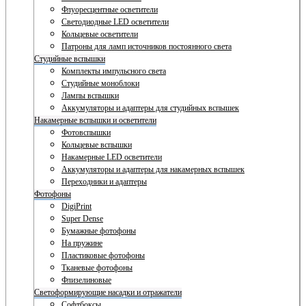
Флуоресцентные осветители
Светодиодные LED осветители
Кольцевые осветители
Патроны для ламп источников постоянного света
Студийные вспышки
Комплекты импульсного света
Студийные моноблоки
Лампы вспышки
Аккумуляторы и адаптеры для студийных вспышек
Накамерные вспышки и осветители
Фотовспышки
Кольцевые вспышки
Накамерные LED осветители
Аккумуляторы и адаптеры для накамерных вспышек
Переходники и адаптеры
Фотофоны
DigiPrint
Super Dense
Бумажные фотофоны
На пружине
Пластиковые фотофоны
Тканевые фотофоны
Флизелиновые
Светоформирующие насадки и отражатели
Софтбоксы