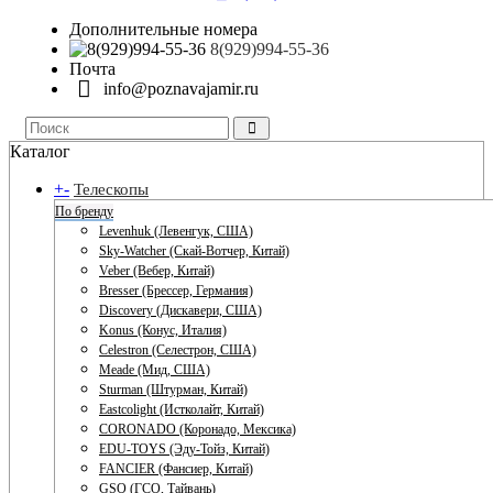
Дополнительные номера
8(929)994-55-36
Почта
info@poznavajamir.ru
Каталог
+
-
Телескопы
По бренду
Levenhuk (Левенгук, США)
Sky-Watcher (Скай-Вотчер, Китай)
Veber (Вебер, Китай)
Bresser (Брессер, Германия)
Discovery (Дискавери, США)
Konus (Конус, Италия)
Celestron (Селестрон, США)
Meade (Мид, США)
Sturman (Штурман, Китай)
Eastcolight (Истколайт, Китай)
CORONADO (Коронадо, Мексика)
EDU-TOYS (Эду-Тойз, Китай)
FANCIER (Фансиер, Китай)
GSO (ГСО, Тайвань)