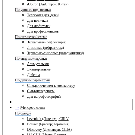
iOptron (АйОптрон, Китай)
По уровню подготовки
Телескопы для детей
Для новичков
Для любителей
Для профессионалов
По оптической схеме
Зеркальные (рефлекторы)
Линзовые (рефракторы)
Зеркально-линзовые (катадиоптрики)
По типу монтировки
Азимутальная
Экваториальная
Добсона
По другим параметрам
С подключением к компьютеру
С автонаведением
Для астрофотографий
+
-
Микроскопы
По бренду
Levenhuk (Левенгук; США)
Bresser (Брессер; Германия)
Discovery (Дискавери; США)