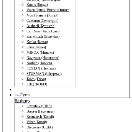
Konus (Конус)
Vixen Optics (Виксен Оптикс)
Моя Планета (Китай)
Celestron (Селестрон)
Bushnell (Бушнелл)
Carl Zeiss (Карл Цейс)
Eschenbach (Эшенбах)
Kenko (Кенко)
Leica (Лейка)
MINOX (Минокс)
Navigator (Навигатор)
Norbert (Норберт)
PENTAX (Пентакс)
STURMAN (Штурман)
Tasco (Таско)
БПЦ (КОМЗ)
+
-
Лупы
По бренду
Levenhuk (США)
Bresser (Германия)
Kromatech (Китай)
Veber (Китай)
Discovery (США)