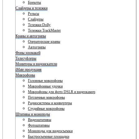
Брекеты
Слайдеры и тележки
Рельсы
Слайдеры
Тележки Dolly
Тележки TrackMaster
Краны и автогрипы
Операторские краны
Автогрипы
Фоны хромакей
Телесуфлеры
Мониторы и видоискатели
iMate продукция
Микрофоны
Головные микрофоны
Микрофонные удочки
Микрофоны для фото DSLR и видеокамер
Петличные микрофоны
Радиосистемы и конвертеры
Студийные микрофоны
Штативы и моноподы
Видеоштативы
Фотоштативы
Моноподы для видеосъемки
Быстросъемные площадки