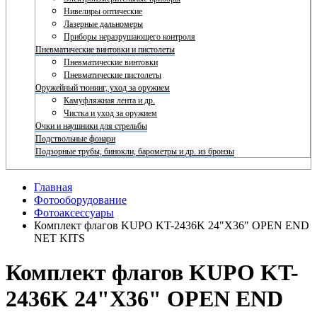
Нивелиры оптические
Лазерные дальномеры
Приборы неразрушающего контроля
Пневматические винтовки и пистолеты
Пневматические винтовки
Пневматические пистолеты
Оружейный тюнинг, уход за оружием
Камуфляжная лента и др.
Чистка и уход за оружием
Очки и наушники для стрельбы
Подствольные фонари
Подзорные трубы, бинокли, барометры и др. из бронзы
Главная
Фотооборудование
Фотоаксессуары
Комплект флагов KUPO KT-2436K 24"X36" OPEN END
NET KITS
Комплект флагов KUPO KT-
2436K 24"X36" OPEN END