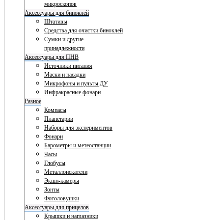
микроскопов
Аксессуары для биноклей
Штативы
Средства для очистки биноклей
Сумки и другие
принадлежности
Аксессуары для ПНВ
Источники питания
Маски и насадки
Микрофоны и пульты ДУ
Инфракрасные фонари
Разное
Компасы
Планетарии
Наборы для экспериментов
Фонари
Барометры и метеостанции
Часы
Глобусы
Металлоискатели
Экшн-камеры
Зонты
Фотоловушки
Аксессуары для прицелов
Крышки и наглазники