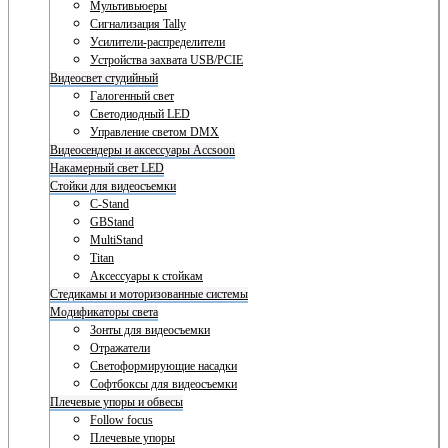
Мультивьюеры
Сигнализация Tally
Усилители-распределители
Устройства захвата USB/PCIE
Видеосвет студийный
Галогенный свет
Светодиодный LED
Управление светом DMX
Видеосендеры и аксессуары Accsoon
Накамерный свет LED
Стойки для видеосъемки
C-Stand
GBStand
MultiStand
Titan
Аксессуары к стойкам
Стедикамы и моторизованные системы
Модификаторы света
Зонты для видеосъемки
Отражатели
Светоформирующие насадки
Софтбоксы для видеосъемки
Плечевые упоры и обвесы
Follow focus
Плечевые упоры