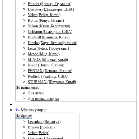
Bresser (Брессер. Германия)
Discovery (Дискавери. США)
Veber (Вебер. Китай)
Konus (Конус. Италия)
Yukon (Юкон. Белоруссия)
Celestron (Селестрон. США)
Bushnell (Бушнелл. Китай)
Hawke (Хоук. Великобритания)
Leica (Лейка. Португалия)
Meade (Мид. Китай)
MINOX (Минокс. Китай)
Nikon (Никон. Япония)
PENTAX (Пентакс. Япония)
Redfield (Редфилд. США)
STURMAN (Штурман. Китай)
По назначению
Для детей
Для охоты и спорта
+
-
Монокуляры
По бренду
Levenhuk (Левенгук)
Bresser (Брессер)
Veber (Вебер)
Discovery (Дискавери)