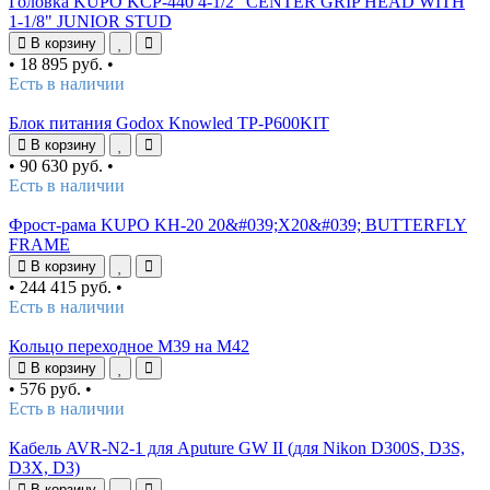
Головка KUPO KCP-440 4-1/2" CENTER GRIP HEAD WITH
1-1/8" JUNIOR STUD
В корзину
•
18 895 руб.
•
Есть в наличии
Блок питания Godox Knowled TP-P600KIT
В корзину
•
90 630 руб.
•
Есть в наличии
Фрост-рама KUPO KH-20 20&#039;X20&#039; BUTTERFLY
FRAME
В корзину
•
244 415 руб.
•
Есть в наличии
Кольцо переходное M39 на M42
В корзину
•
576 руб.
•
Есть в наличии
Кабель AVR-N2-1 для Aputure GW II (для Nikon D300S, D3S,
D3X, D3)
В корзину