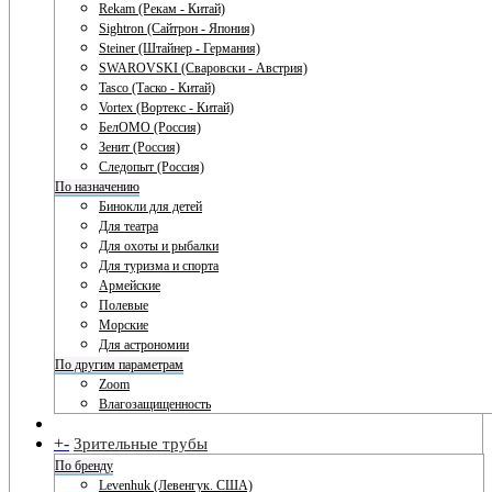
Rekam (Рекам - Китай)
Sightron (Сайтрон - Япония)
Steiner (Штайнер - Германия)
SWAROVSKI (Сваровски - Австрия)
Tasco (Таско - Китай)
Vortex (Вортекс - Китай)
БелОМО (Россия)
Зенит (Россия)
Следопыт (Россия)
По назначению
Бинокли для детей
Для театра
Для охоты и рыбалки
Для туризма и спорта
Армейские
Полевые
Морские
Для астрономии
По другим параметрам
Zoom
Влагозащищенность
+
-
Зрительные трубы
По бренду
Levenhuk (Левенгук. США)