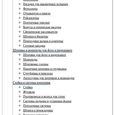
Насадки для накамерных вспышек
Фотозонты
Отражатели и панели
Рефлекторы
Портретные тарелки
Конусы и оптические насадки
Сферические рассеиватели
Шторки и фильтры
Переходные кольца и адаптеры
Сотовые насадки
Штативы и моноподы для фото и видеокамер
Штативы для фото и видеокамер
Моноподы
Штативные головы
Наплечные штативы и стедикамы
Струбцины и присоски
Аксессуары для штативов и моноподов
Стойки и системы крепления
Стойки
Журавли
Противовесы и колеса для стоек
Системы подъема и установки фонов
Потолочные системы
Штанги и перекладины