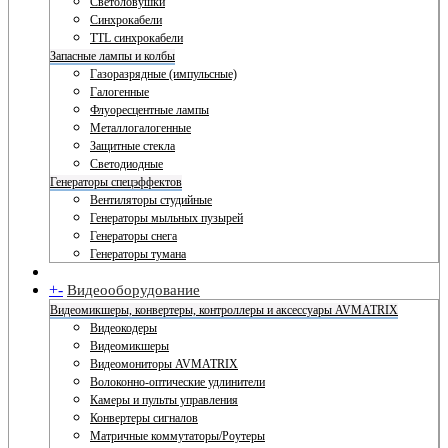
Светоловушки
Синхрокабели
TTL синхрокабели
Запасные лампы и колбы
Газоразрядные (импульсные)
Галогенные
Флуоресцентные лампы
Металлогалогенные
Защитные стекла
Светодиодные
Генераторы спецэффектов
Вентиляторы студийные
Генераторы мыльных пузырей
Генераторы снега
Генераторы тумана
+
-
Видеооборудование
Видеомикшеры, конвертеры, контроллеры и аксессуары AVMATRIX
Видеокодеры
Видеомикшеры
Видеомониторы AVMATRIX
Волоконно-оптические удлинители
Камеры и пульты управления
Конвертеры сигналов
Матричные коммутаторы/Роутеры