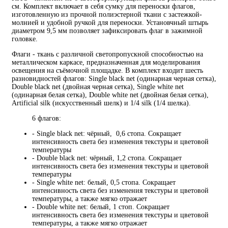
см. Комплект включает в себя сумку для переноски флагов,
изготовленную из прочной полиэстерной ткани с застежкой-
молнией и удобной ручкой для переноски. Установчный штырь
диаметром 9,5 мм позволяет зафиксировать флаг в зажимной
головке.
Флаги - ткань с различной светопропускной способностью на
металлическом каркасе, предназначенная для моделирования
освещения на съёмочной площадке. В комплект входит шесть
разновидностей флагов: Single black net (одинарная черная сетка),
Double black net (двойная черная сетка), Single white net
(одинарная белая сетка), Double white net (двойная белая сетка),
Artificial silk (искусственный шелк) и 1/4 silk (1/4 шелка).
6 флагов:
- Single black net: чёрный, 0,6 стопа. Сокращает
интенсивность света без изменения текстуры и цветовой
температуры
- Double black net: чёрный, 1,2 стопа. Сокращает
интенсивность света без изменения текстуры и цветовой
температуры
- Single white net: белый, 0,5 стопа. Сокращает
интенсивность света без изменения текстуры и цветовой
температуры, а также мягко отражает
- Double white net: белый, 1 стоп. Сокращает
интенсивность света без изменения текстуры и цветовой
температуры, а также мягко отражает