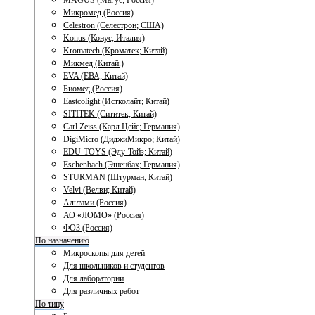
MAGUS (Магус; Россия)
Микромед (Россия)
Celestron (Селестрон; США)
Konus (Конус; Италия)
Kromatech (Кроматек; Китай)
Микмед (Китай.)
EVA (ЕВА; Китай)
Биомед (Россия)
Eastcolight (Истколайт; Китай)
SITITEK (Сититек; Китай)
Carl Zeiss (Карл Цейс; Германия)
DigiMicro (ДиджиМикро; Китай)
EDU-TOYS (Эду-Тойз; Китай)
Eschenbach (Эшенбах; Германия)
STURMAN (Штурман; Китай)
Velvi (Велви; Китай)
Альтами (Россия)
АО «ЛОМО» (Россия)
ФОЗ (Россия)
По назначению
Микроскопы для детей
Для школьников и студентов
Для лаборатории
Для различных работ
По типу