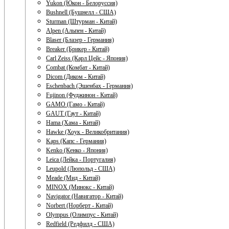
Yukon (Юкон - Белоруссия)
Bushnell (Бушнелл - США)
Sturman (Штурман - Китай)
Alpen (Альпен - Китай)
Blaser (Блазер - Германия)
Breaker (Брикер - Китай)
Carl Zeiss (Карл Цейс - Япония)
Combat (Комбат - Китай)
Dicom (Диком - Китай)
Eschenbach (Эшенбах - Германия)
Fujinon (Фуджинон - Китай)
GAMO (Гамо - Китай)
GAUT (Гаут - Китай)
Hama (Хама - Китай)
Hawke (Хоук - Великобритания)
Kaps (Капс - Германия)
Kenko (Кенко - Япония)
Leica (Лейка - Португалия)
Leupold (Люпольд - США)
Meade (Мид - Китай)
MINOX (Минокс - Китай)
Navigator (Навигатор - Китай)
Norbert (Норберт - Китай)
Olympus (Олимпус - Китай)
Redfield (Редфилд - США)