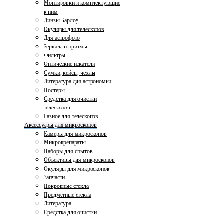
Монтировки и комплектующие
к ним
Линзы Барлоу
Окуляры для телескопов
Для астрофото
Зеркала и призмы
Фильтры
Оптические искатели
Сумки, кейсы, чехлы
Литература для астрономии
Постеры
Средства для очистки
телескопов
Разное для телескопов
Аксессуары для микроскопов
Камеры для микроскопов
Микропрепараты
Наборы для опытов
Объективы для микроскопов
Окуляры для микроскопов
Запчасти
Покровные стекла
Предметные стекла
Литература
Средства для очистки