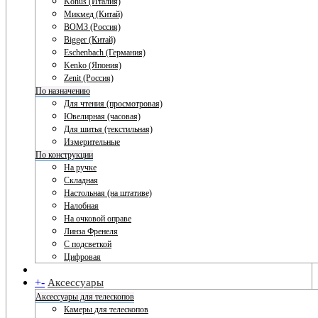
Konus (Италия)
Микмед (Китай)
ВОМЗ (Россия)
Bigger (Китай)
Eschenbach (Германия)
Kenko (Япония)
Zenit (Россия)
По назначению
Для чтения (просмотровая)
Ювелирная (часовая)
Для шитья (текстильная)
Измерительные
По конструкции
На ручке
Складная
Настольная (на штативе)
Налобная
На очковой оправе
Линза Френеля
С подсветкой
Цифровая
+
-
Аксессуары
Аксессуары для телескопов
Камеры для телескопов