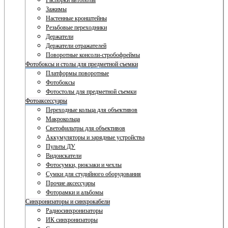
Распорки автополы
Зажимы
Настенные кронштейны
Резьбовые переходники
Держатели
Держатели отражателей
Поворотные консоли-стробофреймы
Фотобоксы и столы для предметной съемки
Платформы поворотные
Фотобоксы
Фотостолы для предметной съемки
Фотоаксессуары
Переходные кольца для объективов
Макрокольца
Светофильтры для объективов
Аккумуляторы и зарядные устройства
Пульты ДУ
Видоискатели
Фотосумки, рюкзаки и чехлы
Сумки для студийного оборудования
Прочие аксессуары
Фоторамки и альбомы
Синхронизаторы и синхрокабели
Радиосинхронизаторы
ИК синхронизаторы