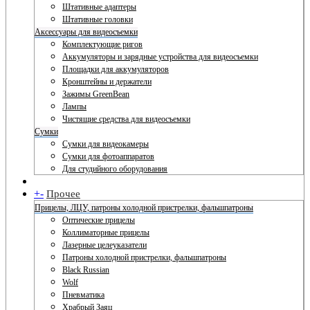
Штативные адаптеры
Штативные головки
Аксессуары для видеосъемки
Комплектующие ригов
Аккумуляторы и зарядные устройства для видеосъемки
Площадки для аккумуляторов
Кронштейны и держатели
Зажимы GreenBean
Лампы
Чистящие средства для видеосъемки
Сумки
Сумки для видеокамеры
Сумки для фотоаппаратов
Для студийного оборудования
+
-
Прочее
Прицелы, ЛЦУ, патроны холодной пристрелки, фальшпатроны
Оптические прицелы
Коллиматорные прицелы
Лазерные целеуказатели
Патроны холодной пристрелки, фальшпатроны
Black Russian
Wolf
Пневматика
Храбрый Заяц