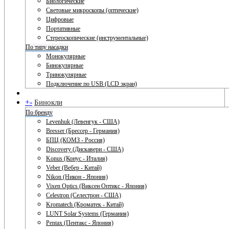
Биологические
Световые микроскопы (оптические)
Цифровые
Портативные
Стереоскопические (инструментальные)
По типу насадки
Монокулярные
Бинокулярные
Тринокулярные
Подключение по USB (LCD экран)
+
-
Бинокли
По бренду
Levenhuk (Левенгук - США)
Bresser (Брессер - Германия)
БПЦ (КОМЗ - Россия)
Discovery (Дискавери - США)
Konus (Конус - Италия)
Veber (Вебер - Китай)
Nikon (Никон - Япония)
Vixen Optics (Виксен Оптикс - Япония)
Celestron (Селестрон - США)
Kromatech (Кроматек - Китай)
LUNT Solar Systems (Германия)
Pentax (Пентакс - Япония)