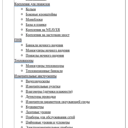
Крепления для прицелов
Кольца
Боковые кронштейны
Моноблоки
Базы и планки
Крепления на WEAVER
Крепления на ласточкин хвост
ПНВ
Бинокли ночного видения
Монокуляры ночного видения
Прицелы ночного видения
Тепловизоры
Монокуляры тепловизоры
Тепловизионные бинокли
Измерительные инструменты
Видеоэндоскопы
Измерительные рулетки
Влагомеры (датчики влажности)
Детекторы проводки
Измерители параметров окружающей среды
Курвиметры
Лазерные уровни
Приборы для обслуживания сетей
Цифровые уровни и угломеры
Электроизмерительные приборы