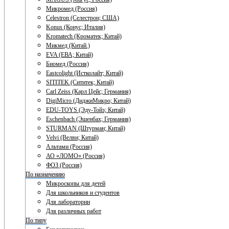
Микромед (Россия)
Celestron (Селестрон; США)
Konus (Конус; Италия)
Kromatech (Кроматек; Китай)
Микмед (Китай.)
EVA (ЕВА; Китай)
Биомед (Россия)
Eastcolight (Истколайт; Китай)
SITITEK (Сититек; Китай)
Carl Zeiss (Карл Цейс; Германия)
DigiMicro (ДиджиМикро; Китай)
EDU-TOYS (Эду-Тойз; Китай)
Eschenbach (Эшенбах; Германия)
STURMAN (Штурман; Китай)
Velvi (Велви; Китай)
Альтами (Россия)
АО «ЛОМО» (Россия)
ФОЗ (Россия)
По назначению
Микроскопы для детей
Для школьников и студентов
Для лаборатории
Для различных работ
По типу