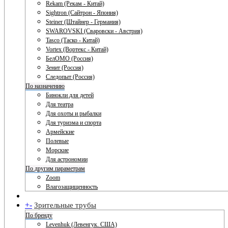
Rekam (Рекам - Китай)
Sightron (Сайтрон - Япония)
Steiner (Штайнер - Германия)
SWAROVSKI (Сваровски - Австрия)
Tasco (Таско - Китай)
Vortex (Вортекс - Китай)
БелОМО (Россия)
Зенит (Россия)
Следопыт (Россия)
По назначению
Бинокли для детей
Для театра
Для охоты и рыбалки
Для туризма и спорта
Армейские
Полевые
Морские
Для астрономии
По другим параметрам
Zoom
Влагозащищенность
+
-
Зрительные трубы
По бренду
Levenhuk (Левенгук. США)