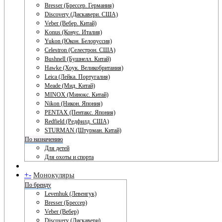
Bresser (Брессер. Германия)
Discovery (Дискавери. США)
Veber (Вебер. Китай)
Konus (Конус. Италия)
Yukon (Юкон. Белоруссия)
Celestron (Селестрон. США)
Bushnell (Бушнелл. Китай)
Hawke (Хоук. Великобритания)
Leica (Лейка. Португалия)
Meade (Мид. Китай)
MINOX (Минокс. Китай)
Nikon (Никон. Япония)
PENTAX (Пентакс. Япония)
Redfield (Редфилд. США)
STURMAN (Штурман. Китай)
По назначению
Для детей
Для охоты и спорта
+
-
Монокуляры
По бренду
Levenhuk (Левенгук)
Bresser (Брессер)
Veber (Вебер)
Discovery (Дискавери)