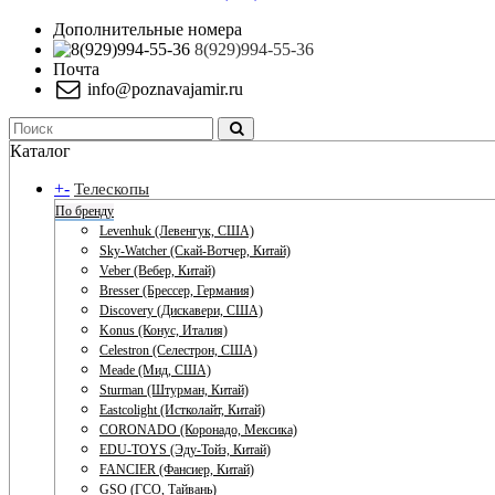
Дополнительные номера
8(929)994-55-36
Почта
info@poznavajamir.ru
Каталог
+
-
Телескопы
По бренду
Levenhuk (Левенгук, США)
Sky-Watcher (Скай-Вотчер, Китай)
Veber (Вебер, Китай)
Bresser (Брессер, Германия)
Discovery (Дискавери, США)
Konus (Конус, Италия)
Celestron (Селестрон, США)
Meade (Мид, США)
Sturman (Штурман, Китай)
Eastcolight (Истколайт, Китай)
CORONADO (Коронадо, Мексика)
EDU-TOYS (Эду-Тойз, Китай)
FANCIER (Фансиер, Китай)
GSO (ГСО, Тайвань)