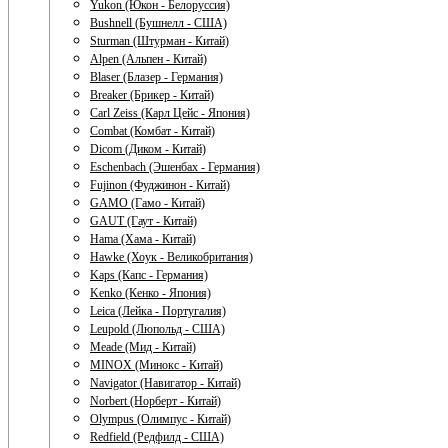
Yukon (Юкон - Белоруссия)
Bushnell (Бушнелл - США)
Sturman (Штурман - Китай)
Alpen (Альпен - Китай)
Blaser (Блазер - Германия)
Breaker (Брикер - Китай)
Carl Zeiss (Карл Цейс - Япония)
Combat (Комбат - Китай)
Dicom (Диком - Китай)
Eschenbach (Эшенбах - Германия)
Fujinon (Фуджинон - Китай)
GAMO (Гамо - Китай)
GAUT (Гаут - Китай)
Hama (Хама - Китай)
Hawke (Хоук - Великобритания)
Kaps (Капс - Германия)
Kenko (Кенко - Япония)
Leica (Лейка - Португалия)
Leupold (Люпольд - США)
Meade (Мид - Китай)
MINOX (Минокс - Китай)
Navigator (Навигатор - Китай)
Norbert (Норберт - Китай)
Olympus (Олимпус - Китай)
Redfield (Редфилд - США)