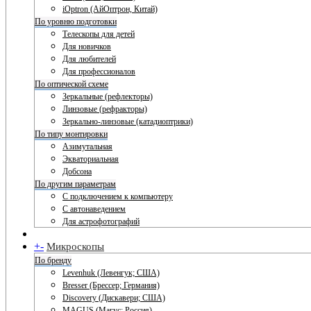
iOptron (АйОптрон, Китай)
По уровню подготовки
Телескопы для детей
Для новичков
Для любителей
Для профессионалов
По оптической схеме
Зеркальные (рефлекторы)
Линзовые (рефракторы)
Зеркально-линзовые (катадиоптрики)
По типу монтировки
Азимутальная
Экваториальная
Добсона
По другим параметрам
С подключением к компьютеру
С автонаведением
Для астрофотографий
+
-
Микроскопы
По бренду
Levenhuk (Левенгук; США)
Bresser (Брессер; Германия)
Discovery (Дискавери; США)
MAGUS (Магус; Россия)