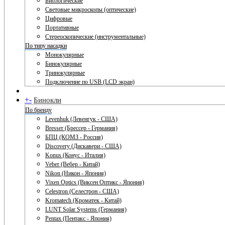
Биологические
Световые микроскопы (оптические)
Цифровые
Портативные
Стереоскопические (инструментальные)
По типу насадки
Монокулярные
Бинокулярные
Тринокулярные
Подключение по USB (LCD экран)
+
-
Бинокли
По бренду
Levenhuk (Левенгук - США)
Bresser (Брессер - Германия)
БПЦ (КОМЗ - Россия)
Discovery (Дискавери - США)
Konus (Конус - Италия)
Veber (Вебер - Китай)
Nikon (Никон - Япония)
Vixen Optics (Виксен Оптикс - Япония)
Celestron (Селестрон - США)
Kromatech (Кроматек - Китай)
LUNT Solar Systems (Германия)
Pentax (Пентакс - Япония)