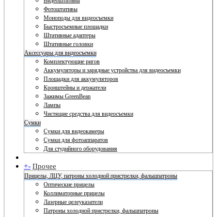
Видеоштативы
Фотоштативы
Моноподы для видеосъемки
Быстросъемные площадки
Штативные адаптеры
Штативные головки
Аксессуары для видеосъемки
Комплектующие ригов
Аккумуляторы и зарядные устройства для видеосъемки
Площадки для аккумуляторов
Кронштейны и держатели
Зажимы GreenBean
Лампы
Чистящие средства для видеосъемки
Сумки
Сумки для видеокамеры
Сумки для фотоаппаратов
Для студийного оборудования
+
-
Прочее
Прицелы, ЛЦУ, патроны холодной пристрелки, фальшпатроны
Оптические прицелы
Коллиматорные прицелы
Лазерные целеуказатели
Патроны холодной пристрелки, фальшпатроны