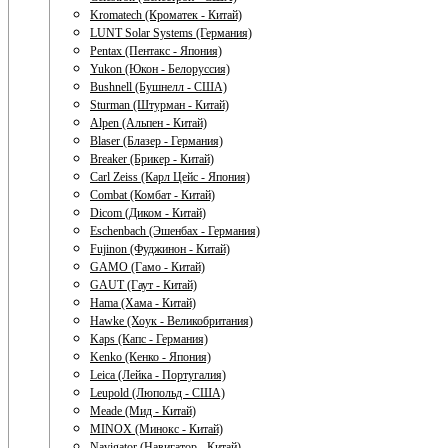
Kromatech (Кроматек - Китай)
LUNT Solar Systems (Германия)
Pentax (Пентакс - Япония)
Yukon (Юкон - Белоруссия)
Bushnell (Бушнелл - США)
Sturman (Штурман - Китай)
Alpen (Альпен - Китай)
Blaser (Блазер - Германия)
Breaker (Брикер - Китай)
Carl Zeiss (Карл Цейс - Япония)
Combat (Комбат - Китай)
Dicom (Диком - Китай)
Eschenbach (Эшенбах - Германия)
Fujinon (Фуджинон - Китай)
GAMO (Гамо - Китай)
GAUT (Гаут - Китай)
Hama (Хама - Китай)
Hawke (Хоук - Великобритания)
Kaps (Капс - Германия)
Kenko (Кенко - Япония)
Leica (Лейка - Португалия)
Leupold (Люпольд - США)
Meade (Мид - Китай)
MINOX (Минокс - Китай)
Navigator (Навигатор - Китай)