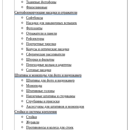
Тканевые фотофоны
Флизелиновые
Светоформирующие насадки и отражатели
Софтбоксы
Насадки для накамерных вспышек
Фотозонты
Отражатели и панели
Рефлекторы
Портретные тарелки
Конусы и оптические насадки
Сферические рассеиватели
Шторки и фильтры
Переходные кольца и адаптеры
Сотовые насадки
Штативы и моноподы для фото и видеокамер
Штативы для фото и видеокамер
Моноподы
Штативные головы
Наплечные штативы и стедикамы
Струбцины и присоски
Аксессуары для штативов и моноподов
Стойки и системы крепления
Стойки
Журавли
Противовесы и колеса для стоек