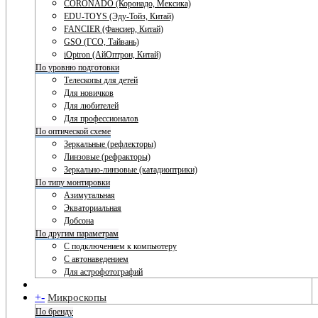
CORONADO (Коронадо, Мексика)
EDU-TOYS (Эду-Тойз, Китай)
FANCIER (Фансиер, Китай)
GSO (ГСО, Тайвань)
iOptron (АйОптрон, Китай)
По уровню подготовки
Телескопы для детей
Для новичков
Для любителей
Для профессионалов
По оптической схеме
Зеркальные (рефлекторы)
Линзовые (рефракторы)
Зеркально-линзовые (катадиоптрики)
По типу монтировки
Азимутальная
Экваториальная
Добсона
По другим параметрам
С подключением к компьютеру
С автонаведением
Для астрофотографий
+
-
Микроскопы
По бренду