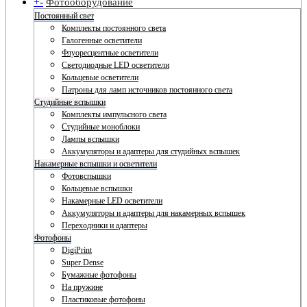
+
-
Фотооборудование
Постоянный свет
Комплекты постоянного света
Галогенные осветители
Флуоресцентные осветители
Светодиодные LED осветители
Кольцевые осветители
Патроны для ламп источников постоянного света
Студийные вспышки
Комплекты импульсного света
Студийные моноблоки
Лампы вспышки
Аккумуляторы и адаптеры для студийных вспышек
Накамерные вспышки и осветители
Фотовспышки
Кольцевые вспышки
Накамерные LED осветители
Аккумуляторы и адаптеры для накамерных вспышек
Переходники и адаптеры
Фотофоны
DigiPrint
Super Dense
Бумажные фотофоны
На пружине
Пластиковые фотофоны