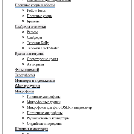
Плечевые упоры и обвесы
Follow focus
Плечевые упоры
Брекеты
Слайдеры и тележки
Рельсы
Слайдеры
Тележки Dolly
Тележки TrackMaster
Краны и автогрипы
Операторские краны
Автогрипы
Фоны хромакей
Телесуфлеры
Мониторы и видоискатели
iMate продукция
Микрофоны
Головные микрофоны
Микрофонные удочки
Микрофоны для фото DSLR и видеокамер
Петличные микрофоны
Радиосистемы и конвертеры
Студийные микрофоны
Штативы и моноподы