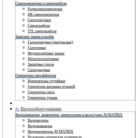
Синхронизаторы и синхрокабели
Радиосинхронизаторы
ИК синхронизаторы
Светоловушки
Синхрокабели
TTL синхрокабели
Запасные лампы и колбы
Газоразрядные (импульсные)
Галогенные
Флуоресцентные лампы
Металлогалогенные
Защитные стекла
Светодиодные
Генераторы спецэффектов
Вентиляторы студийные
Генераторы мыльных пузырей
Генераторы снега
Генераторы тумана
+
-
Видеооборудование
Видеомикшеры, конвертеры, контроллеры и аксессуары AVMATRIX
Видеокодеры
Видеомикшеры
Видеомониторы AVMATRIX
Волоконно-оптические удлинители