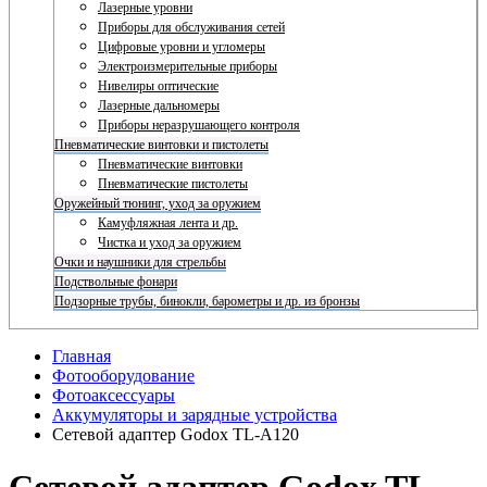
Лазерные уровни
Приборы для обслуживания сетей
Цифровые уровни и угломеры
Электроизмерительные приборы
Нивелиры оптические
Лазерные дальномеры
Приборы неразрушающего контроля
Пневматические винтовки и пистолеты
Пневматические винтовки
Пневматические пистолеты
Оружейный тюнинг, уход за оружием
Камуфляжная лента и др.
Чистка и уход за оружием
Очки и наушники для стрельбы
Подствольные фонари
Подзорные трубы, бинокли, барометры и др. из бронзы
Главная
Фотооборудование
Фотоаксессуары
Аккумуляторы и зарядные устройства
Сетевой адаптер Godox TL-A120