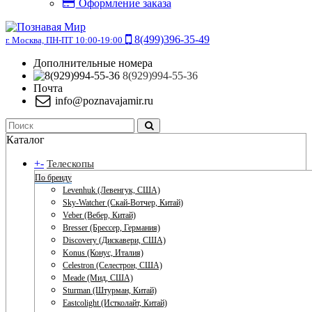
Оформление заказа
8(499)396-35-49
г. Москва, ПН-ПТ 10:00-19:00
Дополнительные номера
8(929)994-55-36
Почта
info@poznavajamir.ru
Каталог
+
-
Телескопы
По бренду
Levenhuk (Левенгук, США)
Sky-Watcher (Скай-Вотчер, Китай)
Veber (Вебер, Китай)
Bresser (Брессер, Германия)
Discovery (Дискавери, США)
Konus (Конус, Италия)
Celestron (Селестрон, США)
Meade (Мид, США)
Sturman (Штурман, Китай)
Eastcolight (Истколайт, Китай)