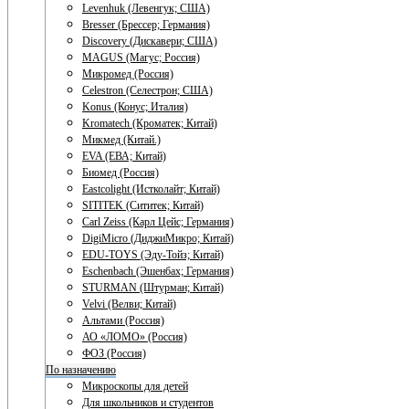
Levenhuk (Левенгук; США)
Bresser (Брессер; Германия)
Discovery (Дискавери; США)
MAGUS (Магус; Россия)
Микромед (Россия)
Celestron (Селестрон; США)
Konus (Конус; Италия)
Kromatech (Кроматек; Китай)
Микмед (Китай.)
EVA (ЕВА; Китай)
Биомед (Россия)
Eastcolight (Истколайт; Китай)
SITITEK (Сититек; Китай)
Carl Zeiss (Карл Цейс; Германия)
DigiMicro (ДиджиМикро; Китай)
EDU-TOYS (Эду-Тойз; Китай)
Eschenbach (Эшенбах; Германия)
STURMAN (Штурман; Китай)
Velvi (Велви; Китай)
Альтами (Россия)
АО «ЛОМО» (Россия)
ФОЗ (Россия)
По назначению
Микроскопы для детей
Для школьников и студентов