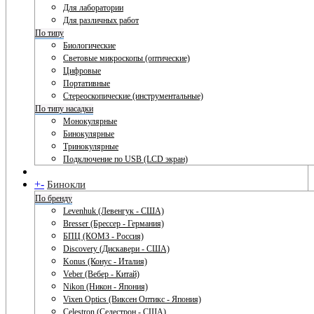
Для лаборатории
Для различных работ
По типу
Биологические
Световые микроскопы (оптические)
Цифровые
Портативные
Стереоскопические (инструментальные)
По типу насадки
Монокулярные
Бинокулярные
Тринокулярные
Подключение по USB (LCD экран)
+
-
Бинокли
По бренду
Levenhuk (Левенгук - США)
Bresser (Брессер - Германия)
БПЦ (КОМЗ - Россия)
Discovery (Дискавери - США)
Konus (Конус - Италия)
Veber (Вебер - Китай)
Nikon (Никон - Япония)
Vixen Optics (Виксен Оптикс - Япония)
Celestron (Селестрон - США)