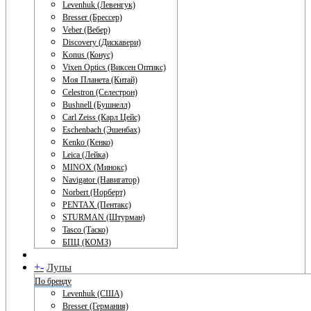
Levenhuk (Левенгук)
Bresser (Брессер)
Veber (Вебер)
Discovery (Дискавери)
Konus (Конус)
Vixen Optics (Виксен Оптикс)
Моя Планета (Китай)
Celestron (Селестрон)
Bushnell (Бушнелл)
Carl Zeiss (Карл Цейс)
Eschenbach (Эшенбах)
Kenko (Кенко)
Leica (Лейка)
MINOX (Минокс)
Navigator (Навигатор)
Norbert (Норберт)
PENTAX (Пентакс)
STURMAN (Штурман)
Tasco (Таско)
БПЦ (КОМЗ)
+
-
Лупы
По бренду
Levenhuk (США)
Bresser (Германия)