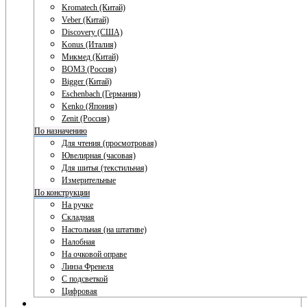
Kromatech (Китай)
Veber (Китай)
Discovery (США)
Konus (Италия)
Микмед (Китай)
ВОМЗ (Россия)
Bigger (Китай)
Eschenbach (Германия)
Kenko (Япония)
Zenit (Россия)
По назначению
Для чтения (просмотровая)
Ювелирная (часовая)
Для шитья (текстильная)
Измерительные
По конструкции
На ручке
Складная
Настольная (на штативе)
Налобная
На очковой оправе
Линза Френеля
С подсветкой
Цифровая