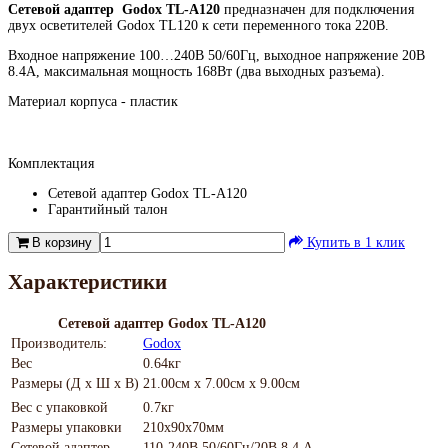
Сетевой адаптер Godox TL-A120
предназначен для подключения
двух осветителей Godox TL120 к сети переменного тока 220В.
Входное напряжение 100…240В 50/60Гц, выходное напряжение 20В
8.4А, максимальная мощность 168Вт (два выходных разъема).
Материал корпуса - пластик
Комплектация
Сетевой адаптер Godox TL-A120
Гарантийный талон
В корзину
Купить в 1 клик
Характеристики
Сетевой адаптер Godox TL-A120
Производитель:
Godox
Вес
0.64кг
Размеры (Д х Ш х В)
21.00см x 7.00см x 9.00см
Вес с упаковкой
0.7кг
Размеры упаковки
210х90х70мм
Сетевой адаптер
110-240В 50/60Гц/20В 8.4 А