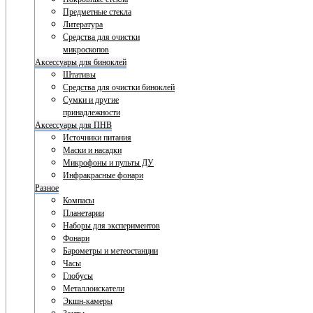
Предметные стекла
Литература
Средства для очистки
микроскопов
Аксессуары для биноклей
Штативы
Средства для очистки биноклей
Сумки и другие
принадлежности
Аксессуары для ПНВ
Источники питания
Маски и насадки
Микрофоны и пульты ДУ
Инфракрасные фонари
Разное
Компасы
Планетарии
Наборы для экспериментов
Фонари
Барометры и метеостанции
Часы
Глобусы
Металлоискатели
Экшн-камеры