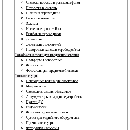
Системы подъема и установки фонов
Потолочные системы
Штанги и перекладины
Распорки автополы
Зажимы
Настенные кронштейны
Резьбовые переходники
Держатели
Держатели отражателей
Поворотные консоли-стробофреймы
Фотобоксы и столы для предметной съемки
Платформы поворотные
Фотобоксы
Фотостолы для предметной съемки
Фотоаксессуары
Переходные кольца для объективов
Макрокольца
Светофильтры для объективов
Аккумуляторы и зарядные устройства
Пульты ДУ
Видоискатели
Фотосумки, рюкзаки и чехлы
Сумки для студийного оборудования
Прочие аксессуары
Фоторамки и альбомы