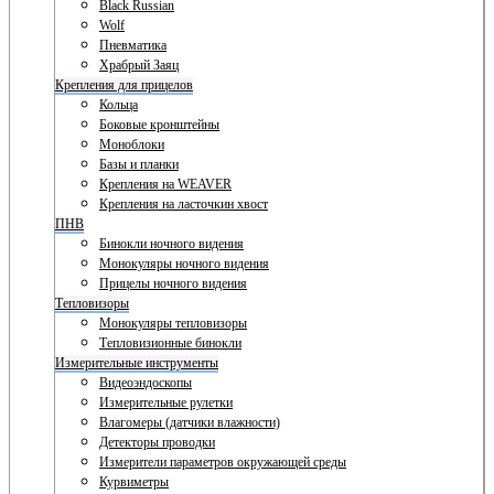
Black Russian
Wolf
Пневматика
Храбрый Заяц
Крепления для прицелов
Кольца
Боковые кронштейны
Моноблоки
Базы и планки
Крепления на WEAVER
Крепления на ласточкин хвост
ПНВ
Бинокли ночного видения
Монокуляры ночного видения
Прицелы ночного видения
Тепловизоры
Монокуляры тепловизоры
Тепловизионные бинокли
Измерительные инструменты
Видеоэндоскопы
Измерительные рулетки
Влагомеры (датчики влажности)
Детекторы проводки
Измерители параметров окружающей среды
Курвиметры