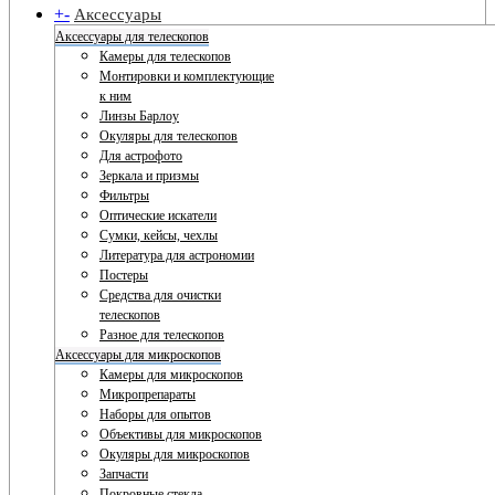
+
-
Аксессуары
Аксессуары для телескопов
Камеры для телескопов
Монтировки и комплектующие
к ним
Линзы Барлоу
Окуляры для телескопов
Для астрофото
Зеркала и призмы
Фильтры
Оптические искатели
Сумки, кейсы, чехлы
Литература для астрономии
Постеры
Средства для очистки
телескопов
Разное для телескопов
Аксессуары для микроскопов
Камеры для микроскопов
Микропрепараты
Наборы для опытов
Объективы для микроскопов
Окуляры для микроскопов
Запчасти
Покровные стекла