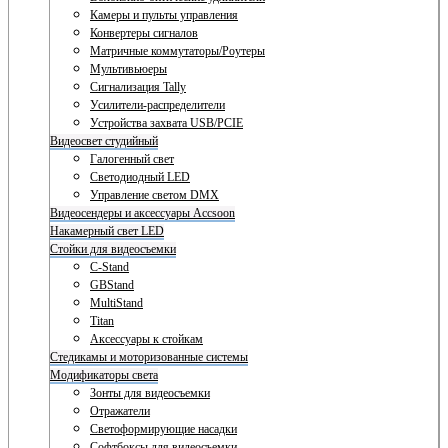
Камеры и пульты управления
Конвертеры сигналов
Матричные коммутаторы/Роутеры
Мультивьюеры
Сигнализация Tally
Усилители-распределители
Устройства захвата USB/PCIE
Видеосвет студийный
Галогенный свет
Светодиодный LED
Управление светом DMX
Видеосендеры и аксессуары Accsoon
Накамерный свет LED
Стойки для видеосъемки
C-Stand
GBStand
MultiStand
Titan
Аксессуары к стойкам
Стедикамы и моторизованные системы
Модификаторы света
Зонты для видеосъемки
Отражатели
Светоформирующие насадки
Софтбоксы для видеосъемки