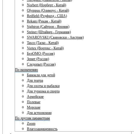
Norbert (Норберт - Китай)
Olympus (Олимпус - Китай)
Redfield (Редфилд - США)
Rekam (Рекам - Китай)
Sightron (Сайтрон - Япония)
Steiner (Штайнер - Германия)
SWAROVSKI (Сваровски - Австрия)
Tasco (Таско - Китай)
Vortex (Вортекс - Китай)
БелОМО (Россия)
Зенит (Россия)
Следопыт (Россия)
По назначению
Бинокли для детей
Для театра
Для охоты и рыбалки
Для туризма и спорта
Армейские
Полевые
Морские
Для астрономии
По другим параметрам
Zoom
Влагозащищенность