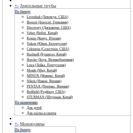
+
-
Зрительные трубы
По бренду
Levenhuk (Левенгук. США)
Bresser (Брессер. Германия)
Discovery (Дискавери. США)
Veber (Вебер. Китай)
Konus (Конус. Италия)
Yukon (Юкон. Белоруссия)
Celestron (Селестрон. США)
Bushnell (Бушнелл. Китай)
Hawke (Хоук. Великобритания)
Leica (Лейка. Португалия)
Meade (Мид. Китай)
MINOX (Минокс. Китай)
Nikon (Никон. Япония)
PENTAX (Пентакс. Япония)
Redfield (Редфилд. США)
STURMAN (Штурман. Китай)
По назначению
Для детей
Для охоты и спорта
+
-
Монокуляры
По бренду