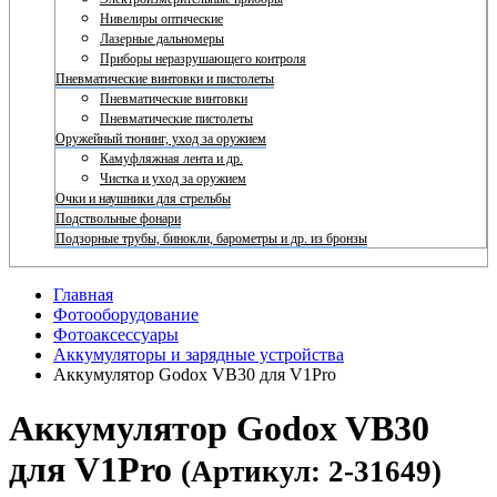
Нивелиры оптические
Лазерные дальномеры
Приборы неразрушающего контроля
Пневматические винтовки и пистолеты
Пневматические винтовки
Пневматические пистолеты
Оружейный тюнинг, уход за оружием
Камуфляжная лента и др.
Чистка и уход за оружием
Очки и наушники для стрельбы
Подствольные фонари
Подзорные трубы, бинокли, барометры и др. из бронзы
Главная
Фотооборудование
Фотоаксессуары
Аккумуляторы и зарядные устройства
Аккумулятор Godox VB30 для V1Pro
Аккумулятор Godox VB30
для V1Pro
(Артикул: 2-31649)