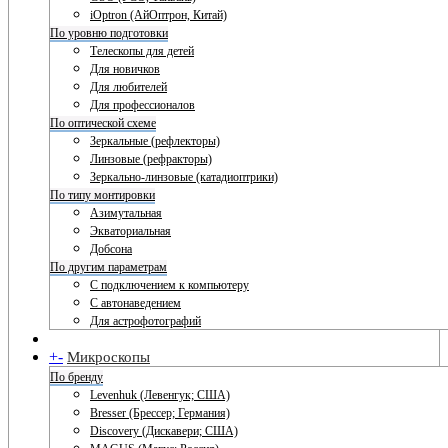
iOptron (АйОптрон, Китай)
По уровню подготовки
Телескопы для детей
Для новичков
Для любителей
Для профессионалов
По оптической схеме
Зеркальные (рефлекторы)
Линзовые (рефракторы)
Зеркально-линзовые (катадиоптрики)
По типу монтировки
Азимутальная
Экваториальная
Добсона
По другим параметрам
С подключением к компьютеру
С автонаведением
Для астрофотографий
+
-
Микроскопы
По бренду
Levenhuk (Левенгук; США)
Bresser (Брессер; Германия)
Discovery (Дискавери; США)