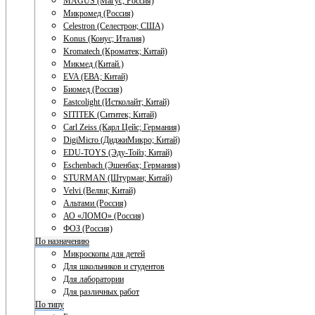
MAGUS (Магус; Россия)
Микромед (Россия)
Celestron (Селестрон; США)
Konus (Конус; Италия)
Kromatech (Кроматек; Китай)
Микмед (Китай.)
EVA (ЕВА; Китай)
Биомед (Россия)
Eastcolight (Истколайт; Китай)
SITITEK (Сититек; Китай)
Carl Zeiss (Карл Цейс; Германия)
DigiMicro (ДиджиМикро; Китай)
EDU-TOYS (Эду-Тойз; Китай)
Eschenbach (Эшенбах; Германия)
STURMAN (Штурман; Китай)
Velvi (Велви; Китай)
Альтами (Россия)
АО «ЛОМО» (Россия)
ФОЗ (Россия)
По назначению
Микроскопы для детей
Для школьников и студентов
Для лаборатории
Для различных работ
По типу