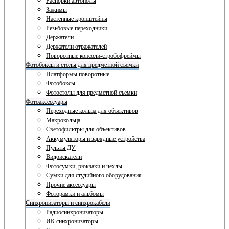
Распорки автополы
Зажимы
Настенные кронштейны
Резьбовые переходники
Держатели
Держатели отражателей
Поворотные консоли-стробофреймы
Фотобоксы и столы для предметной съемки
Платформы поворотные
Фотобоксы
Фотостолы для предметной съемки
Фотоаксессуары
Переходные кольца для объективов
Макрокольца
Светофильтры для объективов
Аккумуляторы и зарядные устройства
Пульты ДУ
Видоискатели
Фотосумки, рюкзаки и чехлы
Сумки для студийного оборудования
Прочие аксессуары
Фоторамки и альбомы
Синхронизаторы и синхрокабели
Радиосинхронизаторы
ИК синхронизаторы