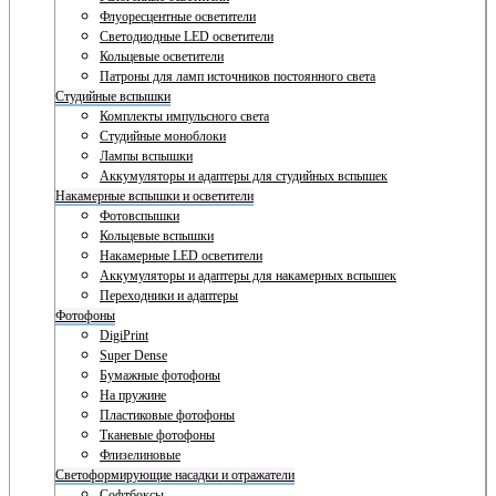
Флуоресцентные осветители
Светодиодные LED осветители
Кольцевые осветители
Патроны для ламп источников постоянного света
Студийные вспышки
Комплекты импульсного света
Студийные моноблоки
Лампы вспышки
Аккумуляторы и адаптеры для студийных вспышек
Накамерные вспышки и осветители
Фотовспышки
Кольцевые вспышки
Накамерные LED осветители
Аккумуляторы и адаптеры для накамерных вспышек
Переходники и адаптеры
Фотофоны
DigiPrint
Super Dense
Бумажные фотофоны
На пружине
Пластиковые фотофоны
Тканевые фотофоны
Флизелиновые
Светоформирующие насадки и отражатели
Софтбоксы