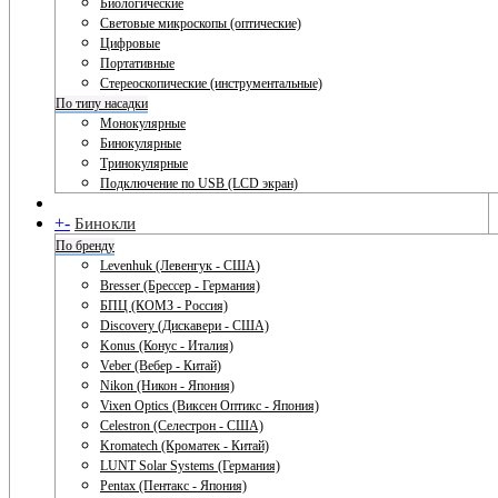
Биологические
Световые микроскопы (оптические)
Цифровые
Портативные
Стереоскопические (инструментальные)
По типу насадки
Монокулярные
Бинокулярные
Тринокулярные
Подключение по USB (LCD экран)
+
-
Бинокли
По бренду
Levenhuk (Левенгук - США)
Bresser (Брессер - Германия)
БПЦ (КОМЗ - Россия)
Discovery (Дискавери - США)
Konus (Конус - Италия)
Veber (Вебер - Китай)
Nikon (Никон - Япония)
Vixen Optics (Виксен Оптикс - Япония)
Celestron (Селестрон - США)
Kromatech (Кроматек - Китай)
LUNT Solar Systems (Германия)
Pentax (Пентакс - Япония)