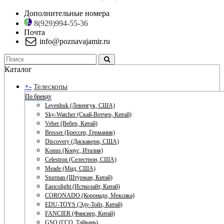
Дополнительные номера
8(929)994-55-36
Почта
info@poznavajamir.ru
Каталог
+
-
Телескопы
По бренду
Levenhuk (Левенгук, США)
Sky-Watcher (Скай-Вотчер, Китай)
Veber (Вебер, Китай)
Bresser (Брессер, Германия)
Discovery (Дискавери, США)
Konus (Конус, Италия)
Celestron (Селестрон, США)
Meade (Мид, США)
Sturman (Штурман, Китай)
Eastcolight (Истколайт, Китай)
CORONADO (Коронадо, Мексика)
EDU-TOYS (Эду-Тойз, Китай)
FANCIER (Фансиер, Китай)
GSO (ГСО, Тайвань)