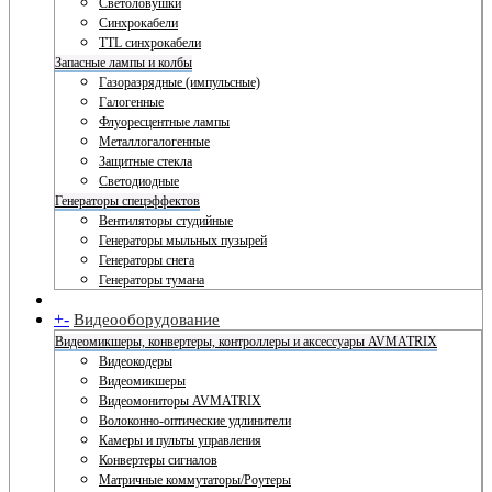
Светоловушки
Синхрокабели
TTL синхрокабели
Запасные лампы и колбы
Газоразрядные (импульсные)
Галогенные
Флуоресцентные лампы
Металлогалогенные
Защитные стекла
Светодиодные
Генераторы спецэффектов
Вентиляторы студийные
Генераторы мыльных пузырей
Генераторы снега
Генераторы тумана
+
-
Видеооборудование
Видеомикшеры, конвертеры, контроллеры и аксессуары AVMATRIX
Видеокодеры
Видеомикшеры
Видеомониторы AVMATRIX
Волоконно-оптические удлинители
Камеры и пульты управления
Конвертеры сигналов
Матричные коммутаторы/Роутеры