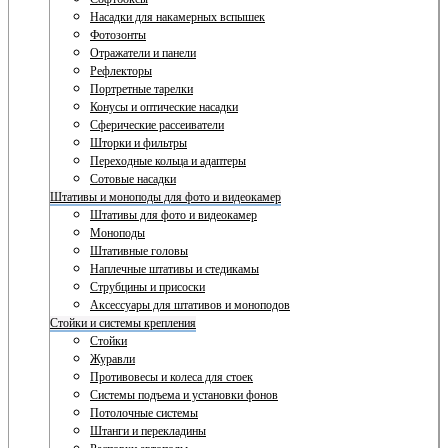
Насадки для накамерных вспышек
Фотозонты
Отражатели и панели
Рефлекторы
Портретные тарелки
Конусы и оптические насадки
Сферические рассеиватели
Шторки и фильтры
Переходные кольца и адаптеры
Сотовые насадки
Штативы и моноподы для фото и видеокамер
Штативы для фото и видеокамер
Моноподы
Штативные головы
Наплечные штативы и стедикамы
Струбцины и присоски
Аксессуары для штативов и моноподов
Стойки и системы крепления
Стойки
Журавли
Противовесы и колеса для стоек
Системы подъема и установки фонов
Потолочные системы
Штанги и перекладины