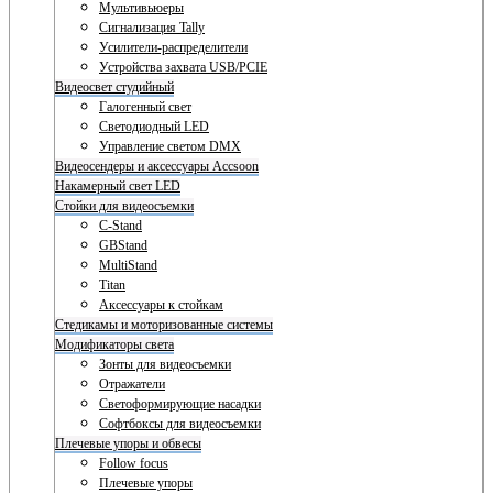
Мультивьюеры
Сигнализация Tally
Усилители-распределители
Устройства захвата USB/PCIE
Видеосвет студийный
Галогенный свет
Светодиодный LED
Управление светом DMX
Видеосендеры и аксессуары Accsoon
Накамерный свет LED
Стойки для видеосъемки
C-Stand
GBStand
MultiStand
Titan
Аксессуары к стойкам
Стедикамы и моторизованные системы
Модификаторы света
Зонты для видеосъемки
Отражатели
Светоформирующие насадки
Софтбоксы для видеосъемки
Плечевые упоры и обвесы
Follow focus
Плечевые упоры