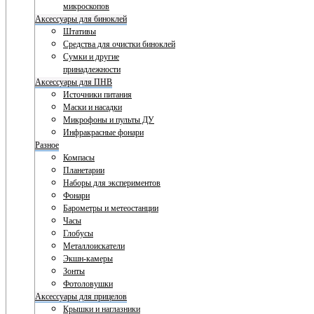
микроскопов
Аксессуары для биноклей
Штативы
Средства для очистки биноклей
Сумки и другие
принадлежности
Аксессуары для ПНВ
Источники питания
Маски и насадки
Микрофоны и пульты ДУ
Инфракрасные фонари
Разное
Компасы
Планетарии
Наборы для экспериментов
Фонари
Барометры и метеостанции
Часы
Глобусы
Металлоискатели
Экшн-камеры
Зонты
Фотоловушки
Аксессуары для прицелов
Крышки и наглазники