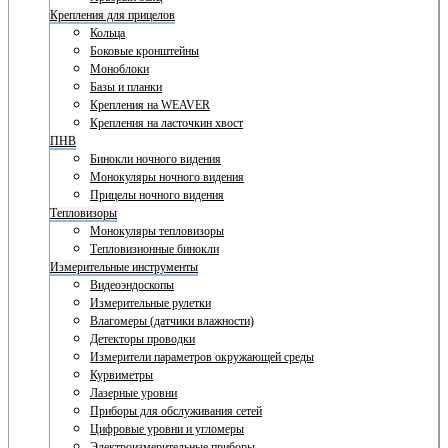
Крепления для прицелов
Кольца
Боковые кронштейны
Моноблоки
Базы и планки
Крепления на WEAVER
Крепления на ласточкин хвост
ПНВ
Бинокли ночного видения
Монокуляры ночного видения
Прицелы ночного видения
Тепловизоры
Монокуляры тепловизоры
Тепловизионные бинокли
Измерительные инструменты
Видеоэндоскопы
Измерительные рулетки
Влагомеры (датчики влажности)
Детекторы проводки
Измерители параметров окружающей среды
Курвиметры
Лазерные уровни
Приборы для обслуживания сетей
Цифровые уровни и угломеры
Электроизмерительные приборы