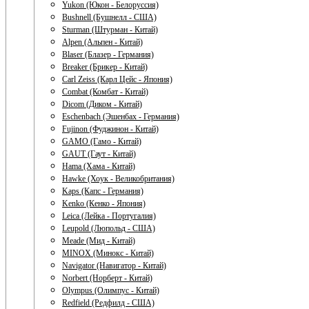
Yukon (Юкон - Белоруссия)
Bushnell (Бушнелл - США)
Sturman (Штурман - Китай)
Alpen (Альпен - Китай)
Blaser (Блазер - Германия)
Breaker (Брикер - Китай)
Carl Zeiss (Карл Цейс - Япония)
Combat (Комбат - Китай)
Dicom (Диком - Китай)
Eschenbach (Эшенбах - Германия)
Fujinon (Фуджинон - Китай)
GAMO (Гамо - Китай)
GAUT (Гаут - Китай)
Hama (Хама - Китай)
Hawke (Хоук - Великобритания)
Kaps (Капс - Германия)
Kenko (Кенко - Япония)
Leica (Лейка - Португалия)
Leupold (Люпольд - США)
Meade (Мид - Китай)
MINOX (Минокс - Китай)
Navigator (Навигатор - Китай)
Norbert (Норберт - Китай)
Olympus (Олимпус - Китай)
Redfield (Редфилд - США)