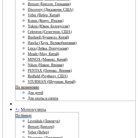
Bresser (Брессер. Германия)
Discovery (Дискавери. США)
Veber (Вебер. Китай)
Konus (Конус. Италия)
Yukon (Юкон. Белоруссия)
Celestron (Селестрон. США)
Bushnell (Бушнелл. Китай)
Hawke (Хоук. Великобритания)
Leica (Лейка. Португалия)
Meade (Мид. Китай)
MINOX (Минокс. Китай)
Nikon (Никон. Япония)
PENTAX (Пентакс. Япония)
Redfield (Редфилд. США)
STURMAN (Штурман. Китай)
По назначению
Для детей
Для охоты и спорта
+
-
Монокуляры
По бренду
Levenhuk (Левенгук)
Bresser (Брессер)
Veber (Вебер)
Discovery (Дискавери)