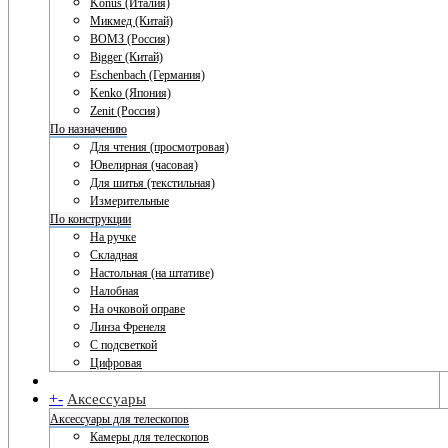
Konus (Италия)
Микмед (Китай)
ВОМЗ (Россия)
Bigger (Китай)
Eschenbach (Германия)
Kenko (Япония)
Zenit (Россия)
По назначению
Для чтения (просмотровая)
Ювелирная (часовая)
Для шитья (текстильная)
Измерительные
По конструкции
На ручке
Складная
Настольная (на штативе)
Налобная
На очковой оправе
Линза Френеля
С подсветкой
Цифровая
+
-
Аксессуары
Аксессуары для телескопов
Камеры для телескопов