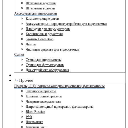
Штативные адаптеры
Штативные головки
Аксессуары для видеосъемки
Комплектующие ригов
Аккумуляторы и зарядные устройства для видеосъемки
Площадки для аккумуляторов
Кронштейны и держатели
Зажимы GreenBean
Лампы
Чистящие средства для видеосъемки
Сумки
Сумки для видеокамеры
Сумки для фотоаппаратов
Для студийного оборудования
+
-
Прочее
Прицелы, ЛЦУ, патроны холодной пристрелки, фальшпатроны
Оптические прицелы
Коллиматорные прицелы
Лазерные целеуказатели
Патроны холодной пристрелки, фальшпатроны
Black Russian
Wolf
Пневматика
Храбрый Заяц