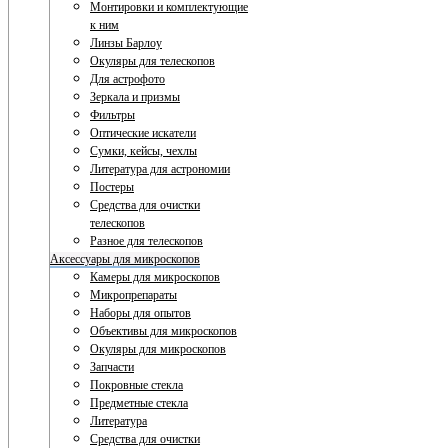
Монтировки и комплектующие
к ним
Линзы Барлоу
Окуляры для телескопов
Для астрофото
Зеркала и призмы
Фильтры
Оптические искатели
Сумки, кейсы, чехлы
Литература для астрономии
Постеры
Средства для очистки
телескопов
Разное для телескопов
Аксессуары для микроскопов
Камеры для микроскопов
Микропрепараты
Наборы для опытов
Объективы для микроскопов
Окуляры для микроскопов
Запчасти
Покровные стекла
Предметные стекла
Литература
Средства для очистки