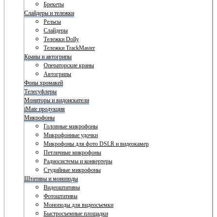
Брекеты
Слайдеры и тележки
Рельсы
Слайдеры
Тележки Dolly
Тележки TrackMaster
Краны и автогрипы
Операторские краны
Автогрипы
Фоны хромакей
Телесуфлеры
Мониторы и видоискатели
iMate продукция
Микрофоны
Головные микрофоны
Микрофонные удочки
Микрофоны для фото DSLR и видеокамер
Петличные микрофоны
Радиосистемы и конвертеры
Студийные микрофоны
Штативы и моноподы
Видеоштативы
Фотоштативы
Моноподы для видеосъемки
Быстросъемные площадки