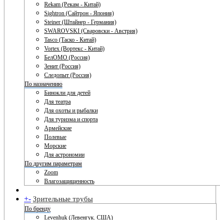
Rekam (Рекам - Китай)
Sightron (Сайтрон - Япония)
Steiner (Штайнер - Германия)
SWAROVSKI (Сваровски - Австрия)
Tasco (Таско - Китай)
Vortex (Вортекс - Китай)
БелОМО (Россия)
Зенит (Россия)
Следопыт (Россия)
По назначению
Бинокли для детей
Для театра
Для охоты и рыбалки
Для туризма и спорта
Армейские
Полевые
Морские
Для астрономии
По другим параметрам
Zoom
Влагозащищенность
+
-
Зрительные трубы
По бренду
Levenhuk (Левенгук. США)