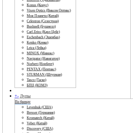
Konus (Конус)
Vixen Optics (Виксен Оптикс)
Моя Планета (Китай)
Celestron (Селестрон)
Bushnell (Бушнелл)
Carl Zeiss (Карл Цейс)
Eschenbach (Эшенбах)
Kenko (Кенко)
Leica (Лейка)
MINOX (Минокс)
Navigator (Навигатор)
Norbert (Норберт)
PENTAX (Пентакс)
STURMAN (Штурман)
Tasco (Таско)
БПЦ (КОМЗ)
+
-
Лупы
По бренду
Levenhuk (США)
Bresser (Германия)
Kromatech (Китай)
Veber (Китай)
Discovery (США)