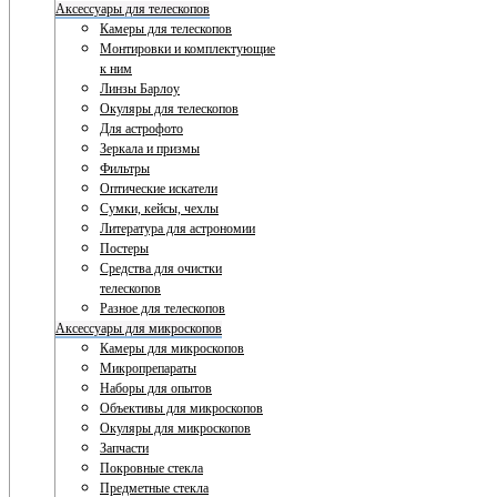
Аксессуары для телескопов
Камеры для телескопов
Монтировки и комплектующие
к ним
Линзы Барлоу
Окуляры для телескопов
Для астрофото
Зеркала и призмы
Фильтры
Оптические искатели
Сумки, кейсы, чехлы
Литература для астрономии
Постеры
Средства для очистки
телескопов
Разное для телескопов
Аксессуары для микроскопов
Камеры для микроскопов
Микропрепараты
Наборы для опытов
Объективы для микроскопов
Окуляры для микроскопов
Запчасти
Покровные стекла
Предметные стекла