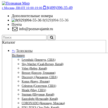
8(499)396-35-49
г. Москва, ПН-ПТ 10:00-19:00
Дополнительные номера
8(929)994-55-36
Почта
info@poznavajamir.ru
Каталог
+
-
Телескопы
По бренду
Levenhuk (Левенгук, США)
Sky-Watcher (Скай-Вотчер, Китай)
Veber (Вебер, Китай)
Bresser (Брессер, Германия)
Discovery (Дискавери, США)
Konus (Конус, Италия)
Celestron (Селестрон, США)
Meade (Мид, США)
Sturman (Штурман, Китай)
Eastcolight (Истколайт, Китай)
CORONADO (Коронадо, Мексика)
EDU-TOYS (Эду-Тойз, Китай)