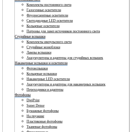
Комплекты постоянного света
Галогенные осветители
Флуоресцентные осветители
Светодиодные LED осветители
Кольцевые осветители
Патроны для ламп источников постоянного света
Студийные вспышки
Комплекты импульсного света
Студийные моноблоки
Лампы вспышки
Аккумуляторы и адаптеры для студийных вспышек
Накамерные вспышки и осветители
Фотовспышки
Кольцевые вспышки
Накамерные LED осветители
Аккумуляторы и адаптеры для накамерных вспышек
Переходники и адаптеры
Фотофоны
DigiPrint
Super Dense
Бумажные фотофоны
На пружине
Пластиковые фотофоны
Тканевые фотофоны