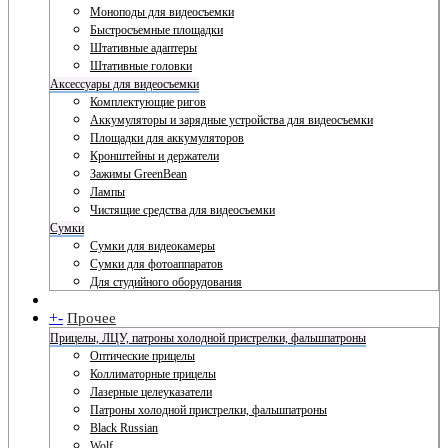
Моноподы для видеосъемки
Быстросъемные площадки
Штативные адаптеры
Штативные головки
Аксессуары для видеосъемки
Комплектующие ригов
Аккумуляторы и зарядные устройства для видеосъемки
Площадки для аккумуляторов
Кронштейны и держатели
Зажимы GreenBean
Лампы
Чистящие средства для видеосъемки
Сумки
Сумки для видеокамеры
Сумки для фотоаппаратов
Для студийного оборудования
+
-
Прочее
Прицелы, ЛЦУ, патроны холодной пристрелки, фальшпатроны
Оптические прицелы
Коллиматорные прицелы
Лазерные целеуказатели
Патроны холодной пристрелки, фальшпатроны
Black Russian
Wolf