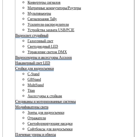
Конвертеры сигналов
Матричные коммутаторы/Роутеры
Мультивьюеры
Сигнализация Tally
Усилители-распределители
Устройства захвата USB/PCIE
Видеосвет студийный
Галогенный свет
Светодиодный LED
Управление светом DMX
Видеосендеры и аксессуары Accsoon
Накамерный свет LED
Стойки для видеосъемки
C-Stand
GBStand
MultiStand
Titan
Аксессуары к стойкам
Стедикамы и моторизованные системы
Модификаторы света
Зонты для видеосъемки
Отражатели
Светоформирующие насадки
Софтбоксы для видеосъемки
Плечевые упоры и обвесы