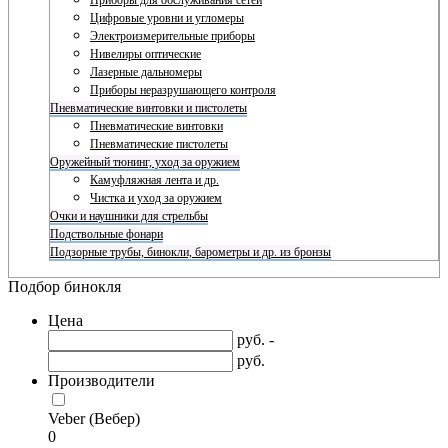
Приборы для обслуживания сетей
Цифровые уровни и угломеры
Электроизмерительные приборы
Нивелиры оптические
Лазерные дальномеры
Приборы неразрушающего контроля
Пневматические винтовки и пистолеты
Пневматические винтовки
Пневматические пистолеты
Оружейный тюнинг, уход за оружием
Камуфляжная лента и др.
Чистка и уход за оружием
Очки и наушники для стрельбы
Подствольные фонари
Подзорные трубы, бинокли, барометры и др. из бронзы
Подбор бинокля
Цена
руб. -
руб.
Производители
Veber (Вебер)
0