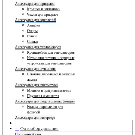
Аксессуары для прицелов
Крышки и наглазники
Чехлы для прицелов
Аксессуары для креплений
Антабки
Опоры
Ручки
Сошки
Аксессуары для тепловизоров
Кронштейны для тепловизоров
Источники питания и зарядные
устройства для тепловизоров
Аксессуары для луп и линз
Штативы напольные и запасные
лампы
Аксессуары для пневматики
Мишени и пулеулавливатели
Пружины и манжеты
Аксессуары для подствольных фонарей
Кольца и крепления для
фонарей
Аксессуары для интерьера
+
-
Фотооборудование
Постоянный свет