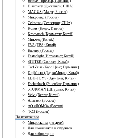
Bresser (Брессер; Германия)
Discovery (Дискавери; США)
MAGUS (Магус; Россия)
Микромед (Россия)
Celestron (Селестрон; США)
Konus (Конус; Италия)
Kromatech (Кроматек; Китай)
Микмед (Китай.)
EVA (ЕВА; Китай)
Биомед (Россия)
Eastcolight (Истколайт; Китай)
SITITEK (Сититек; Китай)
Carl Zeiss (Карл Цейс; Германия)
DigiMicro (ДиджиМикро; Китай)
EDU-TOYS (Эду-Тойз; Китай)
Eschenbach (Эшенбах; Германия)
STURMAN (Штурман; Китай)
Velvi (Велви; Китай)
Альтами (Россия)
АО «ЛОМО» (Россия)
ФОЗ (Россия)
По назначению
Микроскопы для детей
Для школьников и студентов
Для лаборатории