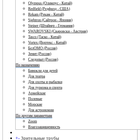
Olympus (Олимпус - Китай)
Redfield (Редфилд - США)
Rekam (Рекам - Китай)
Sightron (Сайтрон - Япония)
Steiner (Штайнер - Германия)
SWAROVSKI (Сваровски - Австрия)
Tasco (Таско - Китай)
Vortex (Вортекс - Китай)
БелОМО (Россия)
Зенит (Россия)
Следопыт (Россия)
По назначению
Бинокли для детей
Для театра
Для охоты и рыбалки
Для туризма и спорта
Армейские
Полевые
Морские
Для астрономии
По другим параметрам
Zoom
Влагозащищенность
+
-
Зрительные трубы