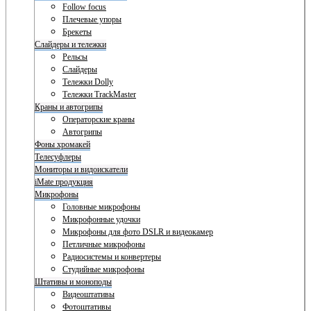
Follow focus
Плечевые упоры
Брекеты
Слайдеры и тележки
Рельсы
Слайдеры
Тележки Dolly
Тележки TrackMaster
Краны и автогрипы
Операторские краны
Автогрипы
Фоны хромакей
Телесуфлеры
Мониторы и видоискатели
iMate продукция
Микрофоны
Головные микрофоны
Микрофонные удочки
Микрофоны для фото DSLR и видеокамер
Петличные микрофоны
Радиосистемы и конвертеры
Студийные микрофоны
Штативы и моноподы
Видеоштативы
Фотоштативы