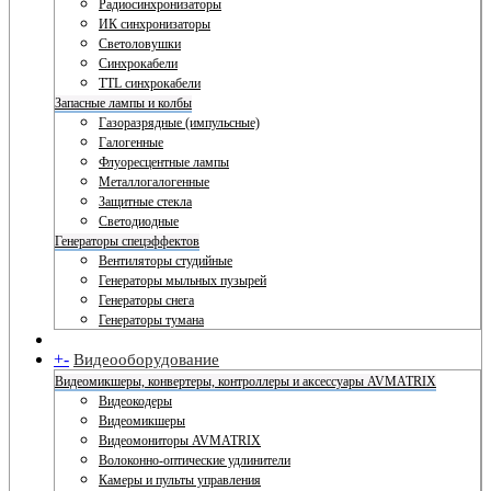
Радиосинхронизаторы
ИК синхронизаторы
Светоловушки
Синхрокабели
TTL синхрокабели
Запасные лампы и колбы
Газоразрядные (импульсные)
Галогенные
Флуоресцентные лампы
Металлогалогенные
Защитные стекла
Светодиодные
Генераторы спецэффектов
Вентиляторы студийные
Генераторы мыльных пузырей
Генераторы снега
Генераторы тумана
+
-
Видеооборудование
Видеомикшеры, конвертеры, контроллеры и аксессуары AVMATRIX
Видеокодеры
Видеомикшеры
Видеомониторы AVMATRIX
Волоконно-оптические удлинители
Камеры и пульты управления