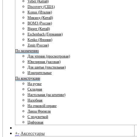
Veber (Китай)
Discovery (США)
Konus (Италия)
Микмед (Китай)
ВОМЗ (Россия)
Bigger (Китай)
Eschenbach (Германия)
Kenko (Япония)
Zenit (Россия)
По назначению
Для чтения (просмотровая)
Ювелирная (часовая)
Для шитья (текстильная)
Измерительные
По конструкции
На ручке
Складная
Настольная (на штативе)
Налобная
На очковой оправе
Линза Френеля
С подсветкой
Цифровая
+
-
Аксессуары