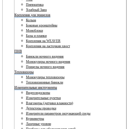
Пневматика
Храбрый Заяц
Крепления для прицелов
Кольца
Боковые кронштейны
Моноблоки
Базы и планки
Крепления на WEAVER
Крепления на ласточкин хвост
ПНВ
Бинокли ночного видения
Монокуляры ночного видения
Прицелы ночного видения
Тепловизоры
Монокуляры тепловизоры
Тепловизионные бинокли
Измерительные инструменты
Видеоэндоскопы
Измерительные рулетки
Влагомеры (датчики влажности)
Детекторы проводки
Измерители параметров окружающей среды
Курвиметры
Лазерные уровни