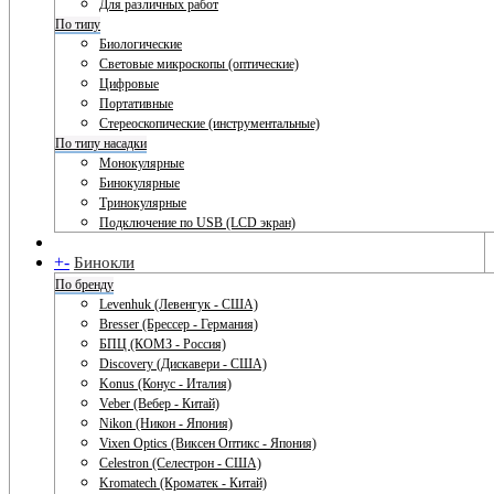
Для различных работ
По типу
Биологические
Световые микроскопы (оптические)
Цифровые
Портативные
Стереоскопические (инструментальные)
По типу насадки
Монокулярные
Бинокулярные
Тринокулярные
Подключение по USB (LCD экран)
+
-
Бинокли
По бренду
Levenhuk (Левенгук - США)
Bresser (Брессер - Германия)
БПЦ (КОМЗ - Россия)
Discovery (Дискавери - США)
Konus (Конус - Италия)
Veber (Вебер - Китай)
Nikon (Никон - Япония)
Vixen Optics (Виксен Оптикс - Япония)
Celestron (Селестрон - США)
Kromatech (Кроматек - Китай)