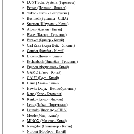
LUNT Solar Systems (Германия)
Pentax (Пентакс - Япония)
Yukon (Юкон - Белоруссия)
Bushnell (Бушнелл - США)
Sturman (Штурман - Китай)
Alpen (Альпен - Китай)
Blaser (Блазер - Германия)
Breaker (Брикер - Китай)
Carl Zeiss (Карл Цейс - Япония)
Combat (Комбат - Китай)
Dicom (Диком - Китай)
Eschenbach (Эшенбах - Германия)
Fujinon (Фуджинон - Китай)
GAMO (Гамо - Китай)
GAUT (Гаут - Китай)
Hama (Хама - Китай)
Hawke (Хоук - Великобритания)
Kaps (Капс - Германия)
Kenko (Кенко - Япония)
Leica (Лейка - Португалия)
Leupold (Люпольд - США)
Meade (Мид - Китай)
MINOX (Минокс - Китай)
Navigator (Навигатор - Китай)
Norbert (Норберт - Китай)