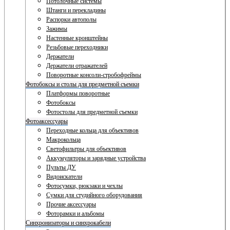
Потолочные системы
Штанги и перекладины
Распорки автополы
Зажимы
Настенные кронштейны
Резьбовые переходники
Держатели
Держатели отражателей
Поворотные консоли-стробофреймы
Фотобоксы и столы для предметной съемки
Платформы поворотные
Фотобоксы
Фотостолы для предметной съемки
Фотоаксессуары
Переходные кольца для объективов
Макрокольца
Светофильтры для объективов
Аккумуляторы и зарядные устройства
Пульты ДУ
Видоискатели
Фотосумки, рюкзаки и чехлы
Сумки для студийного оборудования
Прочие аксессуары
Фоторамки и альбомы
Синхронизаторы и синхрокабели