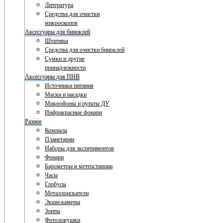
Литература
Средства для очистки
микроскопов
Аксессуары для биноклей
Штативы
Средства для очистки биноклей
Сумки и другие
принадлежности
Аксессуары для ПНВ
Источники питания
Маски и насадки
Микрофоны и пульты ДУ
Инфракрасные фонари
Разное
Компасы
Планетарии
Наборы для экспериментов
Фонари
Барометры и метеостанции
Часы
Глобусы
Металлоискатели
Экшн-камеры
Зонты
Фотоловушки