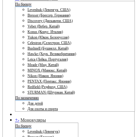
По бренду
Levenhuk (Левенгук. США)
Bresser (Брессер. Германия)
Discovery (Дискавери. США)
Veber (Вебер. Китай)
Konus (Конус. Италия)
Yukon (Юкон. Белоруссия)
Celestron (Селестрон. США)
Bushnell (Бушнелл. Китай)
Hawke (Хоук. Великобритания)
Leica (Лейка. Португалия)
Meade (Мид. Китай)
MINOX (Минокс. Китай)
Nikon (Никон. Япония)
PENTAX (Пентакс. Япония)
Redfield (Редфилд. США)
STURMAN (Штурман. Китай)
По назначению
Для детей
Для охоты и спорта
+
-
Монокуляры
По бренду
Levenhuk (Левенгук)