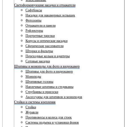
Флизелиновые
Светоформирующие насадки и отражатели
Софтбоксы
Насадки для накамерных вспышек
Фотозонты
Отражатели и панели
Рефлекторы
Портретные тарелки
Конусы и оптические насадки
Сферические рассеиватели
Шторки и фильтры
Переходные кольца и адаптеры
Сотовые насадки
Штативы и моноподы для фото и видеокамер
Штативы для фото и видеокамер
Моноподы
Штативные головы
Наплечные штативы и стедикамы
Струбцины и присоски
Аксессуары для штативов и моноподов
Стойки и системы крепления
Стойки
Журавли
Противовесы и колеса для стоек
Системы подъема и установки фонов