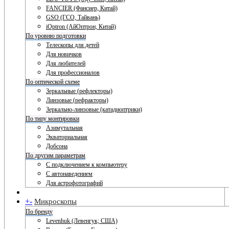
FANCIER (Фансиер, Китай)
GSO (ГСО, Тайвань)
iOptron (АйОптрон, Китай)
По уровню подготовки
Телескопы для детей
Для новичков
Для любителей
Для профессионалов
По оптической схеме
Зеркальные (рефлекторы)
Линзовые (рефракторы)
Зеркально-линзовые (катадиоптрики)
По типу монтировки
Азимутальная
Экваториальная
Добсона
По другим параметрам
С подключением к компьютеру
С автонаведением
Для астрофотографий
+
-
Микроскопы
По бренду
Levenhuk (Левенгук; США)