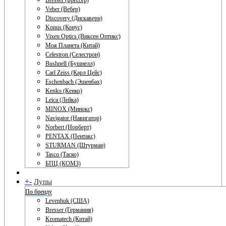
Bresser (Брессер)
Veber (Вебер)
Discovery (Дискавери)
Konus (Конус)
Vixen Optics (Виксен Оптикс)
Моя Планета (Китай)
Celestron (Селестрон)
Bushnell (Бушнелл)
Carl Zeiss (Карл Цейс)
Eschenbach (Эшенбах)
Kenko (Кенко)
Leica (Лейка)
MINOX (Минокс)
Navigator (Навигатор)
Norbert (Норберт)
PENTAX (Пентакс)
STURMAN (Штурман)
Tasco (Таско)
БПЦ (КОМЗ)
+
-
Лупы
По бренду
Levenhuk (США)
Bresser (Германия)
Kromatech (Китай)