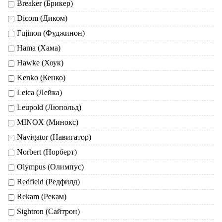
Breaker (Брикер)
Dicom (Диком)
Fujinon (Фуджинон)
Hama (Хама)
Hawke (Хоук)
Kenko (Кенко)
Leica (Лейка)
Leupold (Люпольд)
MINOX (Минокс)
Navigator (Навигатор)
Norbert (Норберт)
Olympus (Олимпус)
Redfield (Редфилд)
Rekam (Рекам)
Sightron (Сайтрон)