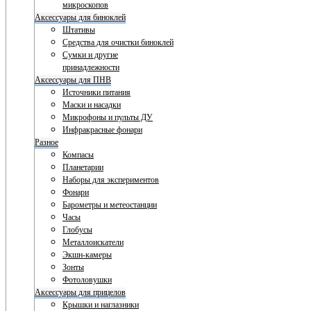
микроскопов
Аксессуары для биноклей
Штативы
Средства для очистки биноклей
Сумки и другие
принадлежности
Аксессуары для ПНВ
Источники питания
Маски и насадки
Микрофоны и пульты ДУ
Инфракрасные фонари
Разное
Компасы
Планетарии
Наборы для экспериментов
Фонари
Барометры и метеостанции
Часы
Глобусы
Металлоискатели
Экшн-камеры
Зонты
Фотоловушки
Аксессуары для прицелов
Крышки и наглазники