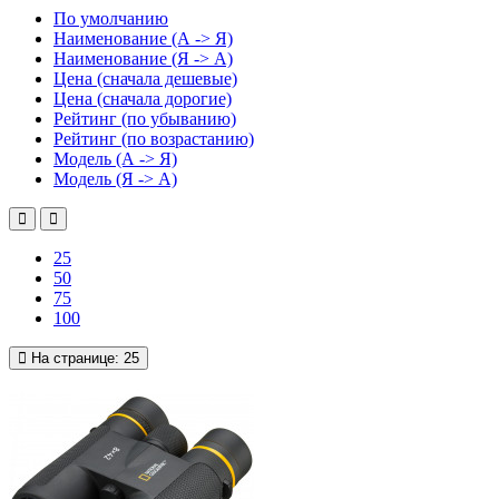
По умолчанию
Наименование (А -> Я)
Наименование (Я -> А)
Цена (сначала дешевые)
Цена (сначала дорогие)
Рейтинг (по убыванию)
Рейтинг (по возрастанию)
Модель (А -> Я)
Модель (Я -> А)
25
50
75
100
На странице:
25