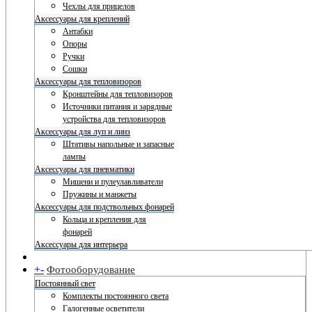
Чехлы для прицелов
Аксессуары для креплений
Антабки
Опоры
Ручки
Сошки
Аксессуары для тепловизоров
Кронштейны для тепловизоров
Источники питания и зарядные
устройства для тепловизоров
Аксессуары для луп и линз
Штативы напольные и запасные
лампы
Аксессуары для пневматики
Мишени и пулеулавливатели
Пружины и манжеты
Аксессуары для подствольных фонарей
Кольца и крепления для
фонарей
Аксессуары для интерьера
+
-
Фотооборудование
Постоянный свет
Комплекты постоянного света
Галогенные осветители