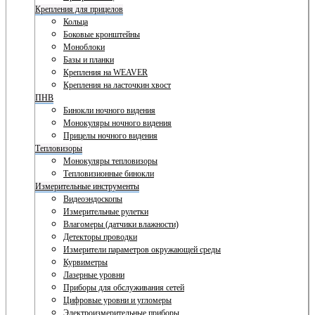
Крепления для прицелов
Кольца
Боковые кронштейны
Моноблоки
Базы и планки
Крепления на WEAVER
Крепления на ласточкин хвост
ПНВ
Бинокли ночного видения
Монокуляры ночного видения
Прицелы ночного видения
Тепловизоры
Монокуляры тепловизоры
Тепловизионные бинокли
Измерительные инструменты
Видеоэндоскопы
Измерительные рулетки
Влагомеры (датчики влажности)
Детекторы проводки
Измерители параметров окружающей среды
Курвиметры
Лазерные уровни
Приборы для обслуживания сетей
Цифровые уровни и угломеры
Электроизмерительные приборы