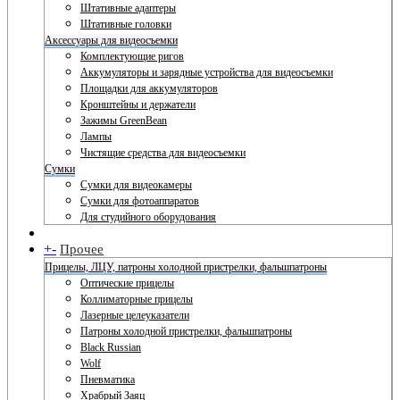
Штативные адаптеры
Штативные головки
Аксессуары для видеосъемки
Комплектующие ригов
Аккумуляторы и зарядные устройства для видеосъемки
Площадки для аккумуляторов
Кронштейны и держатели
Зажимы GreenBean
Лампы
Чистящие средства для видеосъемки
Сумки
Сумки для видеокамеры
Сумки для фотоаппаратов
Для студийного оборудования
+
-
Прочее
Прицелы, ЛЦУ, патроны холодной пристрелки, фальшпатроны
Оптические прицелы
Коллиматорные прицелы
Лазерные целеуказатели
Патроны холодной пристрелки, фальшпатроны
Black Russian
Wolf
Пневматика
Храбрый Заяц