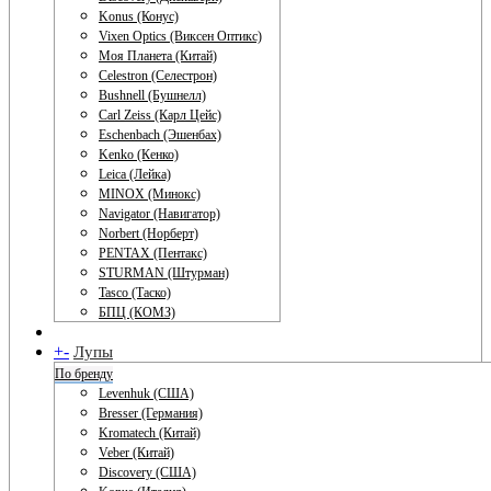
Konus (Конус)
Vixen Optics (Виксен Оптикс)
Моя Планета (Китай)
Celestron (Селестрон)
Bushnell (Бушнелл)
Carl Zeiss (Карл Цейс)
Eschenbach (Эшенбах)
Kenko (Кенко)
Leica (Лейка)
MINOX (Минокс)
Navigator (Навигатор)
Norbert (Норберт)
PENTAX (Пентакс)
STURMAN (Штурман)
Tasco (Таско)
БПЦ (КОМЗ)
+
-
Лупы
По бренду
Levenhuk (США)
Bresser (Германия)
Kromatech (Китай)
Veber (Китай)
Discovery (США)