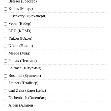
Bresser (Брессер)
Konus (Конус)
Discovery (Дискавери)
Veber (Вебер)
БПЦ (КОМЗ)
Yukon (Юкон)
Nikon (Никон)
Meade (Мид)
Pentax (Пентакс)
Sturman (Штурман)
Bushnell (Бушнелл)
Steiner (Штайнер)
Carl Zeiss (Карл Цейс)
Eschenbach (Эшенбах)
Alpen (Альпен)