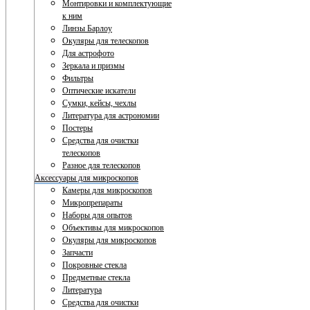
Монтировки и комплектующие
к ним
Линзы Барлоу
Окуляры для телескопов
Для астрофото
Зеркала и призмы
Фильтры
Оптические искатели
Сумки, кейсы, чехлы
Литература для астрономии
Постеры
Средства для очистки
телескопов
Разное для телескопов
Аксессуары для микроскопов
Камеры для микроскопов
Микропрепараты
Наборы для опытов
Объективы для микроскопов
Окуляры для микроскопов
Запчасти
Покровные стекла
Предметные стекла
Литература
Средства для очистки