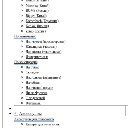
Konus (Италия)
Микмед (Китай)
ВОМЗ (Россия)
Bigger (Китай)
Eschenbach (Германия)
Kenko (Япония)
Zenit (Россия)
По назначению
Для чтения (просмотровая)
Ювелирная (часовая)
Для шитья (текстильная)
Измерительные
По конструкции
На ручке
Складная
Настольная (на штативе)
Налобная
На очковой оправе
Линза Френеля
С подсветкой
Цифровая
+
-
Аксессуары
Аксессуары для телескопов
Камеры для телескопов