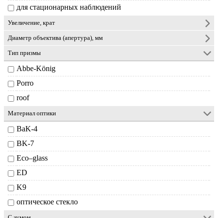
для стационарных наблюдений
Увеличение, крат
Диаметр объектива (апертура), мм
Тип призмы
Abbe-König
Porro
roof
Материал оптики
BaK-4
BK-7
Eco–glass
ED
K9
оптическое стекло
С зумом