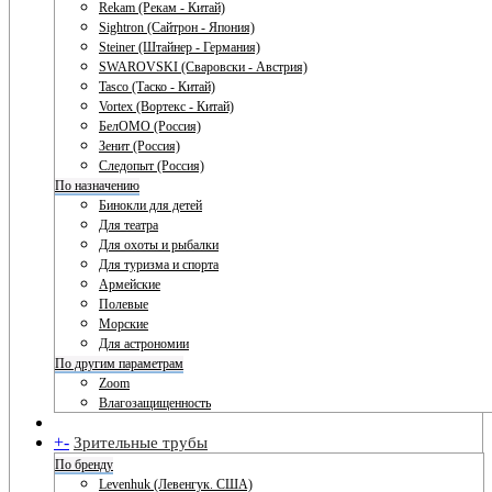
Rekam (Рекам - Китай)
Sightron (Сайтрон - Япония)
Steiner (Штайнер - Германия)
SWAROVSKI (Сваровски - Австрия)
Tasco (Таско - Китай)
Vortex (Вортекс - Китай)
БелОМО (Россия)
Зенит (Россия)
Следопыт (Россия)
По назначению
Бинокли для детей
Для театра
Для охоты и рыбалки
Для туризма и спорта
Армейские
Полевые
Морские
Для астрономии
По другим параметрам
Zoom
Влагозащищенность
+
-
Зрительные трубы
По бренду
Levenhuk (Левенгук. США)