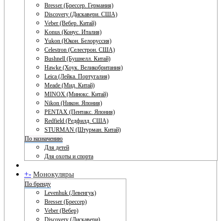
Bresser (Брессер. Германия)
Discovery (Дискавери. США)
Veber (Вебер. Китай)
Konus (Конус. Италия)
Yukon (Юкон. Белоруссия)
Celestron (Селестрон. США)
Bushnell (Бушнелл. Китай)
Hawke (Хоук. Великобритания)
Leica (Лейка. Португалия)
Meade (Мид. Китай)
MINOX (Минокс. Китай)
Nikon (Никон. Япония)
PENTAX (Пентакс. Япония)
Redfield (Редфилд. США)
STURMAN (Штурман. Китай)
По назначению
Для детей
Для охоты и спорта
+
-
Монокуляры
По бренду
Levenhuk (Левенгук)
Bresser (Брессер)
Veber (Вебер)
Discovery (Дискавери)