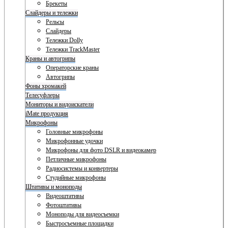
Брекеты
Слайдеры и тележки
Рельсы
Слайдеры
Тележки Dolly
Тележки TrackMaster
Краны и автогрипы
Операторские краны
Автогрипы
Фоны хромакей
Телесуфлеры
Мониторы и видоискатели
iMate продукция
Микрофоны
Головные микрофоны
Микрофонные удочки
Микрофоны для фото DSLR и видеокамер
Петличные микрофоны
Радиосистемы и конвертеры
Студийные микрофоны
Штативы и моноподы
Видеоштативы
Фотоштативы
Моноподы для видеосъемки
Быстросъемные площадки