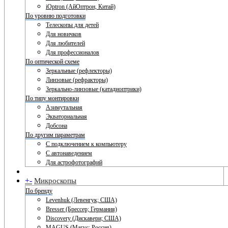
iOptron (АйОптрон, Китай)
По уровню подготовки
Телескопы для детей
Для новичков
Для любителей
Для профессионалов
По оптической схеме
Зеркальные (рефлекторы)
Линзовые (рефракторы)
Зеркально-линзовые (катадиоптрики)
По типу монтировки
Азимутальная
Экваториальная
Добсона
По другим параметрам
С подключением к компьютеру
С автонаведением
Для астрофотографий
+
-
Микроскопы
По бренду
Levenhuk (Левенгук; США)
Bresser (Брессер; Германия)
Discovery (Дискавери; США)
MAGUS (Магус; Россия)