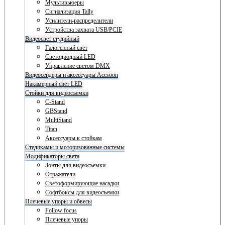
Мультивьюеры
Сигнализация Tally
Усилители-распределители
Устройства захвата USB/PCIE
Видеосвет студийный
Галогенный свет
Светодиодный LED
Управление светом DMX
Видеосендеры и аксессуары Accsoon
Накамерный свет LED
Стойки для видеосъемки
C-Stand
GBStand
MultiStand
Titan
Аксессуары к стойкам
Стедикамы и моторизованные системы
Модификаторы света
Зонты для видеосъемки
Отражатели
Светоформирующие насадки
Софтбоксы для видеосъемки
Плечевые упоры и обвесы
Follow focus
Плечевые упоры