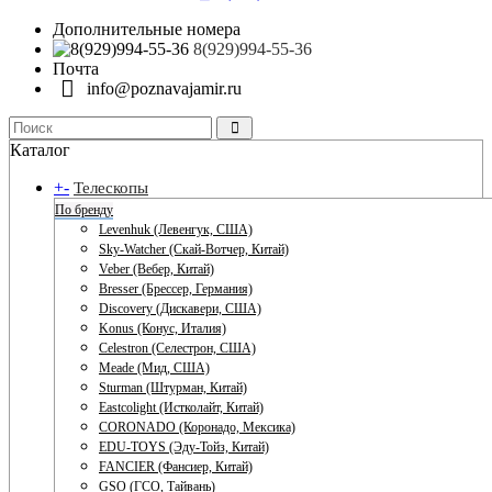
Дополнительные номера
8(929)994-55-36
Почта
info@poznavajamir.ru
Каталог
+
-
Телескопы
По бренду
Levenhuk (Левенгук, США)
Sky-Watcher (Скай-Вотчер, Китай)
Veber (Вебер, Китай)
Bresser (Брессер, Германия)
Discovery (Дискавери, США)
Konus (Конус, Италия)
Celestron (Селестрон, США)
Meade (Мид, США)
Sturman (Штурман, Китай)
Eastcolight (Истколайт, Китай)
CORONADO (Коронадо, Мексика)
EDU-TOYS (Эду-Тойз, Китай)
FANCIER (Фансиер, Китай)
GSO (ГСО, Тайвань)