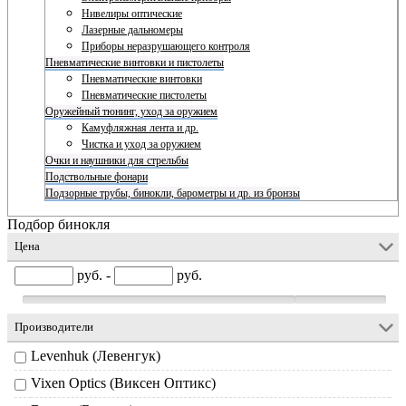
Нивелиры оптические
Лазерные дальномеры
Приборы неразрушающего контроля
Пневматические винтовки и пистолеты
Пневматические винтовки
Пневматические пистолеты
Оружейный тюнинг, уход за оружием
Камуфляжная лента и др.
Чистка и уход за оружием
Очки и наушники для стрельбы
Подствольные фонари
Подзорные трубы, бинокли, барометры и др. из бронзы
Подбор бинокля
Цена
руб. -
руб.
Производители
Levenhuk (Левенгук)
Vixen Optics (Виксен Оптикс)