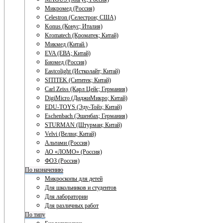
Микромед (Россия)
Celestron (Селестрон; США)
Konus (Конус; Италия)
Kromatech (Кроматек; Китай)
Микмед (Китай.)
EVA (ЕВА; Китай)
Биомед (Россия)
Eastcolight (Истколайт; Китай)
SITITEK (Сититек; Китай)
Carl Zeiss (Карл Цейс; Германия)
DigiMicro (ДиджиМикро; Китай)
EDU-TOYS (Эду-Тойз; Китай)
Eschenbach (Эшенбах; Германия)
STURMAN (Штурман; Китай)
Velvi (Велви; Китай)
Альтами (Россия)
АО «ЛОМО» (Россия)
ФОЗ (Россия)
По назначению
Микроскопы для детей
Для школьников и студентов
Для лаборатории
Для различных работ
По типу