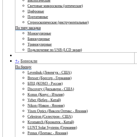
Биологические
Световые микроскопы (оптические)
Цифровые
Портативные
Стереоскопические (инструментальные)
По типу насадки
Монокулярные
Бинокулярные
Тринокулярные
Подключение по USB (LCD экран)
+
-
Бинокли
По бренду
Levenhuk (Левенгук - США)
Bresser (Брессер - Германия)
БПЦ (КОМЗ - Россия)
Discovery (Дискавери - США)
Konus (Конус - Италия)
Veber (Вебер - Китай)
Nikon (Никон - Япония)
Vixen Optics (Виксен Оптикс - Япония)
Celestron (Селестрон - США)
Kromatech (Кроматек - Китай)
LUNT Solar Systems (Германия)
Pentax (Пентакс - Япония)