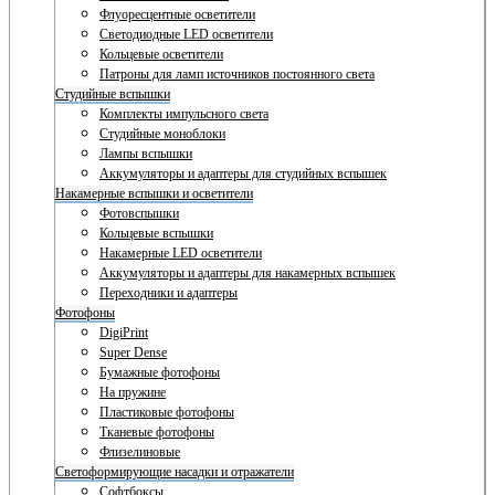
Флуоресцентные осветители
Светодиодные LED осветители
Кольцевые осветители
Патроны для ламп источников постоянного света
Студийные вспышки
Комплекты импульсного света
Студийные моноблоки
Лампы вспышки
Аккумуляторы и адаптеры для студийных вспышек
Накамерные вспышки и осветители
Фотовспышки
Кольцевые вспышки
Накамерные LED осветители
Аккумуляторы и адаптеры для накамерных вспышек
Переходники и адаптеры
Фотофоны
DigiPrint
Super Dense
Бумажные фотофоны
На пружине
Пластиковые фотофоны
Тканевые фотофоны
Флизелиновые
Светоформирующие насадки и отражатели
Софтбоксы