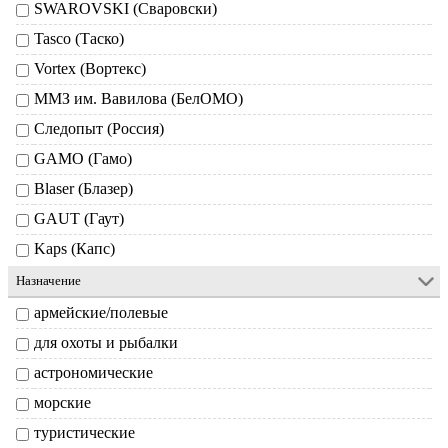
SWAROVSKI (Сваровски)
Tasco (Таско)
Vortex (Вортекс)
ММЗ им. Вавилова (БелОМО)
Следопыт (Россия)
GAMO (Гамо)
Blaser (Блазер)
GAUT (Гаут)
Kaps (Капс)
Назначение
армейские/полевые
для охоты и рыбалки
астрономические
морские
туристические