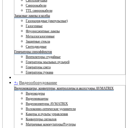
Светоловушки
Синхрокабели
TTL синхрокабели
Запасные лампы и колбы
Газоразрядные (импульсные)
Галогенные
Флуоресцентные лампы
Металлогалогенные
Защитные стекла
Светодиодные
Генераторы спецэффектов
Вентиляторы студийные
Генераторы мыльных пузырей
Генераторы снега
Генераторы тумана
+
-
Видеооборудование
Видеомикшеры, конвертеры, контроллеры и аксессуары AVMATRIX
Видеокодеры
Видеомикшеры
Видеомониторы AVMATRIX
Волоконно-оптические удлинители
Камеры и пульты управления
Конвертеры сигналов
Матричные коммутаторы/Роутеры