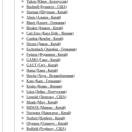
Yukon (Юкон - Белоруссия)
Bushnell (Бушнелл - США)
Sturman (Штурман - Китай)
Alpen (Альпен - Китай)
Blaser (Блазер - Германия)
Breaker (Брикер - Китай)
Carl Zeiss (Карл Цейс - Япония)
Combat (Комбат - Китай)
Dicom (Диком - Китай)
Eschenbach (Эшенбах - Германия)
Fujinon (Фуджинон - Китай)
GAMO (Гамо - Китай)
GAUT (Гаут - Китай)
Hama (Хама - Китай)
Hawke (Хоук - Великобритания)
Kaps (Капс - Германия)
Kenko (Кенко - Япония)
Leica (Лейка - Португалия)
Leupold (Люпольд - США)
Meade (Мид - Китай)
MINOX (Минокс - Китай)
Navigator (Навигатор - Китай)
Norbert (Норберт - Китай)
Olympus (Олимпус - Китай)
Redfield (Редфилд - США)