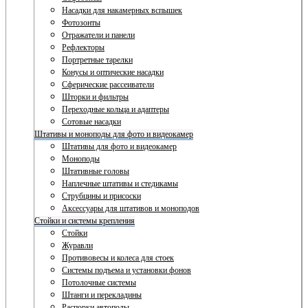
Насадки для накамерных вспышек
Фотозонты
Отражатели и панели
Рефлекторы
Портретные тарелки
Конусы и оптические насадки
Сферические рассеиватели
Шторки и фильтры
Переходные кольца и адаптеры
Сотовые насадки
Штативы и моноподы для фото и видеокамер
Штативы для фото и видеокамер
Моноподы
Штативные головы
Наплечные штативы и стедикамы
Струбцины и присоски
Аксессуары для штативов и моноподов
Стойки и системы крепления
Стойки
Журавли
Противовесы и колеса для стоек
Системы подъема и установки фонов
Потолочные системы
Штанги и перекладины
Распорки автополы