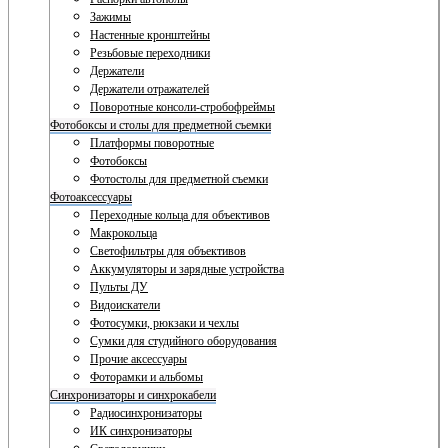
Зажимы
Настенные кронштейны
Резьбовые переходники
Держатели
Держатели отражателей
Поворотные консоли-стробофреймы
Фотобоксы и столы для предметной съемки
Платформы поворотные
Фотобоксы
Фотостолы для предметной съемки
Фотоаксессуары
Переходные кольца для объективов
Макрокольца
Светофильтры для объективов
Аккумуляторы и зарядные устройства
Пульты ДУ
Видоискатели
Фотосумки, рюкзаки и чехлы
Сумки для студийного оборудования
Прочие аксессуары
Фоторамки и альбомы
Синхронизаторы и синхрокабели
Радиосинхронизаторы
ИК синхронизаторы