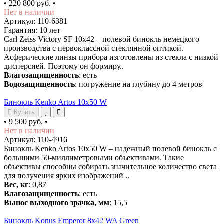
•
220 800 руб.
•
Нет в наличии
Артикул: 110-6381
Гарантия: 10 лет
Carl Zeiss Victory SF 10x42 – полевой бинокль немецкого
производства с первоклассной стеклянной оптикой.
Асферические линзы прибора изготовлены из стекла с низкой
дисперсией. Поэтому он формиру..
Влагозащищенность
: есть
Водозащищенность
: погружение на глубину до 4 метров
Бинокль Kenko Artos 10x50 W
Купить
•
9 500 руб.
•
Нет в наличии
Артикул: 110-4916
Бинокль Kenko Artos 10x50 W – надежный полевой бинокль с
большими 50-миллиметровыми объективами. Такие
объективы способны собирать значительное количество света
для получения ярких изображений ..
Вес, кг
: 0,87
Влагозащищенность
: есть
Вынос выходного зрачка, мм
: 15,5
Бинокль Konus Emperor 8x42 WA Green