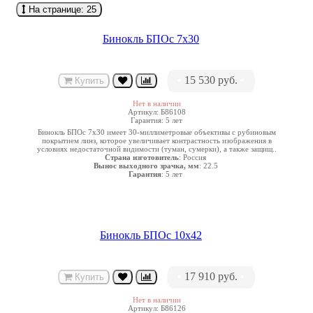
На странице:
25
Бинокль БПОс 7х30
•
15 530 руб.
•
Купить
Нет в наличии
Артикул: Б86108
Гарантия: 5 лет
Бинокль БПОс 7х30 имеет 30-миллиметровые объективы с рубиновым
покрытием линз, которое увеличивает контрастность изображения в
условиях недостаточной видимости (туман, сумерки), а также защищ..
Страна изготовитель
: Россия
Вынос выходного зрачка, мм
: 22.5
Гарантия
: 5 лет
Бинокль БПОс 10х42
•
17 910 руб.
•
Купить
Нет в наличии
Артикул: Б86126