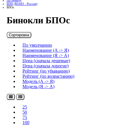
По бренду
БПЦ (КОМЗ - Россия)
БПОс
Бинокли БПОс
Сортировка
По умолчанию
Наименование (А -> Я)
Наименование (Я -> А)
Цена (сначала дешевые)
Цена (сначала дорогие)
Рейтинг (по убыванию)
Рейтинг (по возрастанию)
Модель (А -> Я)
Модель (Я -> А)
25
50
75
100