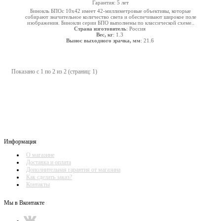
Гарантия: 5 лет
Бинокль БПОс 10х42 имеет 42-миллиметровые объективы, которые
собирают значительное количество света и обеспечивают широкое поле
изображения. Бинокли серии БПО выполнены по классической схеме..
Страна изготовитель
: Россия
Вес, кг
: 1.3
Вынос выходного зрачка, мм
: 21.6
Показано с 1 по 2 из 2 (страниц: 1)
Информация
О магазине
Доставка и оплата
Дополнительная гарантия от магазина
Как сделать заказ?
Контакты
Мы в Вконтакте