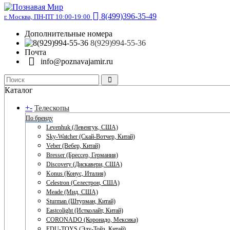
8(499)396-35-49
г. Москва, ПН-ПТ 10:00-19:00
Дополнительные номера
8(929)994-55-36
Почта
info@poznavajamir.ru
Каталог
+
-
Телескопы
По бренду
Levenhuk (Левенгук, США)
Sky-Watcher (Скай-Вотчер, Китай)
Veber (Вебер, Китай)
Bresser (Брессер, Германия)
Discovery (Дискавери, США)
Konus (Конус, Италия)
Celestron (Селестрон, США)
Meade (Мид, США)
Sturman (Штурман, Китай)
Eastcolight (Истколайт, Китай)
CORONADO (Коронадо, Мексика)
EDU-TOYS (Эду-Тойз, Китай)