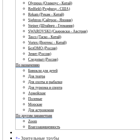
Olympus (Олимпус - Китай)
Redfield (Редфилд - США)
Rekam (Рекам - Китай)
Sightron (Сайтрон - Япония)
Steiner (Штайнер - Германия)
SWAROVSKI (Сваровски - Австрия)
Tasco (Таско - Китай)
Vortex (Вортекс - Китай)
БелОМО (Россия)
Зенит (Россия)
Следопыт (Россия)
По назначению
Бинокли для детей
Для театра
Для охоты и рыбалки
Для туризма и спорта
Армейские
Полевые
Морские
Для астрономии
По другим параметрам
Zoom
Влагозащищенность
+
-
Зрительные трубы