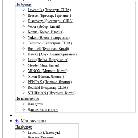
По бренду
Levenhuk (Левенгук. США)
Bresser (Брессер. Германия)
Discovery (Дискавери. США)
Veber (Вебер. Китай)
Konus (Конус. Италия)
Yukon (Юкон. Белоруссия)
Celestron (Селестрон. США)
Bushnell (Бушнелл. Китай)
Hawke (Хоук. Великобритания)
Leica (Лейка. Португалия)
Meade (Мид. Китай)
MINOX (Минокс. Китай)
Nikon (Никон. Япония)
PENTAX (Пентакс. Япония)
Redfield (Редфилд. США)
STURMAN (Штурман. Китай)
По назначению
Для детей
Для охоты и спорта
+
-
Монокуляры
По бренду
Levenhuk (Левенгук)