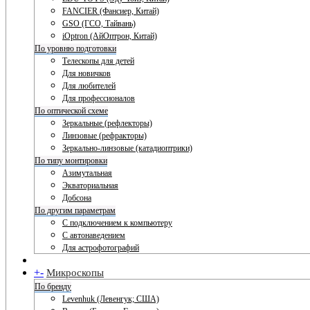
FANCIER (Фансиер, Китай)
GSO (ГСО, Тайвань)
iOptron (АйОптрон, Китай)
По уровню подготовки
Телескопы для детей
Для новичков
Для любителей
Для профессионалов
По оптической схеме
Зеркальные (рефлекторы)
Линзовые (рефракторы)
Зеркально-линзовые (катадиоптрики)
По типу монтировки
Азимутальная
Экваториальная
Добсона
По другим параметрам
С подключением к компьютеру
С автонаведением
Для астрофотографий
+
-
Микроскопы
По бренду
Levenhuk (Левенгук; США)