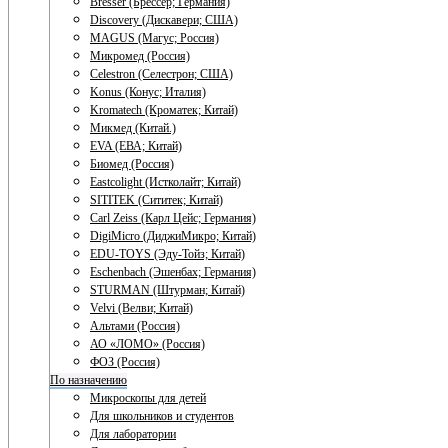
Bresser (Брессер; Германия)
Discovery (Дискавери; США)
MAGUS (Магус; Россия)
Микромед (Россия)
Celestron (Селестрон; США)
Konus (Конус; Италия)
Kromatech (Кроматек; Китай)
Микмед (Китай.)
EVA (ЕВА; Китай)
Биомед (Россия)
Eastcolight (Истколайт; Китай)
SITITEK (Сититек; Китай)
Carl Zeiss (Карл Цейс; Германия)
DigiMicro (ДиджиМикро; Китай)
EDU-TOYS (Эду-Тойз; Китай)
Eschenbach (Эшенбах; Германия)
STURMAN (Штурман; Китай)
Velvi (Велви; Китай)
Альтами (Россия)
АО «ЛОМО» (Россия)
ФОЗ (Россия)
По назначению
Микроскопы для детей
Для школьников и студентов
Для лаборатории