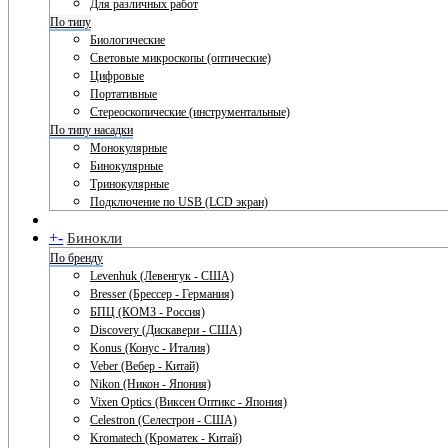
Для различных работ
По типу
Биологические
Световые микроскопы (оптические)
Цифровые
Портативные
Стереоскопические (инструментальные)
По типу насадки
Монокулярные
Бинокулярные
Тринокулярные
Подключение по USB (LCD экран)
+
-
Бинокли
По бренду
Levenhuk (Левенгук - США)
Bresser (Брессер - Германия)
БПЦ (КОМЗ - Россия)
Discovery (Дискавери - США)
Konus (Конус - Италия)
Veber (Вебер - Китай)
Nikon (Никон - Япония)
Vixen Optics (Виксен Оптикс - Япония)
Celestron (Селестрон - США)
Kromatech (Кроматек - Китай)