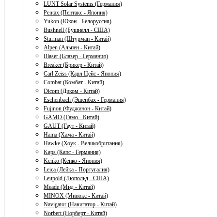
LUNT Solar Systems (Германия)
Pentax (Пентакс - Япония)
Yukon (Юкон - Белоруссия)
Bushnell (Бушнелл - США)
Sturman (Штурман - Китай)
Alpen (Альпен - Китай)
Blaser (Блазер - Германия)
Breaker (Брикер - Китай)
Carl Zeiss (Карл Цейс - Япония)
Combat (Комбат - Китай)
Dicom (Диком - Китай)
Eschenbach (Эшенбах - Германия)
Fujinon (Фуджинон - Китай)
GAMO (Гамо - Китай)
GAUT (Гаут - Китай)
Hama (Хама - Китай)
Hawke (Хоук - Великобритания)
Kaps (Капс - Германия)
Kenko (Кенко - Япония)
Leica (Лейка - Португалия)
Leupold (Люпольд - США)
Meade (Мид - Китай)
MINOX (Минокс - Китай)
Navigator (Навигатор - Китай)
Norbert (Норберт - Китай)