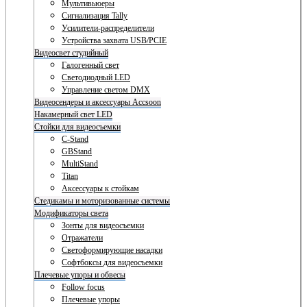
Мультивьюеры
Сигнализация Tally
Усилители-распределители
Устройства захвата USB/PCIE
Видеосвет студийный
Галогенный свет
Светодиодный LED
Управление светом DMX
Видеосендеры и аксессуары Accsoon
Накамерный свет LED
Стойки для видеосъемки
C-Stand
GBStand
MultiStand
Titan
Аксессуары к стойкам
Стедикамы и моторизованные системы
Модификаторы света
Зонты для видеосъемки
Отражатели
Светоформирующие насадки
Софтбоксы для видеосъемки
Плечевые упоры и обвесы
Follow focus
Плечевые упоры