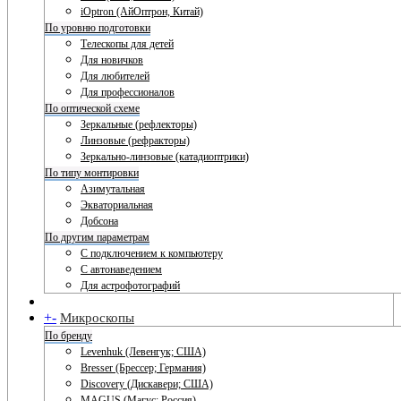
iOptron (АйОптрон, Китай)
По уровню подготовки
Телескопы для детей
Для новичков
Для любителей
Для профессионалов
По оптической схеме
Зеркальные (рефлекторы)
Линзовые (рефракторы)
Зеркально-линзовые (катадиоптрики)
По типу монтировки
Азимутальная
Экваториальная
Добсона
По другим параметрам
С подключением к компьютеру
С автонаведением
Для астрофотографий
+
-
Микроскопы
По бренду
Levenhuk (Левенгук; США)
Bresser (Брессер; Германия)
Discovery (Дискавери; США)
MAGUS (Магус; Россия)