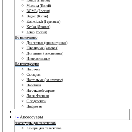
Konus (Италия)
Микмед (Китай)
ВОМЗ (Россия)
Bigger (Китай)
Eschenbach (Германия)
Kenko (Япония)
Zenit (Россия)
По назначению
Для чтения (просмотровая)
Ювелирная (часовая)
Для шитья (текстильная)
Измерительные
По конструкции
На ручке
Складная
Настольная (на штативе)
Налобная
На очковой оправе
Линза Френеля
С подсветкой
Цифровая
+
-
Аксессуары
Аксессуары для телескопов
Камеры для телескопов