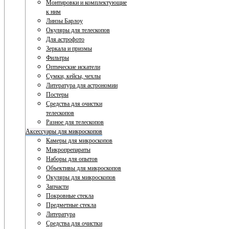
Монтировки и комплектующие
к ним
Линзы Барлоу
Окуляры для телескопов
Для астрофото
Зеркала и призмы
Фильтры
Оптические искатели
Сумки, кейсы, чехлы
Литература для астрономии
Постеры
Средства для очистки
телескопов
Разное для телескопов
Аксессуары для микроскопов
Камеры для микроскопов
Микропрепараты
Наборы для опытов
Объективы для микроскопов
Окуляры для микроскопов
Запчасти
Покровные стекла
Предметные стекла
Литература
Средства для очистки