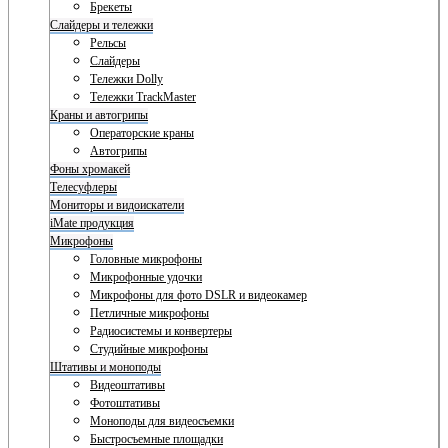
Брекеты
Слайдеры и тележки
Рельсы
Слайдеры
Тележки Dolly
Тележки TrackMaster
Краны и автогрипы
Операторские краны
Автогрипы
Фоны хромакей
Телесуфлеры
Мониторы и видоискатели
iMate продукция
Микрофоны
Головные микрофоны
Микрофонные удочки
Микрофоны для фото DSLR и видеокамер
Петличные микрофоны
Радиосистемы и конвертеры
Студийные микрофоны
Штативы и моноподы
Видеоштативы
Фотоштативы
Моноподы для видеосъемки
Быстросъемные площадки