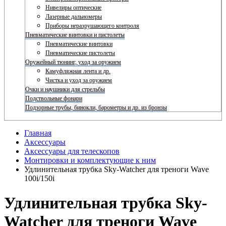
Нивелиры оптические
Лазерные дальномеры
Приборы неразрушающего контроля
Пневматические винтовки и пистолеты
Пневматические винтовки
Пневматические пистолеты
Оружейный тюнинг, уход за оружием
Камуфляжная лента и др.
Чистка и уход за оружием
Очки и наушники для стрельбы
Подствольные фонари
Подзорные трубы, бинокли, барометры и др. из бронзы
Главная
Аксессуары
Аксессуары для телескопов
Монтировки и комплектующие к ним
Удлинительная трубка Sky-Watcher для треноги Wave
100i/150i
Удлинительная трубка Sky-
Watcher для треноги Wave