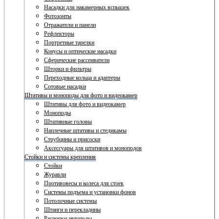
Насадки для накамерных вспышек
Фотозонты
Отражатели и панели
Рефлекторы
Портретные тарелки
Конусы и оптические насадки
Сферические рассеиватели
Шторки и фильтры
Переходные кольца и адаптеры
Сотовые насадки
Штативы и моноподы для фото и видеокамер
Штативы для фото и видеокамер
Моноподы
Штативные головы
Наплечные штативы и стедикамы
Струбцины и присоски
Аксессуары для штативов и моноподов
Стойки и системы крепления
Стойки
Журавли
Противовесы и колеса для стоек
Системы подъема и установки фонов
Потолочные системы
Штанги и перекладины
Распорки автополы