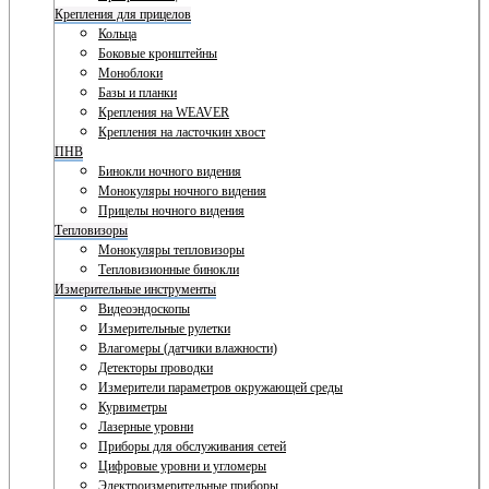
Крепления для прицелов
Кольца
Боковые кронштейны
Моноблоки
Базы и планки
Крепления на WEAVER
Крепления на ласточкин хвост
ПНВ
Бинокли ночного видения
Монокуляры ночного видения
Прицелы ночного видения
Тепловизоры
Монокуляры тепловизоры
Тепловизионные бинокли
Измерительные инструменты
Видеоэндоскопы
Измерительные рулетки
Влагомеры (датчики влажности)
Детекторы проводки
Измерители параметров окружающей среды
Курвиметры
Лазерные уровни
Приборы для обслуживания сетей
Цифровые уровни и угломеры
Электроизмерительные приборы