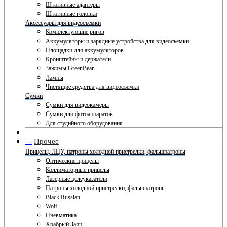
Штативные адаптеры
Штативные головки
Аксессуары для видеосъемки
Комплектующие ригов
Аккумуляторы и зарядные устройства для видеосъемки
Площадки для аккумуляторов
Кронштейны и держатели
Зажимы GreenBean
Лампы
Чистящие средства для видеосъемки
Сумки
Сумки для видеокамеры
Сумки для фотоаппаратов
Для студийного оборудования
+
-
Прочее
Прицелы, ЛЦУ, патроны холодной пристрелки, фальшпатроны
Оптические прицелы
Коллиматорные прицелы
Лазерные целеуказатели
Патроны холодной пристрелки, фальшпатроны
Black Russian
Wolf
Пневматика
Храбрый Заяц