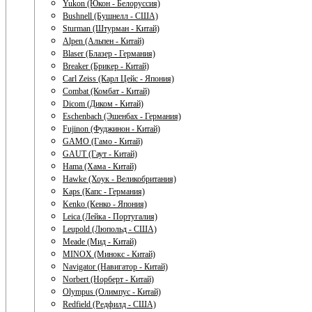
Yukon (Юкон - Белоруссия)
Bushnell (Бушнелл - США)
Sturman (Штурман - Китай)
Alpen (Альпен - Китай)
Blaser (Блазер - Германия)
Breaker (Брикер - Китай)
Carl Zeiss (Карл Цейс - Япония)
Combat (Комбат - Китай)
Dicom (Диком - Китай)
Eschenbach (Эшенбах - Германия)
Fujinon (Фуджинон - Китай)
GAMO (Гамо - Китай)
GAUT (Гаут - Китай)
Hama (Хама - Китай)
Hawke (Хоук - Великобритания)
Kaps (Капс - Германия)
Kenko (Кенко - Япония)
Leica (Лейка - Португалия)
Leupold (Люпольд - США)
Meade (Мид - Китай)
MINOX (Минокс - Китай)
Navigator (Навигатор - Китай)
Norbert (Норберт - Китай)
Olympus (Олимпус - Китай)
Redfield (Редфилд - США)