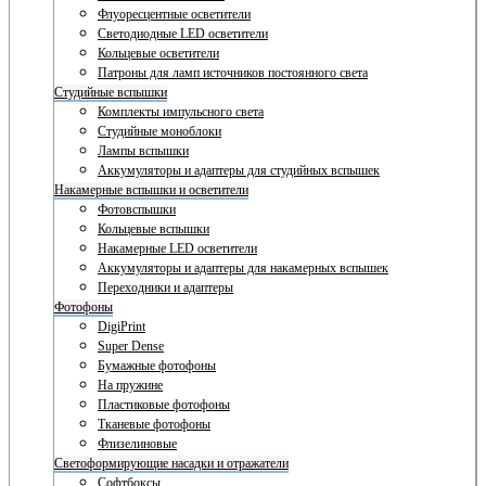
Флуоресцентные осветители
Светодиодные LED осветители
Кольцевые осветители
Патроны для ламп источников постоянного света
Студийные вспышки
Комплекты импульсного света
Студийные моноблоки
Лампы вспышки
Аккумуляторы и адаптеры для студийных вспышек
Накамерные вспышки и осветители
Фотовспышки
Кольцевые вспышки
Накамерные LED осветители
Аккумуляторы и адаптеры для накамерных вспышек
Переходники и адаптеры
Фотофоны
DigiPrint
Super Dense
Бумажные фотофоны
На пружине
Пластиковые фотофоны
Тканевые фотофоны
Флизелиновые
Светоформирующие насадки и отражатели
Софтбоксы