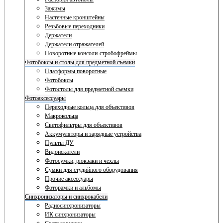
Зажимы
Настенные кронштейны
Резьбовые переходники
Держатели
Держатели отражателей
Поворотные консоли-стробофреймы
Фотобоксы и столы для предметной съемки
Платформы поворотные
Фотобоксы
Фотостолы для предметной съемки
Фотоаксессуары
Переходные кольца для объективов
Макрокольца
Светофильтры для объективов
Аккумуляторы и зарядные устройства
Пульты ДУ
Видоискатели
Фотосумки, рюкзаки и чехлы
Сумки для студийного оборудования
Прочие аксессуары
Фоторамки и альбомы
Синхронизаторы и синхрокабели
Радиосинхронизаторы
ИК синхронизаторы