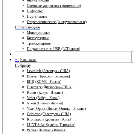
Биологические
Световые микроскопы (оптические)
Цифровые
Портативные
Стереоскопические (инструментальные)
По типу насадки
Монокулярные
Бинокулярные
Тринокулярные
Подключение по USB (LCD экран)
+
-
Бинокли
По бренду
Levenhuk (Левенгук - США)
Bresser (Брессер - Германия)
БПЦ (КОМЗ - Россия)
Discovery (Дискавери - США)
Konus (Конус - Италия)
Veber (Вебер - Китай)
Nikon (Никон - Япония)
Vixen Optics (Виксен Оптикс - Япония)
Celestron (Селестрон - США)
Kromatech (Кроматек - Китай)
LUNT Solar Systems (Германия)
Pentax (Пентакс - Япония)