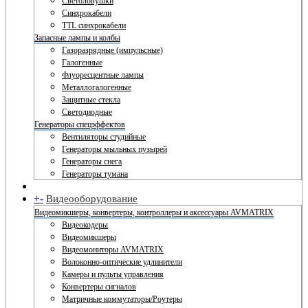
Светоловушки
Синхрокабели
TTL синхрокабели
Запасные лампы и колбы
Газоразрядные (импульсные)
Галогенные
Флуоресцентные лампы
Металлогалогенные
Защитные стекла
Светодиодные
Генераторы спецэффектов
Вентиляторы студийные
Генераторы мыльных пузырей
Генераторы снега
Генераторы тумана
+
-
Видеооборудование
Видеомикшеры, конвертеры, контроллеры и аксессуары AVMATRIX
Видеокодеры
Видеомикшеры
Видеомониторы AVMATRIX
Волоконно-оптические удлинители
Камеры и пульты управления
Конвертеры сигналов
Матричные коммутаторы/Роутеры