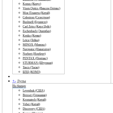
Konus (Конус)
Vixen Optics (Виксен Оптикс)
Моя Планета (Китай)
Celestron (Селестрон)
Bushnell (Бушнелл)
Carl Zeiss (Карл Цейс)
Eschenbach (Эшенбах)
Kenko (Кенко)
Leica (Лейка)
MINOX (Минокс)
Navigator (Навигатор)
Norbert (Норберт)
PENTAX (Пентакс)
STURMAN (Штурман)
Tasco (Таско)
БПЦ (КОМЗ)
+
-
Лупы
По бренду
Levenhuk (США)
Bresser (Германия)
Kromatech (Китай)
Veber (Китай)
Discovery (США)