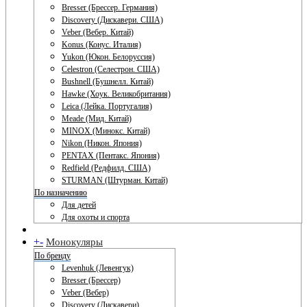
Bresser (Брессер. Германия)
Discovery (Дискавери. США)
Veber (Вебер. Китай)
Konus (Конус. Италия)
Yukon (Юкон. Белоруссия)
Celestron (Селестрон. США)
Bushnell (Бушнелл. Китай)
Hawke (Хоук. Великобритания)
Leica (Лейка. Португалия)
Meade (Мид. Китай)
MINOX (Минокс. Китай)
Nikon (Никон. Япония)
PENTAX (Пентакс. Япония)
Redfield (Редфилд. США)
STURMAN (Штурман. Китай)
По назначению
Для детей
Для охоты и спорта
+
-
Монокуляры
По бренду
Levenhuk (Левенгук)
Bresser (Брессер)
Veber (Вебер)
Discovery (Дискавери)