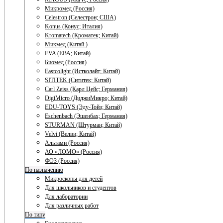
Микромед (Россия)
Celestron (Селестрон; США)
Konus (Конус; Италия)
Kromatech (Кроматек; Китай)
Микмед (Китай.)
EVA (ЕВА; Китай)
Биомед (Россия)
Eastcolight (Истколайт; Китай)
SITITEK (Сититек; Китай)
Carl Zeiss (Карл Цейс; Германия)
DigiMicro (ДиджиМикро; Китай)
EDU-TOYS (Эду-Тойз; Китай)
Eschenbach (Эшенбах; Германия)
STURMAN (Штурман; Китай)
Velvi (Велви; Китай)
Альтами (Россия)
АО «ЛОМО» (Россия)
ФОЗ (Россия)
По назначению
Микроскопы для детей
Для школьников и студентов
Для лаборатории
Для различных работ
По типу