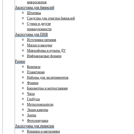
микроскопов
Аксессуары для биноклей
Штативы
Средства для очистки биноклей
Сумки и другие
принадлежности
Аксессуары для ПНВ
Источники питания
Маски и насадки
Микрофоны и пульты ДУ
Инфракрасные фонари
Разное
Компасы
Планетарии
Наборы для экспериментов
Фонари
Барометры и метеостанции
Часы
Глобусы
Металлоискатели
Экшн-камеры
Зонты
Фотоловушки
Аксессуары для прицелов
Крышки и наглазники