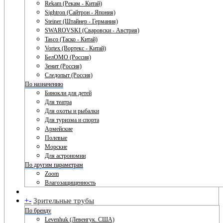
Rekam (Рекам - Китай)
Sightron (Сайтрон - Япония)
Steiner (Штайнер - Германия)
SWAROVSKI (Сваровски - Австрия)
Tasco (Таско - Китай)
Vortex (Вортекс - Китай)
БелОМО (Россия)
Зенит (Россия)
Следопыт (Россия)
По назначению
Бинокли для детей
Для театра
Для охоты и рыбалки
Для туризма и спорта
Армейские
Полевые
Морские
Для астрономии
По другим параметрам
Zoom
Влагозащищенность
+
-
Зрительные трубы
По бренду
Levenhuk (Левенгук. США)