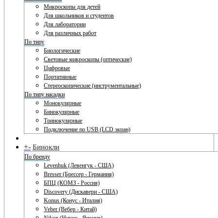
Микроскопы для детей
Для школьников и студентов
Для лаборатории
Для различных работ
По типу
Биологические
Световые микроскопы (оптические)
Цифровые
Портативные
Стереоскопические (инструментальные)
По типу насадки
Монокулярные
Бинокулярные
Тринокулярные
Подключение по USB (LCD экран)
+
-
Бинокли
По бренду
Levenhuk (Левенгук - США)
Bresser (Брессер - Германия)
БПЦ (КОМЗ - Россия)
Discovery (Дискавери - США)
Konus (Конус - Италия)
Veber (Вебер - Китай)