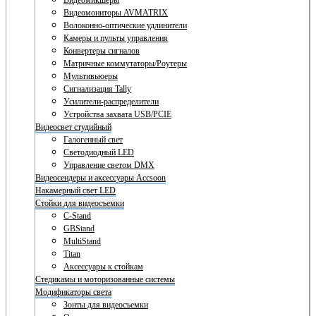
Видеомикшеры
Видеомониторы AVMATRIX
Волоконно-оптические удлинители
Камеры и пульты управления
Конвертеры сигналов
Матричные коммутаторы/Роутеры
Мультивьюеры
Сигнализация Tally
Усилители-распределители
Устройства захвата USB/PCIE
Видеосвет студийный
Галогенный свет
Светодиодный LED
Управление светом DMX
Видеосендеры и аксессуары Accsoon
Накамерный свет LED
Стойки для видеосъемки
C-Stand
GBStand
MultiStand
Titan
Аксессуары к стойкам
Стедикамы и моторизованные системы
Модификаторы света
Зонты для видеосъемки