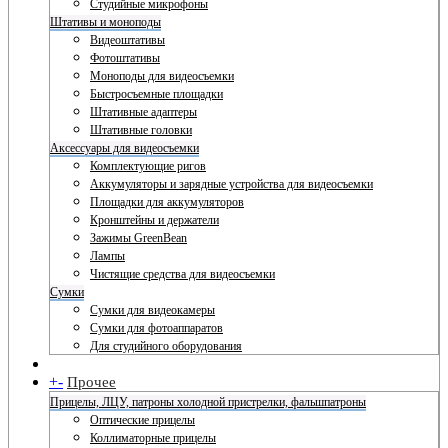
Студийные микрофоны
Штативы и моноподы
Видеоштативы
Фотоштативы
Моноподы для видеосъемки
Быстросъемные площадки
Штативные адаптеры
Штативные головки
Аксессуары для видеосъемки
Комплектующие ригов
Аккумуляторы и зарядные устройства для видеосъемки
Площадки для аккумуляторов
Кронштейны и держатели
Зажимы GreenBean
Лампы
Чистящие средства для видеосъемки
Сумки
Сумки для видеокамеры
Сумки для фотоаппаратов
Для студийного оборудования
+
-
Прочее
Прицелы, ЛЦУ, патроны холодной пристрелки, фальшпатроны
Оптические прицелы
Коллиматорные прицелы