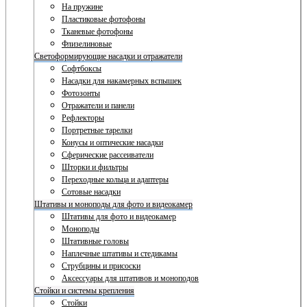
На пружине
Пластиковые фотофоны
Тканевые фотофоны
Флизелиновые
Светоформирующие насадки и отражатели
Софтбоксы
Насадки для накамерных вспышек
Фотозонты
Отражатели и панели
Рефлекторы
Портретные тарелки
Конусы и оптические насадки
Сферические рассеиватели
Шторки и фильтры
Переходные кольца и адаптеры
Сотовые насадки
Штативы и моноподы для фото и видеокамер
Штативы для фото и видеокамер
Моноподы
Штативные головы
Наплечные штативы и стедикамы
Струбцины и присоски
Аксессуары для штативов и моноподов
Стойки и системы крепления
Стойки