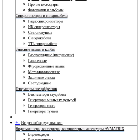
Прочие аксессуары
Фоторамки и альбомы
Синхронизаторы и синхрокабели
Радиосинхронизаторы
ИК синхронизаторы
Светоловушки
Синхрокабели
TTL синхрокабели
Запасные лампы и колбы
Газоразрядные (импульсные)
Галогенные
Флуоресцентные лампы
Металлогалогенные
Защитные стекла
Светодиодные
Генераторы спецэффектов
Вентиляторы студийные
Генераторы мыльных пузырей
Генераторы снега
Генераторы тумана
+
-
Видеооборудование
Видеомикшеры, конвертеры, контроллеры и аксессуары AVMATRIX
Видеокодеры