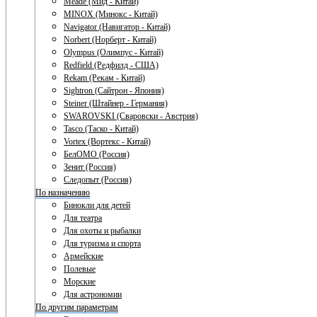
Meade (Мид - Китай)
MINOX (Минокс - Китай)
Navigator (Навигатор - Китай)
Norbert (Норберт - Китай)
Olympus (Олимпус - Китай)
Redfield (Редфилд - США)
Rekam (Рекам - Китай)
Sightron (Сайтрон - Япония)
Steiner (Штайнер - Германия)
SWAROVSKI (Сваровски - Австрия)
Tasco (Таско - Китай)
Vortex (Вортекс - Китай)
БелОМО (Россия)
Зенит (Россия)
Следопыт (Россия)
По назначению
Бинокли для детей
Для театра
Для охоты и рыбалки
Для туризма и спорта
Армейские
Полевые
Морские
Для астрономии
По другим параметрам