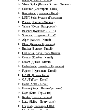
Nikon (Никон - Япония)
Vixen Optics (Виксен Оптикс - Япония)
Celestron (Селестрон - США)
Kromatech (Кроматек - Китай)
LUNT Solar Systems (Германия)
Pentax (Пентакс - Япония)
Yukon (Юкон - Белоруссия)
Bushnell (Бушнелл - США)
Sturman (Штурман - Китай)
Alpen (Альпен - Китай)
Blaser (Блазер - Германия)
Breaker (Брикер - Китай)
Carl Zeiss (Карл Цейс - Япония)
Combat (Комбат - Китай)
Dicom (Диком - Китай)
Eschenbach (Эшенбах - Германия)
Fujinon (Фуджинон - Китай)
GAMO (Гамо - Китай)
GAUT (Гаут - Китай)
Hama (Хама - Китай)
Hawke (Хоук - Великобритания)
Kaps (Капс - Германия)
Kenko (Кенко - Япония)
Leica (Лейка - Португалия)
Leupold (Люпольд - США)