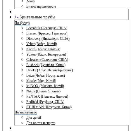
Zoom
Влагозащищенность
+
-
Зрительные трубы
По бренду
Levenhuk (Левенгук. США)
Bresser (Брессер. Германия)
Discovery (Дискавери. США)
Veber (Вебер. Китай)
Konus (Конус. Италия)
Yukon (Юкон. Белоруссия)
Celestron (Селестрон. США)
Bushnell (Бушнелл. Китай)
Hawke (Хоук. Великобритания)
Leica (Лейка. Португалия)
Meade (Мид. Китай)
MINOX (Минокс. Китай)
Nikon (Никон. Япония)
PENTAX (Пентакс. Япония)
Redfield (Редфилд. США)
STURMAN (Штурман. Китай)
По назначению
Для детей
Для охоты и спорта