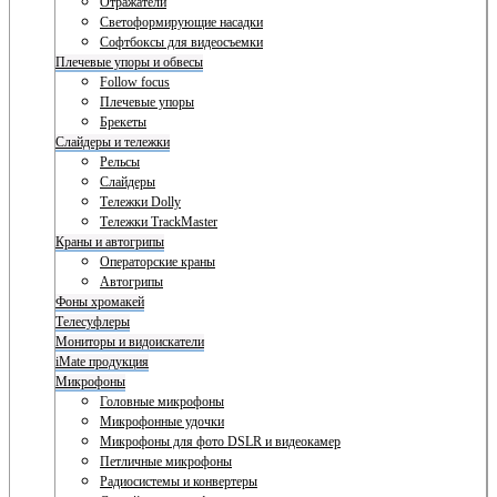
Отражатели
Светоформирующие насадки
Софтбоксы для видеосъемки
Плечевые упоры и обвесы
Follow focus
Плечевые упоры
Брекеты
Слайдеры и тележки
Рельсы
Слайдеры
Тележки Dolly
Тележки TrackMaster
Краны и автогрипы
Операторские краны
Автогрипы
Фоны хромакей
Телесуфлеры
Мониторы и видоискатели
iMate продукция
Микрофоны
Головные микрофоны
Микрофонные удочки
Микрофоны для фото DSLR и видеокамер
Петличные микрофоны
Радиосистемы и конвертеры