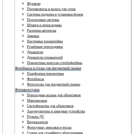
Журавли
Противовесы и колеса для стоек
Системы подъема и установки фонов
Потолочные системы
Штанги и перекладины
Распорки автополы
Зажимы
Настенные кронштейны
Резьбовые переходники
Держатели
Держатели отражателей
Поворотные консоли-стробофреймы
Фотобоксы и столы для предметной съемки
Платформы поворотные
Фотобоксы
Фотостолы для предметной съемки
Фотоаксессуары
Переходные кольца для объективов
Макрокольца
Светофильтры для объективов
Аккумуляторы и зарядные устройства
Пульты ДУ
Видоискатели
Фотосумки, рюкзаки и чехлы
Сумки для студийного оборудования