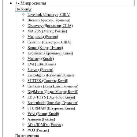
+
-
Микроскопы
По бренду
Levenhuk (Левенгук; США)
Bresser (Брессер; Германия)
Discovery (Дискавери; США)
MAGUS (Магус; Россия)
Микромед (Россия)
Celestron (Селестрон; США)
Konus (Конус; Италия)
Kromatech (Кроматек; Китай)
Микмед (Китай.)
EVA (ЕВА; Китай)
Биомед (Россия)
Eastcolight (Истколайт; Китай)
SITITEK (Сититек; Китай)
Carl Zeiss (Карл Цейс; Германия)
DigiMicro (ДиджиМикро; Китай)
EDU-TOYS (Эду-Тойз; Китай)
Eschenbach (Эшенбах; Германия)
STURMAN (Штурман; Китай)
Velvi (Велви; Китай)
Альтами (Россия)
АО «ЛОМО» (Россия)
ФОЗ (Россия)
По назначению