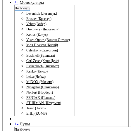
+
-
Монокуляры
По бренду
Levenhuk (Левенгук)
Bresser (Брессер)
Veber (Вебер)
Discovery (Дискавери)
Konus (Конус)
Vixen Optics (Виксен Оптикс)
Моя Планета (Китай)
Celestron (Селестрон)
Bushnell (Бушнелл)
Carl Zeiss (Карл Цейс)
Eschenbach (Эшенбах)
Kenko (Кенко)
Leica (Лейка)
MINOX (Минокс)
Navigator (Навигатор)
Norbert (Норберт)
PENTAX (Пентакс)
STURMAN (Штурман)
Tasco (Таско)
БПЦ (КОМЗ)
+
-
Лупы
По бренду