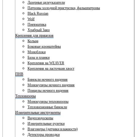
Лазерные целеуказатели
Патроны холодной пристрелки, фальшпатроны
Black Russian
Wolf
Пневматика
Храбрый Заяц
Крепления для прицелов
Кольца
Боковые кронштейны
Моноблоки
Базы и планки
Крепления на WEAVER
Крепления на ласточкин хвост
ПНВ
Бинокли ночного видения
Монокуляры ночного видения
Прицелы ночного видения
Тепловизоры
Монокуляры тепловизоры
Тепловизионные бинокли
Измерительные инструменты
Видеоэндоскопы
Измерительные рулетки
Влагомеры (датчики влажности)
Детекторы проводки