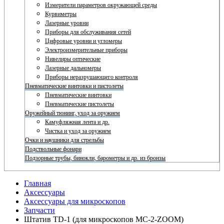
Измерители параметров окружающей среды
Курвиметры
Лазерные уровни
Приборы для обслуживания сетей
Цифровые уровни и угломеры
Электроизмерительные приборы
Нивелиры оптические
Лазерные дальномеры
Приборы неразрушающего контроля
Пневматические винтовки и пистолеты
Пневматические винтовки
Пневматические пистолеты
Оружейный тюнинг, уход за оружием
Камуфляжная лента и др.
Чистка и уход за оружием
Очки и наушники для стрельбы
Подствольные фонари
Подзорные трубы, бинокли, барометры и др. из бронзы
Главная
Аксессуары
Аксессуары для микроскопов
Запчасти
Штатив TD-1 (для микроскопов MC-2-ZOOM)