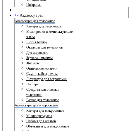
Цифровая
+
-
Аксессуары
Аксессуары для телескопов
Камеры для телескопов
Монтировки и комплектующие
к ним
Линзы Барлоу
Окуляры для телескопов
Для астрофото
Зеркала и призмы
Фильтры
Оптические искатели
Сумки, кейсы, чехлы
Литература для астрономии
Постеры
Средства для очистки
телескопов
Разное для телескопов
Аксессуары для микроскопов
Камеры для микроскопов
Микропрепараты
Наборы для опытов
Объективы для микроскопов