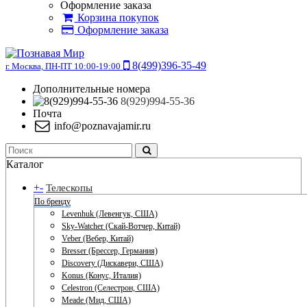
Оформление заказа
Корзина покупок
Оформление заказа
8(499)396-35-49
г. Москва, ПН-ПТ 10:00-19:00
Дополнительные номера
8(929)994-55-36
Почта
info@poznavajamir.ru
Каталог
+
-
Телескопы
По бренду
Levenhuk (Левенгук, США)
Sky-Watcher (Скай-Вотчер, Китай)
Veber (Вебер, Китай)
Bresser (Брессер, Германия)
Discovery (Дискавери, США)
Konus (Конус, Италия)
Celestron (Селестрон, США)
Meade (Мид, США)