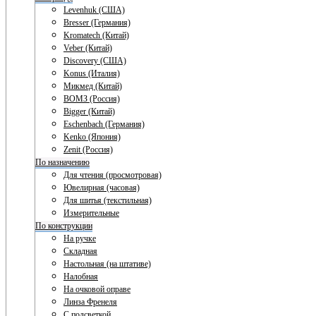
Levenhuk (США)
Bresser (Германия)
Kromatech (Китай)
Veber (Китай)
Discovery (США)
Konus (Италия)
Микмед (Китай)
ВОМЗ (Россия)
Bigger (Китай)
Eschenbach (Германия)
Kenko (Япония)
Zenit (Россия)
По назначению
Для чтения (просмотровая)
Ювелирная (часовая)
Для шитья (текстильная)
Измерительные
По конструкции
На ручке
Складная
Настольная (на штативе)
Налобная
На очковой оправе
Линза Френеля
С подсветкой