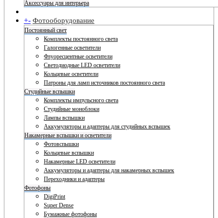
Аксессуары для интерьера
+
-
Фотооборудование
Постоянный свет
Комплекты постоянного света
Галогенные осветители
Флуоресцентные осветители
Светодиодные LED осветители
Кольцевые осветители
Патроны для ламп источников постоянного света
Студийные вспышки
Комплекты импульсного света
Студийные моноблоки
Лампы вспышки
Аккумуляторы и адаптеры для студийных вспышек
Накамерные вспышки и осветители
Фотовспышки
Кольцевые вспышки
Накамерные LED осветители
Аккумуляторы и адаптеры для накамерных вспышек
Переходники и адаптеры
Фотофоны
DigiPrint
Super Dense
Бумажные фотофоны