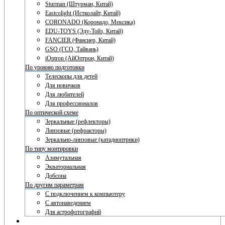
Sturman (Штурман, Китай)
Eastcolight (Истколайт, Китай)
CORONADO (Коронадо, Мексика)
EDU-TOYS (Эду-Тойз, Китай)
FANCIER (Фансиер, Китай)
GSO (ГСО, Тайвань)
iOptron (АйОптрон, Китай)
По уровню подготовки
Телескопы для детей
Для новичков
Для любителей
Для профессионалов
По оптической схеме
Зеркальные (рефлекторы)
Линзовые (рефракторы)
Зеркально-линзовые (катадиоптрики)
По типу монтировки
Азимутальная
Экваториальная
Добсона
По другим параметрам
С подключением к компьютеру
С автонаведением
Для астрофотографий