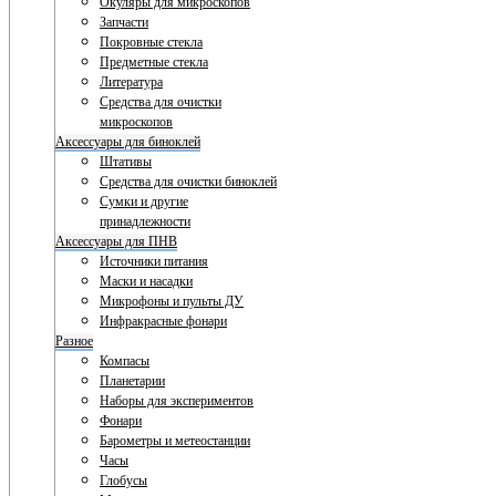
Окуляры для микроскопов
Запчасти
Покровные стекла
Предметные стекла
Литература
Средства для очистки
микроскопов
Аксессуары для биноклей
Штативы
Средства для очистки биноклей
Сумки и другие
принадлежности
Аксессуары для ПНВ
Источники питания
Маски и насадки
Микрофоны и пульты ДУ
Инфракрасные фонари
Разное
Компасы
Планетарии
Наборы для экспериментов
Фонари
Барометры и метеостанции
Часы
Глобусы