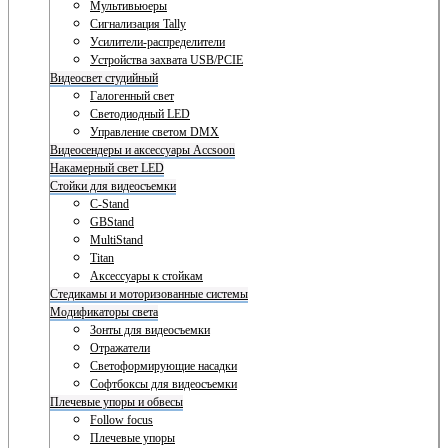
Мультивьюеры
Сигнализация Tally
Усилители-распределители
Устройства захвата USB/PCIE
Видеосвет студийный
Галогенный свет
Светодиодный LED
Управление светом DMX
Видеосендеры и аксессуары Accsoon
Накамерный свет LED
Стойки для видеосъемки
C-Stand
GBStand
MultiStand
Titan
Аксессуары к стойкам
Стедикамы и моторизованные системы
Модификаторы света
Зонты для видеосъемки
Отражатели
Светоформирующие насадки
Софтбоксы для видеосъемки
Плечевые упоры и обвесы
Follow focus
Плечевые упоры