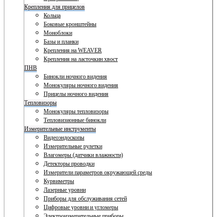
Крепления для прицелов
Кольца
Боковые кронштейны
Моноблоки
Базы и планки
Крепления на WEAVER
Крепления на ласточкин хвост
ПНВ
Бинокли ночного видения
Монокуляры ночного видения
Прицелы ночного видения
Тепловизоры
Монокуляры тепловизоры
Тепловизионные бинокли
Измерительные инструменты
Видеоэндоскопы
Измерительные рулетки
Влагомеры (датчики влажности)
Детекторы проводки
Измерители параметров окружающей среды
Курвиметры
Лазерные уровни
Приборы для обслуживания сетей
Цифровые уровни и угломеры
Электроизмерительные приборы