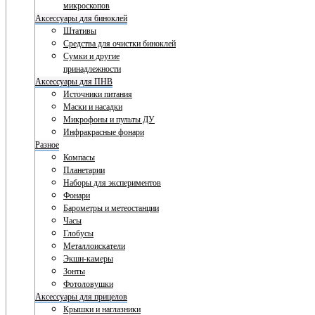
микроскопов
Аксессуары для биноклей
Штативы
Средства для очистки биноклей
Сумки и другие
принадлежности
Аксессуары для ПНВ
Источники питания
Маски и насадки
Микрофоны и пульты ДУ
Инфракрасные фонари
Разное
Компасы
Планетарии
Наборы для экспериментов
Фонари
Барометры и метеостанции
Часы
Глобусы
Металлоискатели
Экшн-камеры
Зонты
Фотоловушки
Аксессуары для прицелов
Крышки и наглазники