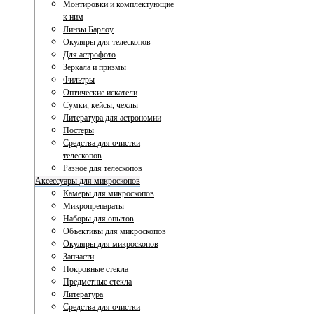
Монтировки и комплектующие
к ним
Линзы Барлоу
Окуляры для телескопов
Для астрофото
Зеркала и призмы
Фильтры
Оптические искатели
Сумки, кейсы, чехлы
Литература для астрономии
Постеры
Средства для очистки
телескопов
Разное для телескопов
Аксессуары для микроскопов
Камеры для микроскопов
Микропрепараты
Наборы для опытов
Объективы для микроскопов
Окуляры для микроскопов
Запчасти
Покровные стекла
Предметные стекла
Литература
Средства для очистки