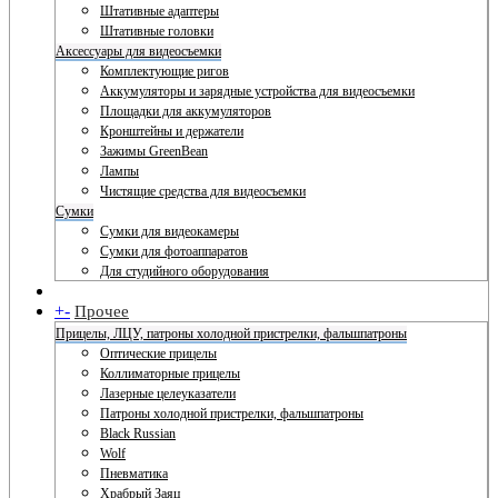
Штативные адаптеры
Штативные головки
Аксессуары для видеосъемки
Комплектующие ригов
Аккумуляторы и зарядные устройства для видеосъемки
Площадки для аккумуляторов
Кронштейны и держатели
Зажимы GreenBean
Лампы
Чистящие средства для видеосъемки
Сумки
Сумки для видеокамеры
Сумки для фотоаппаратов
Для студийного оборудования
+
-
Прочее
Прицелы, ЛЦУ, патроны холодной пристрелки, фальшпатроны
Оптические прицелы
Коллиматорные прицелы
Лазерные целеуказатели
Патроны холодной пристрелки, фальшпатроны
Black Russian
Wolf
Пневматика
Храбрый Заяц