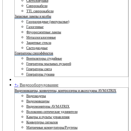
Светоловушки
Синхрокабели
TTL синхрокабели
Запасные лампы и колбы
Газоразрядные (импульсные)
Галогенные
Флуоресцентные лампы
Металлогалогенные
Защитные стекла
Светодиодные
Генераторы спецэффектов
Вентиляторы студийные
Генераторы мыльных пузырей
Генераторы снега
Генераторы тумана
+
-
Видеооборудование
Видеомикшеры, конвертеры, контроллеры и аксессуары AVMATRIX
Видеокодеры
Видеомикшеры
Видеомониторы AVMATRIX
Волоконно-оптические удлинители
Камеры и пульты управления
Конвертеры сигналов
Матричные коммутаторы/Роутеры