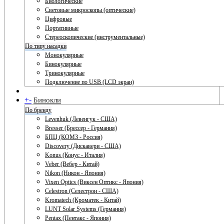
Биологические
Световые микроскопы (оптические)
Цифровые
Портативные
Стереоскопические (инструментальные)
По типу насадки
Монокулярные
Бинокулярные
Тринокулярные
Подключение по USB (LCD экран)
+
-
Бинокли
По бренду
Levenhuk (Левенгук - США)
Bresser (Брессер - Германия)
БПЦ (КОМЗ - Россия)
Discovery (Дискавери - США)
Konus (Конус - Италия)
Veber (Вебер - Китай)
Nikon (Никон - Япония)
Vixen Optics (Виксен Оптикс - Япония)
Celestron (Селестрон - США)
Kromatech (Кроматек - Китай)
LUNT Solar Systems (Германия)
Pentax (Пентакс - Япония)