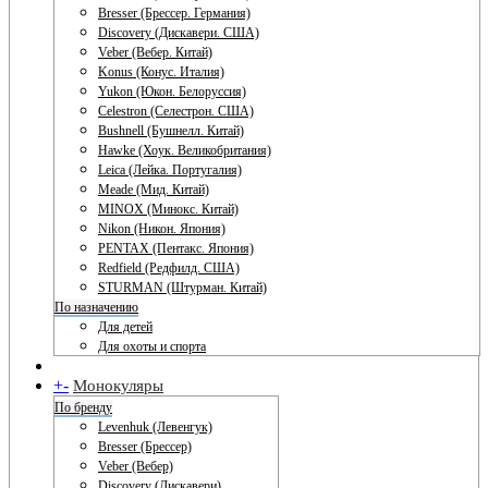
Bresser (Брессер. Германия)
Discovery (Дискавери. США)
Veber (Вебер. Китай)
Konus (Конус. Италия)
Yukon (Юкон. Белоруссия)
Celestron (Селестрон. США)
Bushnell (Бушнелл. Китай)
Hawke (Хоук. Великобритания)
Leica (Лейка. Португалия)
Meade (Мид. Китай)
MINOX (Минокс. Китай)
Nikon (Никон. Япония)
PENTAX (Пентакс. Япония)
Redfield (Редфилд. США)
STURMAN (Штурман. Китай)
По назначению
Для детей
Для охоты и спорта
+
-
Монокуляры
По бренду
Levenhuk (Левенгук)
Bresser (Брессер)
Veber (Вебер)
Discovery (Дискавери)