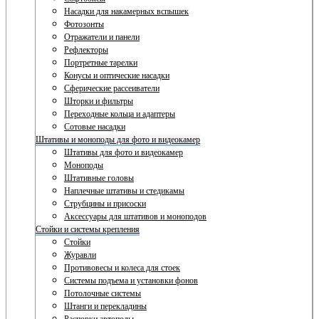
Насадки для накамерных вспышек
Фотозонты
Отражатели и панели
Рефлекторы
Портретные тарелки
Конусы и оптические насадки
Сферические рассеиватели
Шторки и фильтры
Переходные кольца и адаптеры
Сотовые насадки
Штативы и моноподы для фото и видеокамер
Штативы для фото и видеокамер
Моноподы
Штативные головы
Наплечные штативы и стедикамы
Струбцины и присоски
Аксессуары для штативов и моноподов
Стойки и системы крепления
Стойки
Журавли
Противовесы и колеса для стоек
Системы подъема и установки фонов
Потолочные системы
Штанги и перекладины