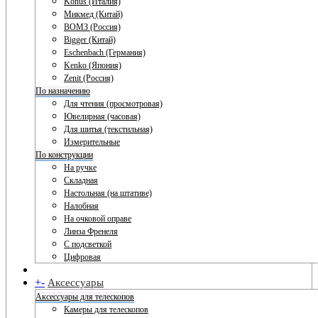
Konus (Италия)
Микмед (Китай)
ВОМЗ (Россия)
Bigger (Китай)
Eschenbach (Германия)
Kenko (Япония)
Zenit (Россия)
По назначению
Для чтения (просмотровая)
Ювелирная (часовая)
Для шитья (текстильная)
Измерительные
По конструкции
На ручке
Складная
Настольная (на штативе)
Налобная
На очковой оправе
Линза Френеля
С подсветкой
Цифровая
+
-
Аксессуары
Аксессуары для телескопов
Камеры для телескопов