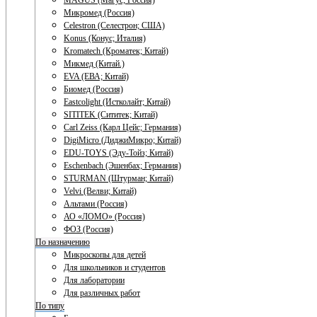
MAGUS (Магус; Россия)
Микромед (Россия)
Celestron (Селестрон; США)
Konus (Конус; Италия)
Kromatech (Кроматек; Китай)
Микмед (Китай.)
EVA (ЕВА; Китай)
Биомед (Россия)
Eastcolight (Истколайт; Китай)
SITITEK (Сититек; Китай)
Carl Zeiss (Карл Цейс; Германия)
DigiMicro (ДиджиМикро; Китай)
EDU-TOYS (Эду-Тойз; Китай)
Eschenbach (Эшенбах; Германия)
STURMAN (Штурман; Китай)
Velvi (Велви; Китай)
Альтами (Россия)
АО «ЛОМО» (Россия)
ФОЗ (Россия)
По назначению
Микроскопы для детей
Для школьников и студентов
Для лаборатории
Для различных работ
По типу