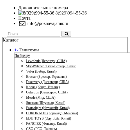
Дополнительные номера
8(929)994-55-36
Почта
info@poznavajamir.ru
Каталог
+
-
Телескопы
По бренду
Levenhuk (Левенгук, США)
Sky-Watcher (Скай-Вотчер, Китай)
Veber (Вебер, Китай)
Bresser (Брессер, Германия)
Discovery (Дискавери, США)
Konus (Конус, Италия)
Celestron (Селестрон, США)
Meade (Мид, США)
Sturman (Штурман, Китай)
Eastcolight (Истколайт, Китай)
CORONADO (Коронадо, Мексика)
EDU-TOYS (Эду-Тойз, Китай)
FANCIER (Фансиер, Китай)
GSO (ГСО, Тайвань)