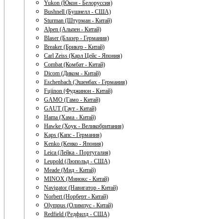
Yukon (Юкон - Белоруссия)
Bushnell (Бушнелл - США)
Sturman (Штурман - Китай)
Alpen (Альпен - Китай)
Blaser (Блазер - Германия)
Breaker (Брикер - Китай)
Carl Zeiss (Карл Цейс - Япония)
Combat (Комбат - Китай)
Dicom (Диком - Китай)
Eschenbach (Эшенбах - Германия)
Fujinon (Фуджинон - Китай)
GAMO (Гамо - Китай)
GAUT (Гаут - Китай)
Hama (Хама - Китай)
Hawke (Хоук - Великобритания)
Kaps (Капс - Германия)
Kenko (Кенко - Япония)
Leica (Лейка - Португалия)
Leupold (Люпольд - США)
Meade (Мид - Китай)
MINOX (Минокс - Китай)
Navigator (Навигатор - Китай)
Norbert (Норберт - Китай)
Olympus (Олимпус - Китай)
Redfield (Редфилд - США)