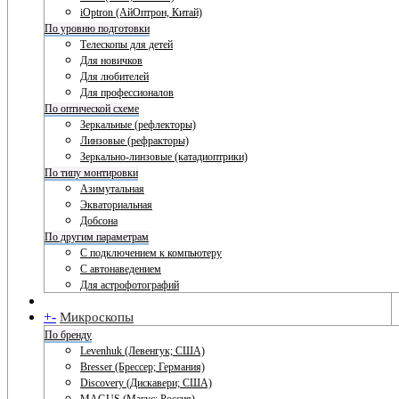
iOptron (АйОптрон, Китай)
По уровню подготовки
Телескопы для детей
Для новичков
Для любителей
Для профессионалов
По оптической схеме
Зеркальные (рефлекторы)
Линзовые (рефракторы)
Зеркально-линзовые (катадиоптрики)
По типу монтировки
Азимутальная
Экваториальная
Добсона
По другим параметрам
С подключением к компьютеру
С автонаведением
Для астрофотографий
+
-
Микроскопы
По бренду
Levenhuk (Левенгук; США)
Bresser (Брессер; Германия)
Discovery (Дискавери; США)