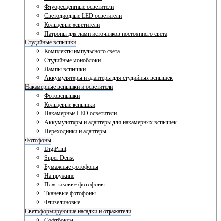
Флуоресцентные осветители
Светодиодные LED осветители
Кольцевые осветители
Патроны для ламп источников постоянного света
Студийные вспышки
Комплекты импульсного света
Студийные моноблоки
Лампы вспышки
Аккумуляторы и адаптеры для студийных вспышек
Накамерные вспышки и осветители
Фотовспышки
Кольцевые вспышки
Накамерные LED осветители
Аккумуляторы и адаптеры для накамерных вспышек
Переходники и адаптеры
Фотофоны
DigiPrint
Super Dense
Бумажные фотофоны
На пружине
Пластиковые фотофоны
Тканевые фотофоны
Флизелиновые
Светоформирующие насадки и отражатели
Софтбоксы