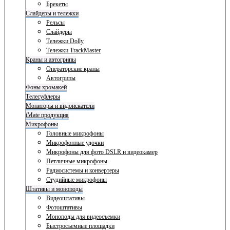
Брекеты
Слайдеры и тележки
Рельсы
Слайдеры
Тележки Dolly
Тележки TrackMaster
Краны и автогрипы
Операторские краны
Автогрипы
Фоны хромакей
Телесуфлеры
Мониторы и видоискатели
iMate продукция
Микрофоны
Головные микрофоны
Микрофонные удочки
Микрофоны для фото DSLR и видеокамер
Петличные микрофоны
Радиосистемы и конвертеры
Студийные микрофоны
Штативы и моноподы
Видеоштативы
Фотоштативы
Моноподы для видеосъемки
Быстросъемные площадки