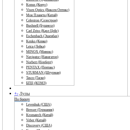
Konus (Конус)
Vixen Optics (Виксен Оптикс)
Моя Планета (Китай)
Celestron (Селестрон)
Bushnell (Бушнелл)
Carl Zeiss (Карл Цейс)
Eschenbach (Эшенбах)
Kenko (Кенко)
Leica (Лейка)
MINOX (Минокс)
Navigator (Навигатор)
Norbert (Норберт)
PENTAX (Пентакс)
STURMAN (Штурман)
Tasco (Таско)
БПЦ (КОМЗ)
+
-
Лупы
По бренду
Levenhuk (США)
Bresser (Германия)
Kromatech (Китай)
Veber (Китай)
Discovery (США)