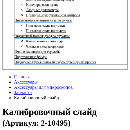
Нивелиры оптические
Лазерные дальномеры
Приборы неразрушающего контроля
Пневматические винтовки и пистолеты
Пневматические винтовки
Пневматические пистолеты
Оружейный тюнинг, уход за оружием
Камуфляжная лента и др.
Чистка и уход за оружием
Очки и наушники для стрельбы
Подствольные фонари
Подзорные трубы, бинокли, барометры и др. из бронзы
Главная
Аксессуары
Аксессуары для микроскопов
Запчасти
Калибровочный слайд
Калибровочный слайд
(Артикул: 2-10495)