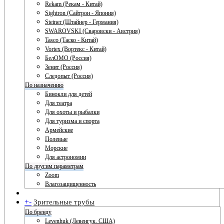
Rekam (Рекам - Китай)
Sightron (Сайтрон - Япония)
Steiner (Штайнер - Германия)
SWAROVSKI (Сваровски - Австрия)
Tasco (Таско - Китай)
Vortex (Вортекс - Китай)
БелОМО (Россия)
Зенит (Россия)
Следопыт (Россия)
По назначению
Бинокли для детей
Для театра
Для охоты и рыбалки
Для туризма и спорта
Армейские
Полевые
Морские
Для астрономии
По другим параметрам
Zoom
Влагозащищенность
+
-
Зрительные трубы
По бренду
Levenhuk (Левенгук. США)