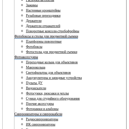
Распорки автополы
Зажимы
Настенные кронштейны
Резьбовые переходники
Держатели
Держатели отражателей
Поворотные консоли-стробофреймы
Фотобоксы и столы для предметной съемки
Платформы поворотные
Фотобоксы
Фотостолы для предметной съемки
Фотоаксессуары
Переходные кольца для объективов
Макрокольца
Светофильтры для объективов
Аккумуляторы и зарядные устройства
Пульты ДУ
Видоискатели
Фотосумки, рюкзаки и чехлы
Сумки для студийного оборудования
Прочие аксессуары
Фоторамки и альбомы
Синхронизаторы и синхрокабели
Радиосинхронизаторы
ИК синхронизаторы