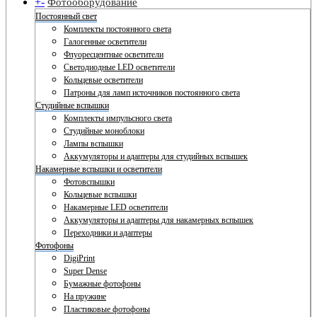
+
-
Фотооборудование
Постоянный свет
Комплекты постоянного света
Галогенные осветители
Флуоресцентные осветители
Светодиодные LED осветители
Кольцевые осветители
Патроны для ламп источников постоянного света
Студийные вспышки
Комплекты импульсного света
Студийные моноблоки
Лампы вспышки
Аккумуляторы и адаптеры для студийных вспышек
Накамерные вспышки и осветители
Фотовспышки
Кольцевые вспышки
Накамерные LED осветители
Аккумуляторы и адаптеры для накамерных вспышек
Переходники и адаптеры
Фотофоны
DigiPrint
Super Dense
Бумажные фотофоны
На пружине
Пластиковые фотофоны