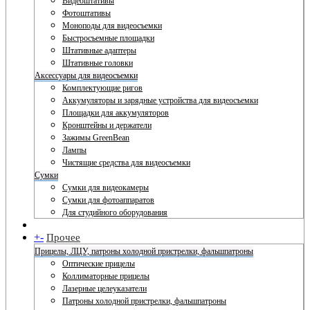
Видеоштативы
Фотоштативы
Моноподы для видеосъемки
Быстросъемные площадки
Штативные адаптеры
Штативные головки
Аксессуары для видеосъемки
Комплектующие ригов
Аккумуляторы и зарядные устройства для видеосъемки
Площадки для аккумуляторов
Кронштейны и держатели
Зажимы GreenBean
Лампы
Чистящие средства для видеосъемки
Сумки
Сумки для видеокамеры
Сумки для фотоаппаратов
Для студийного оборудования
+
-
Прочее
Прицелы, ЛЦУ, патроны холодной пристрелки, фальшпатроны
Оптические прицелы
Коллиматорные прицелы
Лазерные целеуказатели
Патроны холодной пристрелки, фальшпатроны