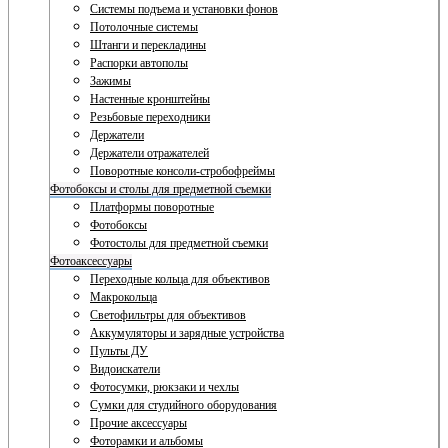
Системы подъема и установки фонов
Потолочные системы
Штанги и перекладины
Распорки автополы
Зажимы
Настенные кронштейны
Резьбовые переходники
Держатели
Держатели отражателей
Поворотные консоли-стробофреймы
Фотобоксы и столы для предметной съемки
Платформы поворотные
Фотобоксы
Фотостолы для предметной съемки
Фотоаксессуары
Переходные кольца для объективов
Макрокольца
Светофильтры для объективов
Аккумуляторы и зарядные устройства
Пульты ДУ
Видоискатели
Фотосумки, рюкзаки и чехлы
Сумки для студийного оборудования
Прочие аксессуары
Фоторамки и альбомы