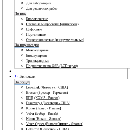
Для лаборатории
Для различных работ
По типу
Биологические
Световые микроскопы (оптические)
Цифровые
Портативные
Стереоскопические (инструментальные)
По типу насадки
Монокулярные
Бинокулярные
Тринокулярные
Подключение по USB (LCD экран)
+
-
Бинокли
По бренду
Levenhuk (Левенгук - США)
Bresser (Брессер - Германия)
БПЦ (КОМЗ - Россия)
Discovery (Дискавери - США)
Konus (Конус - Италия)
Veber (Вебер - Китай)
Nikon (Никон - Япония)
Vixen Optics (Виксен Оптикс - Япония)
Celestron (Селестрон - США)