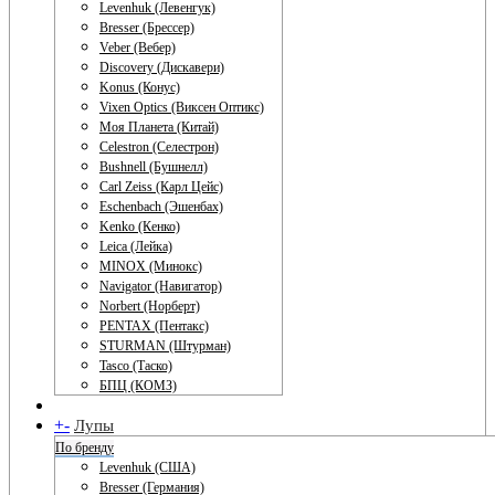
Levenhuk (Левенгук)
Bresser (Брессер)
Veber (Вебер)
Discovery (Дискавери)
Konus (Конус)
Vixen Optics (Виксен Оптикс)
Моя Планета (Китай)
Celestron (Селестрон)
Bushnell (Бушнелл)
Carl Zeiss (Карл Цейс)
Eschenbach (Эшенбах)
Kenko (Кенко)
Leica (Лейка)
MINOX (Минокс)
Navigator (Навигатор)
Norbert (Норберт)
PENTAX (Пентакс)
STURMAN (Штурман)
Tasco (Таско)
БПЦ (КОМЗ)
+
-
Лупы
По бренду
Levenhuk (США)
Bresser (Германия)