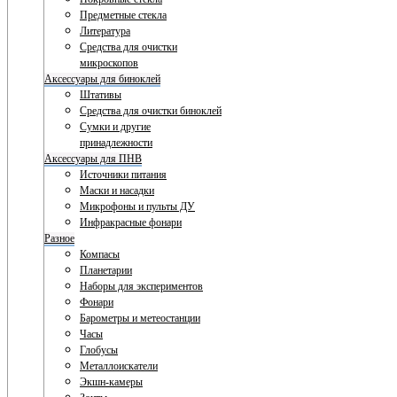
Предметные стекла
Литература
Средства для очистки
микроскопов
Аксессуары для биноклей
Штативы
Средства для очистки биноклей
Сумки и другие
принадлежности
Аксессуары для ПНВ
Источники питания
Маски и насадки
Микрофоны и пульты ДУ
Инфракрасные фонари
Разное
Компасы
Планетарии
Наборы для экспериментов
Фонари
Барометры и метеостанции
Часы
Глобусы
Металлоискатели
Экшн-камеры