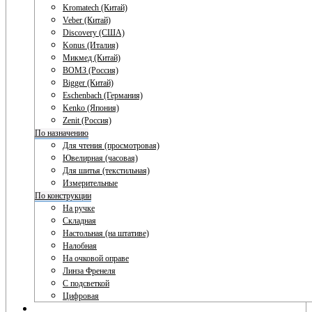
Kromatech (Китай)
Veber (Китай)
Discovery (США)
Konus (Италия)
Микмед (Китай)
ВОМЗ (Россия)
Bigger (Китай)
Eschenbach (Германия)
Kenko (Япония)
Zenit (Россия)
По назначению
Для чтения (просмотровая)
Ювелирная (часовая)
Для шитья (текстильная)
Измерительные
По конструкции
На ручке
Складная
Настольная (на штативе)
Налобная
На очковой оправе
Линза Френеля
С подсветкой
Цифровая