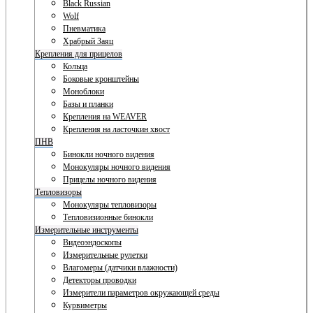
Black Russian
Wolf
Пневматика
Храбрый Заяц
Крепления для прицелов
Кольца
Боковые кронштейны
Моноблоки
Базы и планки
Крепления на WEAVER
Крепления на ласточкин хвост
ПНВ
Бинокли ночного видения
Монокуляры ночного видения
Прицелы ночного видения
Тепловизоры
Монокуляры тепловизоры
Тепловизионные бинокли
Измерительные инструменты
Видеоэндоскопы
Измерительные рулетки
Влагомеры (датчики влажности)
Детекторы проводки
Измерители параметров окружающей среды
Курвиметры