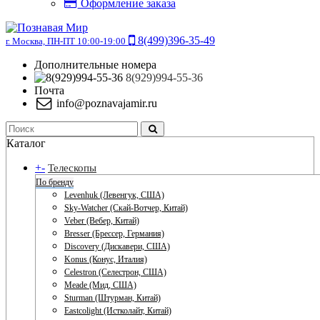
Оформление заказа
8(499)396-35-49
г. Москва, ПН-ПТ 10:00-19:00
Дополнительные номера
8(929)994-55-36
Почта
info@poznavajamir.ru
Каталог
+
-
Телескопы
По бренду
Levenhuk (Левенгук, США)
Sky-Watcher (Скай-Вотчер, Китай)
Veber (Вебер, Китай)
Bresser (Брессер, Германия)
Discovery (Дискавери, США)
Konus (Конус, Италия)
Celestron (Селестрон, США)
Meade (Мид, США)
Sturman (Штурман, Китай)
Eastcolight (Истколайт, Китай)