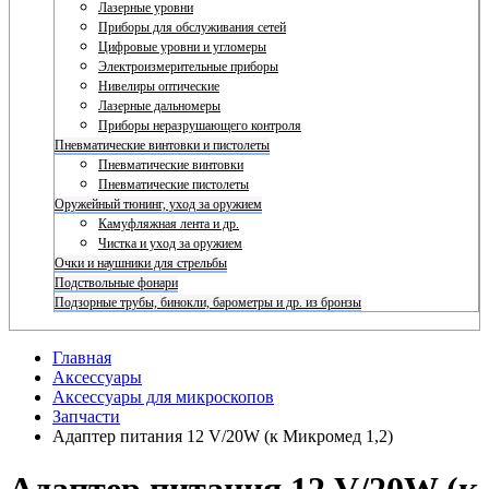
Лазерные уровни
Приборы для обслуживания сетей
Цифровые уровни и угломеры
Электроизмерительные приборы
Нивелиры оптические
Лазерные дальномеры
Приборы неразрушающего контроля
Пневматические винтовки и пистолеты
Пневматические винтовки
Пневматические пистолеты
Оружейный тюнинг, уход за оружием
Камуфляжная лента и др.
Чистка и уход за оружием
Очки и наушники для стрельбы
Подствольные фонари
Подзорные трубы, бинокли, барометры и др. из бронзы
Главная
Аксессуары
Аксессуары для микроскопов
Запчасти
Адаптер питания 12 V/20W (к Микромед 1,2)