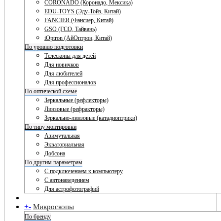
CORONADO (Коронадо, Мексика)
EDU-TOYS (Эду-Тойз, Китай)
FANCIER (Фансиер, Китай)
GSO (ГСО, Тайвань)
iOptron (АйОптрон, Китай)
По уровню подготовки
Телескопы для детей
Для новичков
Для любителей
Для профессионалов
По оптической схеме
Зеркальные (рефлекторы)
Линзовые (рефракторы)
Зеркально-линзовые (катадиоптрики)
По типу монтировки
Азимутальная
Экваториальная
Добсона
По другим параметрам
С подключением к компьютеру
С автонаведением
Для астрофотографий
+
-
Микроскопы
По бренду