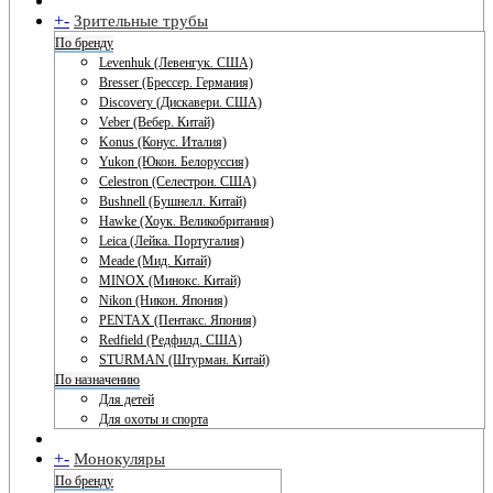
+
-
Зрительные трубы
По бренду
Levenhuk (Левенгук. США)
Bresser (Брессер. Германия)
Discovery (Дискавери. США)
Veber (Вебер. Китай)
Konus (Конус. Италия)
Yukon (Юкон. Белоруссия)
Celestron (Селестрон. США)
Bushnell (Бушнелл. Китай)
Hawke (Хоук. Великобритания)
Leica (Лейка. Португалия)
Meade (Мид. Китай)
MINOX (Минокс. Китай)
Nikon (Никон. Япония)
PENTAX (Пентакс. Япония)
Redfield (Редфилд. США)
STURMAN (Штурман. Китай)
По назначению
Для детей
Для охоты и спорта
+
-
Монокуляры
По бренду