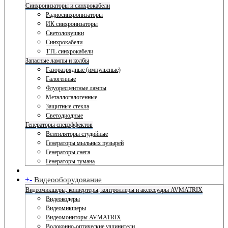
Синхронизаторы и синхрокабели
Радиосинхронизаторы
ИК синхронизаторы
Светоловушки
Синхрокабели
TTL синхрокабели
Запасные лампы и колбы
Газоразрядные (импульсные)
Галогенные
Флуоресцентные лампы
Металлогалогенные
Защитные стекла
Светодиодные
Генераторы спецэффектов
Вентиляторы студийные
Генераторы мыльных пузырей
Генераторы снега
Генераторы тумана
+
-
Видеооборудование
Видеомикшеры, конвертеры, контроллеры и аксессуары AVMATRIX
Видеокодеры
Видеомикшеры
Видеомониторы AVMATRIX
Волоконно-оптические удлинители