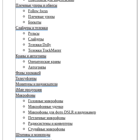
Плечевые упоры и обвесы
Follow focus
Плечевые упоры
Брекеты
Слайдеры и тележки
Рельсы
Слайдеры
Тележки Dolly
Тележки TrackMaster
Краны и автогрипы
Операторские краны
Автогрипы
Фоны хромакей
Телесуфлеры
Мониторы и видоискатели
iMate продукция
Микрофоны
Головные микрофоны
Микрофонные удочки
Микрофоны для фото DSLR и видеокамер
Петличные микрофоны
Радиосистемы и конвертеры
Студийные микрофоны
Штативы и моноподы