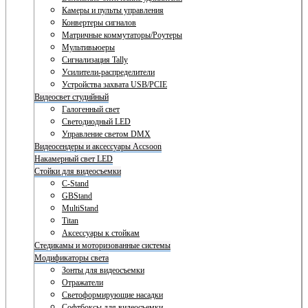
Камеры и пульты управления
Конвертеры сигналов
Матричные коммутаторы/Роутеры
Мультивьюеры
Сигнализация Tally
Усилители-распределители
Устройства захвата USB/PCIE
Видеосвет студийный
Галогенный свет
Светодиодный LED
Управление светом DMX
Видеосендеры и аксессуары Accsoon
Накамерный свет LED
Стойки для видеосъемки
C-Stand
GBStand
MultiStand
Titan
Аксессуары к стойкам
Стедикамы и моторизованные системы
Модификаторы света
Зонты для видеосъемки
Отражатели
Светоформирующие насадки
Софтбоксы для видеосъемки