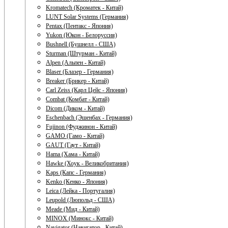
Kromatech (Кроматек - Китай)
LUNT Solar Systems (Германия)
Pentax (Пентакс - Япония)
Yukon (Юкон - Белоруссия)
Bushnell (Бушнелл - США)
Sturman (Штурман - Китай)
Alpen (Альпен - Китай)
Blaser (Блазер - Германия)
Breaker (Брикер - Китай)
Carl Zeiss (Карл Цейс - Япония)
Combat (Комбат - Китай)
Dicom (Диком - Китай)
Eschenbach (Эшенбах - Германия)
Fujinon (Фуджинон - Китай)
GAMO (Гамо - Китай)
GAUT (Гаут - Китай)
Hama (Хама - Китай)
Hawke (Хоук - Великобритания)
Kaps (Капс - Германия)
Kenko (Кенко - Япония)
Leica (Лейка - Португалия)
Leupold (Люпольд - США)
Meade (Мид - Китай)
MINOX (Минокс - Китай)
Navigator (Навигатор - Китай)