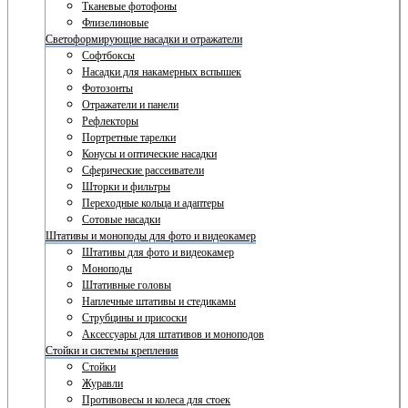
Тканевые фотофоны
Флизелиновые
Светоформирующие насадки и отражатели
Софтбоксы
Насадки для накамерных вспышек
Фотозонты
Отражатели и панели
Рефлекторы
Портретные тарелки
Конусы и оптические насадки
Сферические рассеиватели
Шторки и фильтры
Переходные кольца и адаптеры
Сотовые насадки
Штативы и моноподы для фото и видеокамер
Штативы для фото и видеокамер
Моноподы
Штативные головы
Наплечные штативы и стедикамы
Струбцины и присоски
Аксессуары для штативов и моноподов
Стойки и системы крепления
Стойки
Журавли
Противовесы и колеса для стоек