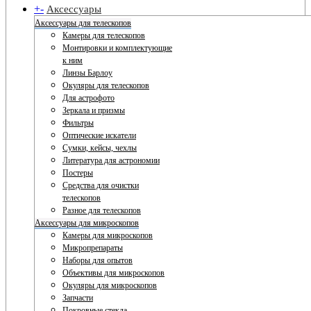
+
-
Аксессуары
Аксессуары для телескопов
Камеры для телескопов
Монтировки и комплектующие
к ним
Линзы Барлоу
Окуляры для телескопов
Для астрофото
Зеркала и призмы
Фильтры
Оптические искатели
Сумки, кейсы, чехлы
Литература для астрономии
Постеры
Средства для очистки
телескопов
Разное для телескопов
Аксессуары для микроскопов
Камеры для микроскопов
Микропрепараты
Наборы для опытов
Объективы для микроскопов
Окуляры для микроскопов
Запчасти
Покровные стекла