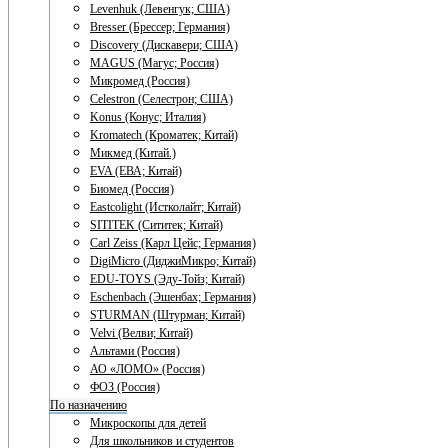
Levenhuk (Левенгук; США)
Bresser (Брессер; Германия)
Discovery (Дискавери; США)
MAGUS (Магус; Россия)
Микромед (Россия)
Celestron (Селестрон; США)
Konus (Конус; Италия)
Kromatech (Кроматек; Китай)
Микмед (Китай.)
EVA (ЕВА; Китай)
Биомед (Россия)
Eastcolight (Истколайт; Китай)
SITITEK (Сититек; Китай)
Carl Zeiss (Карл Цейс; Германия)
DigiMicro (ДиджиМикро; Китай)
EDU-TOYS (Эду-Тойз; Китай)
Eschenbach (Эшенбах; Германия)
STURMAN (Штурман; Китай)
Velvi (Велви; Китай)
Альтами (Россия)
АО «ЛОМО» (Россия)
ФОЗ (Россия)
По назначению
Микроскопы для детей
Для школьников и студентов