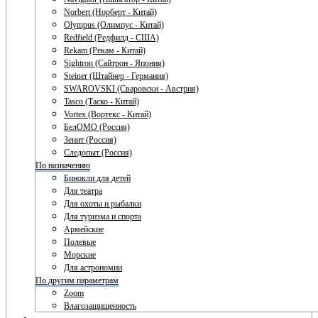
Norbert (Норберт - Китай)
Olympus (Олимпус - Китай)
Redfield (Редфилд - США)
Rekam (Рекам - Китай)
Sightron (Сайтрон - Япония)
Steiner (Штайнер - Германия)
SWAROVSKI (Сваровски - Австрия)
Tasco (Таско - Китай)
Vortex (Вортекс - Китай)
БелОМО (Россия)
Зенит (Россия)
Следопыт (Россия)
По назначению
Бинокли для детей
Для театра
Для охоты и рыбалки
Для туризма и спорта
Армейские
Полевые
Морские
Для астрономии
По другим параметрам
Zoom
Влагозащищенность