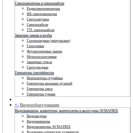
Синхронизаторы и синхрокабели
Радиосинхронизаторы
ИК синхронизаторы
Светоловушки
Синхрокабели
TTL синхрокабели
Запасные лампы и колбы
Газоразрядные (импульсные)
Галогенные
Флуоресцентные лампы
Металлогалогенные
Защитные стекла
Светодиодные
Генераторы спецэффектов
Вентиляторы студийные
Генераторы мыльных пузырей
Генераторы снега
Генераторы тумана
+
-
Видеооборудование
Видеомикшеры, конвертеры, контроллеры и аксессуары AVMATRIX
Видеокодеры
Видеомикшеры
Видеомониторы AVMATRIX
Волоконно-оптические удлинители