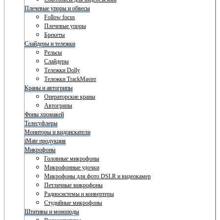
Плечевые упоры и обвесы
Follow focus
Плечевые упоры
Брекеты
Слайдеры и тележки
Рельсы
Слайдеры
Тележки Dolly
Тележки TrackMaster
Краны и автогрипы
Операторские краны
Автогрипы
Фоны хромакей
Телесуфлеры
Мониторы и видоискатели
iMate продукция
Микрофоны
Головные микрофоны
Микрофонные удочки
Микрофоны для фото DSLR и видеокамер
Петличные микрофоны
Радиосистемы и конвертеры
Студийные микрофоны
Штативы и моноподы