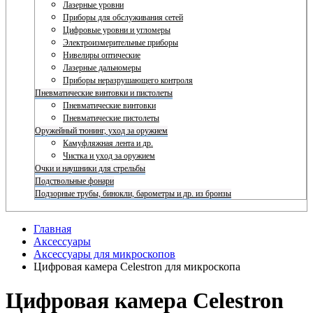
Лазерные уровни
Приборы для обслуживания сетей
Цифровые уровни и угломеры
Электроизмерительные приборы
Нивелиры оптические
Лазерные дальномеры
Приборы неразрушающего контроля
Пневматические винтовки и пистолеты
Пневматические винтовки
Пневматические пистолеты
Оружейный тюнинг, уход за оружием
Камуфляжная лента и др.
Чистка и уход за оружием
Очки и наушники для стрельбы
Подствольные фонари
Подзорные трубы, бинокли, барометры и др. из бронзы
Главная
Аксессуары
Аксессуары для микроскопов
Цифровая камера Celestron для микроскопа
Цифровая камера Celestron