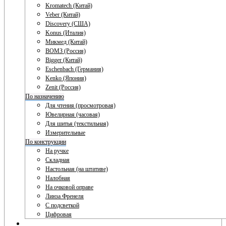
Kromatech (Китай)
Veber (Китай)
Discovery (США)
Konus (Италия)
Микмед (Китай)
ВОМЗ (Россия)
Bigger (Китай)
Eschenbach (Германия)
Kenko (Япония)
Zenit (Россия)
По назначению
Для чтения (просмотровая)
Ювелирная (часовая)
Для шитья (текстильная)
Измерительные
По конструкции
На ручке
Складная
Настольная (на штативе)
Налобная
На очковой оправе
Линза Френеля
С подсветкой
Цифровая