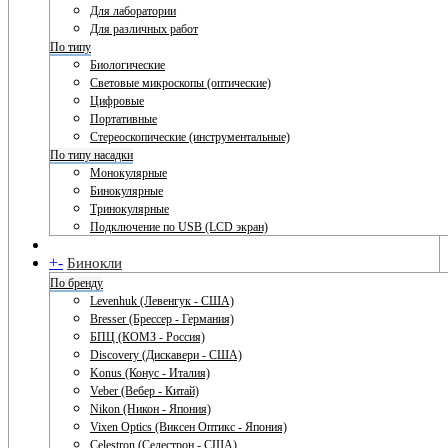
Для лаборатории
Для различных работ
По типу
Биологические
Световые микроскопы (оптические)
Цифровые
Портативные
Стереоскопические (инструментальные)
По типу насадки
Монокулярные
Бинокулярные
Тринокулярные
Подключение по USB (LCD экран)
+
-
Бинокли
По бренду
Levenhuk (Левенгук - США)
Bresser (Брессер - Германия)
БПЦ (КОМЗ - Россия)
Discovery (Дискавери - США)
Konus (Конус - Италия)
Veber (Вебер - Китай)
Nikon (Никон - Япония)
Vixen Optics (Виксен Оптикс - Япония)
Celestron (Селестрон - США)