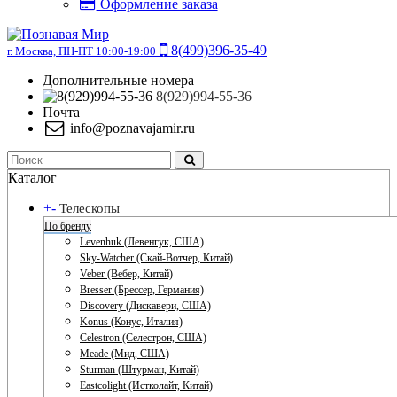
Оформление заказа
8(499)396-35-49
г. Москва, ПН-ПТ 10:00-19:00
Дополнительные номера
8(929)994-55-36
Почта
info@poznavajamir.ru
Каталог
+
-
Телескопы
По бренду
Levenhuk (Левенгук, США)
Sky-Watcher (Скай-Вотчер, Китай)
Veber (Вебер, Китай)
Bresser (Брессер, Германия)
Discovery (Дискавери, США)
Konus (Конус, Италия)
Celestron (Селестрон, США)
Meade (Мид, США)
Sturman (Штурман, Китай)
Eastcolight (Истколайт, Китай)