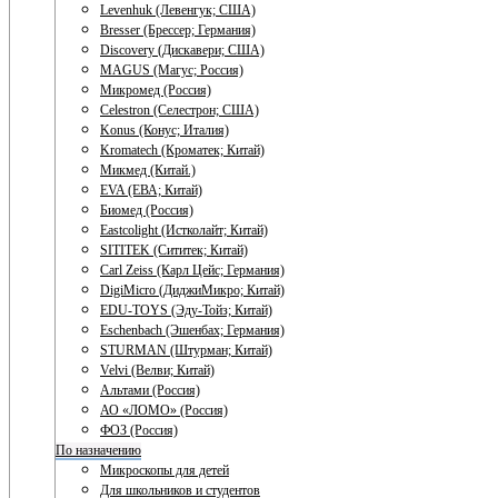
Levenhuk (Левенгук; США)
Bresser (Брессер; Германия)
Discovery (Дискавери; США)
MAGUS (Магус; Россия)
Микромед (Россия)
Celestron (Селестрон; США)
Konus (Конус; Италия)
Kromatech (Кроматек; Китай)
Микмед (Китай.)
EVA (ЕВА; Китай)
Биомед (Россия)
Eastcolight (Истколайт; Китай)
SITITEK (Сититек; Китай)
Carl Zeiss (Карл Цейс; Германия)
DigiMicro (ДиджиМикро; Китай)
EDU-TOYS (Эду-Тойз; Китай)
Eschenbach (Эшенбах; Германия)
STURMAN (Штурман; Китай)
Velvi (Велви; Китай)
Альтами (Россия)
АО «ЛОМО» (Россия)
ФОЗ (Россия)
По назначению
Микроскопы для детей
Для школьников и студентов