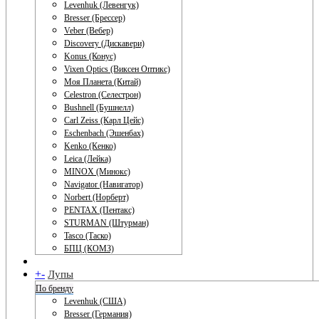
Levenhuk (Левенгук)
Bresser (Брессер)
Veber (Вебер)
Discovery (Дискавери)
Konus (Конус)
Vixen Optics (Виксен Оптикс)
Моя Планета (Китай)
Celestron (Селестрон)
Bushnell (Бушнелл)
Carl Zeiss (Карл Цейс)
Eschenbach (Эшенбах)
Kenko (Кенко)
Leica (Лейка)
MINOX (Минокс)
Navigator (Навигатор)
Norbert (Норберт)
PENTAX (Пентакс)
STURMAN (Штурман)
Tasco (Таско)
БПЦ (КОМЗ)
+
-
Лупы
По бренду
Levenhuk (США)
Bresser (Германия)