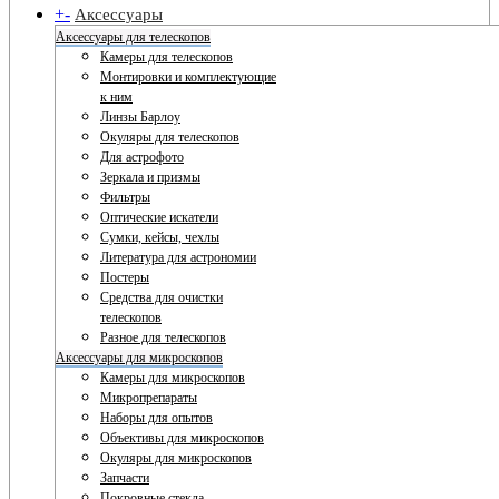
+
-
Аксессуары
Аксессуары для телескопов
Камеры для телескопов
Монтировки и комплектующие
к ним
Линзы Барлоу
Окуляры для телескопов
Для астрофото
Зеркала и призмы
Фильтры
Оптические искатели
Сумки, кейсы, чехлы
Литература для астрономии
Постеры
Средства для очистки
телескопов
Разное для телескопов
Аксессуары для микроскопов
Камеры для микроскопов
Микропрепараты
Наборы для опытов
Объективы для микроскопов
Окуляры для микроскопов
Запчасти
Покровные стекла