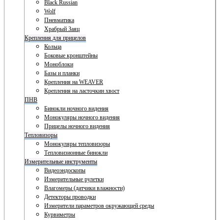
Black Russian
Wolf
Пневматика
Храбрый Заяц
Крепления для прицелов
Кольца
Боковые кронштейны
Моноблоки
Базы и планки
Крепления на WEAVER
Крепления на ласточкин хвост
ПНВ
Бинокли ночного видения
Монокуляры ночного видения
Прицелы ночного видения
Тепловизоры
Монокуляры тепловизоры
Тепловизионные бинокли
Измерительные инструменты
Видеоэндоскопы
Измерительные рулетки
Влагомеры (датчики влажности)
Детекторы проводки
Измерители параметров окружающей среды
Курвиметры