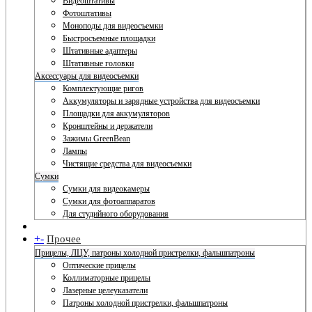
Видеоштативы
Фотоштативы
Моноподы для видеосъемки
Быстросъемные площадки
Штативные адаптеры
Штативные головки
Аксессуары для видеосъемки
Комплектующие ригов
Аккумуляторы и зарядные устройства для видеосъемки
Площадки для аккумуляторов
Кронштейны и держатели
Зажимы GreenBean
Лампы
Чистящие средства для видеосъемки
Сумки
Сумки для видеокамеры
Сумки для фотоаппаратов
Для студийного оборудования
+
-
Прочее
Прицелы, ЛЦУ, патроны холодной пристрелки, фальшпатроны
Оптические прицелы
Коллиматорные прицелы
Лазерные целеуказатели
Патроны холодной пристрелки, фальшпатроны