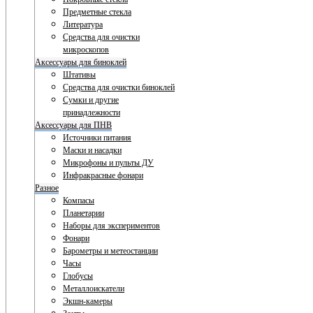
Предметные стекла
Литература
Средства для очистки
микроскопов
Аксессуары для биноклей
Штативы
Средства для очистки биноклей
Сумки и другие
принадлежности
Аксессуары для ПНВ
Источники питания
Маски и насадки
Микрофоны и пульты ДУ
Инфракрасные фонари
Разное
Компасы
Планетарии
Наборы для экспериментов
Фонари
Барометры и метеостанции
Часы
Глобусы
Металлоискатели
Экшн-камеры