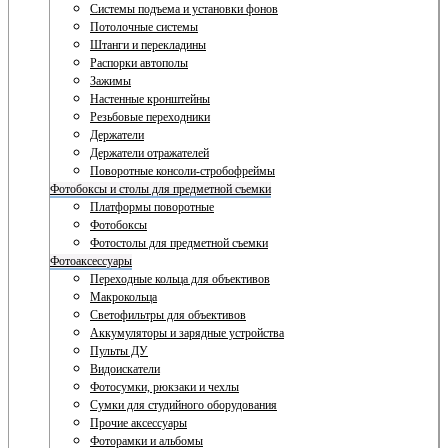
Системы подъема и установки фонов
Потолочные системы
Штанги и перекладины
Распорки автополы
Зажимы
Настенные кронштейны
Резьбовые переходники
Держатели
Держатели отражателей
Поворотные консоли-стробофреймы
Фотобоксы и столы для предметной съемки
Платформы поворотные
Фотобоксы
Фотостолы для предметной съемки
Фотоаксессуары
Переходные кольца для объективов
Макрокольца
Светофильтры для объективов
Аккумуляторы и зарядные устройства
Пульты ДУ
Видоискатели
Фотосумки, рюкзаки и чехлы
Сумки для студийного оборудования
Прочие аксессуары
Фоторамки и альбомы