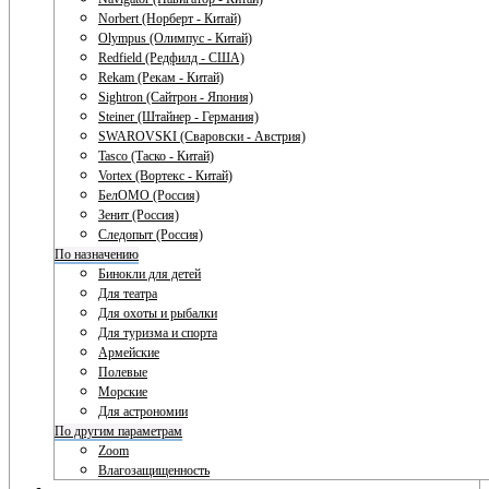
Norbert (Норберт - Китай)
Olympus (Олимпус - Китай)
Redfield (Редфилд - США)
Rekam (Рекам - Китай)
Sightron (Сайтрон - Япония)
Steiner (Штайнер - Германия)
SWAROVSKI (Сваровски - Австрия)
Tasco (Таско - Китай)
Vortex (Вортекс - Китай)
БелОМО (Россия)
Зенит (Россия)
Следопыт (Россия)
По назначению
Бинокли для детей
Для театра
Для охоты и рыбалки
Для туризма и спорта
Армейские
Полевые
Морские
Для астрономии
По другим параметрам
Zoom
Влагозащищенность