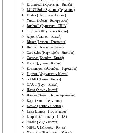
Kromatech (Кроматек - Китай)
LUNT Solar Systems (Германия)
Pentax (Пентакс - Япония)
Yukon (Юкон - Белоруссия)
Bushnell (Бушнелл - США)
Sturman (Штурман - Китай)
Alpen (Альпен - Китай)
Blaser (Блазер - Германия)
Breaker (Брикер - Китай)
Carl Zeiss (Карл Цейс - Япония)
Combat (Комбат - Китай)
Dicom (Диком - Китай)
Eschenbach (Эшенбах - Германия)
Fujinon (Фуджинон - Китай)
GAMO (Гамо - Китай)
GAUT (Гаут - Китай)
Hama (Хама - Китай)
Hawke (Хоук - Великобритания)
Kaps (Капс - Германия)
Kenko (Кенко - Япония)
Leica (Лейка - Португалия)
Leupold (Люпольд - США)
Meade (Мид - Китай)
MINOX (Минокс - Китай)
Navigator (Навигатор - Китай)