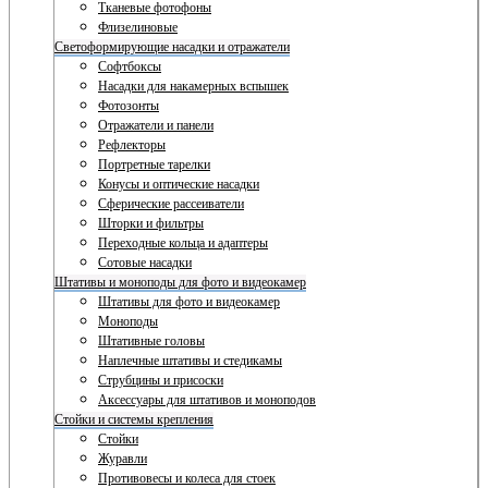
Тканевые фотофоны
Флизелиновые
Светоформирующие насадки и отражатели
Софтбоксы
Насадки для накамерных вспышек
Фотозонты
Отражатели и панели
Рефлекторы
Портретные тарелки
Конусы и оптические насадки
Сферические рассеиватели
Шторки и фильтры
Переходные кольца и адаптеры
Сотовые насадки
Штативы и моноподы для фото и видеокамер
Штативы для фото и видеокамер
Моноподы
Штативные головы
Наплечные штативы и стедикамы
Струбцины и присоски
Аксессуары для штативов и моноподов
Стойки и системы крепления
Стойки
Журавли
Противовесы и колеса для стоек