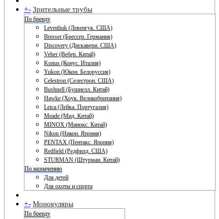
+
-
Зрительные трубы
По бренду
Levenhuk (Левенгук. США)
Bresser (Брессер. Германия)
Discovery (Дискавери. США)
Veber (Вебер. Китай)
Konus (Конус. Италия)
Yukon (Юкон. Белоруссия)
Celestron (Селестрон. США)
Bushnell (Бушнелл. Китай)
Hawke (Хоук. Великобритания)
Leica (Лейка. Португалия)
Meade (Мид. Китай)
MINOX (Минокс. Китай)
Nikon (Никон. Япония)
PENTAX (Пентакс. Япония)
Redfield (Редфилд. США)
STURMAN (Штурман. Китай)
По назначению
Для детей
Для охоты и спорта
+
-
Монокуляры
По бренду