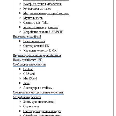
Камеры и пульты управления
Конвертеры сигналов
Матричные коммутаторы/Роутеры
Мультивьюеры
Сигнализация Tally
Усилители-распределители
Устройства захвата USB/PCIE
Видеосвет студийный
Галогенный свет
Светодиодный LED
Управление светом DMX
Видеосендеры и аксессуары Accsoon
Накамерный свет LED
Стойки для видеосъемки
C-Stand
GBStand
MultiStand
Titan
Аксессуары к стойкам
Стедикамы и моторизованные системы
Модификаторы света
Зонты для видеосъемки
Отражатели
Светоформирующие насадки
Софтбоксы для видеосъемки