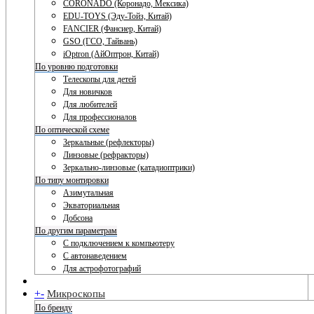
CORONADO (Коронадо, Мексика)
EDU-TOYS (Эду-Тойз, Китай)
FANCIER (Фансиер, Китай)
GSO (ГСО, Тайвань)
iOptron (АйОптрон, Китай)
По уровню подготовки
Телескопы для детей
Для новичков
Для любителей
Для профессионалов
По оптической схеме
Зеркальные (рефлекторы)
Линзовые (рефракторы)
Зеркально-линзовые (катадиоптрики)
По типу монтировки
Азимутальная
Экваториальная
Добсона
По другим параметрам
С подключением к компьютеру
С автонаведением
Для астрофотографий
+
-
Микроскопы
По бренду