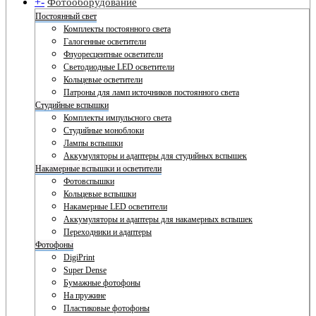
+
-
Фотооборудование
Постоянный свет
Комплекты постоянного света
Галогенные осветители
Флуоресцентные осветители
Светодиодные LED осветители
Кольцевые осветители
Патроны для ламп источников постоянного света
Студийные вспышки
Комплекты импульсного света
Студийные моноблоки
Лампы вспышки
Аккумуляторы и адаптеры для студийных вспышек
Накамерные вспышки и осветители
Фотовспышки
Кольцевые вспышки
Накамерные LED осветители
Аккумуляторы и адаптеры для накамерных вспышек
Переходники и адаптеры
Фотофоны
DigiPrint
Super Dense
Бумажные фотофоны
На пружине
Пластиковые фотофоны