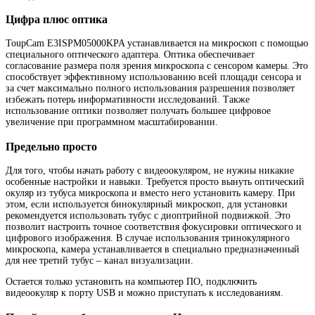
Цифра плюс оптика
ToupCam E3ISPM05000KPA устанавливается на микроскоп с помощью
специального оптического адаптера. Оптика обеспечивает
согласование размера поля зрения микроскопа с сенсором камеры. Это
способствует эффективному использованию всей площади сенсора и
за счет максимально полного использования разрешения позволяет
избежать потерь информативности исследований. Также
использование оптики позволяет получать большее цифровое
увеличение при программном масштабировании.
Предельно просто
Для того, чтобы начать работу с видеоокуляром, не нужны никакие
особенные настройки и навыки. Требуется просто вынуть оптический
окуляр из тубуса микроскопа и вместо него установить камеру. При
этом, если используется бинокулярный микроскоп, для установки
рекомендуется использовать тубус с диоптрийной подвижкой. Это
позволит настроить точное соответствия фокусировки оптического и
цифрового изображения. В случае использования тринокулярного
микроскопа, камера устанавливается в специально предназначенный
для нее третий тубус – канал визуализации.
Остается только установить на компьютер ПО, подключить
видеоокуляр к порту USB и можно приступать к исследованиям.