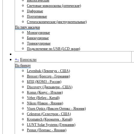
Биологические
Световые микроскопы (оптические)
Цифровые
Портативные
Стереоскопические (инструментальные)
По типу насадки
Монокулярные
Бинокулярные
Тринокулярные
Подключение по USB (LCD экран)
+
-
Бинокли
По бренду
Levenhuk (Левенгук - США)
Bresser (Брессер - Германия)
БПЦ (КОМЗ - Россия)
Discovery (Дискавери - США)
Konus (Конус - Италия)
Veber (Вебер - Китай)
Nikon (Никон - Япония)
Vixen Optics (Виксен Оптикс - Япония)
Celestron (Селестрон - США)
Kromatech (Кроматек - Китай)
LUNT Solar Systems (Германия)
Pentax (Пентакс - Япония)