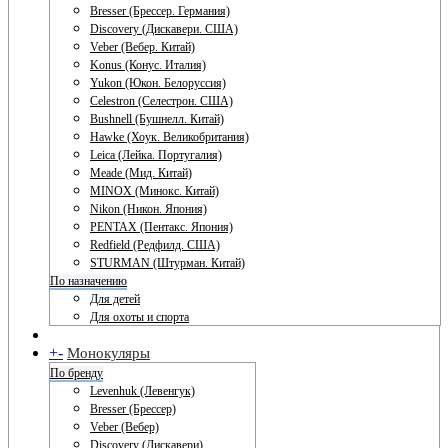
Bresser (Брессер. Германия)
Discovery (Дискавери. США)
Veber (Вебер. Китай)
Konus (Конус. Италия)
Yukon (Юкон. Белоруссия)
Celestron (Селестрон. США)
Bushnell (Бушнелл. Китай)
Hawke (Хоук. Великобритания)
Leica (Лейка. Португалия)
Meade (Мид. Китай)
MINOX (Минокс. Китай)
Nikon (Никон. Япония)
PENTAX (Пентакс. Япония)
Redfield (Редфилд. США)
STURMAN (Штурман. Китай)
По назначению
Для детей
Для охоты и спорта
+
-
Монокуляры
По бренду
Levenhuk (Левенгук)
Bresser (Брессер)
Veber (Вебер)
Discovery (Дискавери)