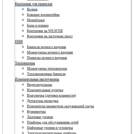
Крепления для прицелов
Кольца
Боковые кронштейны
Моноблоки
Базы и планки
Крепления на WEAVER
Крепления на ласточкин хвост
ПНВ
Бинокли ночного видения
Монокуляры ночного видения
Прицелы ночного видения
Тепловизоры
Монокуляры тепловизоры
Тепловизионные бинокли
Измерительные инструменты
Видеоэндоскопы
Измерительные рулетки
Влагомеры (датчики влажности)
Детекторы проводки
Измерители параметров окружающей среды
Курвиметры
Лазерные уровни
Приборы для обслуживания сетей
Цифровые уровни и угломеры
Электроизмерительные приборы