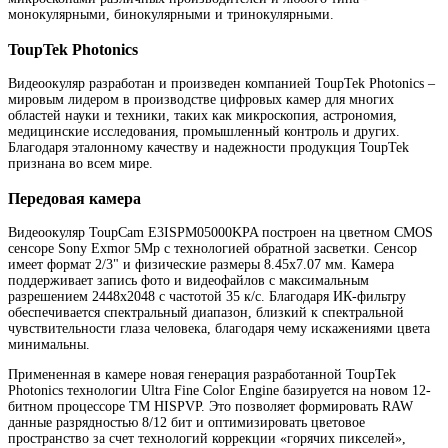
монокулярными, бинокулярными и тринокулярными.
ToupTek Photonics
Видеоокуляр разработан и произведен компанией ToupTek Photonics –
мировым лидером в производстве цифровых камер для многих
областей науки и техники, таких как микроскопия, астрономия,
медицинские исследования, промышленный контроль и других.
Благодаря эталонному качеству и надежности продукция ToupTek
признана во всем мире.
Передовая камера
Видеоокуляр ToupCam E3ISPM05000KPA построен на цветном CMOS
сенсоре Sony Exmor 5Мр с технологией обратной засветки. Сенсор
имеет формат 2/3" и физические размеры 8.45x7.07 мм. Камера
поддерживает запись фото и видеофайлов с максимальным
разрешением 2448x2048 с частотой 35 к/с. Благодаря ИК-фильтру
обеспечивается спектральный диапазон, близкий к спектральной
чувствительности глаза человека, благодаря чему искажениями цвета
минимальны.
Примененная в камере новая генерация разработанной ToupTek
Photonics технологии Ultra Fine Color Engine базируется на новом 12-
битном процессоре TM HISPVP. Это позволяет формировать RAW
данные разрядностью 8/12 бит и оптимизировать цветовое
пространство за счет технологий коррекции «горячих пикселей»,