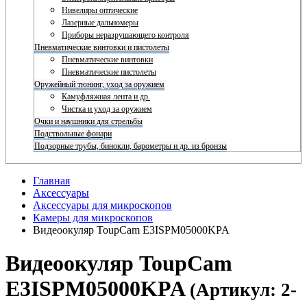
Нивелиры оптические
Лазерные дальномеры
Приборы неразрушающего контроля
Пневматические винтовки и пистолеты
Пневматические винтовки
Пневматические пистолеты
Оружейный тюнинг, уход за оружием
Камуфляжная лента и др.
Чистка и уход за оружием
Очки и наушники для стрельбы
Подствольные фонари
Подзорные трубы, бинокли, барометры и др. из бронзы
Главная
Аксессуары
Аксессуары для микроскопов
Камеры для микроскопов
Видеоокуляр ToupCam E3ISPM05000KPA
Видеоокуляр ToupCam
E3ISPM05000KPA
(Артикул: 2-