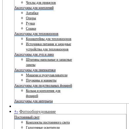
Чехлы для прицелов
Аксессуары для креплений
Антабки
Опоры
Ручки
Сошки
Аксессуары для тепловизоров
Кронштейны для тепловизоров
Источники питания и зарядные
устройства для тепловизоров
Аксессуары для луп и линз
Штативы напольные и запасные
лампы
Аксессуары для пневматики
Мишени и пулеулавливатели
Пружины и манжеты
Аксессуары для подствольных фонарей
Кольца и крепления для
фонарей
Аксессуары для интерьера
+
-
Фотооборудование
Постоянный свет
Комплекты постоянного света
Галогенные осветители