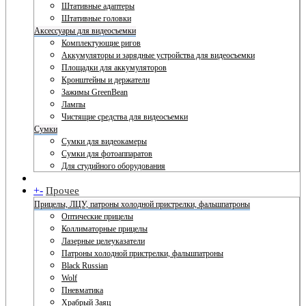
Штативные адаптеры
Штативные головки
Аксессуары для видеосъемки
Комплектующие ригов
Аккумуляторы и зарядные устройства для видеосъемки
Площадки для аккумуляторов
Кронштейны и держатели
Зажимы GreenBean
Лампы
Чистящие средства для видеосъемки
Сумки
Сумки для видеокамеры
Сумки для фотоаппаратов
Для студийного оборудования
+
-
Прочее
Прицелы, ЛЦУ, патроны холодной пристрелки, фальшпатроны
Оптические прицелы
Коллиматорные прицелы
Лазерные целеуказатели
Патроны холодной пристрелки, фальшпатроны
Black Russian
Wolf
Пневматика
Храбрый Заяц