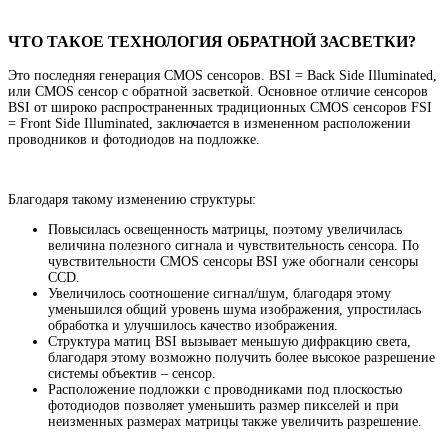
ЧТО ТАКОЕ ТЕХНОЛОГИЯ ОБРАТНОЙ ЗАСВЕТКИ?
Это последняя генерация CMOS сенсоров. BSI = Back Side Illuminated,
или CMOS сенсор с обратной засветкой. Основное отличие сенсоров
BSI от широко распространенных традиционных CMOS сенсоров FSI
= Front Side Illuminated, заключается в измененном расположении
проводников и фотодиодов на подложке.
Благодаря такому изменению структуры:
Повысилась освещенность матрицы, поэтому увеличилась
величина полезного сигнала и чувствительность сенсора. По
чувствительности CMOS сенсоры BSI уже обогнали сенсоры
CCD.
Увеличилось соотношение сигнал/шум, благодаря этому
уменьшился общий уровень шума изображения, упростилась
обработка и улучшилось качество изображения.
Структура матиц BSI вызывает меньшую дифракцию света,
благодаря этому возможно получить более высокое разрешение
системы объектив – сенсор.
Расположение подложки с проводниками под плоскостью
фотодиодов позволяет уменьшить размер пикселей и при
неизменных размерах матрицы также увеличить разрешение.