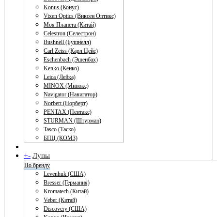
Konus (Конус)
Vixen Optics (Виксен Оптикс)
Моя Планета (Китай)
Celestron (Селестрон)
Bushnell (Бушнелл)
Carl Zeiss (Карл Цейс)
Eschenbach (Эшенбах)
Kenko (Кенко)
Leica (Лейка)
MINOX (Минокс)
Navigator (Навигатор)
Norbert (Норберт)
PENTAX (Пентакс)
STURMAN (Штурман)
Tasco (Таско)
БПЦ (КОМЗ)
+
-
Лупы
По бренду
Levenhuk (США)
Bresser (Германия)
Kromatech (Китай)
Veber (Китай)
Discovery (США)