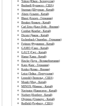
Yukon (Юкон - Белоруссия)
Bushnell (Бушнелл - США)
Sturman (Штурман - Китай)
Alpen (Альпен - Китай)
Blaser (Блазер - Германия)
Breaker (Брикер - Китай)
Carl Zeiss (Карл Цейс - Япония)
Combat (Комбат - Китай)
Dicom (Диком - Китай)
Eschenbach (Эшенбах - Германия)
Fujinon (Фуджинон - Китай)
GAMO (Гамо - Китай)
GAUT (Гаут - Китай)
Hama (Хама - Китай)
Hawke (Хоук - Великобритания)
Kaps (Капс - Германия)
Kenko (Кенко - Япония)
Leica (Лейка - Португалия)
Leupold (Люпольд - США)
Meade (Мид - Китай)
MINOX (Минокс - Китай)
Navigator (Навигатор - Китай)
Norbert (Норберт - Китай)
Olympus (Олимпус - Китай)
Redfield (Редфилд - США)