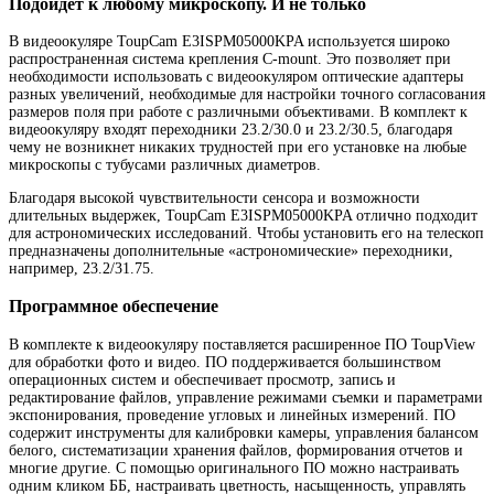
Подойдет к любому микроскопу. И не только
В видеоокуляре ToupCam E3ISPM05000KPA используется широко
распространенная система крепления C-mount. Это позволяет при
необходимости использовать с видеоокуляром оптические адаптеры
разных увеличений, необходимые для настройки точного согласования
размеров поля при работе с различными объективами. В комплект к
видеоокуляру входят переходники 23.2/30.0 и 23.2/30.5, благодаря
чему не возникнет никаких трудностей при его установке на любые
микроскопы с тубусами различных диаметров.
Благодаря высокой чувствительности сенсора и возможности
длительных выдержек, ToupCam E3ISPM05000KPA отлично подходит
для астрономических исследований. Чтобы установить его на телескоп
предназначены дополнительные «астрономические» переходники,
например, 23.2/31.75.
Программное обеспечение
В комплекте к видеоокуляру поставляется расширенное ПО ToupView
для обработки фото и видео. ПО поддерживается большинством
операционных систем и обеспечивает просмотр, запись и
редактирование файлов, управление режимами съемки и параметрами
экспонирования, проведение угловых и линейных измерений. ПО
содержит инструменты для калибровки камеры, управления балансом
белого, систематизации хранения файлов, формирования отчетов и
многие другие. С помощью оригинального ПО можно настраивать
одним кликом ББ, настраивать цветность, насыщенность, управлять