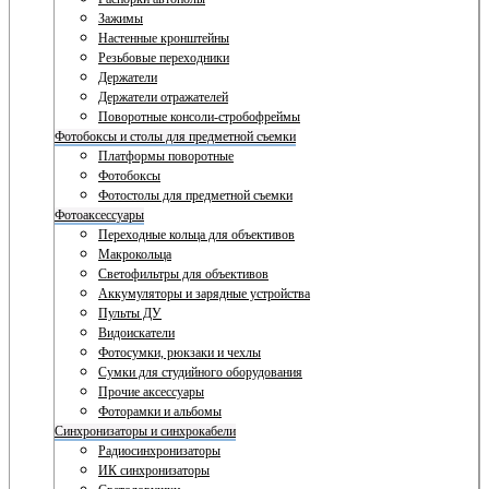
Зажимы
Настенные кронштейны
Резьбовые переходники
Держатели
Держатели отражателей
Поворотные консоли-стробофреймы
Фотобоксы и столы для предметной съемки
Платформы поворотные
Фотобоксы
Фотостолы для предметной съемки
Фотоаксессуары
Переходные кольца для объективов
Макрокольца
Светофильтры для объективов
Аккумуляторы и зарядные устройства
Пульты ДУ
Видоискатели
Фотосумки, рюкзаки и чехлы
Сумки для студийного оборудования
Прочие аксессуары
Фоторамки и альбомы
Синхронизаторы и синхрокабели
Радиосинхронизаторы
ИК синхронизаторы