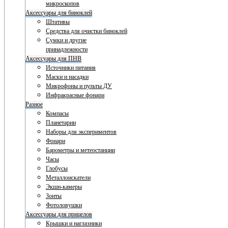
микроскопов
Аксессуары для биноклей
Штативы
Средства для очистки биноклей
Сумки и другие
принадлежности
Аксессуары для ПНВ
Источники питания
Маски и насадки
Микрофоны и пульты ДУ
Инфракрасные фонари
Разное
Компасы
Планетарии
Наборы для экспериментов
Фонари
Барометры и метеостанции
Часы
Глобусы
Металлоискатели
Экшн-камеры
Зонты
Фотоловушки
Аксессуары для прицелов
Крышки и наглазники