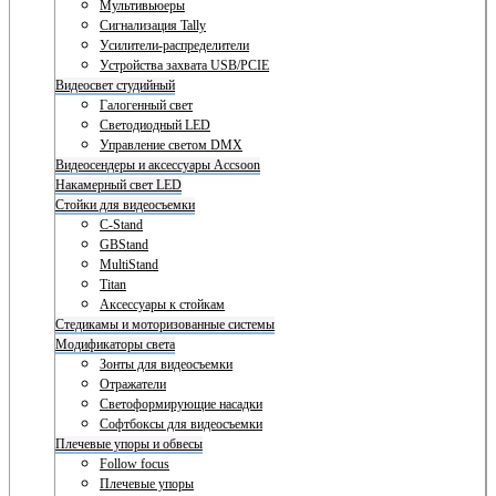
Мультивьюеры
Сигнализация Tally
Усилители-распределители
Устройства захвата USB/PCIE
Видеосвет студийный
Галогенный свет
Светодиодный LED
Управление светом DMX
Видеосендеры и аксессуары Accsoon
Накамерный свет LED
Стойки для видеосъемки
C-Stand
GBStand
MultiStand
Titan
Аксессуары к стойкам
Стедикамы и моторизованные системы
Модификаторы света
Зонты для видеосъемки
Отражатели
Светоформирующие насадки
Софтбоксы для видеосъемки
Плечевые упоры и обвесы
Follow focus
Плечевые упоры