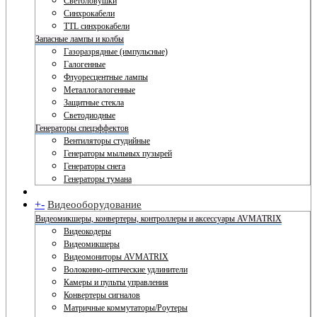
Светоловушки
Синхрокабели
TTL синхрокабели
Запасные лампы и колбы
Газоразрядные (импульсные)
Галогенные
Флуоресцентные лампы
Металлогалогенные
Защитные стекла
Светодиодные
Генераторы спецэффектов
Вентиляторы студийные
Генераторы мыльных пузырей
Генераторы снега
Генераторы тумана
+
-
Видеооборудование
Видеомикшеры, конвертеры, контроллеры и аксессуары AVMATRIX
Видеокодеры
Видеомикшеры
Видеомониторы AVMATRIX
Волоконно-оптические удлинители
Камеры и пульты управления
Конвертеры сигналов
Матричные коммутаторы/Роутеры