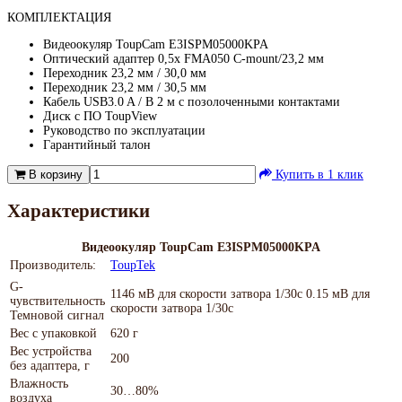
КОМПЛЕКТАЦИЯ
Видеоокуляр ToupCam E3ISPM05000KPA
Оптический адаптер 0,5х FMA050 C-mount/23,2 мм
Переходник 23,2 мм / 30,0 мм
Переходник 23,2 мм / 30,5 мм
Кабель USB3.0 A / B 2 м с позолоченными контактами
Диск с ПО ToupView
Руководство по эксплуатации
Гарантийный талон
В корзину
Купить в 1 клик
Характеристики
Видеоокуляр ToupCam E3ISPM05000KPA
Производитель:
ToupTek
G-
1146 мВ для скорости затвора 1/30с 0.15 мВ для
чувствительность
скорости затвора 1/30с
Темновой сигнал
Вес с упаковкой
620 г
Вес устройства
200
без адаптера, г
Влажность
30…80%
воздуха