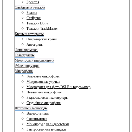
Брекеты
Слайдеры и тележки
Рельсы
Слайдеры
Тележки Dolly
Тележки TrackMaster
Краны и автогрипы
Операторские краны
Автогрипы
Фоны хромакей
Телесуфлеры
Мониторы и видоискатели
iMate продукция
Микрофоны
Головные микрофоны
Микрофонные удочки
Микрофоны для фото DSLR и видеокамер
Петличные микрофоны
Радиосистемы и конвертеры
Студийные микрофоны
Штативы и моноподы
Видеоштативы
Фотоштативы
Моноподы для видеосъемки
Быстросъемные площадки