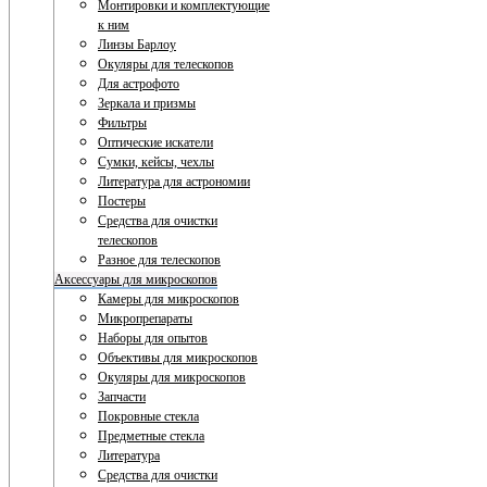
Монтировки и комплектующие
к ним
Линзы Барлоу
Окуляры для телескопов
Для астрофото
Зеркала и призмы
Фильтры
Оптические искатели
Сумки, кейсы, чехлы
Литература для астрономии
Постеры
Средства для очистки
телескопов
Разное для телескопов
Аксессуары для микроскопов
Камеры для микроскопов
Микропрепараты
Наборы для опытов
Объективы для микроскопов
Окуляры для микроскопов
Запчасти
Покровные стекла
Предметные стекла
Литература
Средства для очистки