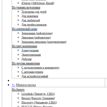
iOptron (АйОптрон, Китай)
По уровню подготовки
Телескопы для детей
Для новичков
Для любителей
Для профессионалов
По оптической схеме
Зеркальные (рефлекторы)
Линзовые (рефракторы)
Зеркально-линзовые (катадиоптрики)
По типу монтировки
Азимутальная
Экваториальная
Добсона
По другим параметрам
С подключением к компьютеру
С автонаведением
Для астрофотографий
+
-
Микроскопы
По бренду
Levenhuk (Левенгук; США)
Bresser (Брессер; Германия)
Discovery (Дискавери; США)
MAGUS (Магус; Россия)