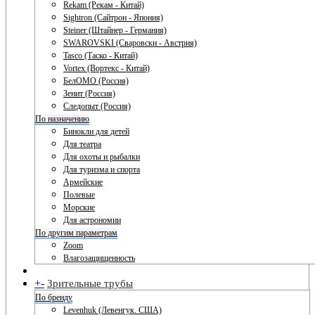
Rekam (Рекам - Китай)
Sightron (Сайтрон - Япония)
Steiner (Штайнер - Германия)
SWAROVSKI (Сваровски - Австрия)
Tasco (Таско - Китай)
Vortex (Вортекс - Китай)
БелОМО (Россия)
Зенит (Россия)
Следопыт (Россия)
По назначению
Бинокли для детей
Для театра
Для охоты и рыбалки
Для туризма и спорта
Армейские
Полевые
Морские
Для астрономии
По другим параметрам
Zoom
Влагозащищенность
+
-
Зрительные трубы
По бренду
Levenhuk (Левенгук. США)