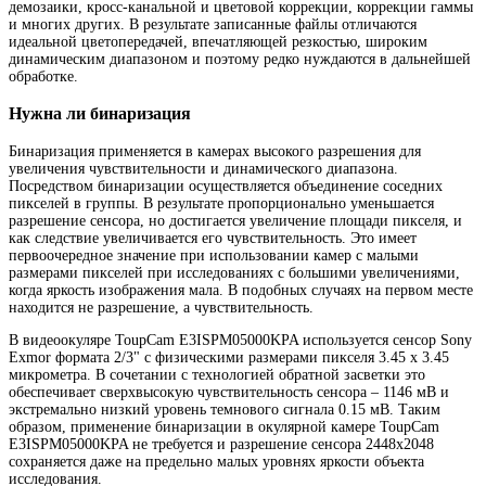
демозаики, кросс-канальной и цветовой коррекции, коррекции гаммы
и многих других. В результате записанные файлы отличаются
идеальной цветопередачей, впечатляющей резкостью, широким
динамическим диапазоном и поэтому редко нуждаются в дальнейшей
обработке.
Нужна ли бинаризация
Бинаризация применяется в камерах высокого разрешения для
увеличения чувствительности и динамического диапазона.
Посредством бинаризации осуществляется объединение соседних
пикселей в группы. В результате пропорционально уменьшается
разрешение сенсора, но достигается увеличение площади пикселя, и
как следствие увеличивается его чувствительность. Это имеет
первоочередное значение при использовании камер с малыми
размерами пикселей при исследованиях с большими увеличениями,
когда яркость изображения мала. В подобных случаях на первом месте
находится не разрешение, а чувствительность.
В видеоокуляре ToupCam E3ISPM05000KPA используется сенсор Sony
Exmor формата 2/3" с физическими размерами пикселя 3.45 х 3.45
микрометра. В сочетании с технологией обратной засветки это
обеспечивает сверхвысокую чувствительность сенсора – 1146 мВ и
экстремально низкий уровень темнового сигнала 0.15 мВ. Таким
образом, применение бинаризации в окулярной камере ToupCam
E3ISPM05000KPA не требуется и разрешение сенсора 2448x2048
сохраняется даже на предельно малых уровнях яркости объекта
исследования.