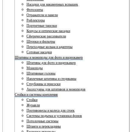
Насадки для накамерных вспышек
Фотозонты
Отражатели и панели
Рефлекторы
Портретные тарелки
Конусы и оптические насадки
Сферические рассеиватели
Шторки и фильтры
Переходные кольца и адаптеры
Сотовые насадки
Штативы и моноподы для фото и видеокамер
Штативы для фото и видеокамер
Моноподы
Штативные головы
Наплечные штативы и стедикамы
Струбцины и присоски
Аксессуары для штативов и моноподов
Стойки и системы крепления
Стойки
Журавли
Противовесы и колеса для стоек
Системы подъема и установки фонов
Потолочные системы
Штанги и перекладины
Распорки автополы