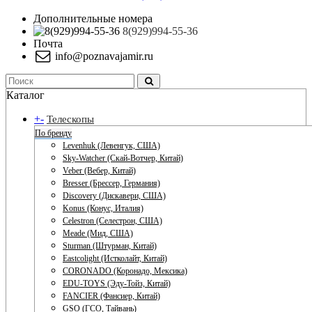
Дополнительные номера
8(929)994-55-36
Почта
info@poznavajamir.ru
Каталог
+
-
Телескопы
По бренду
Levenhuk (Левенгук, США)
Sky-Watcher (Скай-Вотчер, Китай)
Veber (Вебер, Китай)
Bresser (Брессер, Германия)
Discovery (Дискавери, США)
Konus (Конус, Италия)
Celestron (Селестрон, США)
Meade (Мид, США)
Sturman (Штурман, Китай)
Eastcolight (Истколайт, Китай)
CORONADO (Коронадо, Мексика)
EDU-TOYS (Эду-Тойз, Китай)
FANCIER (Фансиер, Китай)
GSO (ГСО, Тайвань)