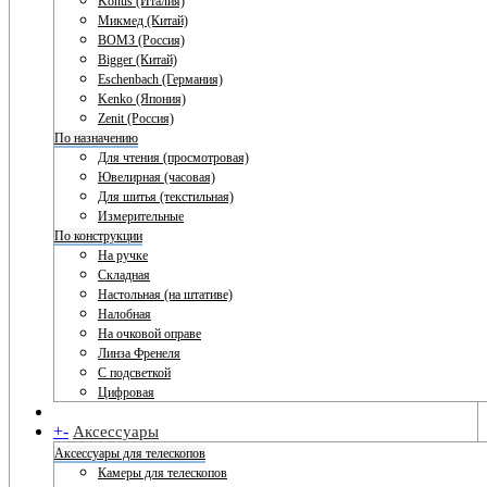
Konus (Италия)
Микмед (Китай)
ВОМЗ (Россия)
Bigger (Китай)
Eschenbach (Германия)
Kenko (Япония)
Zenit (Россия)
По назначению
Для чтения (просмотровая)
Ювелирная (часовая)
Для шитья (текстильная)
Измерительные
По конструкции
На ручке
Складная
Настольная (на штативе)
Налобная
На очковой оправе
Линза Френеля
С подсветкой
Цифровая
+
-
Аксессуары
Аксессуары для телескопов
Камеры для телескопов