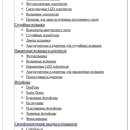
Флуоресцентные осветители
Светодиодные LED осветители
Кольцевые осветители
Патроны для ламп источников постоянного света
Студийные вспышки
Комплекты импульсного света
Студийные моноблоки
Лампы вспышки
Аккумуляторы и адаптеры для студийных вспышек
Накамерные вспышки и осветители
Фотовспышки
Кольцевые вспышки
Накамерные LED осветители
Аккумуляторы и адаптеры для накамерных вспышек
Переходники и адаптеры
Фотофоны
DigiPrint
Super Dense
Бумажные фотофоны
На пружине
Пластиковые фотофоны
Тканевые фотофоны
Флизелиновые
Светоформирующие насадки и отражатели
Софтбоксы