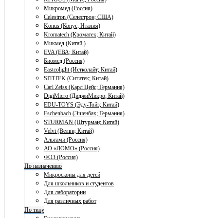
Микромед (Россия)
Celestron (Селестрон; США)
Konus (Конус; Италия)
Kromatech (Кроматек; Китай)
Микмед (Китай.)
EVA (ЕВА; Китай)
Биомед (Россия)
Eastcolight (Истколайт; Китай)
SITITEK (Сититек; Китай)
Carl Zeiss (Карл Цейс; Германия)
DigiMicro (ДиджиМикро; Китай)
EDU-TOYS (Эду-Тойз; Китай)
Eschenbach (Эшенбах; Германия)
STURMAN (Штурман; Китай)
Velvi (Велви; Китай)
Альтами (Россия)
АО «ЛОМО» (Россия)
ФОЗ (Россия)
По назначению
Микроскопы для детей
Для школьников и студентов
Для лаборатории
Для различных работ
По типу