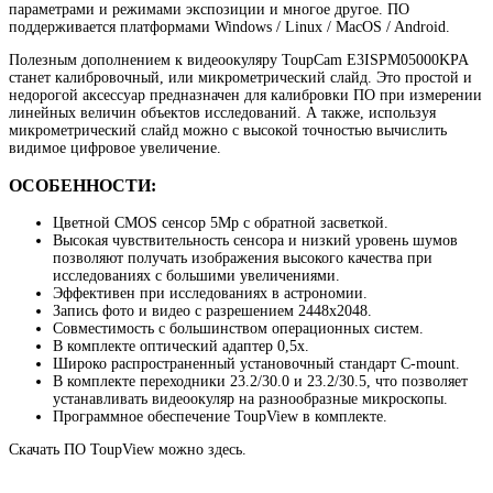
параметрами и режимами экспозиции и многое другое. ПО
поддерживается платформами Windows / Linux / МacOS / Android.
Полезным дополнением к видеоокуляру ToupCam E3ISPM05000KPA
станет калибровочный, или микрометрический слайд. Это простой и
недорогой аксессуар предназначен для калибровки ПО при измерении
линейных величин объектов исследований. А также, используя
микрометрический слайд можно с высокой точностью вычислить
видимое цифровое увеличение.
ОСОБЕННОСТИ:
Цветной CMOS сенсор 5Мр с обратной засветкой.
Высокая чувствительность сенсора и низкий уровень шумов
позволяют получать изображения высокого качества при
исследованиях с большими увеличениями.
Эффективен при исследованиях в астрономии.
Запись фото и видео с разрешением 2448x2048.
Совместимость с большинством операционных систем.
В комплекте оптический адаптер 0,5х.
Широко распространенный установочный стандарт C-mount.
В комплекте переходники 23.2/30.0 и 23.2/30.5, что позволяет
устанавливать видеоокуляр на разнообразные микроскопы.
Программное обеспечение ToupView в комплекте.
Скачать ПО ToupView можно здесь.