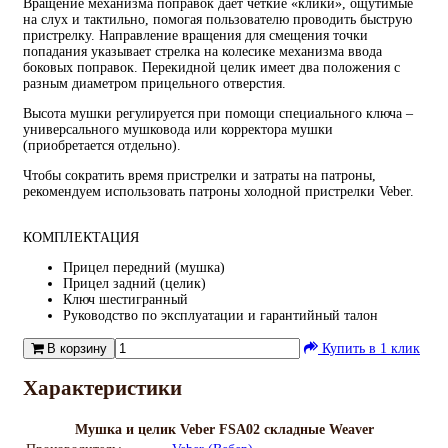
Вращение механизма поправок дает четкие «клики», ощутимые
на слух и тактильно, помогая пользователю проводить быструю
пристрелку. Направление вращения для смещения точки
попадания указывает стрелка на колесике механизма ввода
боковых поправок. Перекидной целик имеет два положения с
разным диаметром прицельного отверстия.
Высота мушки регулируется при помощи специального ключа –
универсального мушковода или корректора мушки
(приобретается отдельно).
Чтобы сократить время пристрелки и затраты на патроны,
рекомендуем использовать патроны холодной пристрелки Veber.
КОМПЛЕКТАЦИЯ
Прицел передний (мушка)
Прицел задний (целик)
Ключ шестигранный
Руководство по эксплуатации и гарантийный талон
В корзину
Купить в 1 клик
Характеристики
Мушка и целик Veber FSA02 складные Weaver