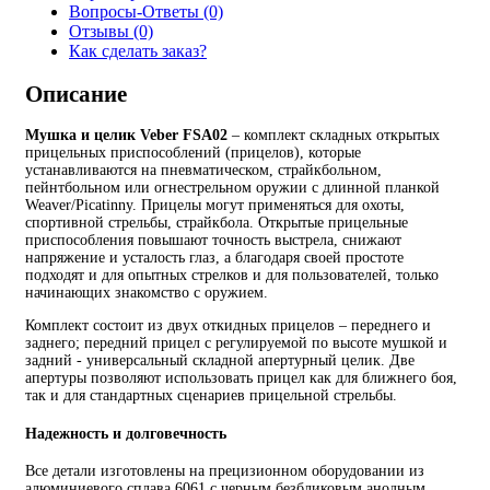
Вопросы-Ответы (0)
Отзывы (0)
Как сделать заказ?
Описание
Мушка и целик Veber FSA02
– комплект складных открытых
прицельных приспособлений (прицелов), которые
устанавливаются на пневматическом, страйкбольном,
пейнтбольном или огнестрельном оружии с длинной планкой
Weaver/Picatinny. Прицелы могут применяться для охоты,
спортивной стрельбы, страйкбола. Открытые прицельные
приспособления повышают точность выстрела, снижают
напряжение и усталость глаз, а благодаря своей простоте
подходят и для опытных стрелков и для пользователей, только
начинающих знакомство с оружием.
Комплект состоит из двух откидных прицелов – переднего и
заднего; передний прицел с регулируемой по высоте мушкой и
задний - универсальный складной апертурный целик. Две
апертуры позволяют использовать прицел как для ближнего боя,
так и для стандартных сценариев прицельной стрельбы.
Надежность и долговечность
Все детали изготовлены на прецизионном оборудовании из
алюминиевого сплава 6061 с черным безбликовым анодным