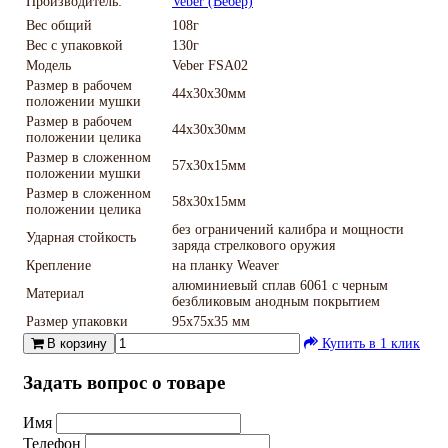
Производитель:
Veber (Вебер)
Вес общий
108г
Вес с упаковкой
130г
Модель
Veber FSA02
Размер в рабочем
44х30х30мм
положении мушки
Размер в рабочем
44х30х30мм
положении целика
Размер в сложенном
57х30х15мм
положении мушки
Размер в сложенном
58х30х15мм
положении целика
без ограничений калибра и мощности
Ударная стойкость
заряда стрелкового оружия
Крепление
на планку Weaver
алюминиевый сплав 6061 с черным
Материал
безбликовым анодным покрытием
Размер упаковки
95х75х35 мм
В корзину
Купить в 1 клик
Задать вопрос о товаре
Имя
Телефон