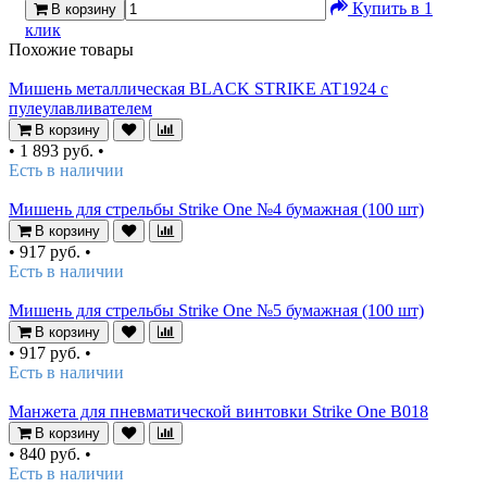
Купить в 1
В корзину
клик
Похожие товары
Мишень металлическая BLACK STRIKE AT1924 c
пулеулавливателем
В корзину
•
1 893 руб.
•
Есть в наличии
Мишень для стрельбы Strike One №4 бумажная (100 шт)
В корзину
•
917 руб.
•
Есть в наличии
Мишень для стрельбы Strike One №5 бумажная (100 шт)
В корзину
•
917 руб.
•
Есть в наличии
Манжета для пневматической винтовки Strike One B018
В корзину
•
840 руб.
•
Есть в наличии