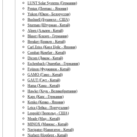
LUNT Solar Systems (Германия)
Pentax (Пентакс - Япония)
Yukon (Юкон - Белоруссия)
Bushnell (Бушнелл - США)
Sturman (Штурман - Китай)
Alpen (Альпен - Китай)
Blaser (Блазер - Германия)
Breaker (Брикер - Китай)
Carl Zeiss (Карл Цейс - Япония)
Combat (Комбат - Китай)
Dicom (Диком - Китай)
Eschenbach (Эшенбах - Германия)
Fujinon (Фуджинон - Китай)
GAMO (Гамо - Китай)
GAUT (Гаут - Китай)
Hama (Хама - Китай)
Hawke (Хоук - Великобритания)
Kaps (Капс - Германия)
Kenko (Кенко - Япония)
Leica (Лейка - Португалия)
Leupold (Люпольд - США)
Meade (Мид - Китай)
MINOX (Минокс - Китай)
Navigator (Навигатор - Китай)
Norbert (Норберт - Китай)