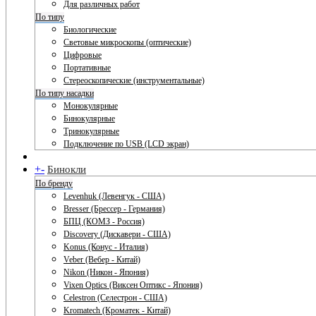
Для различных работ
По типу
Биологические
Световые микроскопы (оптические)
Цифровые
Портативные
Стереоскопические (инструментальные)
По типу насадки
Монокулярные
Бинокулярные
Тринокулярные
Подключение по USB (LCD экран)
+
-
Бинокли
По бренду
Levenhuk (Левенгук - США)
Bresser (Брессер - Германия)
БПЦ (КОМЗ - Россия)
Discovery (Дискавери - США)
Konus (Конус - Италия)
Veber (Вебер - Китай)
Nikon (Никон - Япония)
Vixen Optics (Виксен Оптикс - Япония)
Celestron (Селестрон - США)
Kromatech (Кроматек - Китай)