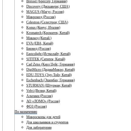
Bresser (Брессер; Германия)
Discovery (Дискавери; США)
MAGUS (Магус; Россия)
Микромед (Россия)
Celestron (Селестрон; США)
Konus (Конус; Италия)
Kromatech (Кроматек; Китай)
Микмед (Китай.)
EVA (ЕВА; Китай)
Биомед (Россия)
Eastcolight (Истколайт; Китай)
SITITEK (Сититек; Китай)
Carl Zeiss (Карл Цейс; Германия)
DigiMicro (ДиджиМикро; Китай)
EDU-TOYS (Эду-Тойз; Китай)
Eschenbach (Эшенбах; Германия)
STURMAN (Штурман; Китай)
Velvi (Велви; Китай)
Альтами (Россия)
АО «ЛОМО» (Россия)
ФОЗ (Россия)
По назначению
Микроскопы для детей
Для школьников и студентов
Для лаборатории