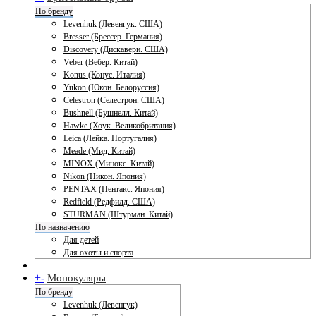
По бренду
Levenhuk (Левенгук. США)
Bresser (Брессер. Германия)
Discovery (Дискавери. США)
Veber (Вебер. Китай)
Konus (Конус. Италия)
Yukon (Юкон. Белоруссия)
Celestron (Селестрон. США)
Bushnell (Бушнелл. Китай)
Hawke (Хоук. Великобритания)
Leica (Лейка. Португалия)
Meade (Мид. Китай)
MINOX (Минокс. Китай)
Nikon (Никон. Япония)
PENTAX (Пентакс. Япония)
Redfield (Редфилд. США)
STURMAN (Штурман. Китай)
По назначению
Для детей
Для охоты и спорта
+
-
Монокуляры
По бренду
Levenhuk (Левенгук)