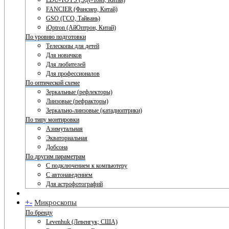
EDU-TOYS (Эду-Тойз, Китай)
FANCIER (Фансиер, Китай)
GSO (ГСО, Тайвань)
iOptron (АйОптрон, Китай)
По уровню подготовки
Телескопы для детей
Для новичков
Для любителей
Для профессионалов
По оптической схеме
Зеркальные (рефлекторы)
Линзовые (рефракторы)
Зеркально-линзовые (катадиоптрики)
По типу монтировки
Азимутальная
Экваториальная
Добсона
По другим параметрам
С подключением к компьютеру
С автонаведением
Для астрофотографий
+
-
Микроскопы
По бренду
Levenhuk (Левенгук; США)