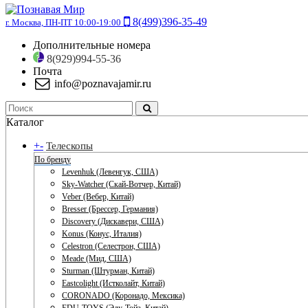
8(499)396-35-49
г. Москва, ПН-ПТ 10:00-19:00
Дополнительные номера
8(929)994-55-36
Почта
info@poznavajamir.ru
Каталог
+
-
Телескопы
По бренду
Levenhuk (Левенгук, США)
Sky-Watcher (Скай-Вотчер, Китай)
Veber (Вебер, Китай)
Bresser (Брессер, Германия)
Discovery (Дискавери, США)
Konus (Конус, Италия)
Celestron (Селестрон, США)
Meade (Мид, США)
Sturman (Штурман, Китай)
Eastcolight (Истколайт, Китай)
CORONADO (Коронадо, Мексика)