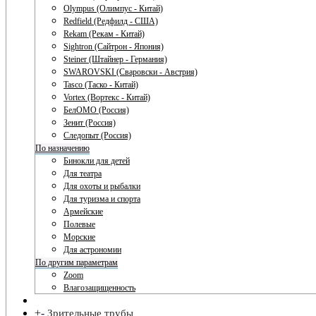
Olympus (Олимпус - Китай)
Redfield (Редфилд - США)
Rekam (Рекам - Китай)
Sightron (Сайтрон - Япония)
Steiner (Штайнер - Германия)
SWAROVSKI (Сваровски - Австрия)
Tasco (Таско - Китай)
Vortex (Вортекс - Китай)
БелОМО (Россия)
Зенит (Россия)
Следопыт (Россия)
По назначению
Бинокли для детей
Для театра
Для охоты и рыбалки
Для туризма и спорта
Армейские
Полевые
Морские
Для астрономии
По другим параметрам
Zoom
Влагозащищенность
+
-
Зрительные трубы