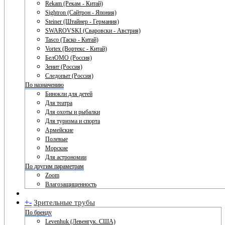
Rekam (Рекам - Китай)
Sightron (Сайтрон - Япония)
Steiner (Штайнер - Германия)
SWAROVSKI (Сваровски - Австрия)
Tasco (Таско - Китай)
Vortex (Вортекс - Китай)
БелОМО (Россия)
Зенит (Россия)
Следопыт (Россия)
По назначению
Бинокли для детей
Для театра
Для охоты и рыбалки
Для туризма и спорта
Армейские
Полевые
Морские
Для астрономии
По другим параметрам
Zoom
Влагозащищенность
+
-
Зрительные трубы
По бренду
Levenhuk (Левенгук. США)