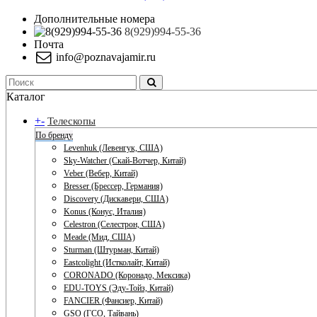
Дополнительные номера
8(929)994-55-36
Почта
info@poznavajamir.ru
Каталог
+
-
Телескопы
По бренду
Levenhuk (Левенгук, США)
Sky-Watcher (Скай-Вотчер, Китай)
Veber (Вебер, Китай)
Bresser (Брессер, Германия)
Discovery (Дискавери, США)
Konus (Конус, Италия)
Celestron (Селестрон, США)
Meade (Мид, США)
Sturman (Штурман, Китай)
Eastcolight (Истколайт, Китай)
CORONADO (Коронадо, Мексика)
EDU-TOYS (Эду-Тойз, Китай)
FANCIER (Фансиер, Китай)
GSO (ГСО, Тайвань)