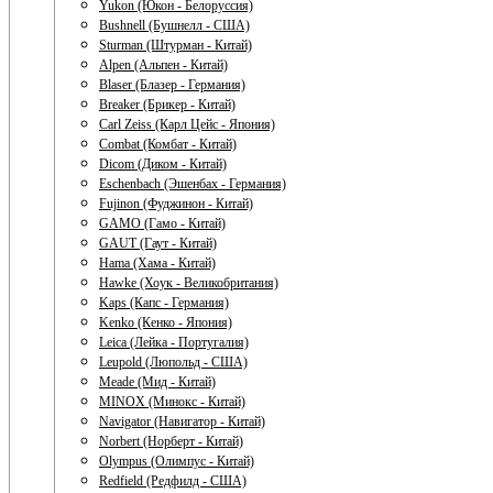
Yukon (Юкон - Белоруссия)
Bushnell (Бушнелл - США)
Sturman (Штурман - Китай)
Alpen (Альпен - Китай)
Blaser (Блазер - Германия)
Breaker (Брикер - Китай)
Carl Zeiss (Карл Цейс - Япония)
Combat (Комбат - Китай)
Dicom (Диком - Китай)
Eschenbach (Эшенбах - Германия)
Fujinon (Фуджинон - Китай)
GAMO (Гамо - Китай)
GAUT (Гаут - Китай)
Hama (Хама - Китай)
Hawke (Хоук - Великобритания)
Kaps (Капс - Германия)
Kenko (Кенко - Япония)
Leica (Лейка - Португалия)
Leupold (Люпольд - США)
Meade (Мид - Китай)
MINOX (Минокс - Китай)
Navigator (Навигатор - Китай)
Norbert (Норберт - Китай)
Olympus (Олимпус - Китай)
Redfield (Редфилд - США)