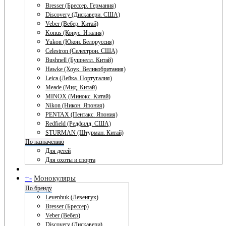
Bresser (Брессер. Германия)
Discovery (Дискавери. США)
Veber (Вебер. Китай)
Konus (Конус. Италия)
Yukon (Юкон. Белоруссия)
Celestron (Селестрон. США)
Bushnell (Бушнелл. Китай)
Hawke (Хоук. Великобритания)
Leica (Лейка. Португалия)
Meade (Мид. Китай)
MINOX (Минокс. Китай)
Nikon (Никон. Япония)
PENTAX (Пентакс. Япония)
Redfield (Редфилд. США)
STURMAN (Штурман. Китай)
По назначению
Для детей
Для охоты и спорта
+
-
Монокуляры
По бренду
Levenhuk (Левенгук)
Bresser (Брессер)
Veber (Вебер)
Discovery (Дискавери)