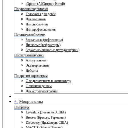
iOptron (АйОптрон, Китай)
По уровню подготовки
Телескопы для детей
Для новичков
Для любителей
Для профессионалов
По оптической схеме
Зеркальные (рефлекторы)
Линзовые (рефракторы)
Зеркально-линзовые (катадиоптрики)
По типу монтировки
Азимутальная
Экваториальная
Добсона
По другим параметрам
С подключением к компьютеру
С автонаведением
Для астрофотографий
+
-
Микроскопы
По бренду
Levenhuk (Левенгук; США)
Bresser (Брессер; Германия)
Discovery (Дискавери; США)
MAGUS (Магус; Россия)