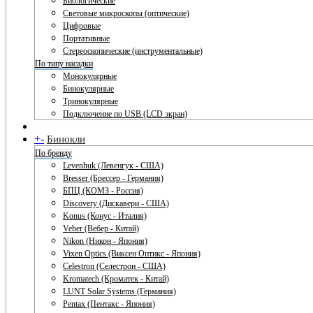
Биологические
Световые микроскопы (оптические)
Цифровые
Портативные
Стереоскопические (инструментальные)
По типу насадки
Монокулярные
Бинокулярные
Тринокулярные
Подключение по USB (LCD экран)
+
-
Бинокли
По бренду
Levenhuk (Левенгук - США)
Bresser (Брессер - Германия)
БПЦ (КОМЗ - Россия)
Discovery (Дискавери - США)
Konus (Конус - Италия)
Veber (Вебер - Китай)
Nikon (Никон - Япония)
Vixen Optics (Виксен Оптикс - Япония)
Celestron (Селестрон - США)
Kromatech (Кроматек - Китай)
LUNT Solar Systems (Германия)
Pentax (Пентакс - Япония)