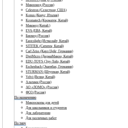
Микромед (Россия)
Celestron (Селестрон; США)
Konus (Конус; Италия)
Kromatech (Кроматек; Китай)
Микмед (Китай.)
EVA (ЕВА; Китай)
Биомед (Россия)
Eastcolight (Истколайт; Китай)
SITITEK (Сититек; Китай)
Carl Zeiss (Карл Цейс; Германия)
DigiMicro (ДиджиМикро; Китай)
EDU-TOYS (Эду-Тойз; Китай)
Eschenbach (Эшенбах; Германия)
STURMAN (Штурман; Китай)
Velvi (Велви; Китай)
Альтами (Россия)
АО «ЛОМО» (Россия)
ФОЗ (Россия)
По назначению
Микроскопы для детей
Для школьников и студентов
Для лаборатории
Для различных работ
По типу