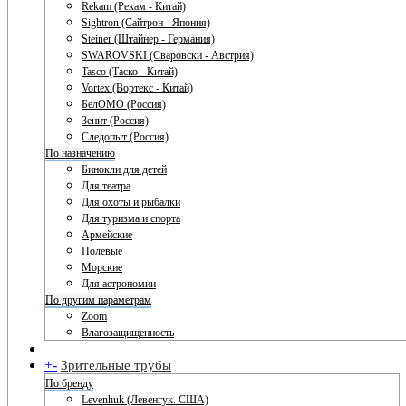
Rekam (Рекам - Китай)
Sightron (Сайтрон - Япония)
Steiner (Штайнер - Германия)
SWAROVSKI (Сваровски - Австрия)
Tasco (Таско - Китай)
Vortex (Вортекс - Китай)
БелОМО (Россия)
Зенит (Россия)
Следопыт (Россия)
По назначению
Бинокли для детей
Для театра
Для охоты и рыбалки
Для туризма и спорта
Армейские
Полевые
Морские
Для астрономии
По другим параметрам
Zoom
Влагозащищенность
+
-
Зрительные трубы
По бренду
Levenhuk (Левенгук. США)