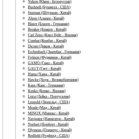
Yukon (Юкон - Белоруссия)
Bushnell (Бушнелл - США)
Sturman (Штурман - Китай)
Alpen (Альпен - Китай)
Blaser (Блазер - Германия)
Breaker (Брикер - Китай)
Carl Zeiss (Карл Цейс - Япония)
Combat (Комбат - Китай)
Dicom (Диком - Китай)
Eschenbach (Эшенбах - Германия)
Fujinon (Фуджинон - Китай)
GAMO (Гамо - Китай)
GAUT (Гаут - Китай)
Hama (Хама - Китай)
Hawke (Хоук - Великобритания)
Kaps (Капс - Германия)
Kenko (Кенко - Япония)
Leica (Лейка - Португалия)
Leupold (Люпольд - США)
Meade (Мид - Китай)
MINOX (Минокс - Китай)
Navigator (Навигатор - Китай)
Norbert (Норберт - Китай)
Olympus (Олимпус - Китай)
Redfield (Редфилд - США)