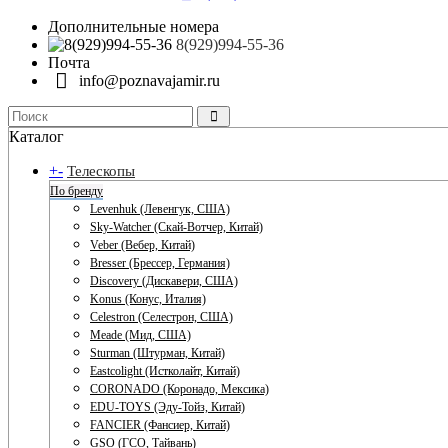
Дополнительные номера
8(929)994-55-36
Почта
info@poznavajamir.ru
Каталог
+
-
Телескопы
По бренду
Levenhuk (Левенгук, США)
Sky-Watcher (Скай-Вотчер, Китай)
Veber (Вебер, Китай)
Bresser (Брессер, Германия)
Discovery (Дискавери, США)
Konus (Конус, Италия)
Celestron (Селестрон, США)
Meade (Мид, США)
Sturman (Штурман, Китай)
Eastcolight (Истколайт, Китай)
CORONADO (Коронадо, Мексика)
EDU-TOYS (Эду-Тойз, Китай)
FANCIER (Фансиер, Китай)
GSO (ГСО, Тайвань)