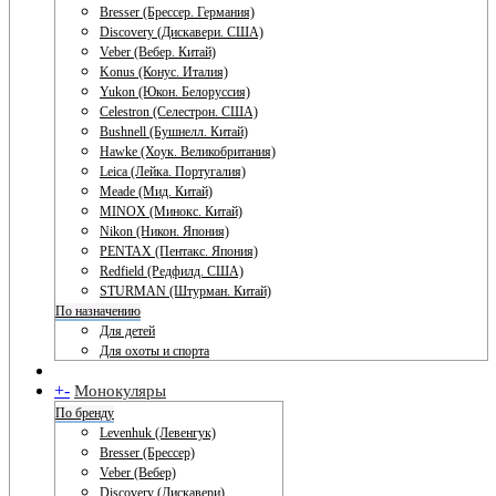
Bresser (Брессер. Германия)
Discovery (Дискавери. США)
Veber (Вебер. Китай)
Konus (Конус. Италия)
Yukon (Юкон. Белоруссия)
Celestron (Селестрон. США)
Bushnell (Бушнелл. Китай)
Hawke (Хоук. Великобритания)
Leica (Лейка. Португалия)
Meade (Мид. Китай)
MINOX (Минокс. Китай)
Nikon (Никон. Япония)
PENTAX (Пентакс. Япония)
Redfield (Редфилд. США)
STURMAN (Штурман. Китай)
По назначению
Для детей
Для охоты и спорта
+
-
Монокуляры
По бренду
Levenhuk (Левенгук)
Bresser (Брессер)
Veber (Вебер)
Discovery (Дискавери)