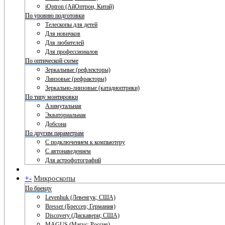
iOptron (АйОптрон, Китай)
По уровню подготовки
Телескопы для детей
Для новичков
Для любителей
Для профессионалов
По оптической схеме
Зеркальные (рефлекторы)
Линзовые (рефракторы)
Зеркально-линзовые (катадиоптрики)
По типу монтировки
Азимутальная
Экваториальная
Добсона
По другим параметрам
С подключением к компьютеру
С автонаведением
Для астрофотографий
+
-
Микроскопы
По бренду
Levenhuk (Левенгук; США)
Bresser (Брессер; Германия)
Discovery (Дискавери; США)
MAGUS (Магус; Россия)