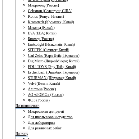
Микромед (Россия)
Celestron (Селестрон; США)
Konus (Конус; Италия)
Kromatech (Кроматек; Китай)
Микмед (Китай.)
EVA (ЕВА; Китай)
Биомед (Россия)
Eastcolight (Истколайт; Китай)
SITITEK (Сититек; Китай)
Carl Zeiss (Карл Цейс; Германия)
DigiMicro (ДиджиМикро; Китай)
EDU-TOYS (Эду-Тойз; Китай)
Eschenbach (Эшенбах; Германия)
STURMAN (Штурман; Китай)
Velvi (Велви; Китай)
Альтами (Россия)
АО «ЛОМО» (Россия)
ФОЗ (Россия)
По назначению
Микроскопы для детей
Для школьников и студентов
Для лаборатории
Для различных работ
По типу