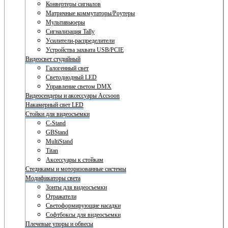
Конвертеры сигналов
Матричные коммутаторы/Роутеры
Мультивьюеры
Сигнализация Tally
Усилители-распределители
Устройства захвата USB/PCIE
Видеосвет студийный
Галогенный свет
Светодиодный LED
Управление светом DMX
Видеосендеры и аксессуары Accsoon
Накамерный свет LED
Стойки для видеосъемки
C-Stand
GBStand
MultiStand
Titan
Аксессуары к стойкам
Стедикамы и моторизованные системы
Модификаторы света
Зонты для видеосъемки
Отражатели
Светоформирующие насадки
Софтбоксы для видеосъемки
Плечевые упоры и обвесы