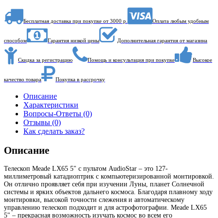
Бесплатная доставка при покупке от 3000 р.
Оплата любым удобным
способом
Гарантия низкой цены
Дополнительная гарантия от магазина
Скидка за регистрацию
Помощь и консультация при покупке
Высокое
качество товара
Покупка в рассрочку
Описание
Характеристики
Вопросы-Ответы (0)
Отзывы (0)
Как сделать заказ?
Описание
Телескоп Meade LX65 5" с пультом AudioStar – это 127-
миллиметровый катадиоптрик с компьютеризированной монтировкой.
Он отлично проявляет себя при изучении Луны, планет Солнечной
системы и ярких объектов дальнего космоса. Благодаря плавному ходу
монтировки, высокой точности слежения и автоматическому
управлению телескоп подходит и для астрофотографии. Meade LX65
5" – прекрасная возможность изучать космос во всем его