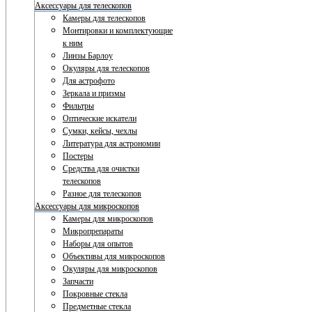
Аксессуары для телескопов
Камеры для телескопов
Монтировки и комплектующие
к ним
Линзы Барлоу
Окуляры для телескопов
Для астрофото
Зеркала и призмы
Фильтры
Оптические искатели
Сумки, кейсы, чехлы
Литература для астрономии
Постеры
Средства для очистки
телескопов
Разное для телескопов
Аксессуары для микроскопов
Камеры для микроскопов
Микропрепараты
Наборы для опытов
Объективы для микроскопов
Окуляры для микроскопов
Запчасти
Покровные стекла
Предметные стекла