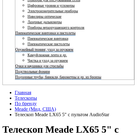
Приборы для обслуживания сетей
Цифровые уровни и угломеры
Электроизмерительные приборы
Нивелиры оптические
Лазерные дальномеры
Приборы неразрушающего контроля
Пневматические винтовки и пистолеты
Пневматические винтовки
Пневматические пистолеты
Оружейный тюнинг, уход за оружием
Камуфляжная лента и др.
Чистка и уход за оружием
Очки и наушники для стрельбы
Подствольные фонари
Подзорные трубы, бинокли, барометры и др. из бронзы
Главная
Телескопы
По бренду
Meade (Мид, США)
Телескоп Meade LX65 5" с пультом AudioStar
Телескоп Meade LX65 5" с