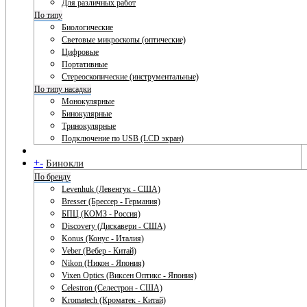
Для различных работ
По типу
Биологические
Световые микроскопы (оптические)
Цифровые
Портативные
Стереоскопические (инструментальные)
По типу насадки
Монокулярные
Бинокулярные
Тринокулярные
Подключение по USB (LCD экран)
+
-
Бинокли
По бренду
Levenhuk (Левенгук - США)
Bresser (Брессер - Германия)
БПЦ (КОМЗ - Россия)
Discovery (Дискавери - США)
Konus (Конус - Италия)
Veber (Вебер - Китай)
Nikon (Никон - Япония)
Vixen Optics (Виксен Оптикс - Япония)
Celestron (Селестрон - США)
Kromatech (Кроматек - Китай)