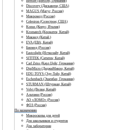
Bresser (Брессер; Германия)
Discovery (Дискавери; США)
MAGUS (Магус; Россия)
Микромед (Россия)
Celestron (Селестрон; США)
Konus (Конус; Италия)
Kromatech (Кроматек; Китай)
Микмед (Китай.)
EVA (ЕВА; Китай)
Биомед (Россия)
Eastcolight (Истколайт; Китай)
SITITEK (Сититек; Китай)
Carl Zeiss (Карл Цейс; Германия)
DigiMicro (ДиджиМикро; Китай)
EDU-TOYS (Эду-Тойз; Китай)
Eschenbach (Эшенбах; Германия)
STURMAN (Штурман; Китай)
Velvi (Велви; Китай)
Альтами (Россия)
АО «ЛОМО» (Россия)
ФОЗ (Россия)
По назначению
Микроскопы для детей
Для школьников и студентов
Для лаборатории