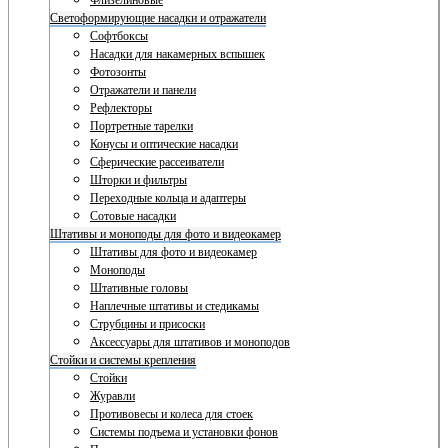
Флизелиновые
Светоформирующие насадки и отражатели
Софтбоксы
Насадки для накамерных вспышек
Фотозонты
Отражатели и панели
Рефлекторы
Портретные тарелки
Конусы и оптические насадки
Сферические рассеиватели
Шторки и фильтры
Переходные кольца и адаптеры
Сотовые насадки
Штативы и моноподы для фото и видеокамер
Штативы для фото и видеокамер
Моноподы
Штативные головы
Наплечные штативы и стедикамы
Струбцины и присоски
Аксессуары для штативов и моноподов
Стойки и системы крепления
Стойки
Журавли
Противовесы и колеса для стоек
Системы подъема и установки фонов