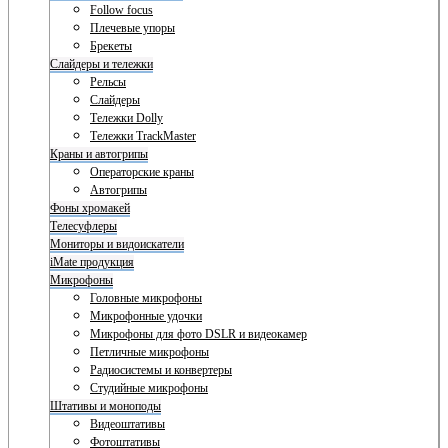
Follow focus
Плечевые упоры
Брекеты
Слайдеры и тележки
Рельсы
Слайдеры
Тележки Dolly
Тележки TrackMaster
Краны и автогрипы
Операторские краны
Автогрипы
Фоны хромакей
Телесуфлеры
Мониторы и видоискатели
iMate продукция
Микрофоны
Головные микрофоны
Микрофонные удочки
Микрофоны для фото DSLR и видеокамер
Петличные микрофоны
Радиосистемы и конвертеры
Студийные микрофоны
Штативы и моноподы
Видеоштативы
Фотоштативы