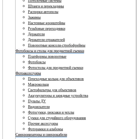
Потолочные системы
Штанги и перекладины
Распорки автополы
Зажимы
Настенные кронштейны
Резьбовые переходники
Держатели
Держатели отражателей
Поворотные консоли-стробофреймы
Фотобоксы и столы для предметной съемки
Платформы поворотные
Фотобоксы
Фотостолы для предметной съемки
Фотоаксессуары
Переходные кольца для объективов
Макрокольца
Светофильтры для объективов
Аккумуляторы и зарядные устройства
Пульты ДУ
Видоискатели
Фотосумки, рюкзаки и чехлы
Сумки для студийного оборудования
Прочие аксессуары
Фоторамки и альбомы
Синхронизаторы и синхрокабели