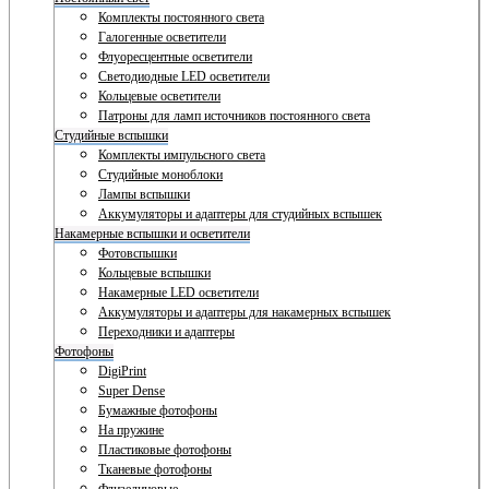
Комплекты постоянного света
Галогенные осветители
Флуоресцентные осветители
Светодиодные LED осветители
Кольцевые осветители
Патроны для ламп источников постоянного света
Студийные вспышки
Комплекты импульсного света
Студийные моноблоки
Лампы вспышки
Аккумуляторы и адаптеры для студийных вспышек
Накамерные вспышки и осветители
Фотовспышки
Кольцевые вспышки
Накамерные LED осветители
Аккумуляторы и адаптеры для накамерных вспышек
Переходники и адаптеры
Фотофоны
DigiPrint
Super Dense
Бумажные фотофоны
На пружине
Пластиковые фотофоны
Тканевые фотофоны