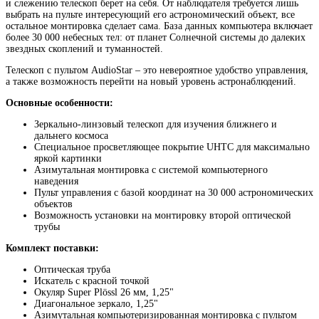
и слежению телескоп берет на себя. От наблюдателя требуется лишь
выбрать на пульте интересующий его астрономический объект, все
остальное монтировка сделает сама. База данных компьютера включает
более 30 000 небесных тел: от планет Солнечной системы до далеких
звездных скоплений и туманностей.
Телескоп с пультом AudioStar – это невероятное удобство управления,
а также возможность перейти на новый уровень астронаблюдений.
Основные особенности:
Зеркально-линзовый телескоп для изучения ближнего и
дальнего космоса
Специальное просветляющее покрытие UHTC для максимально
яркой картинки
Азимутальная монтировка с системой компьютерного
наведения
Пульт управления с базой координат на 30 000 астрономических
объектов
Возможность установки на монтировку второй оптической
трубы
Комплект поставки:
Оптическая труба
Искатель с красной точкой
Окуляр Super Plössl 26 мм, 1,25"
Диагональное зеркало, 1,25"
Азимутальная компьютеризированная монтировка с пультом