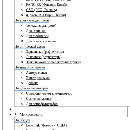
FANCIER (Фансиер, Китай)
GSO (ГСО, Тайвань)
iOptron (АйОптрон, Китай)
По уровню подготовки
Телескопы для детей
Для новичков
Для любителей
Для профессионалов
По оптической схеме
Зеркальные (рефлекторы)
Линзовые (рефракторы)
Зеркально-линзовые (катадиоптрики)
По типу монтировки
Азимутальная
Экваториальная
Добсона
По другим параметрам
С подключением к компьютеру
С автонаведением
Для астрофотографий
+
-
Микроскопы
По бренду
Levenhuk (Левенгук; США)