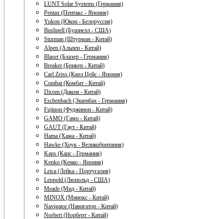
LUNT Solar Systems (Германия)
Pentax (Пентакс - Япония)
Yukon (Юкон - Белоруссия)
Bushnell (Бушнелл - США)
Sturman (Штурман - Китай)
Alpen (Альпен - Китай)
Blaser (Блазер - Германия)
Breaker (Брикер - Китай)
Carl Zeiss (Карл Цейс - Япония)
Combat (Комбат - Китай)
Dicom (Диком - Китай)
Eschenbach (Эшенбах - Германия)
Fujinon (Фуджинон - Китай)
GAMO (Гамо - Китай)
GAUT (Гаут - Китай)
Hama (Хама - Китай)
Hawke (Хоук - Великобритания)
Kaps (Капс - Германия)
Kenko (Кенко - Япония)
Leica (Лейка - Португалия)
Leupold (Люпольд - США)
Meade (Мид - Китай)
MINOX (Минокс - Китай)
Navigator (Навигатор - Китай)
Norbert (Норберт - Китай)