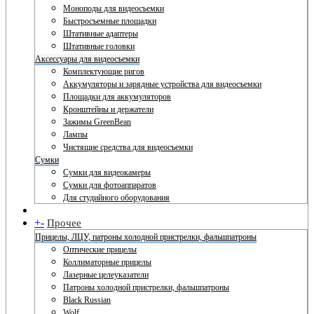
Моноподы для видеосъемки
Быстросъемные площадки
Штативные адаптеры
Штативные головки
Аксессуары для видеосъемки
Комплектующие ригов
Аккумуляторы и зарядные устройства для видеосъемки
Площадки для аккумуляторов
Кронштейны и держатели
Зажимы GreenBean
Лампы
Чистящие средства для видеосъемки
Сумки
Сумки для видеокамеры
Сумки для фотоаппаратов
Для студийного оборудования
+
-
Прочее
Прицелы, ЛЦУ, патроны холодной пристрелки, фальшпатроны
Оптические прицелы
Коллиматорные прицелы
Лазерные целеуказатели
Патроны холодной пристрелки, фальшпатроны
Black Russian
Wolf