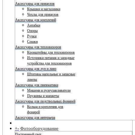
Аксессуары для прицелов
Крышки и наглазники
Чехлы для прицелов
Аксессуары для креплений
Антабки
Опоры
Ручки
Сошки
Аксессуары для тепловизоров
Кронштейны для тепловизоров
Источники питания и зарядные
устройства для тепловизоров
Аксессуары для луп и линз
Штативы напольные и запасные
лампы
Аксессуары для пневматики
Мишени и пулеулавливатели
Пружины и манжеты
Аксессуары для подствольных фонарей
Кольца и крепления для
фонарей
Аксессуары для интерьера
+
-
Фотооборудование
Постоянный свет