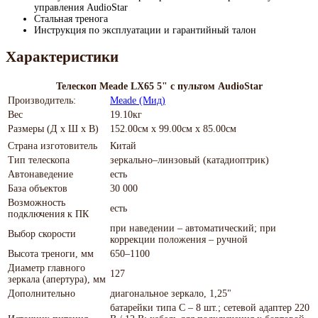
управления AudioStar
Стальная тренога
Инструкция по эксплуатации и гарантийный талон
Характеристики
Телескоп Meade LX65 5" с пультом AudioStar
Производитель:
Meade (Мид)
Вес
19.10кг
Размеры (Д х Ш х В)
152.00см x 99.00см x 85.00см
Страна изготовитель
Китай
Тип телескопа
зеркально–линзовый (катадиоптрик)
Автонаведение
есть
База объектов
30 000
Возможность
есть
подключения к ПК
при наведении – автоматический; при
Выбор скорости
коррекции положения – ручной
Высота треноги, мм
650–1100
Диаметр главного
127
зеркала (апертура), мм
Дополнительно
диагональное зеркало, 1,25"
батарейки типа С – 8 шт.; сетевой адаптер 220