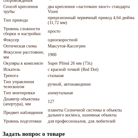
сопровождения
Способ крепления
два крепления «ласточкин хвост» стандарта
трубы
Vixen
прецизионный червячный привод 4,64 дюйма
Тип привода
(11,72 мм)
Уровень сложности
просто
сборки и настройки
Фокусер
односкоростной
Оптическая схема
Максутов-Кассегрен
Фокусное расстояние,
1900
мм
Окуляры в комплекте
Super Plössl 26 мм (73х)
Искатель
с красной точкой (Red Dot)
Тренога
стальная
Тип управления
ручной, автонаведение
телескопом
Тип монтировки
азимутальная
Диаметр объектива
127
(апертура), мм
планеты Солнечной системы и объекты
Предмет наблюдения
дальнего космоса, наземные объекты
Уровень подготовки
для профессионалов, для любителей
Задать вопрос о товаре