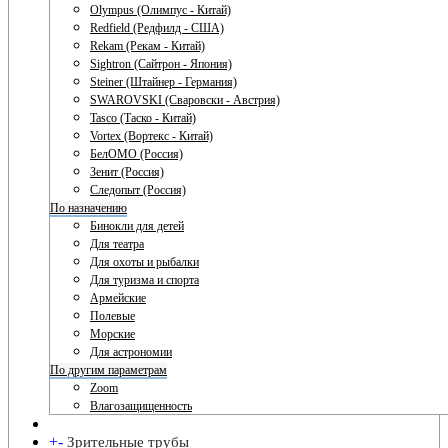
Olympus (Олимпус - Китай)
Redfield (Редфилд - США)
Rekam (Рекам - Китай)
Sightron (Сайтрон - Япония)
Steiner (Штайнер - Германия)
SWAROVSKI (Сваровски - Австрия)
Tasco (Таско - Китай)
Vortex (Вортекс - Китай)
БелОМО (Россия)
Зенит (Россия)
Следопыт (Россия)
По назначению
Бинокли для детей
Для театра
Для охоты и рыбалки
Для туризма и спорта
Армейские
Полевые
Морские
Для астрономии
По другим параметрам
Zoom
Влагозащищенность
+
-
Зрительные трубы