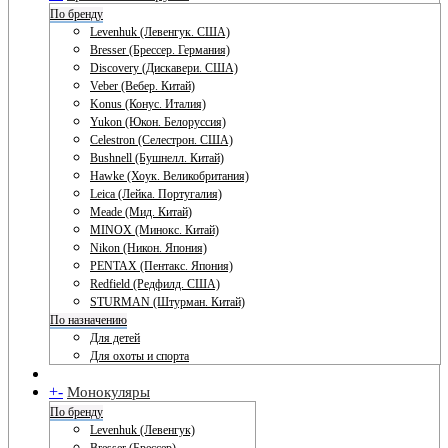
По бренду
Levenhuk (Левенгук. США)
Bresser (Брессер. Германия)
Discovery (Дискавери. США)
Veber (Вебер. Китай)
Konus (Конус. Италия)
Yukon (Юкон. Белоруссия)
Celestron (Селестрон. США)
Bushnell (Бушнелл. Китай)
Hawke (Хоук. Великобритания)
Leica (Лейка. Португалия)
Meade (Мид. Китай)
MINOX (Минокс. Китай)
Nikon (Никон. Япония)
PENTAX (Пентакс. Япония)
Redfield (Редфилд. США)
STURMAN (Штурман. Китай)
По назначению
Для детей
Для охоты и спорта
+
-
Монокуляры
По бренду
Levenhuk (Левенгук)