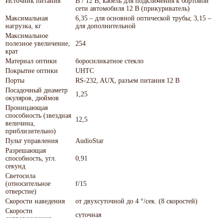
Источник питания
В / 12 В; кабель для подключения к бортовой
сети автомобиля 12 В (прикуриватель)
Максимальная
6,35 – для основной оптической трубы; 3,15 –
нагрузка, кг
для дополнительной
Максимальное
полезное увеличение,
254
крат
Материал оптики
боросиликатное стекло
Покрытие оптики
UHTC
Порты
RS-232, AUX, разъем питания 12 В
Посадочный диаметр
1,25
окуляров, дюймов
Проницающая
способность (звездная
12,5
величина,
приблизительно)
Пульт управления
AudioStar
Разрешающая
способность, угл.
0,91
секунд
Светосила
(относительное
f/15
отверстие)
Скорости наведения
от двухсуточной до 4 °/сек. (8 скоростей)
Скорости
суточная