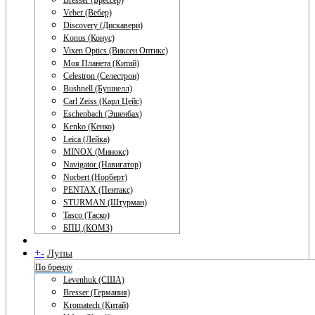
Bresser (Брессер)
Veber (Вебер)
Discovery (Дискавери)
Konus (Конус)
Vixen Optics (Виксен Оптикс)
Моя Планета (Китай)
Celestron (Селестрон)
Bushnell (Бушнелл)
Carl Zeiss (Карл Цейс)
Eschenbach (Эшенбах)
Kenko (Кенко)
Leica (Лейка)
MINOX (Минокс)
Navigator (Навигатор)
Norbert (Норберт)
PENTAX (Пентакс)
STURMAN (Штурман)
Tasco (Таско)
БПЦ (КОМЗ)
+
-
Лупы
По бренду
Levenhuk (США)
Bresser (Германия)
Kromatech (Китай)