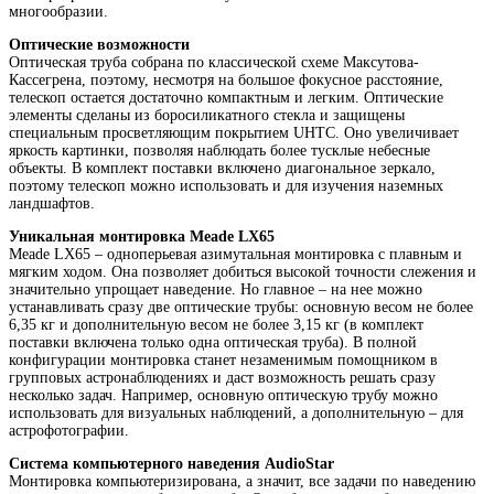
многообразии.
Оптические возможности
Оптическая труба собрана по классической схеме Максутова-
Кассегрена, поэтому, несмотря на большое фокусное расстояние,
телескоп остается достаточно компактным и легким. Оптические
элементы сделаны из боросиликатного стекла и защищены
специальным просветляющим покрытием UHTC. Оно увеличивает
яркость картинки, позволяя наблюдать более тусклые небесные
объекты. В комплект поставки включено диагональное зеркало,
поэтому телескоп можно использовать и для изучения наземных
ландшафтов.
Уникальная монтировка Meade LX65
Meade LX65 – одноперьевая азимутальная монтировка с плавным и
мягким ходом. Она позволяет добиться высокой точности слежения и
значительно упрощает наведение. Но главное – на нее можно
устанавливать сразу две оптические трубы: основную весом не более
6,35 кг и дополнительную весом не более 3,15 кг (в комплект
поставки включена только одна оптическая труба). В полной
конфигурации монтировка станет незаменимым помощником в
групповых астронаблюдениях и даст возможность решать сразу
несколько задач. Например, основную оптическую трубу можно
использовать для визуальных наблюдений, а дополнительную – для
астрофотографии.
Система компьютерного наведения AudioStar
Монтировка компьютеризирована, а значит, все задачи по наведению