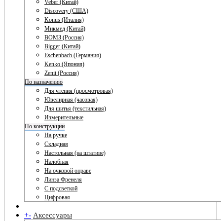
Veber (Китай)
Discovery (США)
Konus (Италия)
Микмед (Китай)
ВОМЗ (Россия)
Bigger (Китай)
Eschenbach (Германия)
Kenko (Япония)
Zenit (Россия)
По назначению
Для чтения (просмотровая)
Ювелирная (часовая)
Для шитья (текстильная)
Измерительные
По конструкции
На ручке
Складная
Настольная (на штативе)
Налобная
На очковой оправе
Линза Френеля
С подсветкой
Цифровая
+
-
Аксессуары