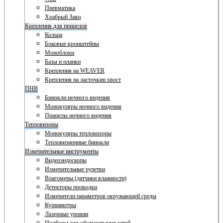
Пневматика
Храбрый Заяц
Крепления для прицелов
Кольца
Боковые кронштейны
Моноблоки
Базы и планки
Крепления на WEAVER
Крепления на ласточкин хвост
ПНВ
Бинокли ночного видения
Монокуляры ночного видения
Прицелы ночного видения
Тепловизоры
Монокуляры тепловизоры
Тепловизионные бинокли
Измерительные инструменты
Видеоэндоскопы
Измерительные рулетки
Влагомеры (датчики влажности)
Детекторы проводки
Измерители параметров окружающей среды
Курвиметры
Лазерные уровни