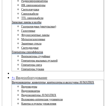
Радиосинхронизаторы
ИК синхронизаторы
Светоловушки
Синхрокабели
TTL синхрокабели
Запасные лампы и колбы
Газоразрядные (импульсные)
Галогенные
Флуоресцентные лампы
Металлогалогенные
Защитные стекла
Светодиодные
Генераторы спецэффектов
Вентиляторы студийные
Генераторы мыльных пузырей
Генераторы снега
Генераторы тумана
+
-
Видеооборудование
Видеомикшеры, конвертеры, контроллеры и аксессуары AVMATRIX
Видеокодеры
Видеомикшеры
Видеомониторы AVMATRIX
Волоконно-оптические удлинители
Камеры и пульты управления