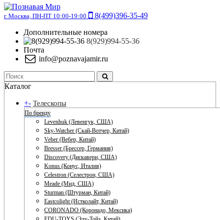
8(499)396-35-49
г. Москва, ПН-ПТ 10:00-19:00
Дополнительные номера
8(929)994-55-36
Почта
info@poznavajamir.ru
Каталог
+
-
Телескопы
По бренду
Levenhuk (Левенгук, США)
Sky-Watcher (Скай-Вотчер, Китай)
Veber (Вебер, Китай)
Bresser (Брессер, Германия)
Discovery (Дискавери, США)
Konus (Конус, Италия)
Celestron (Селестрон, США)
Meade (Мид, США)
Sturman (Штурман, Китай)
Eastcolight (Истколайт, Китай)
CORONADO (Коронадо, Мексика)
EDU-TOYS (Эду-Тойз, Китай)