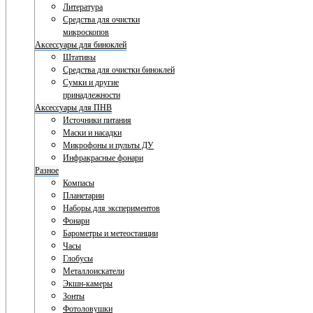
Литература
Средства для очистки
микроскопов
Аксессуары для биноклей
Штативы
Средства для очистки биноклей
Сумки и другие
принадлежности
Аксессуары для ПНВ
Источники питания
Маски и насадки
Микрофоны и пульты ДУ
Инфракрасные фонари
Разное
Компасы
Планетарии
Наборы для экспериментов
Фонари
Барометры и метеостанции
Часы
Глобусы
Металлоискатели
Экшн-камеры
Зонты
Фотоловушки