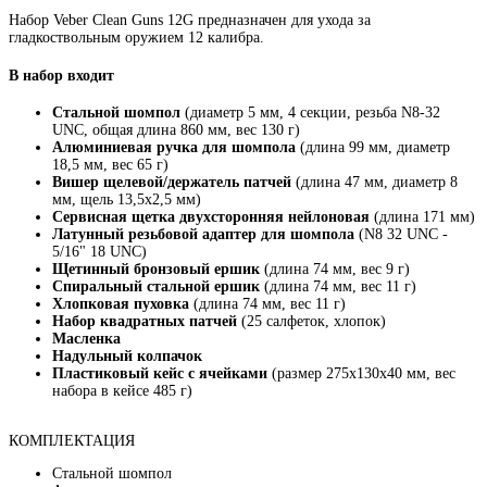
Набор Veber Clean Guns 12G предназначен для ухода за
гладкоствольным оружием 12 калибра.
В набор входит
Стальной шомпол
(диаметр 5 мм, 4 секции, резьба N8-32
UNC, общая длина 860 мм, вес 130 г)
Алюминиевая ручка для шомпола
(длина 99 мм, диаметр
18,5 мм, вес 65 г)
Вишер щелевой/держатель патчей
(длина 47 мм, диаметр 8
мм, щель 13,5х2,5 мм)
Сервисная щетка двухсторонняя нейлоновая
(длина 171 мм)
Латунный резьбовой адаптер для шомпола
(N8 32 UNC -
5/16" 18 UNC)
Щетинный бронзовый ершик
(длина 74 мм, вес 9 г)
Спиральный стальной ершик
(длина 74 мм, вес 11 г)
Хлопковая пуховка
(длина 74 мм, вес 11 г)
Набор квадратных патчей
(25 салфеток, хлопок)
Масленка
Надульный колпачок
Пластиковый кейс с ячейками
(размер 275х130х40 мм, вес
набора в кейсе 485 г)
КОМПЛЕКТАЦИЯ
Стальной шомпол