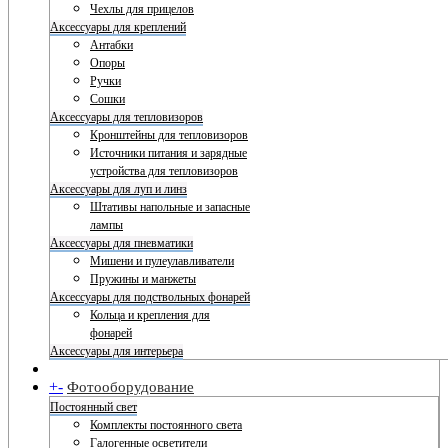
Чехлы для прицелов
Аксессуары для креплений
Антабки
Опоры
Ручки
Сошки
Аксессуары для тепловизоров
Кронштейны для тепловизоров
Источники питания и зарядные
устройства для тепловизоров
Аксессуары для луп и линз
Штативы напольные и запасные
лампы
Аксессуары для пневматики
Мишени и пулеулавливатели
Пружины и манжеты
Аксессуары для подствольных фонарей
Кольца и крепления для
фонарей
Аксессуары для интерьера
+
-
Фотооборудование
Постоянный свет
Комплекты постоянного света
Галогенные осветители