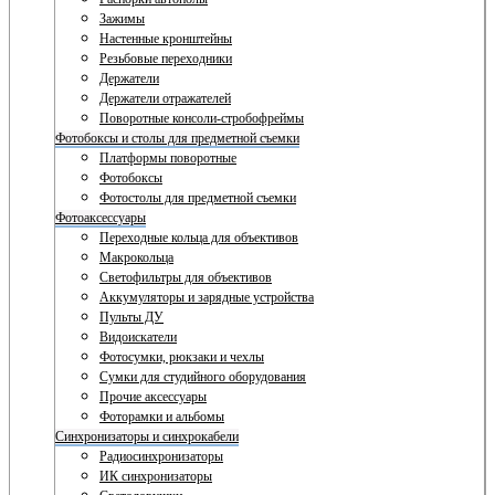
Зажимы
Настенные кронштейны
Резьбовые переходники
Держатели
Держатели отражателей
Поворотные консоли-стробофреймы
Фотобоксы и столы для предметной съемки
Платформы поворотные
Фотобоксы
Фотостолы для предметной съемки
Фотоаксессуары
Переходные кольца для объективов
Макрокольца
Светофильтры для объективов
Аккумуляторы и зарядные устройства
Пульты ДУ
Видоискатели
Фотосумки, рюкзаки и чехлы
Сумки для студийного оборудования
Прочие аксессуары
Фоторамки и альбомы
Синхронизаторы и синхрокабели
Радиосинхронизаторы
ИК синхронизаторы