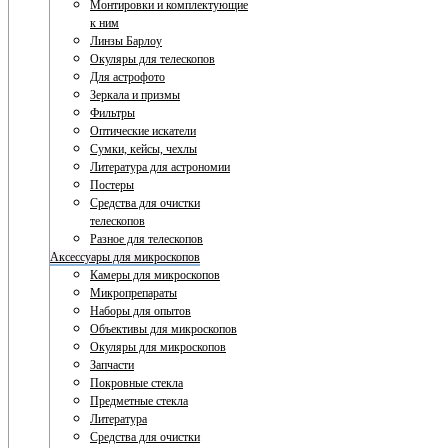
Монтировки и комплектующие
к ним
Линзы Барлоу
Окуляры для телескопов
Для астрофото
Зеркала и призмы
Фильтры
Оптические искатели
Сумки, кейсы, чехлы
Литература для астрономии
Постеры
Средства для очистки
телескопов
Разное для телескопов
Аксессуары для микроскопов
Камеры для микроскопов
Микропрепараты
Наборы для опытов
Объективы для микроскопов
Окуляры для микроскопов
Запчасти
Покровные стекла
Предметные стекла
Литература
Средства для очистки