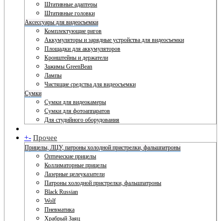
Штативные адаптеры
Штативные головки
Аксессуары для видеосъемки
Комплектующие ригов
Аккумуляторы и зарядные устройства для видеосъемки
Площадки для аккумуляторов
Кронштейны и держатели
Зажимы GreenBean
Лампы
Чистящие средства для видеосъемки
Сумки
Сумки для видеокамеры
Сумки для фотоаппаратов
Для студийного оборудования
+
-
Прочее
Прицелы, ЛЦУ, патроны холодной пристрелки, фальшпатроны
Оптические прицелы
Коллиматорные прицелы
Лазерные целеуказатели
Патроны холодной пристрелки, фальшпатроны
Black Russian
Wolf
Пневматика
Храбрый Заяц