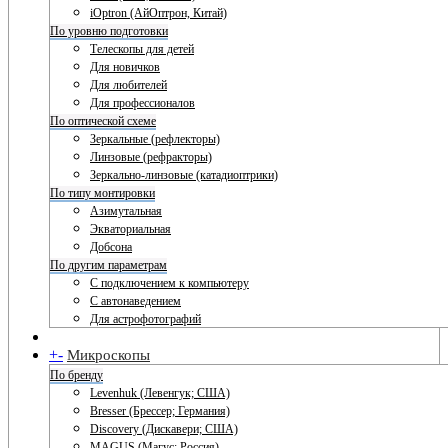
iOptron (АйОптрон, Китай)
По уровню подготовки
Телескопы для детей
Для новичков
Для любителей
Для профессионалов
По оптической схеме
Зеркальные (рефлекторы)
Линзовые (рефракторы)
Зеркально-линзовые (катадиоптрики)
По типу монтировки
Азимутальная
Экваториальная
Добсона
По другим параметрам
С подключением к компьютеру
С автонаведением
Для астрофотографий
+
-
Микроскопы
По бренду
Levenhuk (Левенгук; США)
Bresser (Брессер; Германия)
Discovery (Дискавери; США)
MAGUS (Магус; Россия)