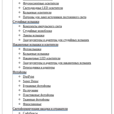
Флуоресцентные осветители
Светодиодные LED осветители
Кольцевые осветители
Патроны для ламп источников постоянного света
Студийные вспышки
Комплекты импульсного света
Студийные моноблоки
Лампы вспышки
Аккумуляторы и адаптеры для студийных вспышек
Накамерные вспышки и осветители
Фотовспышки
Кольцевые вспышки
Накамерные LED осветители
Аккумуляторы и адаптеры для накамерных вспышек
Переходники и адаптеры
Фотофоны
DigiPrint
Super Dense
Бумажные фотофоны
На пружине
Пластиковые фотофоны
Тканевые фотофоны
Флизелиновые
Светоформирующие насадки и отражатели
Софтбоксы