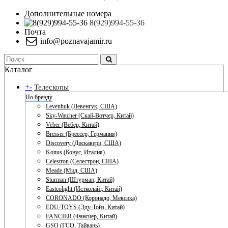
Дополнительные номера
8(929)994-55-36
Почта
info@poznavajamir.ru
Каталог
+
-
Телескопы
По бренду
Levenhuk (Левенгук, США)
Sky-Watcher (Скай-Вотчер, Китай)
Veber (Вебер, Китай)
Bresser (Брессер, Германия)
Discovery (Дискавери, США)
Konus (Конус, Италия)
Celestron (Селестрон, США)
Meade (Мид, США)
Sturman (Штурман, Китай)
Eastcolight (Истколайт, Китай)
CORONADO (Коронадо, Мексика)
EDU-TOYS (Эду-Тойз, Китай)
FANCIER (Фансиер, Китай)
GSO (ГСО, Тайвань)