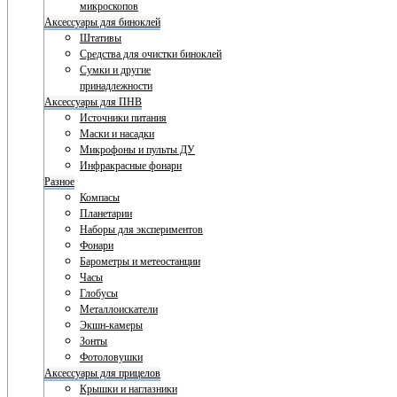
микроскопов
Аксессуары для биноклей
Штативы
Средства для очистки биноклей
Сумки и другие
принадлежности
Аксессуары для ПНВ
Источники питания
Маски и насадки
Микрофоны и пульты ДУ
Инфракрасные фонари
Разное
Компасы
Планетарии
Наборы для экспериментов
Фонари
Барометры и метеостанции
Часы
Глобусы
Металлоискатели
Экшн-камеры
Зонты
Фотоловушки
Аксессуары для прицелов
Крышки и наглазники