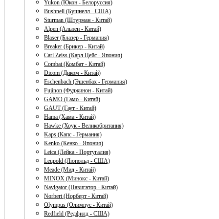
Yukon (Юкон - Белоруссия)
Bushnell (Бушнелл - США)
Sturman (Штурман - Китай)
Alpen (Альпен - Китай)
Blaser (Блазер - Германия)
Breaker (Брикер - Китай)
Carl Zeiss (Карл Цейс - Япония)
Combat (Комбат - Китай)
Dicom (Диком - Китай)
Eschenbach (Эшенбах - Германия)
Fujinon (Фуджинон - Китай)
GAMO (Гамо - Китай)
GAUT (Гаут - Китай)
Hama (Хама - Китай)
Hawke (Хоук - Великобритания)
Kaps (Капс - Германия)
Kenko (Кенко - Япония)
Leica (Лейка - Португалия)
Leupold (Люпольд - США)
Meade (Мид - Китай)
MINOX (Минокс - Китай)
Navigator (Навигатор - Китай)
Norbert (Норберт - Китай)
Olympus (Олимпус - Китай)
Redfield (Редфилд - США)