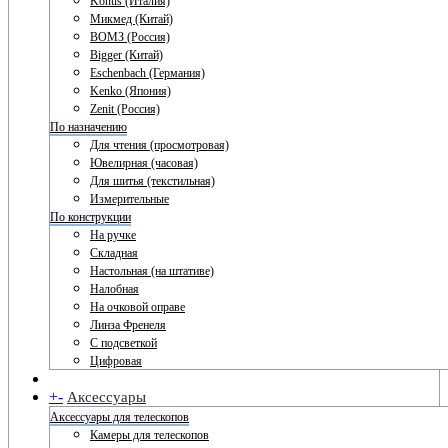
Konus (Италия)
Микмед (Китай)
ВОМЗ (Россия)
Bigger (Китай)
Eschenbach (Германия)
Kenko (Япония)
Zenit (Россия)
По назначению
Для чтения (просмотровая)
Ювелирная (часовая)
Для шитья (текстильная)
Измерительные
По конструкции
На ручке
Складная
Настольная (на штативе)
Налобная
На очковой оправе
Линза Френеля
С подсветкой
Цифровая
+
-
Аксессуары
Аксессуары для телескопов
Камеры для телескопов