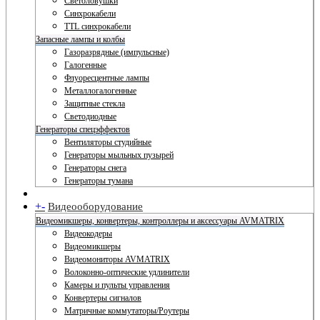
Светоловушки
Синхрокабели
TTL синхрокабели
Запасные лампы и колбы
Газоразрядные (импульсные)
Галогенные
Флуоресцентные лампы
Металлогалогенные
Защитные стекла
Светодиодные
Генераторы спецэффектов
Вентиляторы студийные
Генераторы мыльных пузырей
Генераторы снега
Генераторы тумана
+
-
Видеооборудование
Видеомикшеры, конвертеры, контроллеры и аксессуары AVMATRIX
Видеокодеры
Видеомикшеры
Видеомониторы AVMATRIX
Волоконно-оптические удлинители
Камеры и пульты управления
Конвертеры сигналов
Матричные коммутаторы/Роутеры