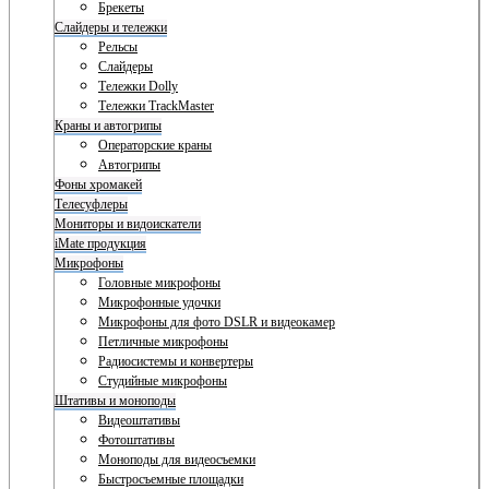
Брекеты
Слайдеры и тележки
Рельсы
Слайдеры
Тележки Dolly
Тележки TrackMaster
Краны и автогрипы
Операторские краны
Автогрипы
Фоны хромакей
Телесуфлеры
Мониторы и видоискатели
iMate продукция
Микрофоны
Головные микрофоны
Микрофонные удочки
Микрофоны для фото DSLR и видеокамер
Петличные микрофоны
Радиосистемы и конвертеры
Студийные микрофоны
Штативы и моноподы
Видеоштативы
Фотоштативы
Моноподы для видеосъемки
Быстросъемные площадки