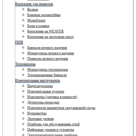
Крепления для прицелов
Кольца
Боковые кронштейны
Моноблоки
Базы и планки
Крепления на WEAVER
Крепления на ласточкин хвост
ПНВ
Бинокли ночного видения
Монокуляры ночного видения
Прицелы ночного видения
Тепловизоры
Монокуляры тепловизоры
Тепловизионные бинокли
Измерительные инструменты
Видеоэндоскопы
Измерительные рулетки
Влагомеры (датчики влажности)
Детекторы проводки
Измерители параметров окружающей среды
Курвиметры
Лазерные уровни
Приборы для обслуживания сетей
Цифровые уровни и угломеры
Электроизмерительные приборы