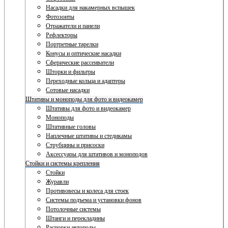
Насадки для накамерных вспышек
Фотозонты
Отражатели и панели
Рефлекторы
Портретные тарелки
Конусы и оптические насадки
Сферические рассеиватели
Шторки и фильтры
Переходные кольца и адаптеры
Сотовые насадки
Штативы и моноподы для фото и видеокамер
Штативы для фото и видеокамер
Моноподы
Штативные головы
Наплечные штативы и стедикамы
Струбцины и присоски
Аксессуары для штативов и моноподов
Стойки и системы крепления
Стойки
Журавли
Противовесы и колеса для стоек
Системы подъема и установки фонов
Потолочные системы
Штанги и перекладины
Распорки автополы