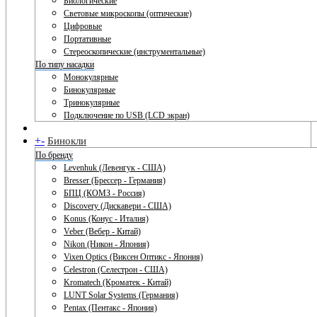
Биологические
Световые микроскопы (оптические)
Цифровые
Портативные
Стереоскопические (инструментальные)
По типу насадки
Монокулярные
Бинокулярные
Тринокулярные
Подключение по USB (LCD экран)
+
-
Бинокли
По бренду
Levenhuk (Левенгук - США)
Bresser (Брессер - Германия)
БПЦ (КОМЗ - Россия)
Discovery (Дискавери - США)
Konus (Конус - Италия)
Veber (Вебер - Китай)
Nikon (Никон - Япония)
Vixen Optics (Виксен Оптикс - Япония)
Celestron (Селестрон - США)
Kromatech (Кроматек - Китай)
LUNT Solar Systems (Германия)
Pentax (Пентакс - Япония)