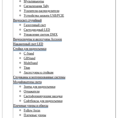
Мультивьюеры
Сигнализация Tally
Усилители-распределители
Устройства захвата USB/PCIE
Видеосвет студийный
Галогенный свет
Светодиодный LED
Управление светом DMX
Видеосендеры и аксессуары Accsoon
Накамерный свет LED
Стойки для видеосъемки
C-Stand
GBStand
MultiStand
Titan
Аксессуары к стойкам
Стедикамы и моторизованные системы
Модификаторы света
Зонты для видеосъемки
Отражатели
Светоформирующие насадки
Софтбоксы для видеосъемки
Плечевые упоры и обвесы
Follow focus
Плечевые упоры