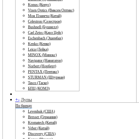
Konus (Конус)
Vixen Optics (Виксен Оптикс)
Моя Планета (Китай)
Celestron (Селестрон)
Bushnell (Бушнелл)
Carl Zeiss (Карл Цейс)
Eschenbach (Эшенбах)
Kenko (Кенко)
Leica (Лейка)
MINOX (Минокс)
Navigator (Навигатор)
Norbert (Норберт)
PENTAX (Пентакс)
STURMAN (Штурман)
Tasco (Таско)
БПЦ (КОМЗ)
+
-
Лупы
По бренду
Levenhuk (США)
Bresser (Германия)
Kromatech (Китай)
Veber (Китай)
Discovery (США)