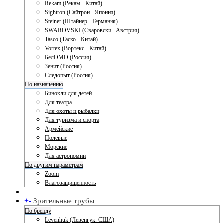
Rekam (Рекам - Китай)
Sightron (Сайтрон - Япония)
Steiner (Штайнер - Германия)
SWAROVSKI (Сваровски - Австрия)
Tasco (Таско - Китай)
Vortex (Вортекс - Китай)
БелОМО (Россия)
Зенит (Россия)
Следопыт (Россия)
По назначению
Бинокли для детей
Для театра
Для охоты и рыбалки
Для туризма и спорта
Армейские
Полевые
Морские
Для астрономии
По другим параметрам
Zoom
Влагозащищенность
+
-
Зрительные трубы
По бренду
Levenhuk (Левенгук. США)