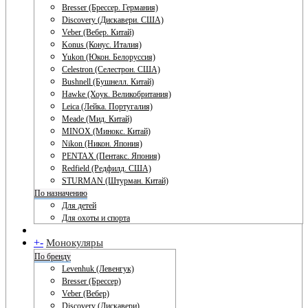
Bresser (Брессер. Германия)
Discovery (Дискавери. США)
Veber (Вебер. Китай)
Konus (Конус. Италия)
Yukon (Юкон. Белоруссия)
Celestron (Селестрон. США)
Bushnell (Бушнелл. Китай)
Hawke (Хоук. Великобритания)
Leica (Лейка. Португалия)
Meade (Мид. Китай)
MINOX (Минокс. Китай)
Nikon (Никон. Япония)
PENTAX (Пентакс. Япония)
Redfield (Редфилд. США)
STURMAN (Штурман. Китай)
По назначению
Для детей
Для охоты и спорта
+
-
Монокуляры
По бренду
Levenhuk (Левенгук)
Bresser (Брессер)
Veber (Вебер)
Discovery (Дискавери)