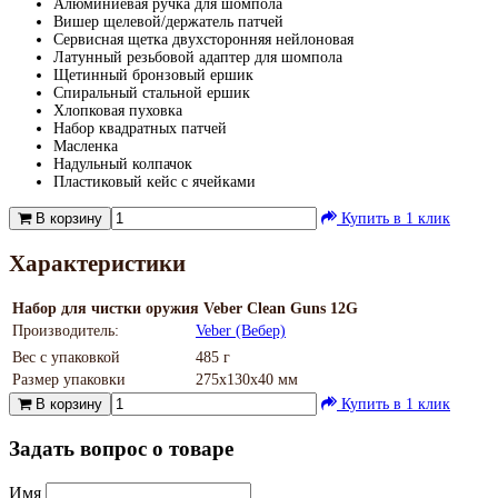
Алюминиевая ручка для шомпола
Вишер щелевой/держатель патчей
Сервисная щетка двухсторонняя нейлоновая
Латунный резьбовой адаптер для шомпола
Щетинный бронзовый ершик
Спиральный стальной ершик
Хлопковая пуховка
Набор квадратных патчей
Масленка
Надульный колпачок
Пластиковый кейс с ячейками
В корзину
Купить в 1 клик
Характеристики
Набор для чистки оружия Veber Clean Guns 12G
Производитель:
Veber (Вебер)
Вес с упаковкой
485 г
Размер упаковки
275х130х40 мм
В корзину
Купить в 1 клик
Задать вопрос о товаре
Имя