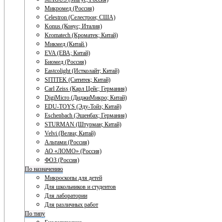
Микромед (Россия)
Celestron (Селестрон; США)
Konus (Конус; Италия)
Kromatech (Кроматек; Китай)
Микмед (Китай.)
EVA (ЕВА; Китай)
Биомед (Россия)
Eastcolight (Истколайт; Китай)
SITITEK (Сититек; Китай)
Carl Zeiss (Карл Цейс; Германия)
DigiMicro (ДиджиМикро; Китай)
EDU-TOYS (Эду-Тойз; Китай)
Eschenbach (Эшенбах; Германия)
STURMAN (Штурман; Китай)
Velvi (Велви; Китай)
Альтами (Россия)
АО «ЛОМО» (Россия)
ФОЗ (Россия)
По назначению
Микроскопы для детей
Для школьников и студентов
Для лаборатории
Для различных работ
По типу