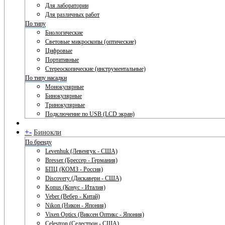
Для лаборатории
Для различных работ
По типу
Биологические
Световые микроскопы (оптические)
Цифровые
Портативные
Стереоскопические (инструментальные)
По типу насадки
Монокулярные
Бинокулярные
Тринокулярные
Подключение по USB (LCD экран)
+
-
Бинокли
По бренду
Levenhuk (Левенгук - США)
Bresser (Брессер - Германия)
БПЦ (КОМЗ - Россия)
Discovery (Дискавери - США)
Konus (Конус - Италия)
Veber (Вебер - Китай)
Nikon (Никон - Япония)
Vixen Optics (Виксен Оптикс - Япония)
Celestron (Селестрон - США)