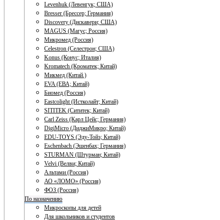
Levenhuk (Левенгук; США)
Bresser (Брессер; Германия)
Discovery (Дискавери; США)
MAGUS (Магус; Россия)
Микромед (Россия)
Celestron (Селестрон; США)
Konus (Конус; Италия)
Kromatech (Кроматек; Китай)
Микмед (Китай.)
EVA (ЕВА; Китай)
Биомед (Россия)
Eastcolight (Истколайт; Китай)
SITITEK (Сититек; Китай)
Carl Zeiss (Карл Цейс; Германия)
DigiMicro (ДиджиМикро; Китай)
EDU-TOYS (Эду-Тойз; Китай)
Eschenbach (Эшенбах; Германия)
STURMAN (Штурман; Китай)
Velvi (Велви; Китай)
Альтами (Россия)
АО «ЛОМО» (Россия)
ФОЗ (Россия)
По назначению
Микроскопы для детей
Для школьников и студентов