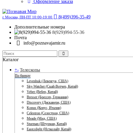
Оформление заказа
8(499)396-35-49
г. Москва, ПН-ПТ 10:00-19:00
Дополнительные номера
8(929)994-55-36
Почта
info@poznavajamir.ru
Каталог
+
-
Телескопы
По бренду
Levenhuk (Левенгук, США)
Sky-Watcher (Скай-Вотчер, Китай)
Veber (Вебер, Китай)
Bresser (Брессер, Германия)
Discovery (Дискавери, США)
Konus (Конус, Италия)
Celestron (Селестрон, США)
Meade (Мид, США)
Sturman (Штурман, Китай)
Eastcolight (Истколайт, Китай)