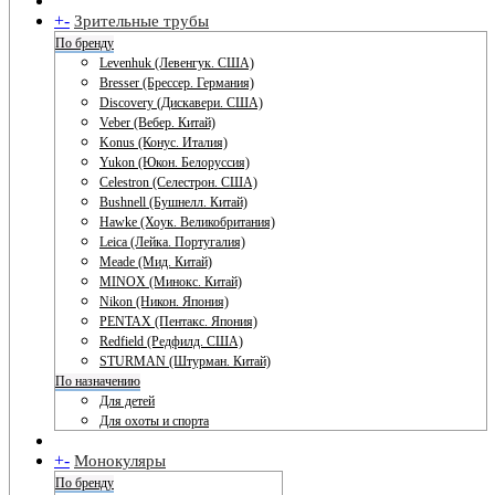
+
-
Зрительные трубы
По бренду
Levenhuk (Левенгук. США)
Bresser (Брессер. Германия)
Discovery (Дискавери. США)
Veber (Вебер. Китай)
Konus (Конус. Италия)
Yukon (Юкон. Белоруссия)
Celestron (Селестрон. США)
Bushnell (Бушнелл. Китай)
Hawke (Хоук. Великобритания)
Leica (Лейка. Португалия)
Meade (Мид. Китай)
MINOX (Минокс. Китай)
Nikon (Никон. Япония)
PENTAX (Пентакс. Япония)
Redfield (Редфилд. США)
STURMAN (Штурман. Китай)
По назначению
Для детей
Для охоты и спорта
+
-
Монокуляры
По бренду