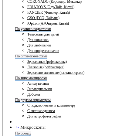
CORONADO (Коронадо, Мексика)
EDU-TOYS (Эду-Тойз, Китай)
FANCIER (Фансиер, Китай)
GSO (ГСО, Тайвань)
iOptron (АйОптрон, Китай)
По уровню подготовки
Телескопы для детей
Для новичков
Для любителей
Для профессионалов
По оптической схеме
Зеркальные (рефлекторы)
Линзовые (рефракторы)
Зеркально-линзовые (катадиоптрики)
По типу монтировки
Азимутальная
Экваториальная
Добсона
По другим параметрам
С подключением к компьютеру
С автонаведением
Для астрофотографий
+
-
Микроскопы
По бренду