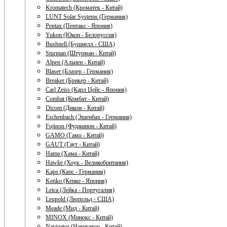
Kromatech (Кроматек - Китай)
LUNT Solar Systems (Германия)
Pentax (Пентакс - Япония)
Yukon (Юкон - Белоруссия)
Bushnell (Бушнелл - США)
Sturman (Штурман - Китай)
Alpen (Альпен - Китай)
Blaser (Блазер - Германия)
Breaker (Брикер - Китай)
Carl Zeiss (Карл Цейс - Япония)
Combat (Комбат - Китай)
Dicom (Диком - Китай)
Eschenbach (Эшенбах - Германия)
Fujinon (Фуджинон - Китай)
GAMO (Гамо - Китай)
GAUT (Гаут - Китай)
Hama (Хама - Китай)
Hawke (Хоук - Великобритания)
Kaps (Капс - Германия)
Kenko (Кенко - Япония)
Leica (Лейка - Португалия)
Leupold (Люпольд - США)
Meade (Мид - Китай)
MINOX (Минокс - Китай)
Navigator (Навигатор - Китай)