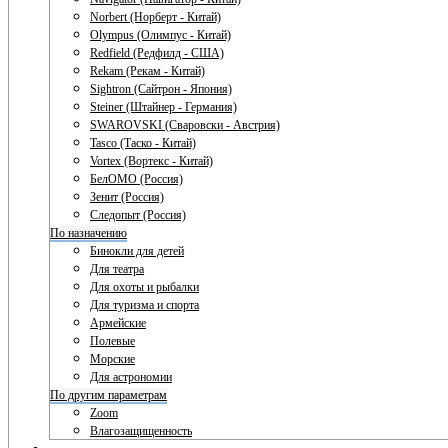
Norbert (Норберт - Китай)
Olympus (Олимпус - Китай)
Redfield (Редфилд - США)
Rekam (Рекам - Китай)
Sightron (Сайтрон - Япония)
Steiner (Штайнер - Германия)
SWAROVSKI (Сваровски - Австрия)
Tasco (Таско - Китай)
Vortex (Вортекс - Китай)
БелОМО (Россия)
Зенит (Россия)
Следопыт (Россия)
По назначению
Бинокли для детей
Для театра
Для охоты и рыбалки
Для туризма и спорта
Армейские
Полевые
Морские
Для астрономии
По другим параметрам
Zoom
Влагозащищенность