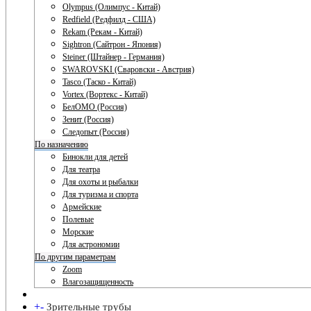
Olympus (Олимпус - Китай)
Redfield (Редфилд - США)
Rekam (Рекам - Китай)
Sightron (Сайтрон - Япония)
Steiner (Штайнер - Германия)
SWAROVSKI (Сваровски - Австрия)
Tasco (Таско - Китай)
Vortex (Вортекс - Китай)
БелОМО (Россия)
Зенит (Россия)
Следопыт (Россия)
По назначению
Бинокли для детей
Для театра
Для охоты и рыбалки
Для туризма и спорта
Армейские
Полевые
Морские
Для астрономии
По другим параметрам
Zoom
Влагозащищенность
+
-
Зрительные трубы