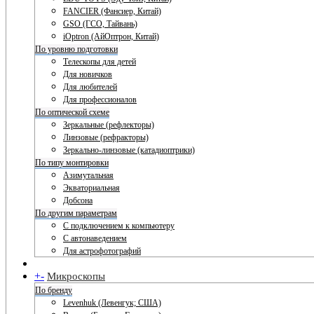
FANCIER (Фансиер, Китай)
GSO (ГСО, Тайвань)
iOptron (АйОптрон, Китай)
По уровню подготовки
Телескопы для детей
Для новичков
Для любителей
Для профессионалов
По оптической схеме
Зеркальные (рефлекторы)
Линзовые (рефракторы)
Зеркально-линзовые (катадиоптрики)
По типу монтировки
Азимутальная
Экваториальная
Добсона
По другим параметрам
С подключением к компьютеру
С автонаведением
Для астрофотографий
+
-
Микроскопы
По бренду
Levenhuk (Левенгук; США)