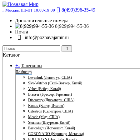
8(499)396-35-49
г. Москва, ПН-ПТ 10:00-19:00
Дополнительные номера
8(929)994-55-36
Почта
info@poznavajamir.ru
Каталог
+
-
Телескопы
По бренду
Levenhuk (Левенгук, США)
Sky-Watcher (Скай-Вотчер, Китай)
Veber (Вебер, Китай)
Bresser (Брессер, Германия)
Discovery (Дискавери, США)
Konus (Конус, Италия)
Celestron (Селестрон, США)
Meade (Мид, США)
Sturman (Штурман, Китай)
Eastcolight (Истколайт, Китай)
CORONADO (Коронадо, Мексика)
EDU-TOYS (Эду-Тойз, Китай)