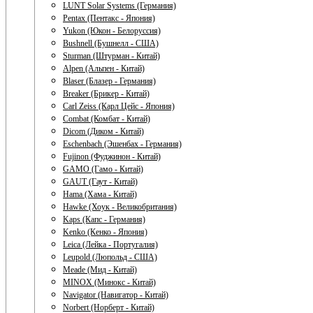
LUNT Solar Systems (Германия)
Pentax (Пентакс - Япония)
Yukon (Юкон - Белоруссия)
Bushnell (Бушнелл - США)
Sturman (Штурман - Китай)
Alpen (Альпен - Китай)
Blaser (Блазер - Германия)
Breaker (Брикер - Китай)
Carl Zeiss (Карл Цейс - Япония)
Combat (Комбат - Китай)
Dicom (Диком - Китай)
Eschenbach (Эшенбах - Германия)
Fujinon (Фуджинон - Китай)
GAMO (Гамо - Китай)
GAUT (Гаут - Китай)
Hama (Хама - Китай)
Hawke (Хоук - Великобритания)
Kaps (Капс - Германия)
Kenko (Кенко - Япония)
Leica (Лейка - Португалия)
Leupold (Люпольд - США)
Meade (Мид - Китай)
MINOX (Минокс - Китай)
Navigator (Навигатор - Китай)
Norbert (Норберт - Китай)