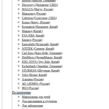
Bresser (Брессер; Германия)
Discovery (Дискавери; США)
MAGUS (Магус; Россия)
Микромед (Россия)
Celestron (Селестрон; США)
Konus (Конус; Италия)
Kromatech (Кроматек; Китай)
Микмед (Китай.)
EVA (ЕВА; Китай)
Биомед (Россия)
Eastcolight (Истколайт; Китай)
SITITEK (Сититек; Китай)
Carl Zeiss (Карл Цейс; Германия)
DigiMicro (ДиджиМикро; Китай)
EDU-TOYS (Эду-Тойз; Китай)
Eschenbach (Эшенбах; Германия)
STURMAN (Штурман; Китай)
Velvi (Велви; Китай)
Альтами (Россия)
АО «ЛОМО» (Россия)
ФОЗ (Россия)
По назначению
Микроскопы для детей
Для школьников и студентов
Для лаборатории