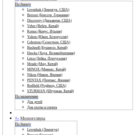
По бренду
Levenhuk (Левенгук. США)
Bresser (Брессер. Германия)
Discovery (Дискавери. США)
Veber (Вебер. Китай)
Konus (Конус. Италия)
Yukon (Юкон. Белоруссия)
Celestron (Селестрон. США)
Bushnell (Бушнелл. Китай)
Hawke (Хоук. Великобритания)
Leica (Лейка. Португалия)
Meade (Мид. Китай)
MINOX (Минокс. Китай)
Nikon (Никон. Япония)
PENTAX (Пентакс. Япония)
Redfield (Редфилд. США)
STURMAN (Штурман. Китай)
По назначению
Для детей
Для охоты и спорта
+
-
Монокуляры
По бренду
Levenhuk (Левенгук)