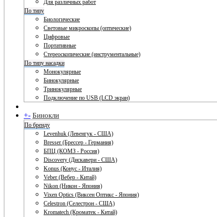
Для различных работ
По типу
Биологические
Световые микроскопы (оптические)
Цифровые
Портативные
Стереоскопические (инструментальные)
По типу насадки
Монокулярные
Бинокулярные
Тринокулярные
Подключение по USB (LCD экран)
+
-
Бинокли
По бренду
Levenhuk (Левенгук - США)
Bresser (Брессер - Германия)
БПЦ (КОМЗ - Россия)
Discovery (Дискавери - США)
Konus (Конус - Италия)
Veber (Вебер - Китай)
Nikon (Никон - Япония)
Vixen Optics (Виксен Оптикс - Япония)
Celestron (Селестрон - США)
Kromatech (Кроматек - Китай)