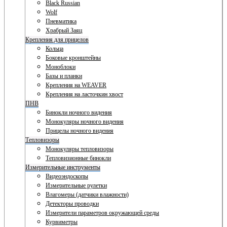
Black Russian
Wolf
Пневматика
Храбрый Заяц
Крепления для прицелов
Кольца
Боковые кронштейны
Моноблоки
Базы и планки
Крепления на WEAVER
Крепления на ласточкин хвост
ПНВ
Бинокли ночного видения
Монокуляры ночного видения
Прицелы ночного видения
Тепловизоры
Монокуляры тепловизоры
Тепловизионные бинокли
Измерительные инструменты
Видеоэндоскопы
Измерительные рулетки
Влагомеры (датчики влажности)
Детекторы проводки
Измерители параметров окружающей среды
Курвиметры