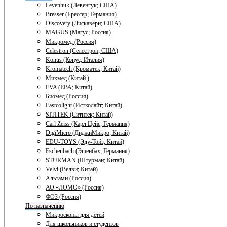
Levenhuk (Левенгук; США)
Bresser (Брессер; Германия)
Discovery (Дискавери; США)
MAGUS (Магус; Россия)
Микромед (Россия)
Celestron (Селестрон; США)
Konus (Конус; Италия)
Kromatech (Кроматек; Китай)
Микмед (Китай.)
EVA (ЕВА; Китай)
Биомед (Россия)
Eastcolight (Истколайт; Китай)
SITITEK (Сититек; Китай)
Carl Zeiss (Карл Цейс; Германия)
DigiMicro (ДиджиМикро; Китай)
EDU-TOYS (Эду-Тойз; Китай)
Eschenbach (Эшенбах; Германия)
STURMAN (Штурман; Китай)
Velvi (Велви; Китай)
Альтами (Россия)
АО «ЛОМО» (Россия)
ФОЗ (Россия)
По назначению
Микроскопы для детей
Для школьников и студентов