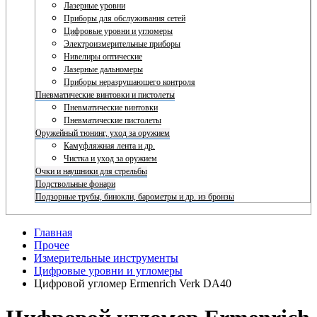
Лазерные уровни
Приборы для обслуживания сетей
Цифровые уровни и угломеры
Электроизмерительные приборы
Нивелиры оптические
Лазерные дальномеры
Приборы неразрушающего контроля
Пневматические винтовки и пистолеты
Пневматические винтовки
Пневматические пистолеты
Оружейный тюнинг, уход за оружием
Камуфляжная лента и др.
Чистка и уход за оружием
Очки и наушники для стрельбы
Подствольные фонари
Подзорные трубы, бинокли, барометры и др. из бронзы
Главная
Прочее
Измерительные инструменты
Цифровые уровни и угломеры
Цифровой угломер Ermenrich Verk DA40