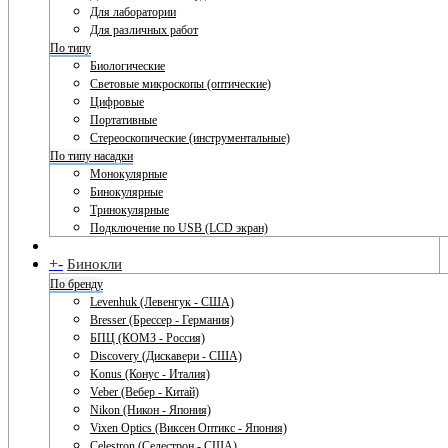
Для лаборатории
Для различных работ
По типу
Биологические
Световые микроскопы (оптические)
Цифровые
Портативные
Стереоскопические (инструментальные)
По типу насадки
Монокулярные
Бинокулярные
Тринокулярные
Подключение по USB (LCD экран)
+
-
Бинокли
По бренду
Levenhuk (Левенгук - США)
Bresser (Брессер - Германия)
БПЦ (КОМЗ - Россия)
Discovery (Дискавери - США)
Konus (Конус - Италия)
Veber (Вебер - Китай)
Nikon (Никон - Япония)
Vixen Optics (Виксен Оптикс - Япония)
Celestron (Селестрон - США)