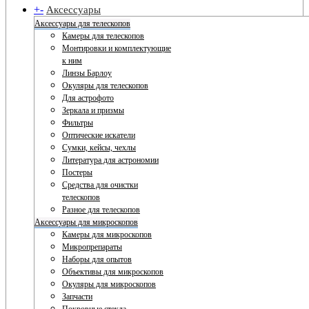
+
-
Аксессуары
Аксессуары для телескопов
Камеры для телескопов
Монтировки и комплектующие
к ним
Линзы Барлоу
Окуляры для телескопов
Для астрофото
Зеркала и призмы
Фильтры
Оптические искатели
Сумки, кейсы, чехлы
Литература для астрономии
Постеры
Средства для очистки
телескопов
Разное для телескопов
Аксессуары для микроскопов
Камеры для микроскопов
Микропрепараты
Наборы для опытов
Объективы для микроскопов
Окуляры для микроскопов
Запчасти