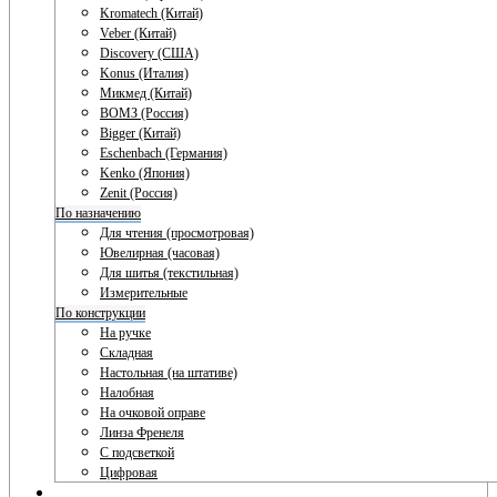
Kromatech (Китай)
Veber (Китай)
Discovery (США)
Konus (Италия)
Микмед (Китай)
ВОМЗ (Россия)
Bigger (Китай)
Eschenbach (Германия)
Kenko (Япония)
Zenit (Россия)
По назначению
Для чтения (просмотровая)
Ювелирная (часовая)
Для шитья (текстильная)
Измерительные
По конструкции
На ручке
Складная
Настольная (на штативе)
Налобная
На очковой оправе
Линза Френеля
С подсветкой
Цифровая