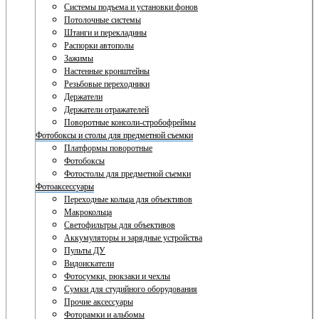
Системы подъема и установки фонов
Потолочные системы
Штанги и перекладины
Распорки автополы
Зажимы
Настенные кронштейны
Резьбовые переходники
Держатели
Держатели отражателей
Поворотные консоли-стробофреймы
Фотобоксы и столы для предметной съемки
Платформы поворотные
Фотобоксы
Фотостолы для предметной съемки
Фотоаксессуары
Переходные кольца для объективов
Макрокольца
Светофильтры для объективов
Аккумуляторы и зарядные устройства
Пульты ДУ
Видоискатели
Фотосумки, рюкзаки и чехлы
Сумки для студийного оборудования
Прочие аксессуары
Фоторамки и альбомы