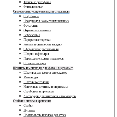
Тканевые фотофоны
Флизелиновые
Светоформирующие насадки и отражатели
Софтбоксы
Насадки для накамерных вспышек
Фотозонты
Отражатели и панели
Рефлекторы
Портретные тарелки
Конусы и оптические насадки
Сферические рассеиватели
Шторки и фильтры
Переходные кольца и адаптеры
Сотовые насадки
Штативы и моноподы для фото и видеокамер
Штативы для фото и видеокамер
Моноподы
Штативные головы
Наплечные штативы и стедикамы
Струбцины и присоски
Аксессуары для штативов и моноподов
Стойки и системы крепления
Стойки
Журавли
Противовесы и колеса для стоек