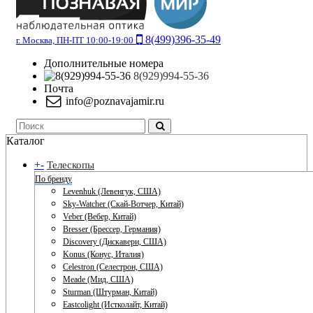
8(499)396-35-49
г. Москва, ПН-ПТ 10:00-19:00
Дополнительные номера
8(929)994-55-36
Почта
info@poznavajamir.ru
Каталог
+
-
Телескопы
По бренду
Levenhuk (Левенгук, США)
Sky-Watcher (Скай-Вотчер, Китай)
Veber (Вебер, Китай)
Bresser (Брессер, Германия)
Discovery (Дискавери, США)
Konus (Конус, Италия)
Celestron (Селестрон, США)
Meade (Мид, США)
Sturman (Штурман, Китай)
Eastcolight (Истколайт, Китай)