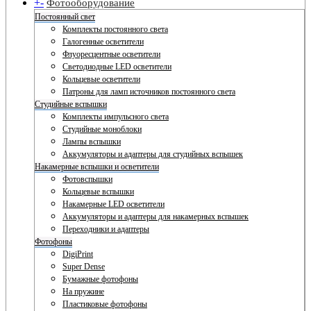
+
-
Фотооборудование
Постоянный свет
Комплекты постоянного света
Галогенные осветители
Флуоресцентные осветители
Светодиодные LED осветители
Кольцевые осветители
Патроны для ламп источников постоянного света
Студийные вспышки
Комплекты импульсного света
Студийные моноблоки
Лампы вспышки
Аккумуляторы и адаптеры для студийных вспышек
Накамерные вспышки и осветители
Фотовспышки
Кольцевые вспышки
Накамерные LED осветители
Аккумуляторы и адаптеры для накамерных вспышек
Переходники и адаптеры
Фотофоны
DigiPrint
Super Dense
Бумажные фотофоны
На пружине
Пластиковые фотофоны