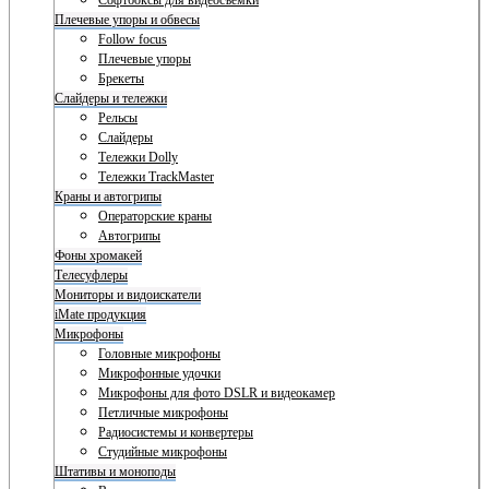
Софтбоксы для видеосъемки
Плечевые упоры и обвесы
Follow focus
Плечевые упоры
Брекеты
Слайдеры и тележки
Рельсы
Слайдеры
Тележки Dolly
Тележки TrackMaster
Краны и автогрипы
Операторские краны
Автогрипы
Фоны хромакей
Телесуфлеры
Мониторы и видоискатели
iMate продукция
Микрофоны
Головные микрофоны
Микрофонные удочки
Микрофоны для фото DSLR и видеокамер
Петличные микрофоны
Радиосистемы и конвертеры
Студийные микрофоны
Штативы и моноподы