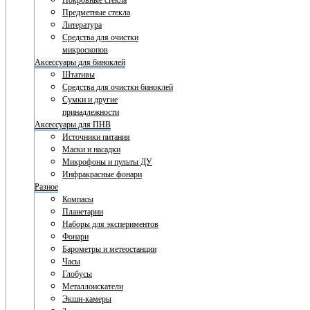
Покровные стекла
Предметные стекла
Литература
Средства для очистки
микроскопов
Аксессуары для биноклей
Штативы
Средства для очистки биноклей
Сумки и другие
принадлежности
Аксессуары для ПНВ
Источники питания
Маски и насадки
Микрофоны и пульты ДУ
Инфракрасные фонари
Разное
Компасы
Планетарии
Наборы для экспериментов
Фонари
Барометры и метеостанции
Часы
Глобусы
Металлоискатели
Экшн-камеры