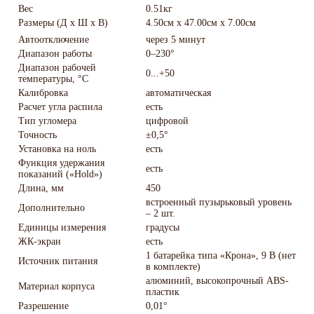
Вес
0.51кг
Размеры (Д х Ш х В)
4.50см x 47.00см x 7.00см
Автоотключение
через 5 минут
Диапазон работы
0–230°
Диапазон рабочей
0...+50
температуры, °С
Калибровка
автоматическая
Расчет угла распила
есть
Тип угломера
цифровой
Точность
±0,5°
Установка на ноль
есть
Функция удержания
есть
показаний («Hold»)
Длина, мм
450
встроенный пузырьковый уровень
Дополнительно
– 2 шт.
Единицы измерения
градусы
ЖК-экран
есть
1 батарейка типа «Крона», 9 B (нет
Источник питания
в комплекте)
алюминий, высокопрочный ABS-
Материал корпуса
пластик
Разрешение
0,01°