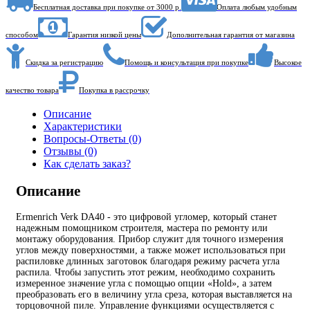
Бесплатная доставка при покупке от 3000 р.
Оплата любым удобным
способом
Гарантия низкой цены
Дополнительная гарантия от магазина
Скидка за регистрацию
Помощь и консультация при покупке
Высокое
качество товара
Покупка в рассрочку
Описание
Характеристики
Вопросы-Ответы (0)
Отзывы (0)
Как сделать заказ?
Описание
Ermenrich Verk DA40 - это цифровой угломер, который станет
надежным помощником строителя, мастера по ремонту или
монтажу оборудования. Прибор служит для точного измерения
углов между поверхностями, а также может использоваться при
распиловке длинных заготовок благодаря режиму расчета угла
распила. Чтобы запустить этот режим, необходимо сохранить
измеренное значение угла с помощью опции «Hold», а затем
преобразовать его в величину угла среза, которая выставляется на
торцовочной пиле. Управление функциями осуществляется с