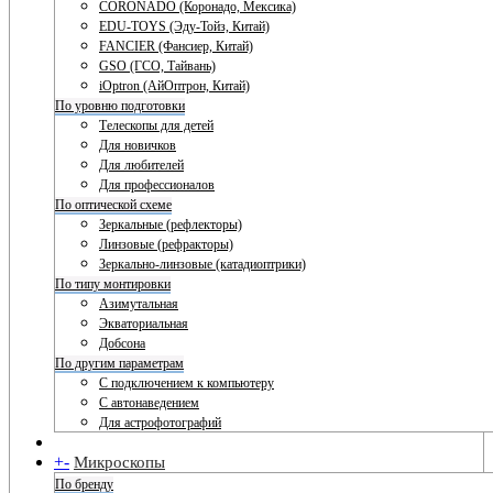
CORONADO (Коронадо, Мексика)
EDU-TOYS (Эду-Тойз, Китай)
FANCIER (Фансиер, Китай)
GSO (ГСО, Тайвань)
iOptron (АйОптрон, Китай)
По уровню подготовки
Телескопы для детей
Для новичков
Для любителей
Для профессионалов
По оптической схеме
Зеркальные (рефлекторы)
Линзовые (рефракторы)
Зеркально-линзовые (катадиоптрики)
По типу монтировки
Азимутальная
Экваториальная
Добсона
По другим параметрам
С подключением к компьютеру
С автонаведением
Для астрофотографий
+
-
Микроскопы
По бренду