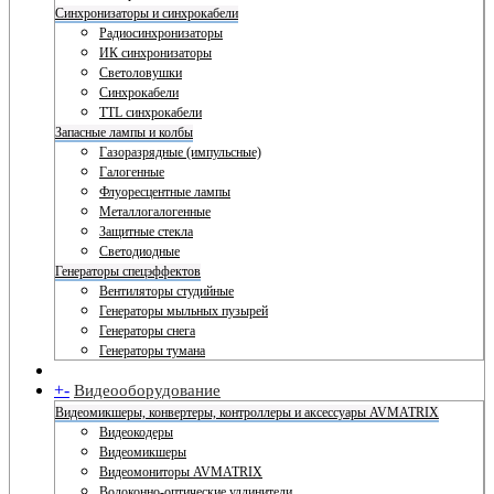
Синхронизаторы и синхрокабели
Радиосинхронизаторы
ИК синхронизаторы
Светоловушки
Синхрокабели
TTL синхрокабели
Запасные лампы и колбы
Газоразрядные (импульсные)
Галогенные
Флуоресцентные лампы
Металлогалогенные
Защитные стекла
Светодиодные
Генераторы спецэффектов
Вентиляторы студийные
Генераторы мыльных пузырей
Генераторы снега
Генераторы тумана
+
-
Видеооборудование
Видеомикшеры, конвертеры, контроллеры и аксессуары AVMATRIX
Видеокодеры
Видеомикшеры
Видеомониторы AVMATRIX
Волоконно-оптические удлинители