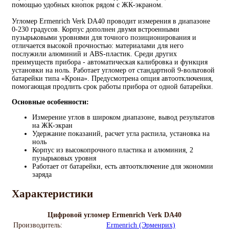
помощью удобных кнопок рядом с ЖК-экраном.
Угломер Ermenrich Verk DA40 проводит измерения в диапазоне
0-230 градусов. Корпус дополнен двумя встроенными
пузырьковыми уровнями для точного позиционирования и
отличается высокой прочностью: материалами для него
послужили алюминий и ABS-пластик. Среди других
преимуществ прибора - автоматическая калибровка и функция
установки на ноль. Работает угломер от стандартной 9-вольтовой
батарейки типа «Крона». Предусмотрена опция автоотключения,
помогающая продлить срок работы прибора от одной батарейки.
Основные особенности:
Измерение углов в широком диапазоне, вывод результатов
на ЖК-экран
Удержание показаний, расчет угла распила, установка на
ноль
Корпус из высокопрочного пластика и алюминия, 2
пузырьковых уровня
Работает от батарейки, есть автоотключение для экономии
заряда
Характеристики
Цифровой угломер Ermenrich Verk DA40
Производитель:
Ermenrich (Эрменрих)