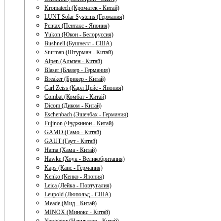
Kromatech (Кроматек - Китай)
LUNT Solar Systems (Германия)
Pentax (Пентакс - Япония)
Yukon (Юкон - Белоруссия)
Bushnell (Бушнелл - США)
Sturman (Штурман - Китай)
Alpen (Альпен - Китай)
Blaser (Блазер - Германия)
Breaker (Брикер - Китай)
Carl Zeiss (Карл Цейс - Япония)
Combat (Комбат - Китай)
Dicom (Диком - Китай)
Eschenbach (Эшенбах - Германия)
Fujinon (Фуджинон - Китай)
GAMO (Гамо - Китай)
GAUT (Гаут - Китай)
Hama (Хама - Китай)
Hawke (Хоук - Великобритания)
Kaps (Капс - Германия)
Kenko (Кенко - Япония)
Leica (Лейка - Португалия)
Leupold (Люпольд - США)
Meade (Мид - Китай)
MINOX (Минокс - Китай)