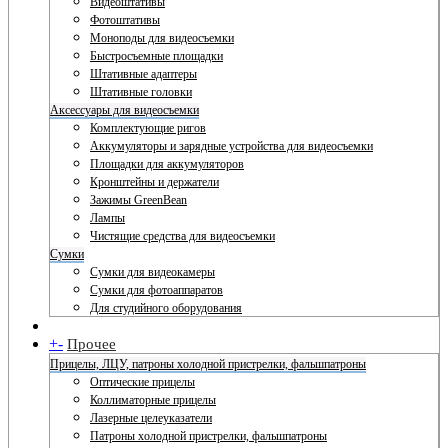
Видеоштативы
Фотоштативы
Моноподы для видеосъемки
Быстросъемные площадки
Штативные адаптеры
Штативные головки
Аксессуары для видеосъемки
Комплектующие ригов
Аккумуляторы и зарядные устройства для видеосъемки
Площадки для аккумуляторов
Кронштейны и держатели
Зажимы GreenBean
Лампы
Чистящие средства для видеосъемки
Сумки
Сумки для видеокамеры
Сумки для фотоаппаратов
Для студийного оборудования
+
-
Прочее
Прицелы, ЛЦУ, патроны холодной пристрелки, фальшпатроны
Оптические прицелы
Коллиматорные прицелы
Лазерные целеуказатели
Патроны холодной пристрелки, фальшпатроны