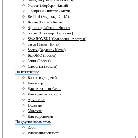
Navigator (Навигатор - Китай)
Norbert (Норберт - Китай)
Olympus (Олимпус - Китай)
Redfield (Редфилд - США)
Rekam (Рекам - Китай)
Sightron (Сайтрон - Япония)
Steiner (Штайнер - Германия)
SWAROVSKI (Сваровски - Австрия)
Tasco (Таско - Китай)
Vortex (Вортекс - Китай)
БелОМО (Россия)
Зенит (Россия)
Следопыт (Россия)
По назначению
Бинокли для детей
Для театра
Для охоты и рыбалки
Для туризма и спорта
Армейские
Полевые
Морские
Для астрономии
По другим параметрам
Zoom
Влагозащищенность