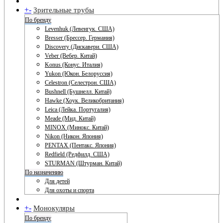
+
-
Зрительные трубы
По бренду
Levenhuk (Левенгук. США)
Bresser (Брессер. Германия)
Discovery (Дискавери. США)
Veber (Вебер. Китай)
Konus (Конус. Италия)
Yukon (Юкон. Белоруссия)
Celestron (Селестрон. США)
Bushnell (Бушнелл. Китай)
Hawke (Хоук. Великобритания)
Leica (Лейка. Португалия)
Meade (Мид. Китай)
MINOX (Минокс. Китай)
Nikon (Никон. Япония)
PENTAX (Пентакс. Япония)
Redfield (Редфилд. США)
STURMAN (Штурман. Китай)
По назначению
Для детей
Для охоты и спорта
+
-
Монокуляры
По бренду