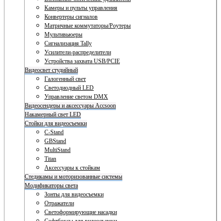
Камеры и пульты управления
Конвертеры сигналов
Матричные коммутаторы/Роутеры
Мультивьюеры
Сигнализация Tally
Усилители-распределители
Устройства захвата USB/PCIE
Видеосвет студийный
Галогенный свет
Светодиодный LED
Управление светом DMX
Видеосендеры и аксессуары Accsoon
Накамерный свет LED
Стойки для видеосъемки
C-Stand
GBStand
MultiStand
Titan
Аксессуары к стойкам
Стедикамы и моторизованные системы
Модификаторы света
Зонты для видеосъемки
Отражатели
Светоформирующие насадки