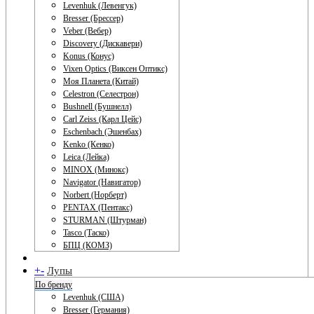
Levenhuk (Левенгук)
Bresser (Брессер)
Veber (Вебер)
Discovery (Дискавери)
Konus (Конус)
Vixen Optics (Виксен Оптикс)
Моя Планета (Китай)
Celestron (Селестрон)
Bushnell (Бушнелл)
Carl Zeiss (Карл Цейс)
Eschenbach (Эшенбах)
Kenko (Кенко)
Leica (Лейка)
MINOX (Минокс)
Navigator (Навигатор)
Norbert (Норберт)
PENTAX (Пентакс)
STURMAN (Штурман)
Tasco (Таско)
БПЦ (КОМЗ)
+
-
Лупы
По бренду
Levenhuk (США)
Bresser (Германия)