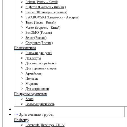
Rekam (Рекам - Китай)
Sightron (Сайтрон - Япония)
Steiner (Штайнер - Германия)
SWAROVSKI (Сваровски - Австрия)
Tasco (Таско - Китай)
Vortex (Вортекс - Китай)
БелОМО (Россия)
Зенит (Россия)
Следопыт (Россия)
По назначению
Бинокли для детей
Для театра
Для охоты и рыбалки
Для туризма и спорта
Армейские
Полевые
Морские
Для астрономии
По другим параметрам
Zoom
Влагозащищенность
+
-
Зрительные трубы
По бренду
Levenhuk (Левенгук. США)