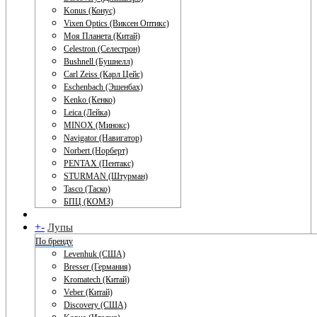
Konus (Конус)
Vixen Optics (Виксен Оптикс)
Моя Планета (Китай)
Celestron (Селестрон)
Bushnell (Бушнелл)
Carl Zeiss (Карл Цейс)
Eschenbach (Эшенбах)
Kenko (Кенко)
Leica (Лейка)
MINOX (Минокс)
Navigator (Навигатор)
Norbert (Норберт)
PENTAX (Пентакс)
STURMAN (Штурман)
Tasco (Таско)
БПЦ (КОМЗ)
+
-
Лупы
По бренду
Levenhuk (США)
Bresser (Германия)
Kromatech (Китай)
Veber (Китай)
Discovery (США)