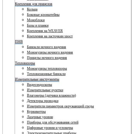
Крепления для прицелов
Кольца
Боковые кронштейны
Моноблоки
Базы и планки
Крепления на WEAVER
Крепления на ласточкин хвост
ПНВ
Бинокли ночного видения
Монокуляры ночного видения
Прицелы ночного видения
Тепловизоры
Монокуляры тепловизоры
Тепловизионные бинокли
Измерительные инструменты
Видеоэндоскопы
Измерительные рулетки
Влагомеры (датчики влажности)
Детекторы проводки
Измерители параметров окружающей среды
Курвиметры
Лазерные уровни
Приборы для обслуживания сетей
Цифровые уровни и угломеры
Электроизмерительные приборы