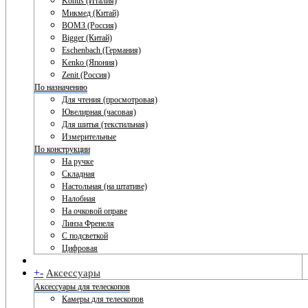
Konus (Италия)
Микмед (Китай)
ВОМЗ (Россия)
Bigger (Китай)
Eschenbach (Германия)
Kenko (Япония)
Zenit (Россия)
По назначению
Для чтения (просмотровая)
Ювелирная (часовая)
Для шитья (текстильная)
Измерительные
По конструкции
На ручке
Складная
Настольная (на штативе)
Налобная
На очковой оправе
Линза Френеля
С подсветкой
Цифровая
+
-
Аксессуары
Аксессуары для телескопов
Камеры для телескопов