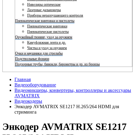
Нивелиры оптические
Лазерные дальномеры
Приборы неразрушающего контроля
Пневматические винтовки и пистолеты
Пневматические винтовки
Пневматические пистолеты
Оружейный тюнинг, уход за оружием
Камуфляжная лента и др.
Чистка и уход за оружием
Очки и наушники для стрельбы
Подствольные фонари
Подзорные трубы, бинокли, барометры и др. из бронзы
Главная
Видеооборудование
Видеомикшеры, конвертеры, контроллеры и аксессуары
AVMATRIX
Видеокодеры
Энкодер AVMATRIX SE1217 H.265/264 HDMI для
стриминга
Энкодер AVMATRIX SE1217