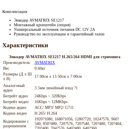
Комплектация
Энкодер AVMATRIX SE1217
Монтажный кронштейн (опция)
Универсальный источник питания DC 12V 2А
Руководство по эксплуатации и гарантийный талон
Характеристики
Энкодер AVMATRIX SE1217 H.265/264 HDMI для стриминга
Производитель:
AVMATRIX
Вес
0.60кг
Размеры (Д х Ш
17.00см x 13.50см x 7.00см
х В)
Аналоговый
3.5мм линейный вход ?1
аудио
Битрейт аудио
24Kbps ~ 320Kbps
Битрейт видео
16Kbps ~ 12MKbps
Кодеки аудио
ACC/ MP3/ MP2/ G711
Кодеки видео
H.265/ H.264
1920?1080, 1680?1056, 1280?720, 1024?576, 960?
Кодирование с
540, 850?480, 720?576, 720?540, 720?480, 720?404,
разрешением
720?400, 704?576, 640?480, 640?360