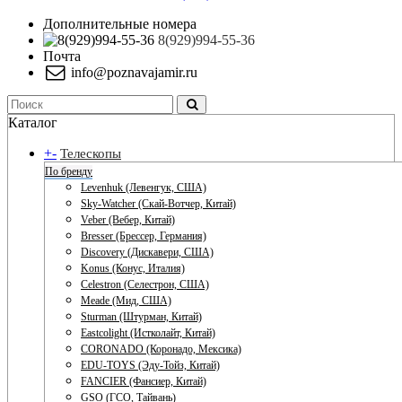
Дополнительные номера
8(929)994-55-36
Почта
info@poznavajamir.ru
Каталог
+
-
Телескопы
По бренду
Levenhuk (Левенгук, США)
Sky-Watcher (Скай-Вотчер, Китай)
Veber (Вебер, Китай)
Bresser (Брессер, Германия)
Discovery (Дискавери, США)
Konus (Конус, Италия)
Celestron (Селестрон, США)
Meade (Мид, США)
Sturman (Штурман, Китай)
Eastcolight (Истколайт, Китай)
CORONADO (Коронадо, Мексика)
EDU-TOYS (Эду-Тойз, Китай)
FANCIER (Фансиер, Китай)
GSO (ГСО, Тайвань)