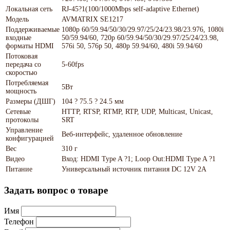
Локальная сеть
RJ-45?1(100/1000Mbps self-adaptive Ethernet)
Модель
AVMATRIX SE1217
Поддерживаемые
1080p 60/59.94/50/30/29.97/25/24/23.98/23.976, 1080i
входные
50/59.94/60, 720p 60/59.94/50/30/29.97/25/24/23.98,
форматы HDMI
576i 50, 576p 50, 480p 59.94/60, 480i 59.94/60
Потоковая
передача со
5-60fps
скоростью
Потребляемая
5Вт
мощность
Размеры (ДШГ)
104 ? 75.5 ? 24.5 мм
Сетевые
HTTP, RTSP, RTMP, RTP, UDP, Multicast, Unicast,
протоколы
SRT
Управление
Веб-интерфейс, удаленное обновление
конфигурацией
Вес
310 г
Видео
Вход: HDMI Type A ?1; Loop Out:HDMI Type A ?1
Питание
Универсальный источник питания DC 12V 2А
Задать вопрос о товаре
Имя
Телефон