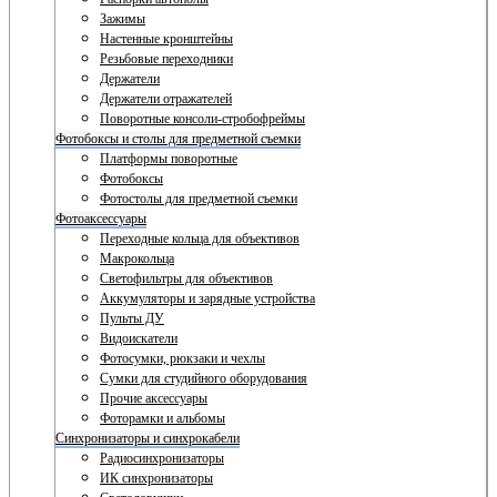
Зажимы
Настенные кронштейны
Резьбовые переходники
Держатели
Держатели отражателей
Поворотные консоли-стробофреймы
Фотобоксы и столы для предметной съемки
Платформы поворотные
Фотобоксы
Фотостолы для предметной съемки
Фотоаксессуары
Переходные кольца для объективов
Макрокольца
Светофильтры для объективов
Аккумуляторы и зарядные устройства
Пульты ДУ
Видоискатели
Фотосумки, рюкзаки и чехлы
Сумки для студийного оборудования
Прочие аксессуары
Фоторамки и альбомы
Синхронизаторы и синхрокабели
Радиосинхронизаторы
ИК синхронизаторы