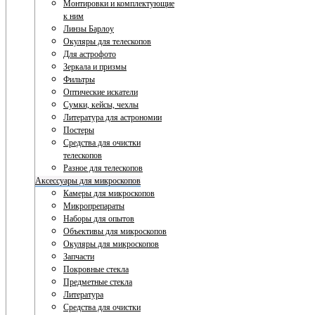
Монтировки и комплектующие
к ним
Линзы Барлоу
Окуляры для телескопов
Для астрофото
Зеркала и призмы
Фильтры
Оптические искатели
Сумки, кейсы, чехлы
Литература для астрономии
Постеры
Средства для очистки
телескопов
Разное для телескопов
Аксессуары для микроскопов
Камеры для микроскопов
Микропрепараты
Наборы для опытов
Объективы для микроскопов
Окуляры для микроскопов
Запчасти
Покровные стекла
Предметные стекла
Литература
Средства для очистки