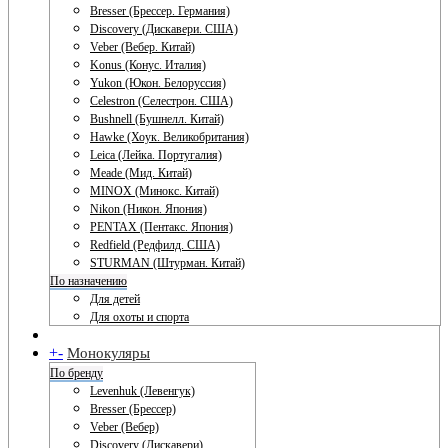
Bresser (Брессер. Германия)
Discovery (Дискавери. США)
Veber (Вебер. Китай)
Konus (Конус. Италия)
Yukon (Юкон. Белоруссия)
Celestron (Селестрон. США)
Bushnell (Бушнелл. Китай)
Hawke (Хоук. Великобритания)
Leica (Лейка. Португалия)
Meade (Мид. Китай)
MINOX (Минокс. Китай)
Nikon (Никон. Япония)
PENTAX (Пентакс. Япония)
Redfield (Редфилд. США)
STURMAN (Штурман. Китай)
По назначению
Для детей
Для охоты и спорта
+
-
Монокуляры
По бренду
Levenhuk (Левенгук)
Bresser (Брессер)
Veber (Вебер)
Discovery (Дискавери)