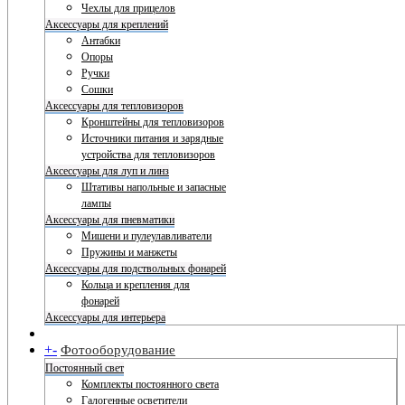
Чехлы для прицелов
Аксессуары для креплений
Антабки
Опоры
Ручки
Сошки
Аксессуары для тепловизоров
Кронштейны для тепловизоров
Источники питания и зарядные
устройства для тепловизоров
Аксессуары для луп и линз
Штативы напольные и запасные
лампы
Аксессуары для пневматики
Мишени и пулеулавливатели
Пружины и манжеты
Аксессуары для подствольных фонарей
Кольца и крепления для
фонарей
Аксессуары для интерьера
+
-
Фотооборудование
Постоянный свет
Комплекты постоянного света
Галогенные осветители