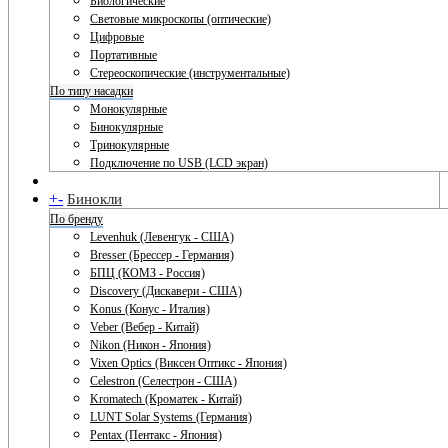
Биологические
Световые микроскопы (оптические)
Цифровые
Портативные
Стереоскопические (инструментальные)
По типу насадки
Монокулярные
Бинокулярные
Тринокулярные
Подключение по USB (LCD экран)
+
-
Бинокли
По бренду
Levenhuk (Левенгук - США)
Bresser (Брессер - Германия)
БПЦ (КОМЗ - Россия)
Discovery (Дискавери - США)
Konus (Конус - Италия)
Veber (Вебер - Китай)
Nikon (Никон - Япония)
Vixen Optics (Виксен Оптикс - Япония)
Celestron (Селестрон - США)
Kromatech (Кроматек - Китай)
LUNT Solar Systems (Германия)
Pentax (Пентакс - Япония)