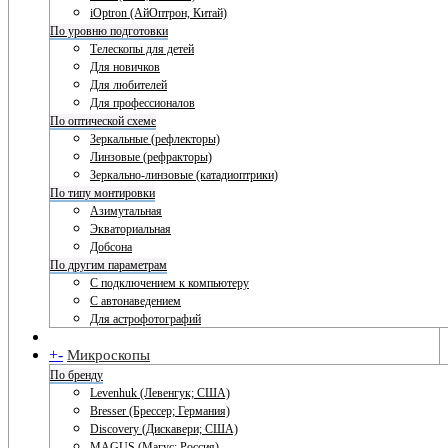
iOptron (АйОптрон, Китай)
По уровню подготовки
Телескопы для детей
Для новичков
Для любителей
Для профессионалов
По оптической схеме
Зеркальные (рефлекторы)
Линзовые (рефракторы)
Зеркально-линзовые (катадиоптрики)
По типу монтировки
Азимутальная
Экваториальная
Добсона
По другим параметрам
С подключением к компьютеру
С автонаведением
Для астрофотографий
+
-
Микроскопы
По бренду
Levenhuk (Левенгук; США)
Bresser (Брессер; Германия)
Discovery (Дискавери; США)
MAGUS (Магус; Россия)