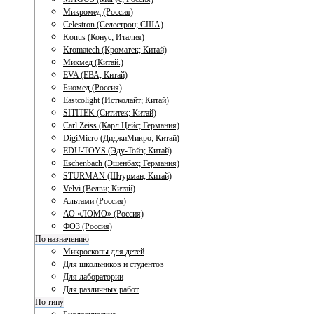
Микромед (Россия)
Celestron (Селестрон; США)
Konus (Конус; Италия)
Kromatech (Кроматек; Китай)
Микмед (Китай.)
EVA (ЕВА; Китай)
Биомед (Россия)
Eastcolight (Истколайт; Китай)
SITITEK (Сититек; Китай)
Carl Zeiss (Карл Цейс; Германия)
DigiMicro (ДиджиМикро; Китай)
EDU-TOYS (Эду-Тойз; Китай)
Eschenbach (Эшенбах; Германия)
STURMAN (Штурман; Китай)
Velvi (Велви; Китай)
Альтами (Россия)
АО «ЛОМО» (Россия)
ФОЗ (Россия)
По назначению
Микроскопы для детей
Для школьников и студентов
Для лаборатории
Для различных работ
По типу