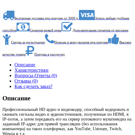
Бесплатная доставка при покупке от 3000 р.
Оплата любым удобным
способом
Гарантия низкой цены
Дополнительная гарантия от магазина
Скидка за регистрацию
Помощь и консультация при покупке
Высокое
качество товара
Покупка в рассрочку
Описание
Характеристики
Вопросы-Ответы (0)
Отзывы (0)
Как сделать заказ?
Описание
Профессиональный HD аудио и видеокодер, способный кодировать и
сжимать сигналы видео и аудиоисточников, полученные по HDMI, в
IP-поток, а затем передавать его на сервер потокового мультимедиа на
заданный IP-адрес для прямой трансляции (без использования
компьютера) на таких платформах, как YouTube, Ustream, Twitch,
Wowza и т.д.