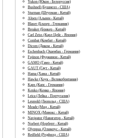
Yukon (Юкон - Белоруссия)
Bushnell (Бушнелл - США)
Sturman (Штурман - Китай)
Alpen (Альпен - Китай)
Blaser (Блазер - Германия)
Breaker (Брикер - Китай)
Carl Zeiss (Карл Цейс - Япония)
Combat (Комбат - Китай)
Dicom (Диком - Китай)
Eschenbach (Эшенбах - Германия)
Fujinon (Фуджинон - Китай)
GAMO (Гамо - Китай)
GAUT (Гаут - Китай)
Hama (Хама - Китай)
Hawke (Хоук - Великобритания)
Kaps (Капс - Германия)
Kenko (Кенко - Япония)
Leica (Лейка - Португалия)
Leupold (Люпольд - США)
Meade (Мид - Китай)
MINOX (Минокс - Китай)
Navigator (Навигатор - Китай)
Norbert (Норберт - Китай)
Olympus (Олимпус - Китай)
Redfield (Редфилд - США)