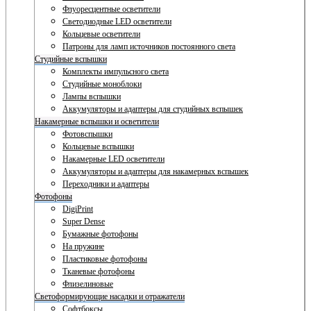
Флуоресцентные осветители
Светодиодные LED осветители
Кольцевые осветители
Патроны для ламп источников постоянного света
Студийные вспышки
Комплекты импульсного света
Студийные моноблоки
Лампы вспышки
Аккумуляторы и адаптеры для студийных вспышек
Накамерные вспышки и осветители
Фотовспышки
Кольцевые вспышки
Накамерные LED осветители
Аккумуляторы и адаптеры для накамерных вспышек
Переходники и адаптеры
Фотофоны
DigiPrint
Super Dense
Бумажные фотофоны
На пружине
Пластиковые фотофоны
Тканевые фотофоны
Флизелиновые
Светоформирующие насадки и отражатели
Софтбоксы