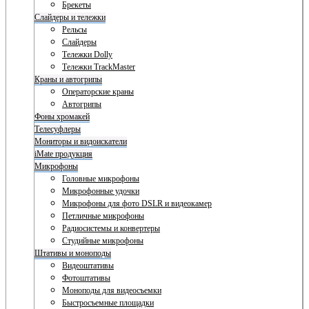
Брекеты
Слайдеры и тележки
Рельсы
Слайдеры
Тележки Dolly
Тележки TrackMaster
Краны и автогрипы
Операторские краны
Автогрипы
Фоны хромакей
Телесуфлеры
Мониторы и видоискатели
iMate продукция
Микрофоны
Головные микрофоны
Микрофонные удочки
Микрофоны для фото DSLR и видеокамер
Петличные микрофоны
Радиосистемы и конвертеры
Студийные микрофоны
Штативы и моноподы
Видеоштативы
Фотоштативы
Моноподы для видеосъемки
Быстросъемные площадки