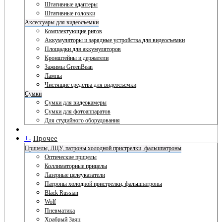
Штативные адаптеры
Штативные головки
Аксессуары для видеосъемки
Комплектующие ригов
Аккумуляторы и зарядные устройства для видеосъемки
Площадки для аккумуляторов
Кронштейны и держатели
Зажимы GreenBean
Лампы
Чистящие средства для видеосъемки
Сумки
Сумки для видеокамеры
Сумки для фотоаппаратов
Для студийного оборудования
+
-
Прочее
Прицелы, ЛЦУ, патроны холодной пристрелки, фальшпатроны
Оптические прицелы
Коллиматорные прицелы
Лазерные целеуказатели
Патроны холодной пристрелки, фальшпатроны
Black Russian
Wolf
Пневматика
Храбрый Заяц