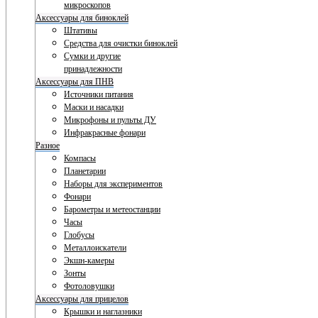
микроскопов
Аксессуары для биноклей
Штативы
Средства для очистки биноклей
Сумки и другие
принадлежности
Аксессуары для ПНВ
Источники питания
Маски и насадки
Микрофоны и пульты ДУ
Инфракрасные фонари
Разное
Компасы
Планетарии
Наборы для экспериментов
Фонари
Барометры и метеостанции
Часы
Глобусы
Металлоискатели
Экшн-камеры
Зонты
Фотоловушки
Аксессуары для прицелов
Крышки и наглазники