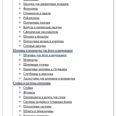
Насадки для накамерных вспышек
Фотозонты
Отражатели и панели
Рефлекторы
Портретные тарелки
Конусы и оптические насадки
Сферические рассеиватели
Шторки и фильтры
Переходные кольца и адаптеры
Сотовые насадки
Штативы и моноподы для фото и видеокамер
Штативы для фото и видеокамер
Моноподы
Штативные головы
Наплечные штативы и стедикамы
Струбцины и присоски
Аксессуары для штативов и моноподов
Стойки и системы крепления
Стойки
Журавли
Противовесы и колеса для стоек
Системы подъема и установки фонов
Потолочные системы
Штанги и перекладины
Распорки автополы