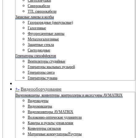
Светоловушки
Синхрокабели
TTL синхрокабели
Запасные лампы и колбы
Газоразрядные (импульсные)
Галогенные
Флуоресцентные лампы
Металлогалогенные
Защитные стекла
Светодиодные
Генераторы спецэффектов
Вентиляторы студийные
Генераторы мыльных пузырей
Генераторы снега
Генераторы тумана
+
-
Видеооборудование
Видеомикшеры, конвертеры, контроллеры и аксессуары AVMATRIX
Видеокодеры
Видеомикшеры
Видеомониторы AVMATRIX
Волоконно-оптические удлинители
Камеры и пульты управления
Конвертеры сигналов
Матричные коммутаторы/Роутеры