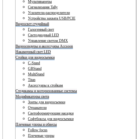
Мультивьюеры
Сигнализация Tally
Усилители-распределители
Устройства захвата USB/PCIE
Видеосвет студийный
Галогенный свет
Светодиодный LED
Управление светом DMX
Видеосендеры и аксессуары Accsoon
Накамерный свет LED
Стойки для видеосъемки
C-Stand
GBStand
MultiStand
Titan
Аксессуары к стойкам
Стедикамы и моторизованные системы
Модификаторы света
Зонты для видеосъемки
Отражатели
Светоформирующие насадки
Софтбоксы для видеосъемки
Плечевые упоры и обвесы
Follow focus
Плечевые упоры