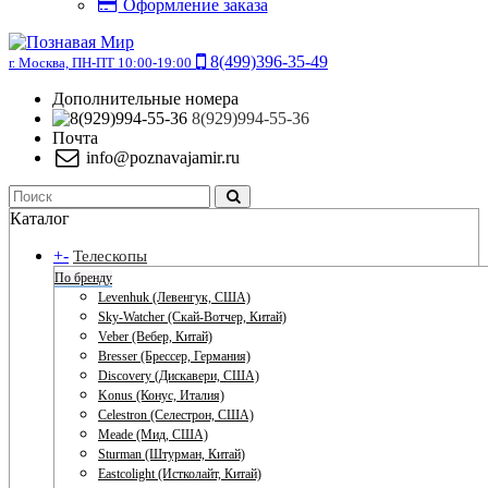
Оформление заказа
8(499)396-35-49
г. Москва, ПН-ПТ 10:00-19:00
Дополнительные номера
8(929)994-55-36
Почта
info@poznavajamir.ru
Каталог
+
-
Телескопы
По бренду
Levenhuk (Левенгук, США)
Sky-Watcher (Скай-Вотчер, Китай)
Veber (Вебер, Китай)
Bresser (Брессер, Германия)
Discovery (Дискавери, США)
Konus (Конус, Италия)
Celestron (Селестрон, США)
Meade (Мид, США)
Sturman (Штурман, Китай)
Eastcolight (Истколайт, Китай)