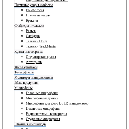
Плечевые упоры и обвесы
Follow focus
Плечевые упоры
Брекеты
Слайдеры и тележки
Рельсы
Слайдеры
Тележки Dolly
Тележки TrackMaster
Краны и автогрипы
Операторские краны
Автогрипы
Фоны хромакей
Телесуфлеры
Мониторы и видоискатели
iMate продукция
Микрофоны
Головные микрофоны
Микрофонные удочки
Микрофоны для фото DSLR и видеокамер
Петличные микрофоны
Радиосистемы и конвертеры
Студийные микрофоны
Штативы и моноподы