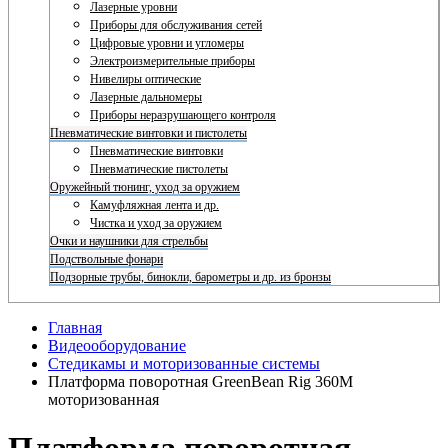
Лазерные уровни
Приборы для обслуживания сетей
Цифровые уровни и угломеры
Электроизмерительные приборы
Нивелиры оптические
Лазерные дальномеры
Приборы неразрушающего контроля
Пневматические винтовки и пистолеты
Пневматические винтовки
Пневматические пистолеты
Оружейный тюнинг, уход за оружием
Камуфляжная лента и др.
Чистка и уход за оружием
Очки и наушники для стрельбы
Подствольные фонари
Подзорные трубы, бинокли, барометры и др. из бронзы
Главная
Видеооборудование
Стедикамы и моторизованные системы
Платформа поворотная GreenBean Rig 360M
моторизованная