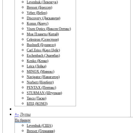
Levenhuk (Левенгук)
Bresser (Брессер)
Veber (Вебер)
Discovery (Дискавери)
Konus (Конус)
Vixen Optics (Виксен Оптикс)
Моя Планета (Китай)
Celestron (Селестрон)
Bushnell (Бушнелл)
Carl Zeiss (Карл Цейс)
Eschenbach (Эшенбах)
Kenko (Кенко)
Leica (Лейка)
MINOX (Минокс)
Navigator (Навигатор)
Norbert (Норберт)
PENTAX (Пентакс)
STURMAN (Штурман)
Tasco (Таско)
БПЦ (КОМЗ)
+
-
Лупы
По бренду
Levenhuk (США)
Bresser (Германия)