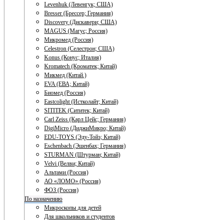
Levenhuk (Левенгук; США)
Bresser (Брессер; Германия)
Discovery (Дискавери; США)
MAGUS (Магус; Россия)
Микромед (Россия)
Celestron (Селестрон; США)
Konus (Конус; Италия)
Kromatech (Кроматек; Китай)
Микмед (Китай.)
EVA (ЕВА; Китай)
Биомед (Россия)
Eastcolight (Истколайт; Китай)
SITITEK (Сититек; Китай)
Carl Zeiss (Карл Цейс; Германия)
DigiMicro (ДиджиМикро; Китай)
EDU-TOYS (Эду-Тойз; Китай)
Eschenbach (Эшенбах; Германия)
STURMAN (Штурман; Китай)
Velvi (Велви; Китай)
Альтами (Россия)
АО «ЛОМО» (Россия)
ФОЗ (Россия)
По назначению
Микроскопы для детей
Для школьников и студентов