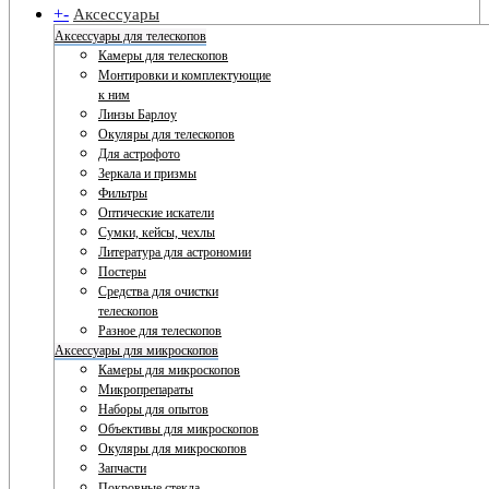
+
-
Аксессуары
Аксессуары для телескопов
Камеры для телескопов
Монтировки и комплектующие
к ним
Линзы Барлоу
Окуляры для телескопов
Для астрофото
Зеркала и призмы
Фильтры
Оптические искатели
Сумки, кейсы, чехлы
Литература для астрономии
Постеры
Средства для очистки
телескопов
Разное для телескопов
Аксессуары для микроскопов
Камеры для микроскопов
Микропрепараты
Наборы для опытов
Объективы для микроскопов
Окуляры для микроскопов
Запчасти
Покровные стекла