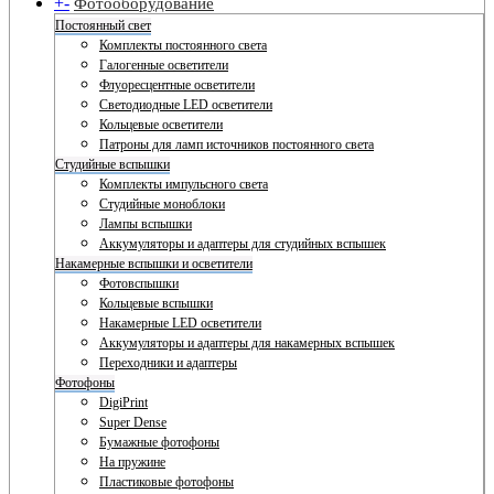
+
-
Фотооборудование
Постоянный свет
Комплекты постоянного света
Галогенные осветители
Флуоресцентные осветители
Светодиодные LED осветители
Кольцевые осветители
Патроны для ламп источников постоянного света
Студийные вспышки
Комплекты импульсного света
Студийные моноблоки
Лампы вспышки
Аккумуляторы и адаптеры для студийных вспышек
Накамерные вспышки и осветители
Фотовспышки
Кольцевые вспышки
Накамерные LED осветители
Аккумуляторы и адаптеры для накамерных вспышек
Переходники и адаптеры
Фотофоны
DigiPrint
Super Dense
Бумажные фотофоны
На пружине
Пластиковые фотофоны