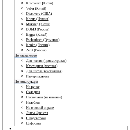
Kromatech (Китай)
Veber (Китай)
Discovery (США)
Konus (Италия)
Микмед (Китай)
ВОМЗ (Россия)
Bigger (Китай)
Eschenbach (Германия)
Kenko (Япония)
Zenit (Россия)
По назначению
Для чтения (просмотровая)
Ювелирная (часовая)
Для шитья (текстильная)
Измерительные
По конструкции
На ручке
Складная
Настольная (на штативе)
Налобная
На очковой оправе
Линза Френеля
С подсветкой
Цифровая