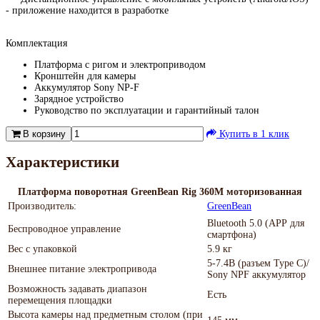
- приложение находится в разработке
Комплектация
Платформа с ригом и электроприводом
Кронштейн для камеры
Аккумулятор Sony NP-F
Зарядное устройство
Руководство по эксплуатации и гарантийный талон
В корзину
Купить в 1 клик
Характеристики
Платформа поворотная GreenBean Rig 360M моторизованная
Производитель:
GreenBean
Bluetooth 5.0 (АРР для
Беспроводное управление
смартфона)
Вес с упаковкой
5.9 кг
5-7.4В (разъем Type C)/
Внешнее питание электропривода
Sony NPF аккумулятор
Возможность задавать диапазон
Есть
перемещения площадки
Высота камеры над предметным столом (при