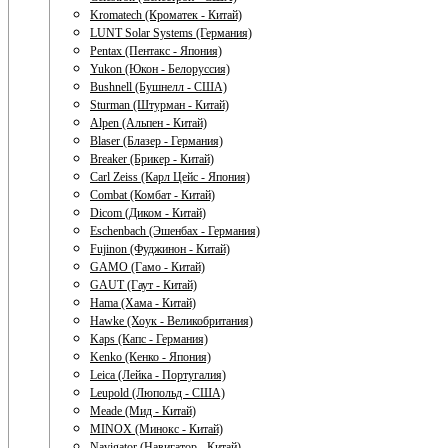
Kromatech (Кроматек - Китай)
LUNT Solar Systems (Германия)
Pentax (Пентакс - Япония)
Yukon (Юкон - Белоруссия)
Bushnell (Бушнелл - США)
Sturman (Штурман - Китай)
Alpen (Альпен - Китай)
Blaser (Блазер - Германия)
Breaker (Брикер - Китай)
Carl Zeiss (Карл Цейс - Япония)
Combat (Комбат - Китай)
Dicom (Диком - Китай)
Eschenbach (Эшенбах - Германия)
Fujinon (Фуджинон - Китай)
GAMO (Гамо - Китай)
GAUT (Гаут - Китай)
Hama (Хама - Китай)
Hawke (Хоук - Великобритания)
Kaps (Капс - Германия)
Kenko (Кенко - Япония)
Leica (Лейка - Португалия)
Leupold (Люпольд - США)
Meade (Мид - Китай)
MINOX (Минокс - Китай)
Navigator (Навигатор - Китай)