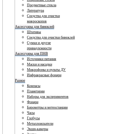
Предметные стекла
Литература
Средства для очистки
микроскопов
Аксессуары для биноклей
Штативы
Средства для очистки биноклей
Сумки и другие
принадлежности
Аксессуары для ПНВ
Источники питания
Маски и насадки
Микрофоны и пульты ДУ
Инфракрасные фонари
Разное
Компасы
Планетарии
Наборы для экспериментов
Фонари
Барометры и метеостанции
Часы
Глобусы
Металлоискатели
Экшн-камеры