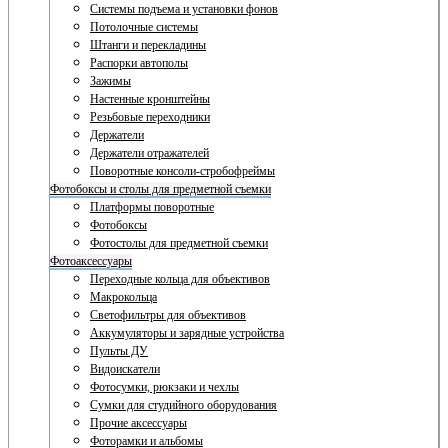
Системы подъема и установки фонов
Потолочные системы
Штанги и перекладины
Распорки автополы
Зажимы
Настенные кронштейны
Резьбовые переходники
Держатели
Держатели отражателей
Поворотные консоли-стробофреймы
Фотобоксы и столы для предметной съемки
Платформы поворотные
Фотобоксы
Фотостолы для предметной съемки
Фотоаксессуары
Переходные кольца для объективов
Макрокольца
Светофильтры для объективов
Аккумуляторы и зарядные устройства
Пульты ДУ
Видоискатели
Фотосумки, рюкзаки и чехлы
Сумки для студийного оборудования
Прочие аксессуары
Фоторамки и альбомы