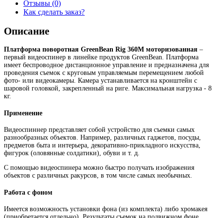
Отзывы (0)
Как сделать заказ?
Описание
Платформа поворотная GreenBean Rig 360M моторизованная
–
первый видеоспинер в линейке продуктов GreenBean. Платформа
имеет беспроводное дистанционное управление и предназначена для
проведения съемок с круговым управляемым перемещением любой
фото- или видеокамеры. Камера устанавливается на кронштейн с
шаровой головкой, закрепленный на риге. Максимальная нагрузка - 8
кг.
Применение
Видеоспиннер представляет собой устройство для съемки самых
разнообразных объектов. Например, различных гаджетов, посуды,
предметов быта и интерьера, декоративно-прикладного искусства,
фигурок (оловянные солдатики), обуви и т. д.
С помощью видеоспинера можно быстро получать изображения
объектов с различных ракурсов, в том числе самых необычных.
Работа с фоном
Имеется возможность установки фона (из комплекта) либо хромакея
(приобретается отдельно). Результаты съемок на подвижном фоне