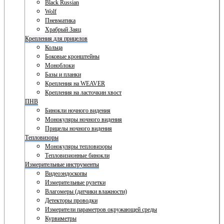
Black Russian
Wolf
Пневматика
Храбрый Заяц
Крепления для прицелов
Кольца
Боковые кронштейны
Моноблоки
Базы и планки
Крепления на WEAVER
Крепления на ласточкин хвост
ПНВ
Бинокли ночного видения
Монокуляры ночного видения
Прицелы ночного видения
Тепловизоры
Монокуляры тепловизоры
Тепловизионные бинокли
Измерительные инструменты
Видеоэндоскопы
Измерительные рулетки
Влагомеры (датчики влажности)
Детекторы проводки
Измерители параметров окружающей среды
Курвиметры