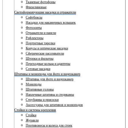
Тканевые фотофоны
Флизелиновые
Светоформирующие насадки и отражатели
Софтбоксы
Насадки для накамерных вспышек
Фотозонты
Отражатели и панели
Рефлекторы
Портретные тарелки
Конусы и оптические насадки
Сферические рассеиватели
Шторки и фильтры
Переходные кольца и адаптеры
Сотовые насадки
Штативы и моноподы для фото и видеокамер
Штативы для фото и видеокамер
Моноподы
Штативные головы
Наплечные штативы и стедикамы
Струбцины и присоски
Аксессуары для штативов и моноподов
Стойки и системы крепления
Стойки
Журавли
Противовесы и колеса для стоек