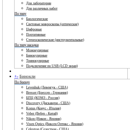
Для лаборатории
Для различных работ
По типу
Биологические
Световые микроскопы (оптические)
Цифровые
Портативные
Стереоскопические (инструментальные)
По типу насадки
Монокулярные
Бинокулярные
Тринокулярные
Подключение по USB (LCD экран)
+
-
Бинокли
По бренду
Levenhuk (Левенгук - США)
Bresser (Брессер - Германия)
БПЦ (КОМЗ - Россия)
Discovery (Дискавери - США)
Konus (Конус - Италия)
Veber (Вебер - Китай)
Nikon (Никон - Япония)
Vixen Optics (Виксен Оптикс - Япония)
Celestron (Селестрон - США)