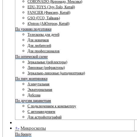
CORONADO (Коронадо, Мексика)
EDU-TOYS (Эду-Тойз, Китай)
FANCIER (Фансиер, Китай)
GSO (ГСО, Тайвань)
iOptron (АйОптрон, Китай)
По уровню подготовки
Телескопы для детей
Для новичков
Для любителей
Для профессионалов
По оптической схеме
Зеркальные (рефлекторы)
Линзовые (рефракторы)
Зеркально-линзовые (катадиоптрики)
По типу монтировки
Азимутальная
Экваториальная
Добсона
По другим параметрам
С подключением к компьютеру
С автонаведением
Для астрофотографий
+
-
Микроскопы
По бренду