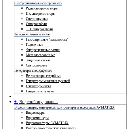
Синхронизаторы и синхрокабели
Радиосинхронизаторы
ИК синхронизаторы
Светоловушки
Синхрокабели
TTL синхрокабели
Запасные лампы и колбы
Газоразрядные (импульсные)
Галогенные
Флуоресцентные лампы
Металлогалогенные
Защитные стекла
Светодиодные
Генераторы спецэффектов
Вентиляторы студийные
Генераторы мыльных пузырей
Генераторы снега
Генераторы тумана
+
-
Видеооборудование
Видеомикшеры, конвертеры, контроллеры и аксессуары AVMATRIX
Видеокодеры
Видеомикшеры
Видеомониторы AVMATRIX
Волоконно-оптические удлинители