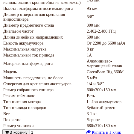
145 мм
использовании кронштейна из комплекта)
Высота платформы относительно рига
95 мм
Диаметр отверстия для крепления
3/8"
видеоспинера
Диаметр предметного стола
300 мм
Диапазон частот
2,402-2,480 ГГц
Длина линейных направляющих
600 мм
Емкость аккумулятора
От 2200 до 6600 мАч
Максимальная нагрузка
8 кг
Максимальный ток привода
1А
Алюминиево-
Материал платформы, рига
марганцевый сплав
Модель
GreenBean Rig 360M
Мощность передатчика, не более
5 мВт
Отверстия для крепления аксессуаров
1/4 и 3/8"
Размер собранного спинера
600х300х150 мм
Режим тайм-лапс
Есть
Тип питания мотора
Li-Ion аккумулятор
Тип привода площадки
Зубчатый ремень
Вес
3.1 кг
Покрытие
Черное
Размер упаковки
680х310х180 мм
В корзину
Купить в 1 клик