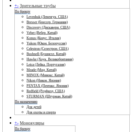
+
-
Зрительные трубы
По бренду
Levenhuk (Левенгук. США)
Bresser (Брессер. Германия)
Discovery (Дискавери. США)
Veber (Вебер. Китай)
Konus (Конус. Италия)
Yukon (Юкон. Белоруссия)
Celestron (Селестрон. США)
Bushnell (Бушнелл. Китай)
Hawke (Хоук. Великобритания)
Leica (Лейка. Португалия)
Meade (Мид. Китай)
MINOX (Минокс. Китай)
Nikon (Никон. Япония)
PENTAX (Пентакс. Япония)
Redfield (Редфилд. США)
STURMAN (Штурман. Китай)
По назначению
Для детей
Для охоты и спорта
+
-
Монокуляры
По бренду