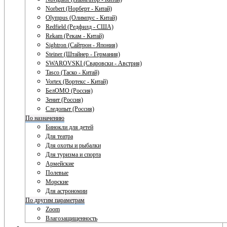
Norbert (Норберт - Китай)
Olympus (Олимпус - Китай)
Redfield (Редфилд - США)
Rekam (Рекам - Китай)
Sightron (Сайтрон - Япония)
Steiner (Штайнер - Германия)
SWAROVSKI (Сваровски - Австрия)
Tasco (Таско - Китай)
Vortex (Вортекс - Китай)
БелОМО (Россия)
Зенит (Россия)
Следопыт (Россия)
По назначению
Бинокли для детей
Для театра
Для охоты и рыбалки
Для туризма и спорта
Армейские
Полевые
Морские
Для астрономии
По другим параметрам
Zoom
Влагозащищенность