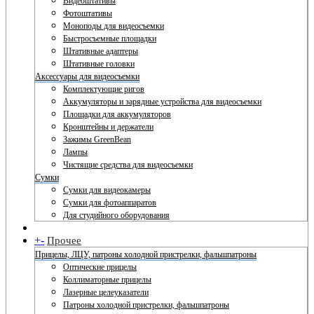
Видеоштативы
Фотоштативы
Моноподы для видеосъемки
Быстросъемные площадки
Штативные адаптеры
Штативные головки
Аксессуары для видеосъемки
Комплектующие ригов
Аккумуляторы и зарядные устройства для видеосъемки
Площадки для аккумуляторов
Кронштейны и держатели
Зажимы GreenBean
Лампы
Чистящие средства для видеосъемки
Сумки
Сумки для видеокамеры
Сумки для фотоаппаратов
Для студийного оборудования
+
-
Прочее
Прицелы, ЛЦУ, патроны холодной пристрелки, фальшпатроны
Оптические прицелы
Коллиматорные прицелы
Лазерные целеуказатели
Патроны холодной пристрелки, фальшпатроны