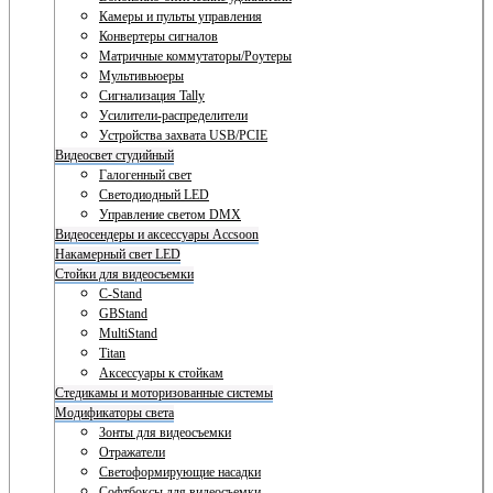
Камеры и пульты управления
Конвертеры сигналов
Матричные коммутаторы/Роутеры
Мультивьюеры
Сигнализация Tally
Усилители-распределители
Устройства захвата USB/PCIE
Видеосвет студийный
Галогенный свет
Светодиодный LED
Управление светом DMX
Видеосендеры и аксессуары Accsoon
Накамерный свет LED
Стойки для видеосъемки
C-Stand
GBStand
MultiStand
Titan
Аксессуары к стойкам
Стедикамы и моторизованные системы
Модификаторы света
Зонты для видеосъемки
Отражатели
Светоформирующие насадки
Софтбоксы для видеосъемки